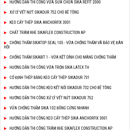
HƯỚNG DẪN THI CÔNG VỮA SỬA CHỮA SIKA REFIT 2000
XỬ LÝ VẾT NỨT SIKADUR 752 CHO BÊ TÔNG
KEO CẤY THÉP SIKA ANCHORFIX 3001
CHẤT TRÁM KHE SIKAFLEX CONSTRUCTION AP
CHỐNG THẤM SIKATOP SEAL 105 - VỮA CHỐNG THẤM VÀ BẢO VỆ ĐÀN
HỒI
CHỐNG THẤM SIKABIT 1 - VỮA KẾT DÍNH CHO MÀNG CHỐNG THẤM
HƯỚNG DẪN THI CÔNG VỮA TRỘN SIKA LATEX TH
CỐ ĐỊNH THÉP BẰNG KEO CẤY THÉP SIKADUR 731
HƯỚNG DẪN THI CÔNG KEO KẾT NỐI SIKADUR 732 CHO BÊ TÔNG
HƯỚNG DẪN THI CÔNG XỬ LÝ VẾT NỨT SIKADUR 752
VỮA CHỐNG THẤM SIKA 102 ĐÔNG CỨNG NHANH
HƯỚNG DẪN THI CÔNG KEO CẤY THÉP SIKA ANCHORFIX 3001
HƯỚNG DẪN THI CÔNG TRÁM KHE SIKAFLEX CONSTRUCTION AP