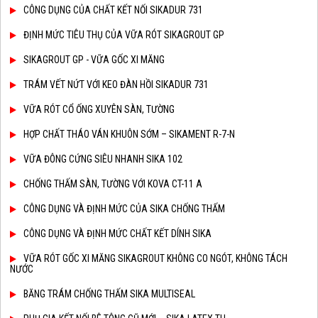
CÔNG DỤNG CỦA CHẤT KẾT NỐI SIKADUR 731
ĐỊNH MỨC TIÊU THỤ CỦA VỮA RÓT SIKAGROUT GP
SIKAGROUT GP - VỮA GỐC XI MĂNG
TRÁM VẾT NỨT VỚI KEO ĐÀN HỒI SIKADUR 731
VỮA RÓT CỔ ỐNG XUYÊN SÀN, TƯỜNG
HỢP CHẤT THÁO VÁN KHUÔN SỚM – SIKAMENT R-7-N
VỮA ĐÔNG CỨNG SIÊU NHANH SIKA 102
CHỐNG THẤM SÀN, TƯỜNG VỚI KOVA CT-11 A
CÔNG DỤNG VÀ ĐỊNH MỨC CỦA SIKA CHỐNG THẤM
CÔNG DỤNG VÀ ĐỊNH MỨC CHẤT KẾT DÍNH SIKA
VỮA RÓT GỐC XI MĂNG SIKAGROUT KHÔNG CO NGÓT, KHÔNG TÁCH
NƯỚC
BĂNG TRÁM CHỐNG THẤM SIKA MULTISEAL