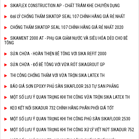
SIKAFLEX CONSTRUCTION AP - CHẤT TRÁM KHE CHUYÊN DỤNG
ĐẠI LÝ CHỐNG THẤM SIKATOP SEAL 107 CHÍNH HÃNG GIÁ RẺ NHẤT
CHỐNG THẤM SIKATOP SEAL 107 CHÍNH HÃNG GIÁ RẺ NHẤT 2020
SIKAMENT 2000 AT - PHỤ GIA GIẢM NƯỚC VÀ SIÊU HÓA DẺO CHO BÊ
TÔNG
SỬA CHỮA - HOÀN THIỆN BÊ TÔNG VỚI SIKA REFIT 2000
SỬA CHỮA - ĐỔ BÊ TÔNG VỚI VỮA RÓT SIKAGROUT GP
THI CÔNG CHỐNG THẤM VỚI VỮA TRỘN SIKA LATEX TH
BÁO GIÁ SƠN EPOXY PHỦ SÀN SIKAFLOOR 263 TỰ SAN PHẲNG
MỘT SỐ LƯU Ý QUAN TRỌNG KHI THI CÔNG VỮA TRỘN SIKA LATEX TH
KEO KẾT NỐI SIKADUR 732 CHÍNH HÃNG PHÂN PHỐI GIÁ TỐT
MỘT SỐ LƯU Ý QUAN TRỌNG KHI THI CÔNG PHỦ SÀN SIKAFLOOR 2530
MỘT SỐ LƯU Ý QUAN TRỌNG KHI THI CÔNG XỬ LÝ VẾT NỨT SIKADUR 752