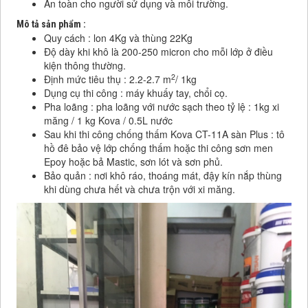
An toàn cho người sử dụng và môi trường.
Mô tả sản phẩm :
Quy cách : lon 4Kg và thùng 22Kg
Độ dày khi khô là 200-250 micron cho mỗi lớp ở điều
kiện thông thường.
2
Định mức tiêu thụ : 2.2-2.7 m
/ 1kg
Dụng cụ thi công : máy khuấy tay, chổi cọ.
Pha loãng : pha loãng với nước sạch theo tỷ lệ : 1kg xi
măng / 1 kg Kova / 0.5L nước
Sau khi thi công chống thấm Kova CT-11A sàn Plus : tô
hồ đê bảo vệ lớp chống thấm hoặc thi công sơn men
Epoy hoặc bả Mastic, sơn lót và sơn phủ.
Bảo quản : nơi khô ráo, thoáng mát, đậy kín nắp thùng
khi dùng chưa hết và chưa trộn với xi măng.