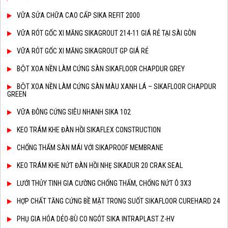
VỮA SỬA CHỮA CAO CẤP SIKA REFIT 2000
VỮA RÓT GỐC XI MĂNG SIKAGROUT 214-11 GIÁ RẺ TẠI SÀI GÒN
VỮA RÓT GỐC XI MĂNG SIKAGROUT GP GIÁ RẺ
BỘT XOA NỀN LÀM CỨNG SÀN SIKAFLOOR CHAPDUR GREY
BỘT XOA NỀN LÀM CỨNG SÀN MÀU XANH LÁ – SIKAFLOOR CHAPDUR
GREEN
VỮA ĐÔNG CỨNG SIÊU NHANH SIKA 102
KEO TRÁM KHE ĐÀN HỒI SIKAFLEX CONSTRUCTION
CHỐNG THẤM SÀN MÁI VỚI SIKAPROOF MEMBRANE
KEO TRÁM KHE NỨT ĐÀN HỒI NHẸ SIKADUR 20 CRAK SEAL
LƯỚI THỦY TINH GIA CƯỜNG CHỐNG THẤM, CHỐNG NỨT Ô 3X3
HỢP CHẤT TĂNG CỨNG BỀ MẶT TRONG SUỐT SIKAFLOOR CUREHARD 24
PHỤ GIA HÓA DẺO-BÙ CO NGÓT SIKA INTRAPLAST Z-HV