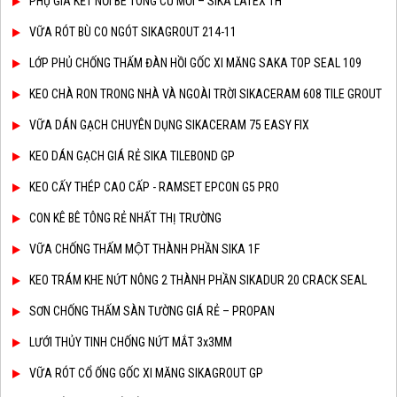
PHỤ GIA KẾT NỐI BÊ TÔNG CŨ MỚI – SIKA LATEX TH
VỮA RÓT BÙ CO NGÓT SIKAGROUT 214-11
LỚP PHỦ CHỐNG THẤM ĐÀN HỒI GỐC XI MĂNG SAKA TOP SEAL 109
KEO CHÀ RON TRONG NHÀ VÀ NGOÀI TRỜI SIKACERAM 608 TILE GROUT
VỮA DÁN GẠCH CHUYÊN DỤNG SIKACERAM 75 EASY FIX
KEO DÁN GẠCH GIÁ RẺ SIKA TILEBOND GP
KEO CẤY THÉP CAO CẤP - RAMSET EPCON G5 PRO
CON KÊ BÊ TÔNG RẺ NHẤT THỊ TRƯỜNG
VỮA CHỐNG THẤM MỘT THÀNH PHẦN SIKA 1F
KEO TRÁM KHE NỨT NÔNG 2 THÀNH PHẦN SIKADUR 20 CRACK SEAL
SƠN CHỐNG THẤM SÀN TƯỜNG GIÁ RẺ – PROPAN
LƯỚI THỦY TINH CHỐNG NỨT MẮT 3x3MM
VỮA RÓT CỔ ỐNG GỐC XI MĂNG SIKAGROUT GP