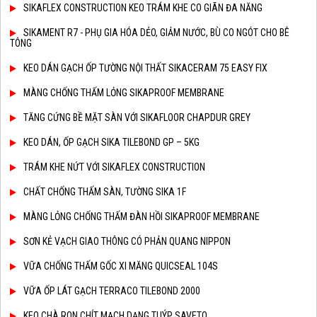
SIKAFLEX CONSTRUCTION KEO TRÁM KHE CO GIÃN ĐA NĂNG
SIKAMENT R7 - PHỤ GIA HÓA DẺO, GIẢM NƯỚC, BÙ CO NGÓT CHO BÊ
TÔNG
KEO DÁN GẠCH ỐP TƯỜNG NỘI THẤT SIKACERAM 75 EASY FIX
MÀNG CHỐNG THẤM LỎNG SIKAPROOF MEMBRANE
TĂNG CỨNG BỀ MẶT SÀN VỚI SIKAFLOOR CHAPDUR GREY
KEO DÁN, ỐP GẠCH SIKA TILEBOND GP – 5KG
TRÁM KHE NỨT VỚI SIKAFLEX CONSTRUCTION
CHẤT CHỐNG THẤM SÀN, TƯỜNG SIKA 1F
MÀNG LỎNG CHỐNG THẤM ĐÀN HỒI SIKAPROOF MEMBRANE
SƠN KẺ VẠCH GIAO THÔNG CÓ PHẢN QUANG NIPPON
VỮA CHỐNG THẤM GỐC XI MĂNG QUICSEAL 104S
VỮA ỐP LÁT GẠCH TERRACO TILEBOND 2000
KEO CHÀ RON CHÍT MẠCH DẠNG TUÝP SAVETO