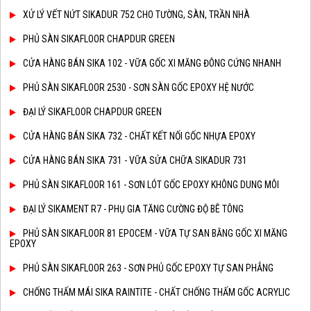
XỬ LÝ VẾT NỨT SIKADUR 752 CHO TƯỜNG, SÀN, TRẦN NHÀ
PHỦ SÀN SIKAFLOOR CHAPDUR GREEN
CỬA HÀNG BÁN SIKA 102 - VỮA GỐC XI MĂNG ĐÔNG CỨNG NHANH
PHỦ SÀN SIKAFLOOR 2530 - SƠN SÀN GỐC EPOXY HỆ NƯỚC
ĐẠI LÝ SIKAFLOOR CHAPDUR GREEN
CỬA HÀNG BÁN SIKA 732 - CHẤT KẾT NỐI GỐC NHỰA EPOXY
CỬA HÀNG BÁN SIKA 731 - VỮA SỬA CHỮA SIKADUR 731
PHỦ SÀN SIKAFLOOR 161 - SƠN LÓT GỐC EPOXY KHÔNG DUNG MÔI
ĐẠI LÝ SIKAMENT R7 - PHỤ GIA TĂNG CƯỜNG ĐỘ BÊ TÔNG
PHỦ SÀN SIKAFLOOR 81 EPOCEM - VỮA TỰ SAN BẰNG GỐC XI MĂNG
EPOXY
PHỦ SÀN SIKAFLOOR 263 - SƠN PHỦ GỐC EPOXY TỰ SAN PHẲNG
CHỐNG THẤM MÁI SIKA RAINTITE - CHẤT CHỐNG THẤM GỐC ACRYLIC