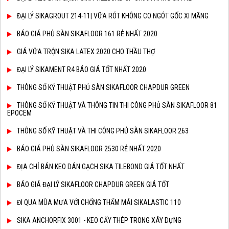
ĐẠI LÝ SIKAGROUT 214-11| VỮA RÓT KHÔNG CO NGÓT GỐC XI MĂNG
BÁO GIÁ PHỦ SÀN SIKAFLOOR 161 RẺ NHẤT 2020
GIÁ VỮA TRỘN SIKA LATEX 2020 CHO THẦU THỢ
ĐẠI LÝ SIKAMENT R4 BÁO GIÁ TỐT NHẤT 2020
THÔNG SỐ KỸ THUẬT PHỦ SÀN SIKAFLOOR CHAPDUR GREEN
THÔNG SỐ KỸ THUẬT VÀ THÔNG TIN THI CÔNG PHỦ SÀN SIKAFLOOR 81
EPOCEM
THÔNG SỐ KỸ THUẬT VÀ THI CÔNG PHỦ SÀN SIKAFLOOR 263
BÁO GIÁ PHỦ SÀN SIKAFLOOR 2530 RẺ NHẤT 2020
ĐỊA CHỈ BÁN KEO DÁN GẠCH SIKA TILEBOND GIÁ TỐT NHẤT
BÁO GIÁ ĐẠI LÝ SIKAFLOOR CHAPDUR GREEN GIÁ TỐT
ĐI QUA MÙA MƯA VỚI CHỐNG THẤM MÁI SIKALASTIC 110
SIKA ANCHORFIX 3001 - KEO CẤY THÉP TRONG XÂY DỰNG