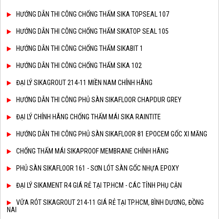
HƯỚNG DẪN THI CÔNG CHỐNG THẤM SIKA TOPSEAL 107
HƯỚNG DẪN THI CÔNG CHỐNG THẤM SIKATOP SEAL 105
HƯỚNG DẪN THI CÔNG CHỐNG THẤM SIKABIT 1
HƯỚNG DẪN THI CÔNG CHỐNG THẤM SIKA 102
ĐẠI LÝ SIKAGROUT 214-11 MIỀN NAM CHÍNH HÃNG
HƯỚNG DẪN THI CÔNG PHỦ SÀN SIKAFLOOR CHAPDUR GREY
ĐẠI LÝ CHÍNH HÃNG CHỐNG THẤM MÁI SIKA RAINTITE
HƯỚNG DẪN THI CÔNG PHỦ SÀN SIKAFLOOR 81 EPOCEM GỐC XI MĂNG
CHỐNG THẤM MÁI SIKAPROOF MEMBRANE CHÍNH HÃNG
PHỦ SÀN SIKAFLOOR 161 - SƠN LÓT SÀN GỐC NHỰA EPOXY
ĐẠI LÝ SIKAMENT R4 GIÁ RẺ TẠI TP.HCM - CÁC TỈNH PHỤ CẬN
VỮA RÓT SIKAGROUT 214-11 GIÁ RẺ TẠI TP.HCM, BÌNH DƯƠNG, ĐỒNG
NAI