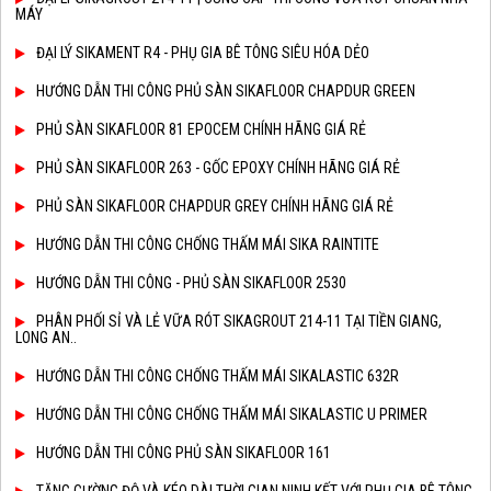
MÁY
ĐẠI LÝ SIKAMENT R4 - PHỤ GIA BÊ TÔNG SIÊU HÓA DẺO
HƯỚNG DẪN THI CÔNG PHỦ SÀN SIKAFLOOR CHAPDUR GREEN
PHỦ SÀN SIKAFLOOR 81 EPOCEM CHÍNH HÃNG GIÁ RẺ
PHỦ SÀN SIKAFLOOR 263 - GỐC EPOXY CHÍNH HÃNG GIÁ RẺ
PHỦ SÀN SIKAFLOOR CHAPDUR GREY CHÍNH HÃNG GIÁ RẺ
HƯỚNG DẪN THI CÔNG CHỐNG THẤM MÁI SIKA RAINTITE
HƯỚNG DẪN THI CÔNG - PHỦ SÀN SIKAFLOOR 2530
PHÂN PHỐI SỈ VÀ LẺ VỮA RÓT SIKAGROUT 214-11 TẠI TIỀN GIANG,
LONG AN..
HƯỚNG DẪN THI CÔNG CHỐNG THẤM MÁI SIKALASTIC 632R
HƯỚNG DẪN THI CÔNG CHỐNG THẤM MÁI SIKALASTIC U PRIMER
HƯỚNG DẪN THI CÔNG PHỦ SÀN SIKAFLOOR 161