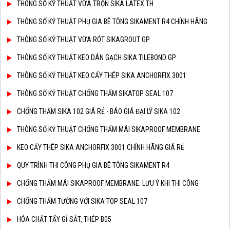
THÔNG SỐ KỸ THUẬT VỮA TRỘN SIKA LATEX TH
THÔNG SỐ KỸ THUẬT PHỤ GIA BÊ TÔNG SIKAMENT R4 CHÍNH HÃNG
THÔNG SỐ KỸ THUẬT VỮA RÓT SIKAGROUT GP
THÔNG SỐ KỸ THUẬT KEO DÁN GẠCH SIKA TILEBOND GP
THÔNG SỐ KỸ THUẬT KEO CẤY THÉP SIKA ANCHORFIX 3001
THÔNG SỐ KỸ THUẬT CHỐNG THẤM SIKATOP SEAL 107
CHỐNG THẤM SIKA 102 GIÁ RẺ - BÁO GIÁ ĐẠI LÝ SIKA 102
THÔNG SỐ KỸ THUẬT CHỐNG THẤM MÁI SIKAPROOF MEMBRANE
KEO CẤY THÉP SIKA ANCHORFIX 3001 CHÍNH HÃNG GIÁ RẺ
QUY TRÌNH THI CÔNG PHỤ GIA BÊ TÔNG SIKAMENT R4
CHỐNG THẤM MÁI SIKAPROOF MEMBRANE: LƯU Ý KHI THI CÔNG
CHỐNG THẤM TƯỜNG VỚI SIKA TOP SEAL 107
HÓA CHẤT TẨY GỈ SẮT, THÉP B05