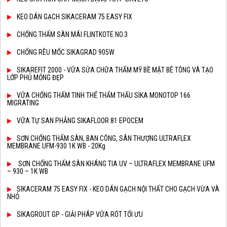
KEO DÁN GẠCH SIKACERAM 75 EASY FIX
CHỐNG THẤM SÀN MÁI FLINTKOTE NO.3
CHỐNG RÊU MỐC SIKAGRAD 905W
SIKAREFIT 2000 - VỮA SỬA CHỮA THẨM MỸ BỀ MẶT BÊ TÔNG VÀ TẠO
LỚP PHỦ MỎNG ĐẸP
VỮA CHỐNG THẤM TINH THỂ THẨM THẤU SIKA MONOTOP 166
MIGRATING
VỮA TỰ SAN PHẲNG SIKAFLOOR 81 EPOCEM
SƠN CHỐNG THẤM SÀN, BAN CÔNG, SÂN THƯỢNG ULTRAFLEX
MEMBRANE UFM-930 1K WB - 20Kg
SƠN CHỐNG THẤM SÀN KHÁNG TIA UV – ULTRAFLEX MEMBRANE UFM
– 930 – 1K WB
SIKACERAM 75 EASY FIX - KEO DÁN GẠCH NỘI THẤT CHO GẠCH VỪA VÀ
NHỎ
SIKAGROUT GP - GIẢI PHÁP VỮA RÓT TỐI ƯU