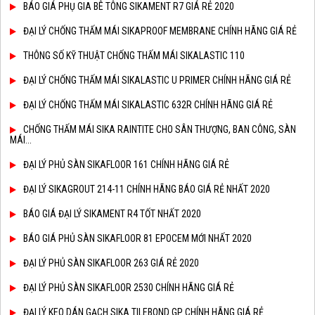
BÁO GIÁ PHỤ GIA BÊ TÔNG SIKAMENT R7 GIÁ RẺ 2020
ĐẠI LÝ CHỐNG THẤM MÁI SIKAPROOF MEMBRANE CHÍNH HÃNG GIÁ RẺ
THÔNG SỐ KỸ THUẬT CHỐNG THẤM MÁI SIKALASTIC 110
ĐẠI LÝ CHỐNG THẤM MÁI SIKALASTIC U PRIMER CHÍNH HÃNG GIÁ RẺ
ĐẠI LÝ CHỐNG THẤM MÁI SIKALASTIC 632R CHÍNH HÃNG GIÁ RẺ
CHỐNG THẤM MÁI SIKA RAINTITE CHO SÂN THƯỢNG, BAN CÔNG, SÀN
MÁI...
ĐẠI LÝ PHỦ SÀN SIKAFLOOR 161 CHÍNH HÃNG GIÁ RẺ
ĐẠI LÝ SIKAGROUT 214-11 CHÍNH HÃNG BÁO GIÁ RẺ NHẤT 2020
BÁO GIÁ ĐẠI LÝ SIKAMENT R4 TỐT NHẤT 2020
BÁO GIÁ PHỦ SÀN SIKAFLOOR 81 EPOCEM MỚI NHẤT 2020
ĐẠI LÝ PHỦ SÀN SIKAFLOOR 263 GIÁ RẺ 2020
ĐẠI LÝ PHỦ SÀN SIKAFLOOR 2530 CHÍNH HÃNG GIÁ RẺ
ĐẠI LÝ KEO DÁN GẠCH SIKA TILEBOND GP CHÍNH HÃNG GIÁ RẺ