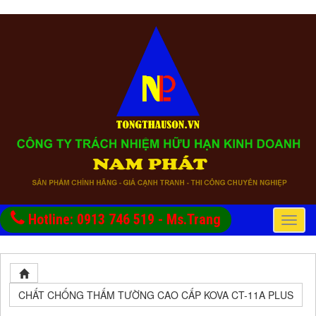
Hotline: 0913 746 519 - Ms.Trang
Toggle
naviga
CHẤT CHỐNG THẤM TƯỜNG CAO CẤP KOVA CT-11A PLUS