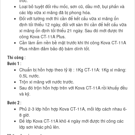
tróc.
Loại bỏ tuyệt đối rêu mốc, sơn cũ, dầu mỡ, bụi phấn và
các lớp vữa xi măng đã bị phong hóa.
Đối với tường mới thì cần để kết cấu vữa xi măng ổn
định tối thiểu 12 ngày, đối với sàn thì cần để kết cấu vữa
xi măng ổn định tối thiểu 21 ngày. Sau đó mới được thi
công Kova CT-11A Plus.
Cần làm ẩm nền bề mặt trước khi thi công Kova CT-11A
Plus nhằm đảm bảo độ bám dính tốt.
Thi công :
Bước 1 :
Chuẩn bị hỗn hợp theo tỷ lệ : 1Kg CT-11A: 1Kg xi măng:
0.5L nước.
Trộn xi măng với nước trước.
Sau đó trộn hỗn hợp trên với Kova CT-11A rồi khuấy đều
và kỹ.
Bước 2 :
Phủ 2-3 lớp hỗn hợp Kova CT-11A, mỗi lớp cách nhau 6-
8 giờ.
Để lớp Kova CT-11A khô 4 ngày mới được thi công các
lớp sơn khác phủ lên.