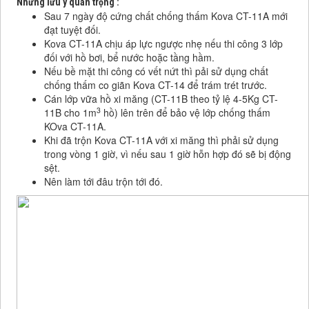
Những lưu ý quan trọng :
Sau 7 ngày độ cứng chất chống thấm Kova CT-11A mới
đạt tuyệt đối.
Kova CT-11A chịu áp lực ngược nhẹ nếu thi công 3 lớp
đối với hồ bơi, bể nước hoặc tầng hầm.
Nếu bề mặt thi công có vết nứt thì pải sử dụng chất
chống thấm co giãn Kova CT-14 để trám trét trước.
Cán lớp vữa hồ xi măng (CT-11B theo tỷ lệ 4-5Kg CT-
3
11B cho 1m
hồ) lên trên để bảo vệ lớp chống thấm
KOva CT-11A.
Khi đã trộn Kova CT-11A với xi măng thì phải sử dụng
trong vòng 1 giờ, vì nếu sau 1 giờ hỗn hợp đó sẽ bị động
sệt.
Nên làm tới đâu trộn tới đó.