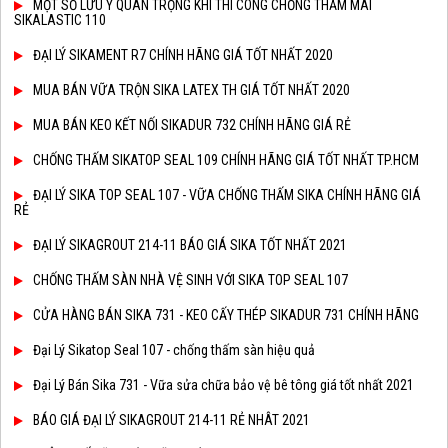
MỘT SỐ LƯU Ý QUAN TRỌNG KHI THI CÔNG CHỐNG THẤM MÁI
SIKALASTIC 110
ĐẠI LÝ SIKAMENT R7 CHÍNH HÃNG GIÁ TỐT NHẤT 2020
MUA BÁN VỮA TRỘN SIKA LATEX TH GIÁ TỐT NHẤT 2020
MUA BÁN KEO KẾT NỐI SIKADUR 732 CHÍNH HÃNG GIÁ RẺ
CHỐNG THẤM SIKATOP SEAL 109 CHÍNH HÃNG GIÁ TỐT NHẤT TP.HCM
ĐẠI LÝ SIKA TOP SEAL 107 - VỮA CHỐNG THẤM SIKA CHÍNH HÃNG GIÁ
RẺ
ĐẠI LÝ SIKAGROUT 214-11 BÁO GIÁ SIKA TỐT NHẤT 2021
CHỐNG THẤM SÀN NHÀ VỆ SINH VỚI SIKA TOP SEAL 107
CỬA HÀNG BÁN SIKA 731 - KEO CẤY THÉP SIKADUR 731 CHÍNH HÃNG
Đại Lý Sikatop Seal 107 - chống thấm sàn hiệu quả
Đại Lý Bán Sika 731 - Vữa sửa chữa bảo vệ bê tông giá tốt nhất 2021
BÁO GIÁ ĐẠI LÝ SIKAGROUT 214-11 RẺ NHÂT 2021