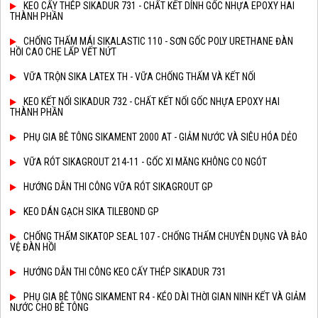
KEO CẤY THÉP SIKADUR 731 - CHẤT KẾT DÍNH GỐC NHỰA EPOXY HAI
THÀNH PHẦN
CHỐNG THẤM MÁI SIKALASTIC 110 - SƠN GỐC POLY URETHANE ĐÀN
HỒI CAO CHE LẤP VẾT NỨT
VỮA TRỘN SIKA LATEX TH - VỮA CHỐNG THẤM VÀ KẾT NỐI
KEO KẾT NỐI SIKADUR 732 - CHẤT KẾT NỐI GỐC NHỰA EPOXY HAI
THÀNH PHẦN
PHỤ GIA BÊ TÔNG SIKAMENT 2000 AT - GIẢM NƯỚC VÀ SIÊU HÓA DẺO
VỮA RÓT SIKAGROUT 214-11 - GỐC XI MĂNG KHÔNG CO NGÓT
HƯỚNG DẪN THI CÔNG VỮA RÓT SIKAGROUT GP
KEO DÁN GẠCH SIKA TILEBOND GP
CHỐNG THẤM SIKATOP SEAL 107 - CHỐNG THẤM CHUYÊN DỤNG VÀ BẢO
VỆ ĐÀN HỒI
HƯỚNG DẪN THI CÔNG KEO CẤY THÉP SIKADUR 731
PHỤ GIA BÊ TÔNG SIKAMENT R4 - KÉO DÀI THỜI GIAN NINH KẾT VÀ GIẢM
NƯỚC CHO BÊ TÔNG