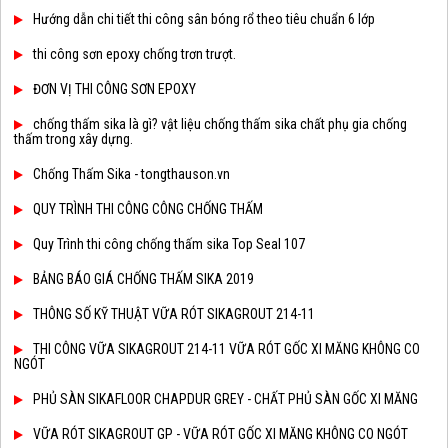
Hướng dẫn chi tiết thi công sân bóng rổ theo tiêu chuẩn 6 lớp
thi công sơn epoxy chống trơn trượt.
ĐƠN VỊ THI CÔNG SƠN EPOXY
chống thấm sika là gì? vật liệu chống thấm sika chất phụ gia chống
thấm trong xây dựng.
Chống Thấm Sika - tongthauson.vn
QUY TRÌNH THI CÔNG CÔNG CHỐNG THẤM
Quy Trình thi công chống thấm sika Top Seal 107
BẢNG BÁO GIÁ CHỐNG THẤM SIKA 2019
THÔNG SỐ KỸ THUẬT VỮA RÓT SIKAGROUT 214-11
THI CÔNG VỮA SIKAGROUT 214-11 VỮA RÓT GỐC XI MĂNG KHÔNG CO
NGÓT
PHỦ SÀN SIKAFLOOR CHAPDUR GREY - CHẤT PHỦ SÀN GỐC XI MĂNG
VỮA RÓT SIKAGROUT GP - VỮA RÓT GỐC XI MĂNG KHÔNG CO NGÓT