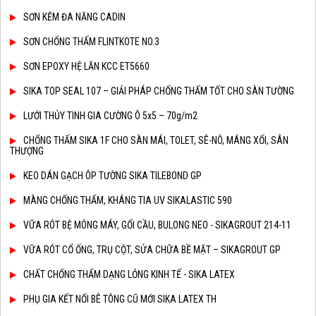
SƠN KẼM ĐA NĂNG CADIN
SƠN CHỐNG THẤM FLINTKOTE NO.3
SƠN EPOXY HỆ LĂN KCC ET5660
SIKA TOP SEAL 107 – GIẢI PHÁP CHỐNG THẤM TỐT CHO SÀN TƯỜNG
LƯỚI THỦY TINH GIA CƯỜNG Ô 5x5 – 70g/m2
CHỐNG THẤM SIKA 1F CHO SÀN MÁI, TOLET, SÊ-NÔ, MÁNG XỐI, SÂN
THƯỢNG
KEO DÁN GẠCH ÔP TƯỜNG SIKA TILEBOND GP
MÀNG CHỐNG THẤM, KHÁNG TIA UV SIKALASTIC 590
VỮA RÓT BỆ MÓNG MÁY, GỐI CẦU, BULONG NEO - SIKAGROUT 214-11
VỮA RÓT CỔ ỐNG, TRỤ CỘT, SỬA CHỮA BỀ MẶT – SIKAGROUT GP
CHẤT CHỐNG THẤM DẠNG LỎNG KINH TẾ - SIKA LATEX
PHỤ GIA KẾT NỐI BÊ TÔNG CŨ MỚI SIKA LATEX TH