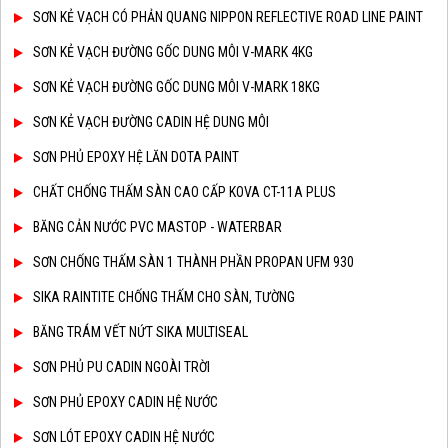
SƠN KẺ VẠCH CÓ PHẢN QUANG NIPPON REFLECTIVE ROAD LINE PAINT
SƠN KẺ VẠCH ĐƯỜNG GỐC DUNG MÔI V-MARK 4KG
SƠN KẺ VẠCH ĐƯỜNG GỐC DUNG MÔI V-MARK 18KG
SƠN KẺ VẠCH ĐƯỜNG CADIN HỆ DUNG MÔI
SƠN PHỦ EPOXY HỆ LĂN DOTA PAINT
CHẤT CHỐNG THẤM SÀN CAO CẤP KOVA CT-11A PLUS
BĂNG CẢN NƯỚC PVC MASTOP - WATERBAR
SƠN CHỐNG THẤM SÀN 1 THÀNH PHẦN PROPAN UFM 930
SIKA RAINTITE CHỐNG THẤM CHO SÀN, TƯỜNG
BĂNG TRÁM VẾT NỨT SIKA MULTISEAL
SƠN PHỦ PU CADIN NGOÀI TRỜI
SƠN PHỦ EPOXY CADIN HỆ NƯỚC
SƠN LÓT EPOXY CADIN HỆ NƯỚC