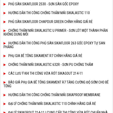
PHỦ SÀN SIKAFLOOR 2530 - SƠN SÀN GỐC EPOXY
HƯỚNG DẪN THI CÔNG CHỐNG THẤM MÁI SIKALASTIC 110
PHỦ SÀN SIKAFLOOR CHAPDUR GREEN CHÍNH HÃNG GIÁ RẺ
CHỐNG THẤM MÁI SIKALASTIC U PRIMER - SƠN LÓT MỘT THÀNH PHẦN
KHÔNG DUNG MÔI
HƯỚNG DẪN THI CÔNG PHỦ SÀN SIKAFLOOR 263 GỐC EPOXY TỰ SAN
PHẲNG
PHỤ GIA BÊ TÔNG SIKAMENT R7 CHÍNH HÃNG GIÁ RẺ
CHỐNG THẤM MÁI SIKALASTIC 632R - SƠN PU CHỐNG THẤM
CÁC LƯU Ý KHI THI CÔNG VỮA RÓT SIKAGOUT 214-11
BÁO GIÁ PHỤ GIA BÊ TÔNG SIKAMENT R7 TĂNG CƯỜNG ĐỘ SỚM CHO BÊ
TÔNG
HƯỚNG DẪN THI CÔNG CHỐNG THẤM MÁI SIKAPROOF MEMBRANE
ĐẠI LÝ CHỐNG THẤM MÁI SIKALASTIC 110 CHÍNH HÃNG GIÁ RẺ
ĐẠI LÝ SIKAGROUT 214-11 | CUNG CẤP THI CÔNG VỮA RÓT CHUẨN NHÀ