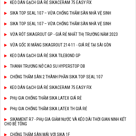
KEO DÁN GẠCH GIÁ RẺ SIKACERAM 75 EASY FIX
SIKA TOP SEAL 107 – VỮA CHỐNG THẤM SÀN NHÀ VỆ SINH
SIKA TOP SEAL 107 – VỮA CHỐNG THẤM SÀN NHÀ VỆ SINH
VỮA RÓT SIKAGROUT GP - GIÁ RẺ NHẤT THỊ TRƯỜNG NĂM 2023
VỮA GỐC XI MĂNG SIKAGROUT 214-11 - GIÁ RẺ TẠI SÀI GÒN
KEO DÁN GẠCH GIÁ RẺ SIKA TILEBOND GP
THANH TRƯƠNG NỞ CAO SU HYPERSTOP DB
CHỐNG THẤM SÀN 2 THÀNH PHẦN SIKA TOP SEAL 107
KEO DÁN GẠCH GIÁ RẺ SIKACERAM 75 EASY FIX
PHỤ GIA CHỐNG THẤM SIKA LATEX GIÁ RẺ
PHỤ GIA CHỐNG THẤM SIKA LATEX TH GIÁ RẺ
SIKAMENT R7 - PHỤ GIA GIẢM NƯỚC VÀ KÉO DÀI THỜI GIAN NINH KẾT
CHO BÊ TÔNG
CHỐNG THẤM SÀN MÁI VỚI SIKA 1F