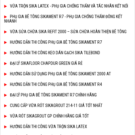
VỮA TRỘN SIKA LATEX - PHỤ GIA CHỐNG THẤM VÀ TÁC NHÂN KẾT NỐI
PHỤ GIA BÊ TÔNG SIKAMENT R7 - PHỤ GIA CHỐNG THẤM ĐÔNG KẾT
NHANH
VỮA SỬA CHỮA SIKA REFIT 2000 – SỬA CHỮA HOÀN THIỆN BÊ TÔNG
HƯỚNG DẪN THI CÔNG PHỤ GIA BÊ TÔNG SIKAMENT R7
HƯỚNG DẪN THI CÔNG KEO DÁN GẠCH SIKA TILEBOND
ĐẠI LÝ SIKAFLOOR CHAPDUR GREEN GIÁ RẺ
HƯỚNG DẪN SỬ DỤNG PHỤ GIA BÊ TÔNG SIKAMENT 2000 AT
HƯỚNG DẪN THI CÔNG PHỤ GIA BÊ TÔNG SIKAMENT R4
ĐẠI LÝ PHỤ GIA BÊ TÔNG SIKAMENT R7 CHÍNH HÃNG
CUNG CẤP VỮA RÓT SIKAGROUT 214-11 GIÁ TỐT NHẤT
VỮA RÓT SIKAGROUT GP CHÍNH HÃNG GIÁ TỐT
HƯỚNG DẪN THI CÔNG VỮA TRỘN SIKA LATEX