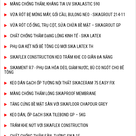
MÀNG CHỐNG THẤM, KHÁNG TIA UV SIKALASTIC 590
VỮA RÓT BỆ MÓNG MÁY, GỐI CẦU, BULONG NEO - SIKAGROUT 214-11
VỮA RÓT CỔ ỐNG, TRỤ CỘT, SỬA CHỮA BỀ MẶT – SIKAGROUT GP
CHẤT CHỐNG THẤM DẠNG LỎNG KINH TẾ - SIKA LATEX
PHỤ GIA KẾT NỐI BÊ TÔNG CŨ MỚI SIKA LATEX TH
SIKAFLEX CONSTRUCTION KEO TRÁM KHE CO GIÃN ĐA NĂNG
SIKAMENT R7 - PHỤ GIA HÓA DẺO, GIẢM NƯỚC, BÙ CO NGÓT CHO BÊ
TÔNG
KEO DÁN GẠCH ỐP TƯỜNG NỘI THẤT SIKACERAM 75 EASY FIX
MÀNG CHỐNG THẤM LỎNG SIKAPROOF MEMBRANE
TĂNG CỨNG BỀ MẶT SÀN VỚI SIKAFLOOR CHAPDUR GREY
KEO DÁN, ỐP GẠCH SIKA TILEBOND GP – 5KG
TRÁM KHE NỨT VỚI SIKAFLEX CONSTRUCTION