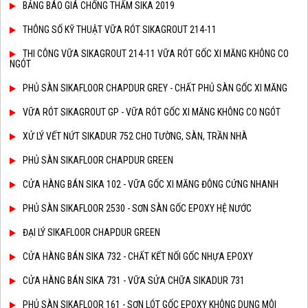
BẢNG BÁO GIÁ CHỐNG THẤM SIKA 2019
THÔNG SỐ KỸ THUẬT VỮA RÓT SIKAGROUT 214-11
THI CÔNG VỮA SIKAGROUT 214-11 VỮA RÓT GỐC XI MĂNG KHÔNG CO
NGÓT
PHỦ SÀN SIKAFLOOR CHAPDUR GREY - CHẤT PHỦ SÀN GỐC XI MĂNG
VỮA RÓT SIKAGROUT GP - VỮA RÓT GỐC XI MĂNG KHÔNG CO NGÓT
XỬ LÝ VẾT NỨT SIKADUR 752 CHO TƯỜNG, SÀN, TRẦN NHÀ
PHỦ SÀN SIKAFLOOR CHAPDUR GREEN
CỬA HÀNG BÁN SIKA 102 - VỮA GỐC XI MĂNG ĐÔNG CỨNG NHANH
PHỦ SÀN SIKAFLOOR 2530 - SƠN SÀN GỐC EPOXY HỆ NƯỚC
ĐẠI LÝ SIKAFLOOR CHAPDUR GREEN
CỬA HÀNG BÁN SIKA 732 - CHẤT KẾT NỐI GỐC NHỰA EPOXY
CỬA HÀNG BÁN SIKA 731 - VỮA SỬA CHỮA SIKADUR 731
PHỦ SÀN SIKAFLOOR 161 - SƠN LÓT GỐC EPOXY KHÔNG DUNG MÔI