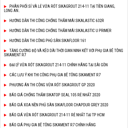
PHÂN PHỐI SỈ VÀ LẺ VỮA RÓT SIKAGROUT 214-11 TẠI TIỀN GIANG,
LONG AN..
HƯỚNG DẪN THI CÔNG CHỐNG THẤM MÁI SIKALASTIC 632R
HƯỚNG DẪN THI CÔNG CHỐNG THẤM MÁI SIKALASTIC U PRIMER
HƯỚNG DẪN THI CÔNG PHỦ SÀN SIKAFLOOR 161
TĂNG CƯỜNG ĐỘ VÀ KÉO DÀI THỜI GIAN NINH KẾT VỚI PHỤ GIA BÊ TÔNG
SIKAMENT R7
ĐẠI LÝ VỮA RÓT SIKAGROUT 214-11 CHÍNH HÃNG TẠI SÀI GÒN
CÁC LƯU Ý KHI THI CÔNG PHỤ GIA BÊ TÔNG SIKAMENT R7
PHƯƠNG ÁN THI CÔNG VỮA RÓT SIKAGROUT GP 2020
BÁO GIÁ CHỐNG THẤM SIKATOP SEAL 105 RẺ NHẤT 2020
BÁO GIÁ XOA NỀN PHỦ SÀN SIKAFLOOR CHAPDUR GREY 2020
BÁO GIÁ VỮA RÓT SIKAGROUT 214-11 RẺ NHẤT TẠI TP HCM
BÁO GIÁ PHỤ GIA BÊ TÔNG SIKAMENT R7 CHÍNH HÃNG