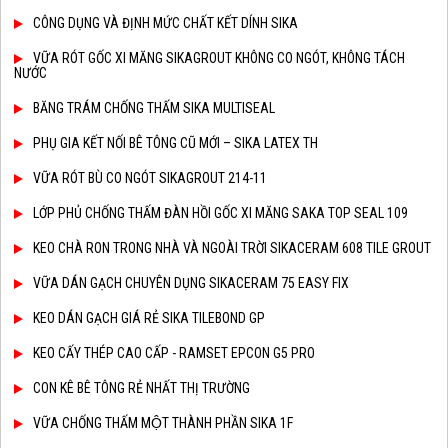
CÔNG DỤNG VÀ ĐỊNH MỨC CHẤT KẾT DÍNH SIKA
VỮA RÓT GỐC XI MĂNG SIKAGROUT KHÔNG CO NGÓT, KHÔNG TÁCH
NƯỚC
BĂNG TRÁM CHỐNG THẤM SIKA MULTISEAL
PHỤ GIA KẾT NỐI BÊ TÔNG CŨ MỚI – SIKA LATEX TH
VỮA RÓT BÙ CO NGÓT SIKAGROUT 214-11
LỚP PHỦ CHỐNG THẤM ĐÀN HỒI GỐC XI MĂNG SAKA TOP SEAL 109
KEO CHÀ RON TRONG NHÀ VÀ NGOÀI TRỜI SIKACERAM 608 TILE GROUT
VỮA DÁN GẠCH CHUYÊN DỤNG SIKACERAM 75 EASY FIX
KEO DÁN GẠCH GIÁ RẺ SIKA TILEBOND GP
KEO CẤY THÉP CAO CẤP - RAMSET EPCON G5 PRO
CON KÊ BÊ TÔNG RẺ NHẤT THỊ TRƯỜNG
VỮA CHỐNG THẤM MỘT THÀNH PHẦN SIKA 1F