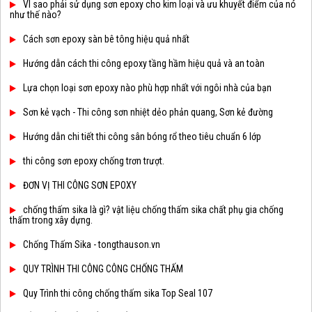
VÌ sao phải sử dụng sơn epoxy cho kim loại và ưu khuyết điểm của nó
như thế nào?
Cách sơn epoxy sàn bê tông hiệu quả nhất
Hướng dẫn cách thi công epoxy tầng hầm hiệu quả và an toàn
Lựa chọn loại sơn epoxy nào phù hợp nhất với ngôi nhà của bạn
Sơn kẻ vạch - Thi công sơn nhiệt dẻo phản quang, Sơn kẻ đường
Hướng dẫn chi tiết thi công sân bóng rổ theo tiêu chuẩn 6 lớp
thi công sơn epoxy chống trơn trượt.
ĐƠN VỊ THI CÔNG SƠN EPOXY
chống thấm sika là gì? vật liệu chống thấm sika chất phụ gia chống
thấm trong xây dựng.
Chống Thấm Sika - tongthauson.vn
QUY TRÌNH THI CÔNG CÔNG CHỐNG THẤM
Quy Trình thi công chống thấm sika Top Seal 107