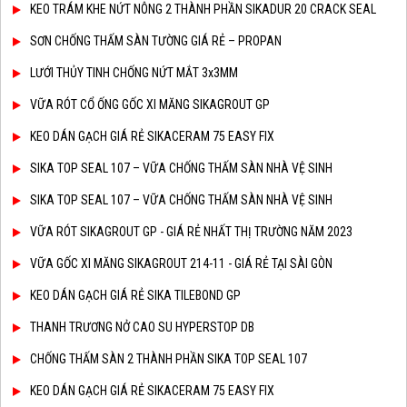
KEO TRÁM KHE NỨT NÔNG 2 THÀNH PHẦN SIKADUR 20 CRACK SEAL
SƠN CHỐNG THẤM SÀN TƯỜNG GIÁ RẺ – PROPAN
LƯỚI THỦY TINH CHỐNG NỨT MẮT 3x3MM
VỮA RÓT CỔ ỐNG GỐC XI MĂNG SIKAGROUT GP
KEO DÁN GẠCH GIÁ RẺ SIKACERAM 75 EASY FIX
SIKA TOP SEAL 107 – VỮA CHỐNG THẤM SÀN NHÀ VỆ SINH
SIKA TOP SEAL 107 – VỮA CHỐNG THẤM SÀN NHÀ VỆ SINH
VỮA RÓT SIKAGROUT GP - GIÁ RẺ NHẤT THỊ TRƯỜNG NĂM 2023
VỮA GỐC XI MĂNG SIKAGROUT 214-11 - GIÁ RẺ TẠI SÀI GÒN
KEO DÁN GẠCH GIÁ RẺ SIKA TILEBOND GP
THANH TRƯƠNG NỞ CAO SU HYPERSTOP DB
CHỐNG THẤM SÀN 2 THÀNH PHẦN SIKA TOP SEAL 107
KEO DÁN GẠCH GIÁ RẺ SIKACERAM 75 EASY FIX