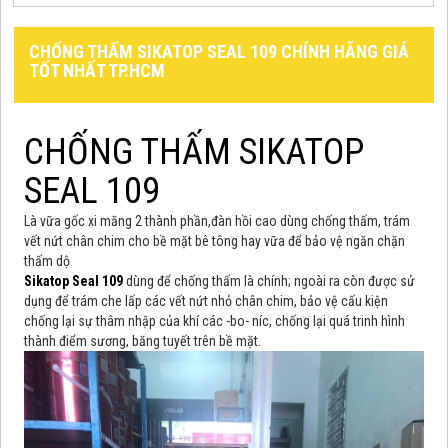
CHỐNG THẤM SIKATOP SEAL 109 CHÍNH HÃNG GIÁ
TỐT NHẤT TP.HCM
CHỐNG THẤM SIKATOP
SEAL 109
Là vữa gốc xi măng 2 thành phần,đàn hồi cao dùng chống thấm, trám
vết nứt chân chim cho bề mặt bê tông hay vữa để bảo vệ ngăn chặn
thấm dộ
Sikatop Seal 109
dùng để chống thấm là chính; ngoài ra còn được sử
dụng để trám che lấp các vết nứt nhỏ chân chim, bảo vệ cấu kiện
chống lại sự thâm nhập của khí các -bo- níc, chống lại quá trinh hình
thành điểm sương, băng tuyết trên bề mặt.