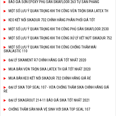
BÁO GIÁ SƠN EPOXY PHỦ SÀN SIKAFLOOR 263 TỰ SAN PHẲNG
MỘT SỐ LƯU Ý QUAN TRỌNG KHI THI CÔNG VỮA TRỘN SIKA LATEX TH
KEO KẾT NỐI SIKADUR 732 CHÍNH HÃNG PHÂN PHỐI GIÁ TỐT
MỘT SỐ LƯU Ý QUAN TRỌNG KHI THI CÔNG PHỦ SÀN SIKAFLOOR 2530
MỘT SỐ LƯU Ý QUAN TRỌNG KHI THI CÔNG XỬ LÝ VẾT NỨT SIKADUR 752
MỘT SỐ LƯU Ý QUAN TRỌNG KHI THI CÔNG CHỐNG THẤM MÁI
SIKALASTIC 110
ĐẠI LÝ SIKAMENT R7 CHÍNH HÃNG GIÁ TỐT NHẤT 2020
MUA BÁN VỮA TRỘN SIKA LATEX TH GIÁ TỐT NHẤT 2020
MUA BÁN KEO KẾT NỐI SIKADUR 732 CHÍNH HÃNG GIÁ RẺ
ĐẠI LÝ SIKA TOP SEAL 107 - VỮA CHỐNG THẤM SIKA CHÍNH HÃNG GIÁ
RẺ
ĐẠI LÝ SIKAGROUT 214-11 BÁO GIÁ SIKA TỐT NHẤT 2021
CHỐNG THẤM SÀN NHÀ VỆ SINH VỚI SIKA TOP SEAL 107