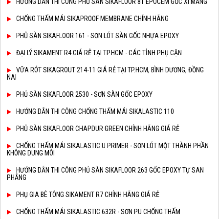
HƯỚNG DẪN THI CÔNG PHỦ SÀN SIKAFLOOR 81 EPOCEM GỐC XI MĂNG
CHỐNG THẤM MÁI SIKAPROOF MEMBRANE CHÍNH HÃNG
PHỦ SÀN SIKAFLOOR 161 - SƠN LÓT SÀN GỐC NHỰA EPOXY
ĐẠI LÝ SIKAMENT R4 GIÁ RẺ TẠI TP.HCM - CÁC TỈNH PHỤ CẬN
VỮA RÓT SIKAGROUT 214-11 GIÁ RẺ TẠI TP.HCM, BÌNH DƯƠNG, ĐỒNG
NAI
PHỦ SÀN SIKAFLOOR 2530 - SƠN SÀN GỐC EPOXY
HƯỚNG DẪN THI CÔNG CHỐNG THẤM MÁI SIKALASTIC 110
PHỦ SÀN SIKAFLOOR CHAPDUR GREEN CHÍNH HÃNG GIÁ RẺ
CHỐNG THẤM MÁI SIKALASTIC U PRIMER - SƠN LÓT MỘT THÀNH PHẦN
KHÔNG DUNG MÔI
HƯỚNG DẪN THI CÔNG PHỦ SÀN SIKAFLOOR 263 GỐC EPOXY TỰ SAN
PHẲNG
PHỤ GIA BÊ TÔNG SIKAMENT R7 CHÍNH HÃNG GIÁ RẺ
CHỐNG THẤM MÁI SIKALASTIC 632R - SƠN PU CHỐNG THẤM