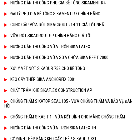
HƯỚNG DẪN THI CÔNG PHỤ GIA BÊ TÔNG SIKAMENT R4
ĐẠI LÝ PHỤ GIA BÊ TÔNG SIKAMENT R7 CHÍNH HÃNG
CUNG CẤP VỮA RÓT SIKAGROUT 214-11 GIÁ TỐT NHẤT
VỮA RÓT SIKAGROUT GP CHÍNH HÃNG GIÁ TỐT
HƯỚNG DẪN THI CÔNG VỮA TRỘN SIKA LATEX
HƯỚNG DẪN THI CÔNG VỮA SỬA CHỮA SIKA REFIT 2000
XỬ LÝ VẾT NỨT SIKADUR 752 CHO BÊ TÔNG
KEO CẤY THÉP SIKA ANCHORFIX 3001
CHẤT TRÁM KHE SIKAFLEX CONSTRUCTION AP
CHỐNG THẤM SIKATOP SEAL 105 - VỮA CHỐNG THẤM VÀ BẢO VỆ ĐÀN
HỒI
CHỐNG THẤM SIKABIT 1 - VỮA KẾT DÍNH CHO MÀNG CHỐNG THẤM
HƯỚNG DẪN THI CÔNG VỮA TRỘN SIKA LATEX TH
CỐ ĐỊNH THÉP BẰNG KEO CẤY THÉP SIKADUR 731