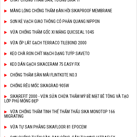
CHẤT CHỐNG THẤM SÀN, TƯỜNG SIKA 1F
MÀNG LỎNG CHỐNG THẤM ĐÀN HỒI SIKAPROOF MEMBRANE
SƠN KẺ VẠCH GIAO THÔNG CÓ PHẢN QUANG NIPPON
VỮA CHỐNG THẤM GỐC XI MĂNG QUICSEAL 104S
VỮA ỐP LÁT GẠCH TERRACO TILEBOND 2000
KEO CHÀ RON CHÍT MẠCH DẠNG TUÝP SAVETO
KEO DÁN GẠCH SIKACERAM 75 EASY FIX
CHỐNG THẤM SÀN MÁI FLINTKOTE NO.3
CHỐNG RÊU MỐC SIKAGRAD 905W
SIKAREFIT 2000 - VỮA SỬA CHỮA THẨM MỸ BỀ MẶT BÊ TÔNG VÀ TẠO
LỚP PHỦ MỎNG ĐẸP
VỮA CHỐNG THẤM TINH THỂ THẨM THẤU SIKA MONOTOP 166
MIGRATING
VỮA TỰ SAN PHẲNG SIKAFLOOR 81 EPOCEM