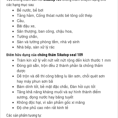
các hạng mục sau:
Bể nước, bể bơi
Tầng hầm, Cống thóat nước bê tông cốt thép
Cầu,
Bãi đậu xe,
Sân thượng, ban công, chậu hoa,
Tường chắn,
Sàn và tường phòng tắm, nhà vệ sinh
Nhà bếp, sàn xử lý rác
Điểm hữu dụng của
chống thấm Sikatop seal 109
Trám kín xử lý vết nứt vết nứt rộng đến kích thước 1 mm
Đóng gói sẵn, trộn đều 2 thành phần là chống thấm
được
Dễ trộn và dễ thi công bằng lu lăn sơn, chổi quét sơn
hay máy phun sơn bả
Bám dính tốt, bề mặt đặc chắc, Đàn hồi cực tốt
Tăng khả năng kháng muối và sự hình thành điểm
sương, đọng nước hay băng tuyết
Không độc hại, vì sản phẩm gốc xi măng
Độ che phủ cao nên rất kinh tế
Các sản phẩm tương tự: