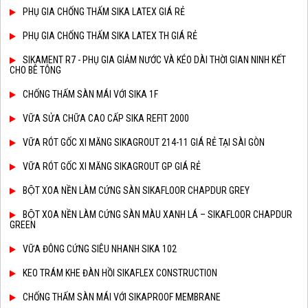
PHỤ GIA CHỐNG THẤM SIKA LATEX GIÁ RẺ
PHỤ GIA CHỐNG THẤM SIKA LATEX TH GIÁ RẺ
SIKAMENT R7 - PHỤ GIA GIẢM NƯỚC VÀ KÉO DÀI THỜI GIAN NINH KẾT
CHO BÊ TÔNG
CHỐNG THẤM SÀN MÁI VỚI SIKA 1F
VỮA SỬA CHỮA CAO CẤP SIKA REFIT 2000
VỮA RÓT GỐC XI MĂNG SIKAGROUT 214-11 GIÁ RẺ TẠI SÀI GÒN
VỮA RÓT GỐC XI MĂNG SIKAGROUT GP GIÁ RẺ
BỘT XOA NỀN LÀM CỨNG SÀN SIKAFLOOR CHAPDUR GREY
BỘT XOA NỀN LÀM CỨNG SÀN MÀU XANH LÁ – SIKAFLOOR CHAPDUR
GREEN
VỮA ĐÔNG CỨNG SIÊU NHANH SIKA 102
KEO TRÁM KHE ĐÀN HỒI SIKAFLEX CONSTRUCTION
CHỐNG THẤM SÀN MÁI VỚI SIKAPROOF MEMBRANE