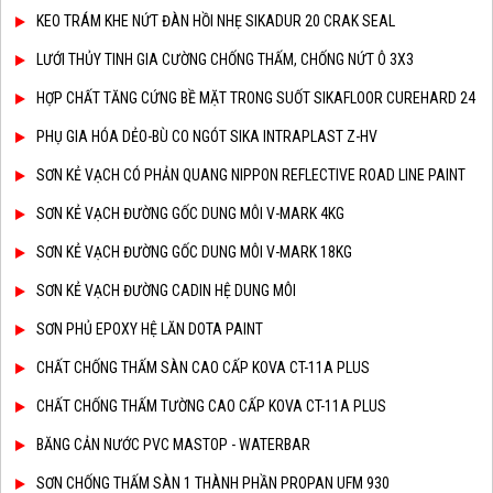
KEO TRÁM KHE NỨT ĐÀN HỒI NHẸ SIKADUR 20 CRAK SEAL
LƯỚI THỦY TINH GIA CƯỜNG CHỐNG THẤM, CHỐNG NỨT Ô 3X3
HỢP CHẤT TĂNG CỨNG BỀ MẶT TRONG SUỐT SIKAFLOOR CUREHARD 24
PHỤ GIA HÓA DẺO-BÙ CO NGÓT SIKA INTRAPLAST Z-HV
SƠN KẺ VẠCH CÓ PHẢN QUANG NIPPON REFLECTIVE ROAD LINE PAINT
SƠN KẺ VẠCH ĐƯỜNG GỐC DUNG MÔI V-MARK 4KG
SƠN KẺ VẠCH ĐƯỜNG GỐC DUNG MÔI V-MARK 18KG
SƠN KẺ VẠCH ĐƯỜNG CADIN HỆ DUNG MÔI
SƠN PHỦ EPOXY HỆ LĂN DOTA PAINT
CHẤT CHỐNG THẤM SÀN CAO CẤP KOVA CT-11A PLUS
CHẤT CHỐNG THẤM TƯỜNG CAO CẤP KOVA CT-11A PLUS
BĂNG CẢN NƯỚC PVC MASTOP - WATERBAR
SƠN CHỐNG THẤM SÀN 1 THÀNH PHẦN PROPAN UFM 930