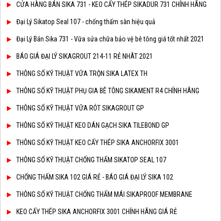
CỬA HÀNG BÁN SIKA 731 - KEO CẤY THÉP SIKADUR 731 CHÍNH HÃNG
Đại Lý Sikatop Seal 107 - chống thấm sàn hiệu quả
Đại Lý Bán Sika 731 - Vữa sửa chữa bảo vệ bê tông giá tốt nhất 2021
BÁO GIÁ ĐẠI LÝ SIKAGROUT 214-11 RẺ NHÂT 2021
THÔNG SỐ KỸ THUẬT VỮA TRỘN SIKA LATEX TH
THÔNG SỐ KỸ THUẬT PHỤ GIA BÊ TÔNG SIKAMENT R4 CHÍNH HÃNG
THÔNG SỐ KỸ THUẬT VỮA RÓT SIKAGROUT GP
THÔNG SỐ KỸ THUẬT KEO DÁN GẠCH SIKA TILEBOND GP
THÔNG SỐ KỸ THUẬT KEO CẤY THÉP SIKA ANCHORFIX 3001
THÔNG SỐ KỸ THUẬT CHỐNG THẤM SIKATOP SEAL 107
CHỐNG THẤM SIKA 102 GIÁ RẺ - BÁO GIÁ ĐẠI LÝ SIKA 102
THÔNG SỐ KỸ THUẬT CHỐNG THẤM MÁI SIKAPROOF MEMBRANE
KEO CẤY THÉP SIKA ANCHORFIX 3001 CHÍNH HÃNG GIÁ RẺ