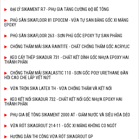
ĐẠI LÝ SIKAMENT R7 - PHỤ GIA TĂNG CƯỜNG ĐỘ BÊ TÔNG
PHỦ SÀN SIKAFLOOR 81 EPOCEM - VỮA TỰ SAN BẰNG GỐC XI MĂNG
EPOXY
PHỦ SÀN SIKAFLOOR 263 - SƠN PHỦ GỐC EPOXY TỰ SAN PHẲNG
CHỐNG THẤM MÁI SIKA RAINTITE - CHẤT CHỐNG THẤM GỐC ACRYLIC
KEO CẤY THÉP SIKADUR 731 - CHẤT KẾT DÍNH GỐC NHỰA EPOXY HAI
THÀNH PHẦN
CHỐNG THẤM MÁI SIKALASTIC 110 - SƠN GỐC POLY URETHANE ĐÀN
HỒI CAO CHE LẤP VẾT NỨT
VỮA TRỘN SIKA LATEX TH - VỮA CHỐNG THẤM VÀ KẾT NỐI
KEO KẾT NỐI SIKADUR 732 - CHẤT KẾT NỐI GỐC NHỰA EPOXY HAI
THÀNH PHẦN
PHỤ GIA BÊ TÔNG SIKAMENT 2000 AT - GIẢM NƯỚC VÀ SIÊU HÓA DẺO
VỮA RÓT SIKAGROUT 214-11 - GỐC XI MĂNG KHÔNG CO NGÓT
HƯỚNG DẪN THI CÔNG VỮA RÓT SIKAGROUT GP