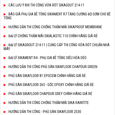
CÁC LƯU Ý KHI THI CÔNG VỮA RÓT SIKAGOUT 214-11
BÁO GIÁ PHỤ GIA BÊ TÔNG SIKAMENT R7 TĂNG CƯỜNG ĐỘ SỚM CHO BÊ
TÔNG
HƯỚNG DẪN THI CÔNG CHỐNG THẤM MÁI SIKAPROOF MEMBRANE
ĐẠI LÝ CHỐNG THẤM MÁI SIKALASTIC 110 CHÍNH HÃNG GIÁ RẺ
ĐẠI LÝ SIKAGROUT 214-11 | CUNG CẤP THI CÔNG VỮA RÓT CHUẨN NHÀ
MÁY
ĐẠI LÝ SIKAMENT R4 - PHỤ GIA BÊ TÔNG SIÊU HÓA DẺO
HƯỚNG DẪN THI CÔNG PHỦ SÀN SIKAFLOOR CHAPDUR GREEN
PHỦ SÀN SIKAFLOOR 81 EPOCEM CHÍNH HÃNG GIÁ RẺ
PHỦ SÀN SIKAFLOOR 263 - GỐC EPOXY CHÍNH HÃNG GIÁ RẺ
PHỦ SÀN SIKAFLOOR CHAPDUR GREY CHÍNH HÃNG GIÁ RẺ
HƯỚNG DẪN THI CÔNG CHỐNG THẤM MÁI SIKA RAINTITE
HƯỚNG DẪN THI CÔNG - PHỦ SÀN SIKAFLOOR 2530