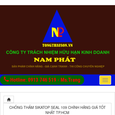
Hotline: 0913 746 519 - Ms.Trang
Toggle
naviga
CHỐNG THẤM SIKATOP SEAL 109 CHÍNH HÃNG GIÁ TỐT
NHẤT TP.HCM