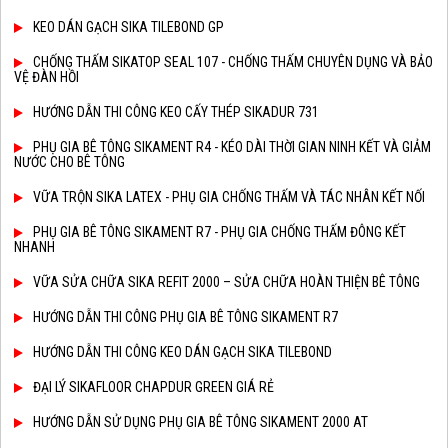
KEO DÁN GẠCH SIKA TILEBOND GP
CHỐNG THẤM SIKATOP SEAL 107 - CHỐNG THẤM CHUYÊN DỤNG VÀ BẢO
VỆ ĐÀN HỒI
HƯỚNG DẪN THI CÔNG KEO CẤY THÉP SIKADUR 731
PHỤ GIA BÊ TÔNG SIKAMENT R4 - KÉO DÀI THỜI GIAN NINH KẾT VÀ GIẢM
NƯỚC CHO BÊ TÔNG
VỮA TRỘN SIKA LATEX - PHỤ GIA CHỐNG THẤM VÀ TÁC NHÂN KẾT NỐI
PHỤ GIA BÊ TÔNG SIKAMENT R7 - PHỤ GIA CHỐNG THẤM ĐÔNG KẾT
NHANH
VỮA SỬA CHỮA SIKA REFIT 2000 – SỬA CHỮA HOÀN THIỆN BÊ TÔNG
HƯỚNG DẪN THI CÔNG PHỤ GIA BÊ TÔNG SIKAMENT R7
HƯỚNG DẪN THI CÔNG KEO DÁN GẠCH SIKA TILEBOND
ĐẠI LÝ SIKAFLOOR CHAPDUR GREEN GIÁ RẺ
HƯỚNG DẪN SỬ DỤNG PHỤ GIA BÊ TÔNG SIKAMENT 2000 AT