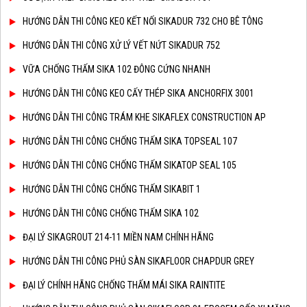
HƯỚNG DẪN THI CÔNG KEO KẾT NỐI SIKADUR 732 CHO BÊ TÔNG
HƯỚNG DẪN THI CÔNG XỬ LÝ VẾT NỨT SIKADUR 752
VỮA CHỐNG THẤM SIKA 102 ĐÔNG CỨNG NHANH
HƯỚNG DẪN THI CÔNG KEO CẤY THÉP SIKA ANCHORFIX 3001
HƯỚNG DẪN THI CÔNG TRÁM KHE SIKAFLEX CONSTRUCTION AP
HƯỚNG DẪN THI CÔNG CHỐNG THẤM SIKA TOPSEAL 107
HƯỚNG DẪN THI CÔNG CHỐNG THẤM SIKATOP SEAL 105
HƯỚNG DẪN THI CÔNG CHỐNG THẤM SIKABIT 1
HƯỚNG DẪN THI CÔNG CHỐNG THẤM SIKA 102
ĐẠI LÝ SIKAGROUT 214-11 MIỀN NAM CHÍNH HÃNG
HƯỚNG DẪN THI CÔNG PHỦ SÀN SIKAFLOOR CHAPDUR GREY
ĐẠI LÝ CHÍNH HÃNG CHỐNG THẤM MÁI SIKA RAINTITE