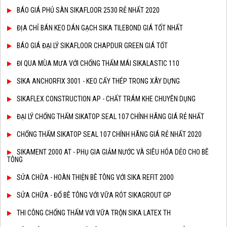
BÁO GIÁ PHỦ SÀN SIKAFLOOR 2530 RẺ NHẤT 2020
ĐỊA CHỈ BÁN KEO DÁN GẠCH SIKA TILEBOND GIÁ TỐT NHẤT
BÁO GIÁ ĐẠI LÝ SIKAFLOOR CHAPDUR GREEN GIÁ TỐT
ĐI QUA MÙA MƯA VỚI CHỐNG THẤM MÁI SIKALASTIC 110
SIKA ANCHORFIX 3001 - KEO CẤY THÉP TRONG XÂY DỰNG
SIKAFLEX CONSTRUCTION AP - CHẤT TRÁM KHE CHUYÊN DỤNG
ĐẠI LÝ CHỐNG THẤM SIKATOP SEAL 107 CHÍNH HÃNG GIÁ RẺ NHẤT
CHỐNG THẤM SIKATOP SEAL 107 CHÍNH HÃNG GIÁ RẺ NHẤT 2020
SIKAMENT 2000 AT - PHỤ GIA GIẢM NƯỚC VÀ SIÊU HÓA DẺO CHO BÊ
TÔNG
SỬA CHỮA - HOÀN THIỆN BÊ TÔNG VỚI SIKA REFIT 2000
SỬA CHỮA - ĐỔ BÊ TÔNG VỚI VỮA RÓT SIKAGROUT GP
THI CÔNG CHỐNG THẤM VỚI VỮA TRỘN SIKA LATEX TH