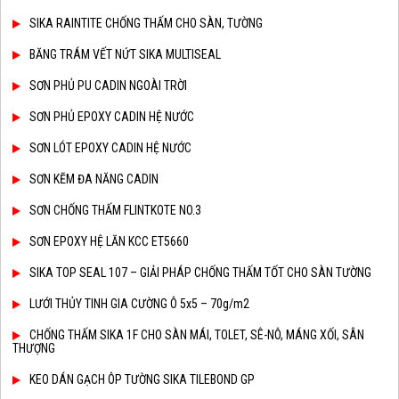
SIKA RAINTITE CHỐNG THẤM CHO SÀN, TƯỜNG
BĂNG TRÁM VẾT NỨT SIKA MULTISEAL
SƠN PHỦ PU CADIN NGOÀI TRỜI
SƠN PHỦ EPOXY CADIN HỆ NƯỚC
SƠN LÓT EPOXY CADIN HỆ NƯỚC
SƠN KẼM ĐA NĂNG CADIN
SƠN CHỐNG THẤM FLINTKOTE NO.3
SƠN EPOXY HỆ LĂN KCC ET5660
SIKA TOP SEAL 107 – GIẢI PHÁP CHỐNG THẤM TỐT CHO SÀN TƯỜNG
LƯỚI THỦY TINH GIA CƯỜNG Ô 5x5 – 70g/m2
CHỐNG THẤM SIKA 1F CHO SÀN MÁI, TOLET, SÊ-NÔ, MÁNG XỐI, SÂN
THƯỢNG
KEO DÁN GẠCH ÔP TƯỜNG SIKA TILEBOND GP