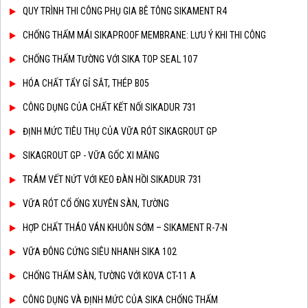
QUY TRÌNH THI CÔNG PHỤ GIA BÊ TÔNG SIKAMENT R4
CHỐNG THẤM MÁI SIKAPROOF MEMBRANE: LƯU Ý KHI THI CÔNG
CHỐNG THẤM TƯỜNG VỚI SIKA TOP SEAL 107
HÓA CHẤT TẨY GỈ SẮT, THÉP B05
CÔNG DỤNG CỦA CHẤT KẾT NỐI SIKADUR 731
ĐỊNH MỨC TIÊU THỤ CỦA VỮA RÓT SIKAGROUT GP
SIKAGROUT GP - VỮA GỐC XI MĂNG
TRÁM VẾT NỨT VỚI KEO ĐÀN HỒI SIKADUR 731
VỮA RÓT CỔ ỐNG XUYÊN SÀN, TƯỜNG
HỢP CHẤT THÁO VÁN KHUÔN SỚM – SIKAMENT R-7-N
VỮA ĐÔNG CỨNG SIÊU NHANH SIKA 102
CHỐNG THẤM SÀN, TƯỜNG VỚI KOVA CT-11 A
CÔNG DỤNG VÀ ĐỊNH MỨC CỦA SIKA CHỐNG THẤM