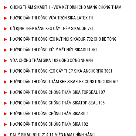
CHỐNG THẤM SIKABIT 1 - VỮA KẾT DÍNH CHO MÀNG CHỐNG THẤM
HƯỚNG DẪN THI CÔNG VỮA TRỘN SIKA LATEX TH
CỐ ĐỊNH THÉP BẰNG KEO CẤY THÉP SIKADUR 731
HƯỚNG DẪN THI CÔNG KEO KẾT NỐI SIKADUR 732 CHO BÊ TÔNG
HƯỚNG DẪN THI CÔNG XỬ LÝ VẾT NỨT SIKADUR 752
VỮA CHỐNG THẤM SIKA 102 ĐÔNG CỨNG NHANH
HƯỚNG DẪN THI CÔNG KEO CẤY THÉP SIKA ANCHORFIX 3001
HƯỚNG DẪN THI CÔNG TRÁM KHE SIKAFLEX CONSTRUCTION AP
HƯỚNG DẪN THI CÔNG CHỐNG THẤM SIKA TOPSEAL 107
HƯỚNG DẪN THI CÔNG CHỐNG THẤM SIKATOP SEAL 105
HƯỚNG DẪN THI CÔNG CHỐNG THẤM SIKABIT 1
HƯỚNG DẪN THI CÔNG CHỐNG THẤM SIKA 102
ĐẠI LÝ SIKAGROUT 214-11 MIỀN NAM CHÍNH HÃNG