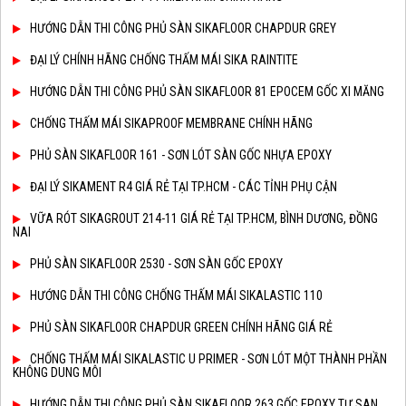
HƯỚNG DẪN THI CÔNG PHỦ SÀN SIKAFLOOR CHAPDUR GREY
ĐẠI LÝ CHÍNH HÃNG CHỐNG THẤM MÁI SIKA RAINTITE
HƯỚNG DẪN THI CÔNG PHỦ SÀN SIKAFLOOR 81 EPOCEM GỐC XI MĂNG
CHỐNG THẤM MÁI SIKAPROOF MEMBRANE CHÍNH HÃNG
PHỦ SÀN SIKAFLOOR 161 - SƠN LÓT SÀN GỐC NHỰA EPOXY
ĐẠI LÝ SIKAMENT R4 GIÁ RẺ TẠI TP.HCM - CÁC TỈNH PHỤ CẬN
VỮA RÓT SIKAGROUT 214-11 GIÁ RẺ TẠI TP.HCM, BÌNH DƯƠNG, ĐỒNG
NAI
PHỦ SÀN SIKAFLOOR 2530 - SƠN SÀN GỐC EPOXY
HƯỚNG DẪN THI CÔNG CHỐNG THẤM MÁI SIKALASTIC 110
PHỦ SÀN SIKAFLOOR CHAPDUR GREEN CHÍNH HÃNG GIÁ RẺ
CHỐNG THẤM MÁI SIKALASTIC U PRIMER - SƠN LÓT MỘT THÀNH PHẦN
KHÔNG DUNG MÔI
HƯỚNG DẪN THI CÔNG PHỦ SÀN SIKAFLOOR 263 GỐC EPOXY TỰ SAN