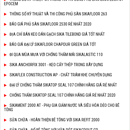
EPOCEM
THÔNG SỐ KỸ THUẬT VÀ THI CÔNG PHỦ SÀN SIKAFLOOR 263
BÁO GIÁ PHỦ SÀN SIKAFLOOR 2530 RẺ NHẤT 2020
ĐỊA CHỈ BÁN KEO DÁN GẠCH SIKA TILEBOND GIÁ TỐT NHẤT
BÁO GIÁ ĐẠI LÝ SIKAFLOOR CHAPDUR GREEN GIÁ TỐT
ĐI QUA MÙA MƯA VỚI CHỐNG THẤM MÁI SIKALASTIC 110
SIKA ANCHORFIX 3001 - KEO CẤY THÉP TRONG XÂY DỰNG
SIKAFLEX CONSTRUCTION AP - CHẤT TRÁM KHE CHUYÊN DỤNG
ĐẠI LÝ CHỐNG THẤM SIKATOP SEAL 107 CHÍNH HÃNG GIÁ RẺ NHẤT
CHỐNG THẤM SIKATOP SEAL 107 CHÍNH HÃNG GIÁ RẺ NHẤT 2020
SIKAMENT 2000 AT - PHỤ GIA GIẢM NƯỚC VÀ SIÊU HÓA DẺO CHO BÊ
TÔNG
SỬA CHỮA - HOÀN THIỆN BÊ TÔNG VỚI SIKA REFIT 2000