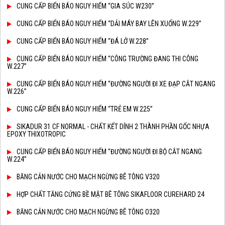
CUNG CẤP BIỂN BÁO NGUY HIỂM “GIA SÚC W230”
CUNG CẤP BIỂN BÁO NGUY HIỂM “DẢI MÁY BAY LÊN XUỐNG W.229”
CUNG CẤP BIỂN BÁO NGUY HIỂM “ĐÁ LỞ W.228”
CUNG CẤP BIỂN BÁO NGUY HIỂM “CÔNG TRƯỜNG ĐANG THI CÔNG
W.227”
CUNG CẤP BIỂN BÁO NGUY HIỂM “ĐƯỜNG NGƯỜI ĐI XE ĐẠP CẮT NGANG
W.226”
CUNG CẤP BIỂN BÁO NGUY HIỂM “TRẺ EM W.225”
SIKADUR 31 CF NORMAL - CHẤT KẾT DÍNH 2 THÀNH PHẦN GỐC NHỰA
EPOXY THIXOTROPIC
CUNG CẤP BIỂN BÁO NGUY HIỂM “ĐƯỜNG NGƯỜI ĐI BỘ CẮT NGANG
W.224”
BĂNG CẢN NƯỚC CHO MẠCH NGỪNG BÊ TÔNG V320
HỢP CHẤT TĂNG CỨNG BỀ MẶT BÊ TÔNG SIKAFLOOR CUREHARD 24
BĂNG CẢN NƯỚC CHO MẠCH NGỪNG BÊ TÔNG O320