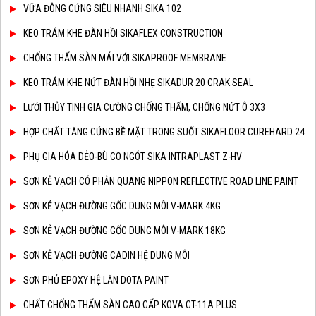
VỮA ĐÔNG CỨNG SIÊU NHANH SIKA 102
KEO TRÁM KHE ĐÀN HỒI SIKAFLEX CONSTRUCTION
CHỐNG THẤM SÀN MÁI VỚI SIKAPROOF MEMBRANE
KEO TRÁM KHE NỨT ĐÀN HỒI NHẸ SIKADUR 20 CRAK SEAL
LƯỚI THỦY TINH GIA CƯỜNG CHỐNG THẤM, CHỐNG NỨT Ô 3X3
HỢP CHẤT TĂNG CỨNG BỀ MẶT TRONG SUỐT SIKAFLOOR CUREHARD 24
PHỤ GIA HÓA DẺO-BÙ CO NGÓT SIKA INTRAPLAST Z-HV
SƠN KẺ VẠCH CÓ PHẢN QUANG NIPPON REFLECTIVE ROAD LINE PAINT
SƠN KẺ VẠCH ĐƯỜNG GỐC DUNG MÔI V-MARK 4KG
SƠN KẺ VẠCH ĐƯỜNG GỐC DUNG MÔI V-MARK 18KG
SƠN KẺ VẠCH ĐƯỜNG CADIN HỆ DUNG MÔI
SƠN PHỦ EPOXY HỆ LĂN DOTA PAINT
CHẤT CHỐNG THẤM SÀN CAO CẤP KOVA CT-11A PLUS