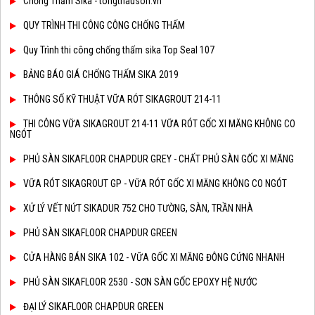
Chống Thấm Sika - tongthauson.vn
QUY TRÌNH THI CÔNG CÔNG CHỐNG THẤM
Quy Trình thi công chống thấm sika Top Seal 107
BẢNG BÁO GIÁ CHỐNG THẤM SIKA 2019
THÔNG SỐ KỸ THUẬT VỮA RÓT SIKAGROUT 214-11
THI CÔNG VỮA SIKAGROUT 214-11 VỮA RÓT GỐC XI MĂNG KHÔNG CO
NGÓT
PHỦ SÀN SIKAFLOOR CHAPDUR GREY - CHẤT PHỦ SÀN GỐC XI MĂNG
VỮA RÓT SIKAGROUT GP - VỮA RÓT GỐC XI MĂNG KHÔNG CO NGÓT
XỬ LÝ VẾT NỨT SIKADUR 752 CHO TƯỜNG, SÀN, TRẦN NHÀ
PHỦ SÀN SIKAFLOOR CHAPDUR GREEN
CỬA HÀNG BÁN SIKA 102 - VỮA GỐC XI MĂNG ĐÔNG CỨNG NHANH
PHỦ SÀN SIKAFLOOR 2530 - SƠN SÀN GỐC EPOXY HỆ NƯỚC
ĐẠI LÝ SIKAFLOOR CHAPDUR GREEN