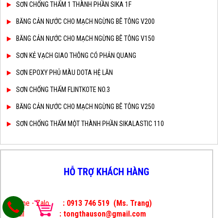
SƠN CHỐNG THẤM 1 THÀNH PHẦN SIKA 1F
BĂNG CẢN NƯỚC CHO MẠCH NGỪNG BÊ TÔNG V200
BĂNG CẢN NƯỚC CHO MẠCH NGỪNG BÊ TÔNG V150
SƠN KẺ VẠCH GIAO THÔNG CÓ PHẢN QUANG
SƠN EPOXY PHỦ MÀU DOTA HỆ LĂN
SƠN CHỐNG THẤM FLINTKOTE NO.3
BĂNG CẢN NƯỚC CHO MẠCH NGỪNG BÊ TÔNG V250
SƠN CHỐNG THẤM MỘT THÀNH PHẦN SIKALASTIC 110
HỖ TRỢ KHÁCH HÀNG
Hotline - Zalo
: 0913 746 519
(Ms. Trang)
Email
: tongthauson@gmail.com