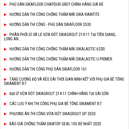
PHỦ SÀN SIKAFLOOR CHAPDUR GREY CHÍNH HÃNG GIÁ RẺ
HƯỚNG DẪN THI CÔNG CHỐNG THẤM MÁI SIKA RAINTITE
HƯỚNG DẪN THI CÔNG - PHỦ SÀN SIKAFLOOR 2530
PHÂN PHỐI SỈ VÀ LẺ VỮA RÓT SIKAGROUT 214-11 TẠI TIỀN GIANG,
LONG AN..
HƯỚNG DẪN THI CÔNG CHỐNG THẤM MÁI SIKALASTIC 632R
HƯỚNG DẪN THI CÔNG CHỐNG THẤM MÁI SIKALASTIC U PRIMER
HƯỚNG DẪN THI CÔNG PHỦ SÀN SIKAFLOOR 161
TĂNG CƯỜNG ĐỘ VÀ KÉO DÀI THỜI GIAN NINH KẾT VỚI PHỤ GIA BÊ TÔNG
SIKAMENT R7
ĐẠI LÝ VỮA RÓT SIKAGROUT 214-11 CHÍNH HÃNG TẠI SÀI GÒN
CÁC LƯU Ý KHI THI CÔNG PHỤ GIA BÊ TÔNG SIKAMENT R7
PHƯƠNG ÁN THI CÔNG VỮA RÓT SIKAGROUT GP 2020
BÁO GIÁ CHỐNG THẤM SIKATOP SEAL 105 RẺ NHẤT 2020