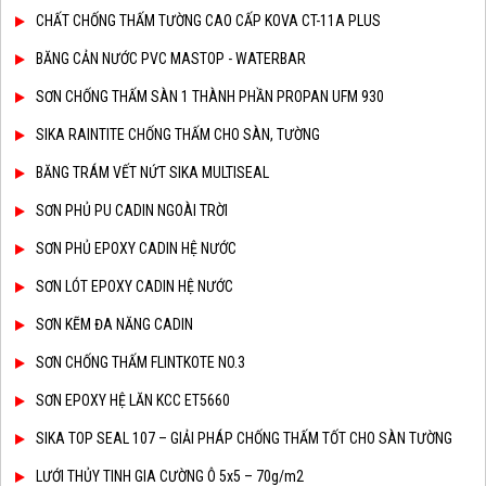
CHẤT CHỐNG THẤM TƯỜNG CAO CẤP KOVA CT-11A PLUS
BĂNG CẢN NƯỚC PVC MASTOP - WATERBAR
SƠN CHỐNG THẤM SÀN 1 THÀNH PHẦN PROPAN UFM 930
SIKA RAINTITE CHỐNG THẤM CHO SÀN, TƯỜNG
BĂNG TRÁM VẾT NỨT SIKA MULTISEAL
SƠN PHỦ PU CADIN NGOÀI TRỜI
SƠN PHỦ EPOXY CADIN HỆ NƯỚC
SƠN LÓT EPOXY CADIN HỆ NƯỚC
SƠN KẼM ĐA NĂNG CADIN
SƠN CHỐNG THẤM FLINTKOTE NO.3
SƠN EPOXY HỆ LĂN KCC ET5660
SIKA TOP SEAL 107 – GIẢI PHÁP CHỐNG THẤM TỐT CHO SÀN TƯỜNG
LƯỚI THỦY TINH GIA CƯỜNG Ô 5x5 – 70g/m2