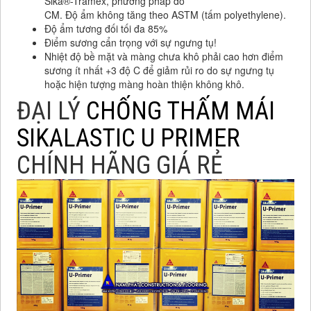
Sika®-Tramex, phương pháp đo
CM. Độ ẩm không tăng theo ASTM (tấm polyethylene).
Độ ẩm tương đối tối đa 85%
Điểm sương cẩn trọng với sự ngưng tụ!
Nhiệt độ bề mặt và màng chưa khô phải cao hơn điểm
sương ít nhất +3 độ C để giảm rủi ro do sự ngưng tụ
hoặc hiện tượng màng hoàn thiện không khô.
ĐẠI LÝ
CHỐNG THẤM MÁI
SIKALASTIC U PRIMER
CHÍNH HÃNG GIÁ RẺ