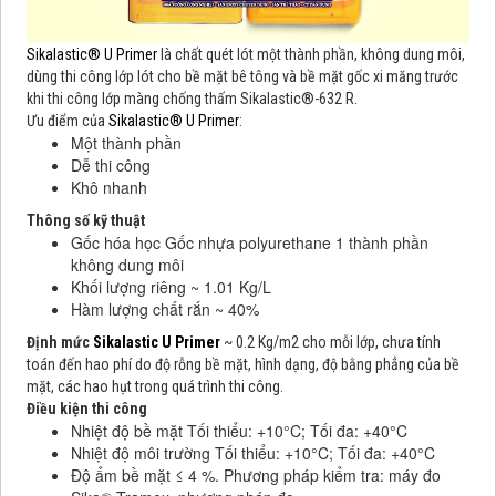
Sikalastic® U Primer
là chất quét lót một thành phần, không dung môi,
dùng thi công lớp lót cho bề mặt bê tông và bề mặt gốc xi măng trước
khi thi công lớp màng chống thấm Sikalastic®-632 R.
Ưu điểm của
Sikalastic® U Primer
:
Một thành phần
Dễ thi công
Khô nhanh
Thông số kỹ thuật
Gốc hóa học Gốc nhựa polyurethane 1 thành phần
không dung môi
Khối lượng riêng ~ 1.01 Kg/L
Hàm lượng chất rắn ~ 40%
Định mức
Sikalastic U Primer
~ 0.2 Kg/m2 cho mỗi lớp, chưa tính
toán đến hao phí do độ rỗng bề mặt, hình dạng, độ bằng phẳng của bề
mặt, các hao hụt trong quá trình thi công.
Điều kiện thi công
Nhiệt độ bề mặt Tối thiểu: +10°C; Tối đa: +40°C
Nhiệt độ môi trường Tối thiểu: +10°C; Tối đa: +40°C
Độ ẩm bề mặt ≤ 4 %. Phương pháp kiểm tra: máy đo