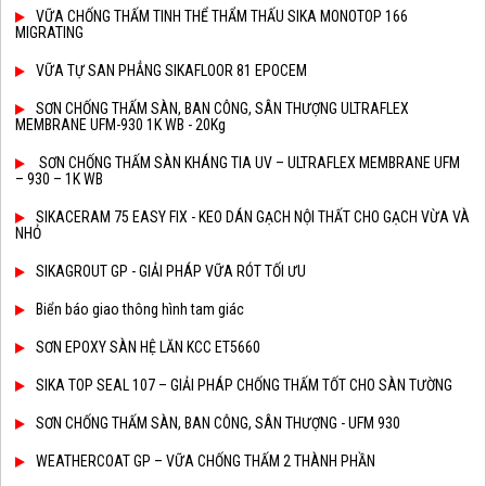
VỮA CHỐNG THẤM TINH THỂ THẨM THẤU SIKA MONOTOP 166
MIGRATING
VỮA TỰ SAN PHẲNG SIKAFLOOR 81 EPOCEM
SƠN CHỐNG THẤM SÀN, BAN CÔNG, SÂN THƯỢNG ULTRAFLEX
MEMBRANE UFM-930 1K WB - 20Kg
SƠN CHỐNG THẤM SÀN KHÁNG TIA UV – ULTRAFLEX MEMBRANE UFM
– 930 – 1K WB
SIKACERAM 75 EASY FIX - KEO DÁN GẠCH NỘI THẤT CHO GẠCH VỪA VÀ
NHỎ
SIKAGROUT GP - GIẢI PHÁP VỮA RÓT TỐI ƯU
Biển báo giao thông hình tam giác
SƠN EPOXY SÀN HỆ LĂN KCC ET5660
SIKA TOP SEAL 107 – GIẢI PHÁP CHỐNG THẤM TỐT CHO SÀN TƯỜNG
SƠN CHỐNG THẤM SÀN, BAN CÔNG, SÂN THƯỢNG - UFM 930
WEATHERCOAT GP – VỮA CHỐNG THẤM 2 THÀNH PHẦN