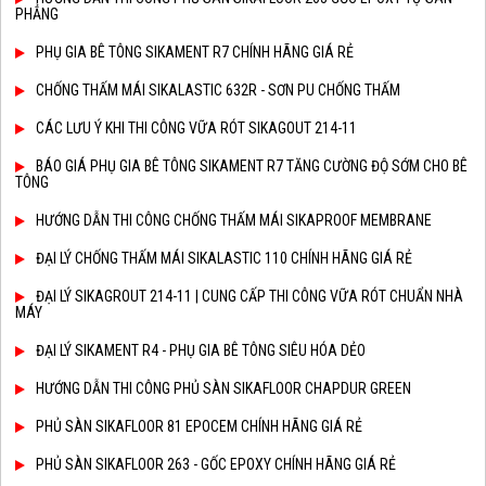
PHẲNG
PHỤ GIA BÊ TÔNG SIKAMENT R7 CHÍNH HÃNG GIÁ RẺ
CHỐNG THẤM MÁI SIKALASTIC 632R - SƠN PU CHỐNG THẤM
CÁC LƯU Ý KHI THI CÔNG VỮA RÓT SIKAGOUT 214-11
BÁO GIÁ PHỤ GIA BÊ TÔNG SIKAMENT R7 TĂNG CƯỜNG ĐỘ SỚM CHO BÊ
TÔNG
HƯỚNG DẪN THI CÔNG CHỐNG THẤM MÁI SIKAPROOF MEMBRANE
ĐẠI LÝ CHỐNG THẤM MÁI SIKALASTIC 110 CHÍNH HÃNG GIÁ RẺ
ĐẠI LÝ SIKAGROUT 214-11 | CUNG CẤP THI CÔNG VỮA RÓT CHUẨN NHÀ
MÁY
ĐẠI LÝ SIKAMENT R4 - PHỤ GIA BÊ TÔNG SIÊU HÓA DẺO
HƯỚNG DẪN THI CÔNG PHỦ SÀN SIKAFLOOR CHAPDUR GREEN
PHỦ SÀN SIKAFLOOR 81 EPOCEM CHÍNH HÃNG GIÁ RẺ
PHỦ SÀN SIKAFLOOR 263 - GỐC EPOXY CHÍNH HÃNG GIÁ RẺ