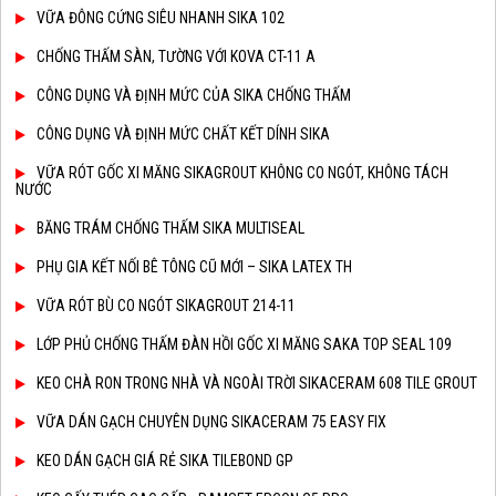
VỮA ĐÔNG CỨNG SIÊU NHANH SIKA 102
CHỐNG THẤM SÀN, TƯỜNG VỚI KOVA CT-11 A
CÔNG DỤNG VÀ ĐỊNH MỨC CỦA SIKA CHỐNG THẤM
CÔNG DỤNG VÀ ĐỊNH MỨC CHẤT KẾT DÍNH SIKA
VỮA RÓT GỐC XI MĂNG SIKAGROUT KHÔNG CO NGÓT, KHÔNG TÁCH
NƯỚC
BĂNG TRÁM CHỐNG THẤM SIKA MULTISEAL
PHỤ GIA KẾT NỐI BÊ TÔNG CŨ MỚI – SIKA LATEX TH
VỮA RÓT BÙ CO NGÓT SIKAGROUT 214-11
LỚP PHỦ CHỐNG THẤM ĐÀN HỒI GỐC XI MĂNG SAKA TOP SEAL 109
KEO CHÀ RON TRONG NHÀ VÀ NGOÀI TRỜI SIKACERAM 608 TILE GROUT
VỮA DÁN GẠCH CHUYÊN DỤNG SIKACERAM 75 EASY FIX
KEO DÁN GẠCH GIÁ RẺ SIKA TILEBOND GP