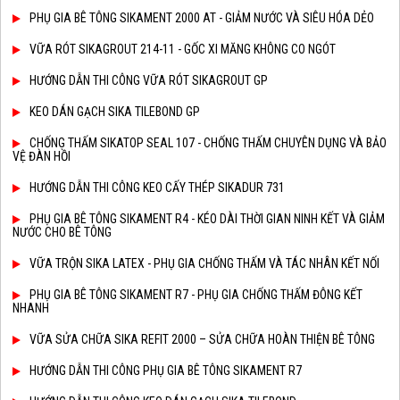
PHỤ GIA BÊ TÔNG SIKAMENT 2000 AT - GIẢM NƯỚC VÀ SIÊU HÓA DẺO
VỮA RÓT SIKAGROUT 214-11 - GỐC XI MĂNG KHÔNG CO NGÓT
HƯỚNG DẪN THI CÔNG VỮA RÓT SIKAGROUT GP
KEO DÁN GẠCH SIKA TILEBOND GP
CHỐNG THẤM SIKATOP SEAL 107 - CHỐNG THẤM CHUYÊN DỤNG VÀ BẢO
VỆ ĐÀN HỒI
HƯỚNG DẪN THI CÔNG KEO CẤY THÉP SIKADUR 731
PHỤ GIA BÊ TÔNG SIKAMENT R4 - KÉO DÀI THỜI GIAN NINH KẾT VÀ GIẢM
NƯỚC CHO BÊ TÔNG
VỮA TRỘN SIKA LATEX - PHỤ GIA CHỐNG THẤM VÀ TÁC NHÂN KẾT NỐI
PHỤ GIA BÊ TÔNG SIKAMENT R7 - PHỤ GIA CHỐNG THẤM ĐÔNG KẾT
NHANH
VỮA SỬA CHỮA SIKA REFIT 2000 – SỬA CHỮA HOÀN THIỆN BÊ TÔNG
HƯỚNG DẪN THI CÔNG PHỤ GIA BÊ TÔNG SIKAMENT R7