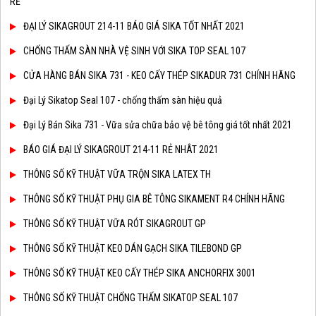
RẺ
ĐẠI LÝ SIKAGROUT 214-11 BÁO GIÁ SIKA TỐT NHẤT 2021
CHỐNG THẤM SÀN NHÀ VỆ SINH VỚI SIKA TOP SEAL 107
CỬA HÀNG BÁN SIKA 731 - KEO CẤY THÉP SIKADUR 731 CHÍNH HÃNG
Đại Lý Sikatop Seal 107 - chống thấm sàn hiệu quả
Đại Lý Bán Sika 731 - Vữa sửa chữa bảo vệ bê tông giá tốt nhất 2021
BÁO GIÁ ĐẠI LÝ SIKAGROUT 214-11 RẺ NHÂT 2021
THÔNG SỐ KỸ THUẬT VỮA TRỘN SIKA LATEX TH
THÔNG SỐ KỸ THUẬT PHỤ GIA BÊ TÔNG SIKAMENT R4 CHÍNH HÃNG
THÔNG SỐ KỸ THUẬT VỮA RÓT SIKAGROUT GP
THÔNG SỐ KỸ THUẬT KEO DÁN GẠCH SIKA TILEBOND GP
THÔNG SỐ KỸ THUẬT KEO CẤY THÉP SIKA ANCHORFIX 3001
THÔNG SỐ KỸ THUẬT CHỐNG THẤM SIKATOP SEAL 107