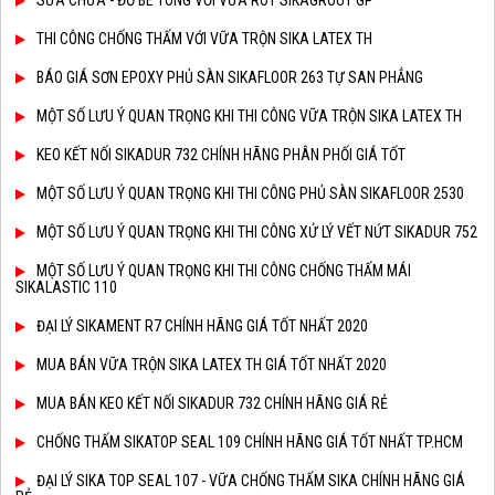
SỬA CHỮA - ĐỔ BÊ TÔNG VỚI VỮA RÓT SIKAGROUT GP
THI CÔNG CHỐNG THẤM VỚI VỮA TRỘN SIKA LATEX TH
BÁO GIÁ SƠN EPOXY PHỦ SÀN SIKAFLOOR 263 TỰ SAN PHẲNG
MỘT SỐ LƯU Ý QUAN TRỌNG KHI THI CÔNG VỮA TRỘN SIKA LATEX TH
KEO KẾT NỐI SIKADUR 732 CHÍNH HÃNG PHÂN PHỐI GIÁ TỐT
MỘT SỐ LƯU Ý QUAN TRỌNG KHI THI CÔNG PHỦ SÀN SIKAFLOOR 2530
MỘT SỐ LƯU Ý QUAN TRỌNG KHI THI CÔNG XỬ LÝ VẾT NỨT SIKADUR 752
MỘT SỐ LƯU Ý QUAN TRỌNG KHI THI CÔNG CHỐNG THẤM MÁI
SIKALASTIC 110
ĐẠI LÝ SIKAMENT R7 CHÍNH HÃNG GIÁ TỐT NHẤT 2020
MUA BÁN VỮA TRỘN SIKA LATEX TH GIÁ TỐT NHẤT 2020
MUA BÁN KEO KẾT NỐI SIKADUR 732 CHÍNH HÃNG GIÁ RẺ
CHỐNG THẤM SIKATOP SEAL 109 CHÍNH HÃNG GIÁ TỐT NHẤT TP.HCM
ĐẠI LÝ SIKA TOP SEAL 107 - VỮA CHỐNG THẤM SIKA CHÍNH HÃNG GIÁ