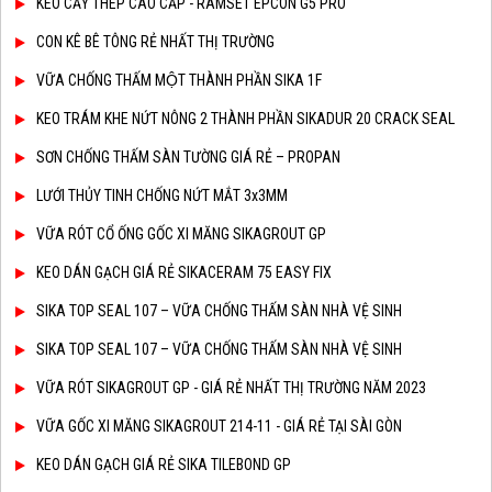
KEO CẤY THÉP CAO CẤP - RAMSET EPCON G5 PRO
CON KÊ BÊ TÔNG RẺ NHẤT THỊ TRƯỜNG
VỮA CHỐNG THẤM MỘT THÀNH PHẦN SIKA 1F
KEO TRÁM KHE NỨT NÔNG 2 THÀNH PHẦN SIKADUR 20 CRACK SEAL
SƠN CHỐNG THẤM SÀN TƯỜNG GIÁ RẺ – PROPAN
LƯỚI THỦY TINH CHỐNG NỨT MẮT 3x3MM
VỮA RÓT CỔ ỐNG GỐC XI MĂNG SIKAGROUT GP
KEO DÁN GẠCH GIÁ RẺ SIKACERAM 75 EASY FIX
SIKA TOP SEAL 107 – VỮA CHỐNG THẤM SÀN NHÀ VỆ SINH
SIKA TOP SEAL 107 – VỮA CHỐNG THẤM SÀN NHÀ VỆ SINH
VỮA RÓT SIKAGROUT GP - GIÁ RẺ NHẤT THỊ TRƯỜNG NĂM 2023
VỮA GỐC XI MĂNG SIKAGROUT 214-11 - GIÁ RẺ TẠI SÀI GÒN
KEO DÁN GẠCH GIÁ RẺ SIKA TILEBOND GP