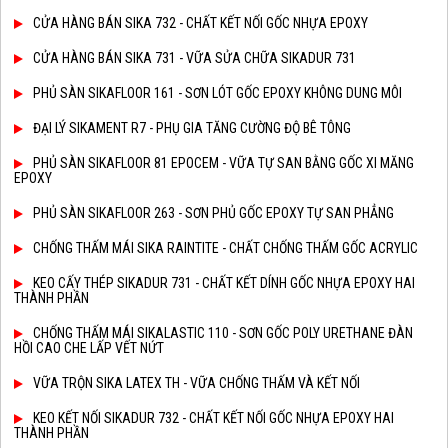
CỬA HÀNG BÁN SIKA 732 - CHẤT KẾT NỐI GỐC NHỰA EPOXY
CỬA HÀNG BÁN SIKA 731 - VỮA SỬA CHỮA SIKADUR 731
PHỦ SÀN SIKAFLOOR 161 - SƠN LÓT GỐC EPOXY KHÔNG DUNG MÔI
ĐẠI LÝ SIKAMENT R7 - PHỤ GIA TĂNG CƯỜNG ĐỘ BÊ TÔNG
PHỦ SÀN SIKAFLOOR 81 EPOCEM - VỮA TỰ SAN BẰNG GỐC XI MĂNG
EPOXY
PHỦ SÀN SIKAFLOOR 263 - SƠN PHỦ GỐC EPOXY TỰ SAN PHẲNG
CHỐNG THẤM MÁI SIKA RAINTITE - CHẤT CHỐNG THẤM GỐC ACRYLIC
KEO CẤY THÉP SIKADUR 731 - CHẤT KẾT DÍNH GỐC NHỰA EPOXY HAI
THÀNH PHẦN
CHỐNG THẤM MÁI SIKALASTIC 110 - SƠN GỐC POLY URETHANE ĐÀN
HỒI CAO CHE LẤP VẾT NỨT
VỮA TRỘN SIKA LATEX TH - VỮA CHỐNG THẤM VÀ KẾT NỐI
KEO KẾT NỐI SIKADUR 732 - CHẤT KẾT NỐI GỐC NHỰA EPOXY HAI
THÀNH PHẦN