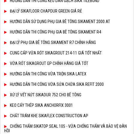
HƯỚNG DẪN THI CÔNG KEO DÁN GẠCH SIKA TILEBOND
ĐẠI LÝ SIKAFLOOR CHAPDUR GREEN GIÁ RẺ
HƯỚNG DẪN SỬ DỤNG PHỤ GIA BÊ TÔNG SIKAMENT 2000 AT
HƯỚNG DẪN THI CÔNG PHỤ GIA BÊ TÔNG SIKAMENT R4
ĐẠI LÝ PHỤ GIA BÊ TÔNG SIKAMENT R7 CHÍNH HÃNG
CUNG CẤP VỮA RÓT SIKAGROUT 214-11 GIÁ TỐT NHẤT
VỮA RÓT SIKAGROUT GP CHÍNH HÃNG GIÁ TỐT
HƯỚNG DẪN THI CÔNG VỮA TRỘN SIKA LATEX
HƯỚNG DẪN THI CÔNG VỮA SỬA CHỮA SIKA REFIT 2000
XỬ LÝ VẾT NỨT SIKADUR 752 CHO BÊ TÔNG
KEO CẤY THÉP SIKA ANCHORFIX 3001
CHẤT TRÁM KHE SIKAFLEX CONSTRUCTION AP
CHỐNG THẤM SIKATOP SEAL 105 - VỮA CHỐNG THẤM VÀ BẢO VỆ ĐÀN
HỒI