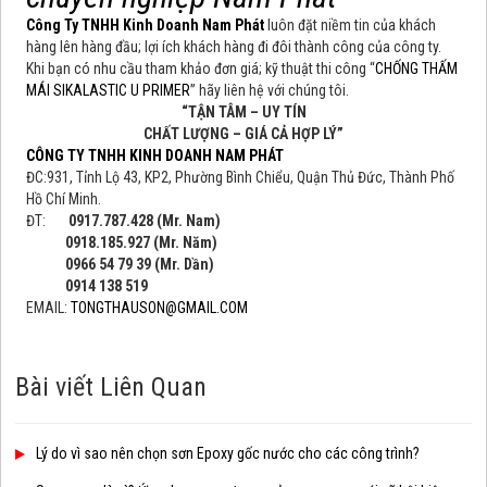
Công Ty TNHH Kinh Doanh Nam Phát
luôn đặt niềm tin của khách
hàng lên hàng đầu; lợi ích khách hàng đi đôi thành công của công ty.
Khi bạn có nhu cầu tham khảo đơn giá; kỹ thuật thi công “
CHỐNG THẤM
MÁI SIKALASTIC U PRIMER
” hãy liên hệ với chúng tôi.
“TẬN TÂM – UY TÍN
CHẤT LƯỢNG – GIÁ CẢ HỢP LÝ”
CÔNG TY TNHH KINH DOANH NAM PHÁT
ĐC:931, Tỉnh Lộ 43, KP2, Phường Bình Chiểu, Quận Thủ Đức, Thành Phố
Hồ Chí Minh.
ĐT:
0917.787.428 (Mr. Nam)
0918.185.927 (Mr. Năm)
0966 54 79 39 (Mr. Dần)
0914 138 519
EMAIL:
TONGTHAUSON@GMAIL.COM
Bài viết Liên Quan
Lý do vì sao nên chọn sơn Epoxy gốc nước cho các công trình?