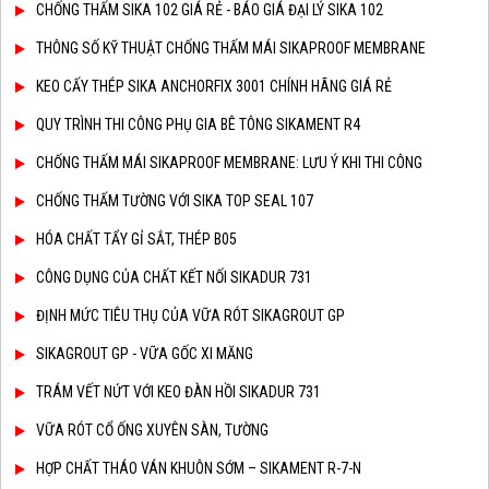
CHỐNG THẤM SIKA 102 GIÁ RẺ - BÁO GIÁ ĐẠI LÝ SIKA 102
THÔNG SỐ KỸ THUẬT CHỐNG THẤM MÁI SIKAPROOF MEMBRANE
KEO CẤY THÉP SIKA ANCHORFIX 3001 CHÍNH HÃNG GIÁ RẺ
QUY TRÌNH THI CÔNG PHỤ GIA BÊ TÔNG SIKAMENT R4
CHỐNG THẤM MÁI SIKAPROOF MEMBRANE: LƯU Ý KHI THI CÔNG
CHỐNG THẤM TƯỜNG VỚI SIKA TOP SEAL 107
HÓA CHẤT TẨY GỈ SẮT, THÉP B05
CÔNG DỤNG CỦA CHẤT KẾT NỐI SIKADUR 731
ĐỊNH MỨC TIÊU THỤ CỦA VỮA RÓT SIKAGROUT GP
SIKAGROUT GP - VỮA GỐC XI MĂNG
TRÁM VẾT NỨT VỚI KEO ĐÀN HỒI SIKADUR 731
VỮA RÓT CỔ ỐNG XUYÊN SÀN, TƯỜNG
HỢP CHẤT THÁO VÁN KHUÔN SỚM – SIKAMENT R-7-N