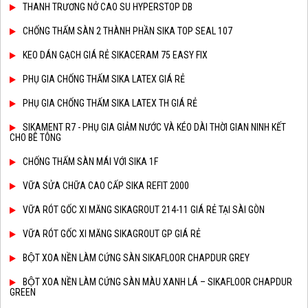
THANH TRƯƠNG NỞ CAO SU HYPERSTOP DB
CHỐNG THẤM SÀN 2 THÀNH PHẦN SIKA TOP SEAL 107
KEO DÁN GẠCH GIÁ RẺ SIKACERAM 75 EASY FIX
PHỤ GIA CHỐNG THẤM SIKA LATEX GIÁ RẺ
PHỤ GIA CHỐNG THẤM SIKA LATEX TH GIÁ RẺ
SIKAMENT R7 - PHỤ GIA GIẢM NƯỚC VÀ KÉO DÀI THỜI GIAN NINH KẾT
CHO BÊ TÔNG
CHỐNG THẤM SÀN MÁI VỚI SIKA 1F
VỮA SỬA CHỮA CAO CẤP SIKA REFIT 2000
VỮA RÓT GỐC XI MĂNG SIKAGROUT 214-11 GIÁ RẺ TẠI SÀI GÒN
VỮA RÓT GỐC XI MĂNG SIKAGROUT GP GIÁ RẺ
BỘT XOA NỀN LÀM CỨNG SÀN SIKAFLOOR CHAPDUR GREY
BỘT XOA NỀN LÀM CỨNG SÀN MÀU XANH LÁ – SIKAFLOOR CHAPDUR
GREEN