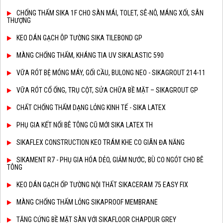
CHỐNG THẤM SIKA 1F CHO SÀN MÁI, TOLET, SÊ-NÔ, MÁNG XỐI, SÂN
THƯỢNG
KEO DÁN GẠCH ÔP TƯỜNG SIKA TILEBOND GP
MÀNG CHỐNG THẤM, KHÁNG TIA UV SIKALASTIC 590
VỮA RÓT BỆ MÓNG MÁY, GỐI CẦU, BULONG NEO - SIKAGROUT 214-11
VỮA RÓT CỔ ỐNG, TRỤ CỘT, SỬA CHỮA BỀ MẶT – SIKAGROUT GP
CHẤT CHỐNG THẤM DẠNG LỎNG KINH TẾ - SIKA LATEX
PHỤ GIA KẾT NỐI BÊ TÔNG CŨ MỚI SIKA LATEX TH
SIKAFLEX CONSTRUCTION KEO TRÁM KHE CO GIÃN ĐA NĂNG
SIKAMENT R7 - PHỤ GIA HÓA DẺO, GIẢM NƯỚC, BÙ CO NGÓT CHO BÊ
TÔNG
KEO DÁN GẠCH ỐP TƯỜNG NỘI THẤT SIKACERAM 75 EASY FIX
MÀNG CHỐNG THẤM LỎNG SIKAPROOF MEMBRANE
TĂNG CỨNG BỀ MẶT SÀN VỚI SIKAFLOOR CHAPDUR GREY