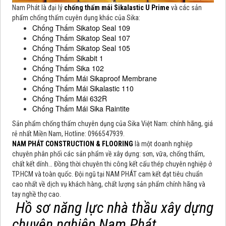
Nam Phát là đại lý
chống thấm mái Sikalastic U Prime
và các sản
phẩm chống thấm cuyên dụng khác của Sika:
Chống Thấm Sikatop Seal 109
Chống Thấm Sikatop Seal 107
Chống Thấm Sikatop Seal 105
Chống Thấm Sikabit 1
Chống Thấm Sika 102
Chống Thấm Mái Sikaproof Membrane
Chống Thấm Mái Sikalastic 110
Chống Thấm Mái 632R
Chống Thấm Mái Sika Raintite
Sản phẩm chống thấm chuyên dụng của Sika Việt Nam: chính hãng, giá
rẻ nhất Miền Nam, Hotline: 0966547939.
NAM PHÁT CONSTRUCTION & FLOORING
là một doanh nghiệp
chuyên phân phối các sản phẩm về xây dựng: sơn, vữa, chống thấm,
chất kết dính… Đồng thời chuyên thi công kết cấu thép chuyên nghiệp ở
TP.HCM và toàn quốc. Đội ngũ tại NAM PHÁT cam kết đạt tiêu chuẩn
cao nhất về dịch vụ khách hàng, chất lượng sản phẩm chính hãng và
tay nghề thợ cao.
Hồ sơ năng lực nhà thầu xây dựng
chuyên nghiệp Nam Phát