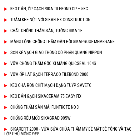
KEO DÁN, ỐP GẠCH SIKA TILEBOND GP – 5KG
TRÁM KHE NỨT VỚI SIKAFLEX CONSTRUCTION
CHẤT CHỐNG THẤM SÀN, TƯỜNG SIKA 1F
MÀNG LỎNG CHỐNG THẤM ĐÀN HỒI SIKAPROOF MEMBRANE
SƠN KẺ VẠCH GIAO THÔNG CÓ PHẢN QUANG NIPPON
VỮA CHỐNG THẤM GỐC XI MĂNG QUICSEAL 104S
VỮA ỐP LÁT GẠCH TERRACO TILEBOND 2000
KEO CHÀ RON CHÍT MẠCH DẠNG TUÝP SAVETO
KEO DÁN GẠCH SIKACERAM 75 EASY FIX
CHỐNG THẤM SÀN MÁI FLINTKOTE NO.3
CHỐNG RÊU MỐC SIKAGRAD 905W
SIKAREFIT 2000 - VỮA SỬA CHỮA THẨM MỸ BỀ MẶT BÊ TÔNG VÀ TẠO
LỚP PHỦ MỎNG ĐẸP