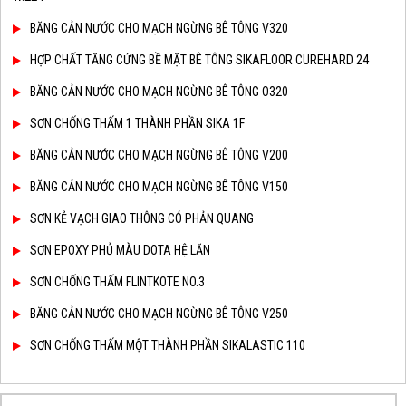
BĂNG CẢN NƯỚC CHO MẠCH NGỪNG BÊ TÔNG V320
HỢP CHẤT TĂNG CỨNG BỀ MẶT BÊ TÔNG SIKAFLOOR CUREHARD 24
BĂNG CẢN NƯỚC CHO MẠCH NGỪNG BÊ TÔNG O320
SƠN CHỐNG THẤM 1 THÀNH PHẦN SIKA 1F
BĂNG CẢN NƯỚC CHO MẠCH NGỪNG BÊ TÔNG V200
BĂNG CẢN NƯỚC CHO MẠCH NGỪNG BÊ TÔNG V150
SƠN KẺ VẠCH GIAO THÔNG CÓ PHẢN QUANG
SƠN EPOXY PHỦ MÀU DOTA HỆ LĂN
SƠN CHỐNG THẤM FLINTKOTE NO.3
BĂNG CẢN NƯỚC CHO MẠCH NGỪNG BÊ TÔNG V250
SƠN CHỐNG THẤM MỘT THÀNH PHẦN SIKALASTIC 110