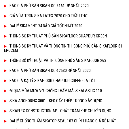
BÁO GIÁ PHỦ SÀN SIKAFLOOR 161 RẺ NHẤT 2020
GIÁ VỮA TRỘN SIKA LATEX 2020 CHO THẦU THỢ
ĐẠI LÝ SIKAMENT R4 BÁO GIÁ TỐT NHẤT 2020
THÔNG SỐ KỸ THUẬT PHỦ SÀN SIKAFLOOR CHAPDUR GREEN
THÔNG SỐ KỸ THUẬT VÀ THÔNG TIN THI CÔNG PHỦ SÀN SIKAFLOOR 81
EPOCEM
THÔNG SỐ KỸ THUẬT VÀ THI CÔNG PHỦ SÀN SIKAFLOOR 263
BÁO GIÁ PHỦ SÀN SIKAFLOOR 2530 RẺ NHẤT 2020
BÁO GIÁ ĐẠI LÝ SIKAFLOOR CHAPDUR GREEN GIÁ TỐT
ĐI QUA MÙA MƯA VỚI CHỐNG THẤM MÁI SIKALASTIC 110
SIKA ANCHORFIX 3001 - KEO CẤY THÉP TRONG XÂY DỰNG
SIKAFLEX CONSTRUCTION AP - CHẤT TRÁM KHE CHUYÊN DỤNG
ĐẠI LÝ CHỐNG THẤM SIKATOP SEAL 107 CHÍNH HÃNG GIÁ RẺ NHẤT