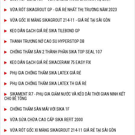
VỮA RÓT SIKAGROUT GP - GIÁ RẺ NHẤT THỊ TRƯỜNG NĂM 2023
VỮA GỐC XI MĂNG SIKAGROUT 214-11 - GIÁ RẺ TẠI SÀI GÒN
KEO DÁN GẠCH GIÁ RẺ SIKA TILEBOND GP
THANH TRƯƠNG NỞ CAO SU HYPERSTOP DB
CHỐNG THẤM SÀN 2 THÀNH PHẦN SIKA TOP SEAL 107
KEO DÁN GẠCH GIÁ RẺ SIKACERAM 75 EASY FIX
PHỤ GIA CHỐNG THẤM SIKA LATEX GIÁ RẺ
PHỤ GIA CHỐNG THẤM SIKA LATEX TH GIÁ RẺ
SIKAMENT R7 - PHỤ GIA GIẢM NƯỚC VÀ KÉO DÀI THỜI GIAN NINH KẾT
CHO BÊ TÔNG
CHỐNG THẤM SÀN MÁI VỚI SIKA 1F
VỮA SỬA CHỮA CAO CẤP SIKA REFIT 2000
VỮA RÓT GỐC XI MĂNG SIKAGROUT 214-11 GIÁ RẺ TẠI SÀI GÒN