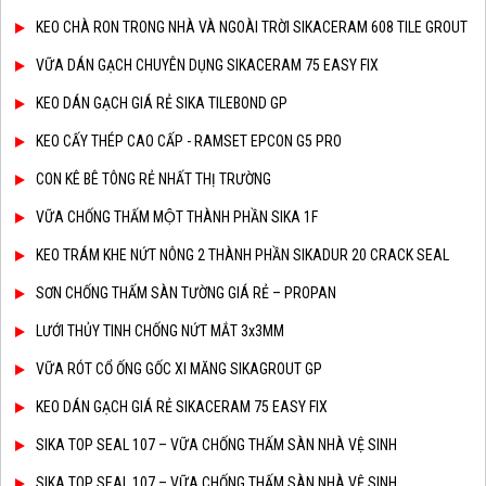
KEO CHÀ RON TRONG NHÀ VÀ NGOÀI TRỜI SIKACERAM 608 TILE GROUT
VỮA DÁN GẠCH CHUYÊN DỤNG SIKACERAM 75 EASY FIX
KEO DÁN GẠCH GIÁ RẺ SIKA TILEBOND GP
KEO CẤY THÉP CAO CẤP - RAMSET EPCON G5 PRO
CON KÊ BÊ TÔNG RẺ NHẤT THỊ TRƯỜNG
VỮA CHỐNG THẤM MỘT THÀNH PHẦN SIKA 1F
KEO TRÁM KHE NỨT NÔNG 2 THÀNH PHẦN SIKADUR 20 CRACK SEAL
SƠN CHỐNG THẤM SÀN TƯỜNG GIÁ RẺ – PROPAN
LƯỚI THỦY TINH CHỐNG NỨT MẮT 3x3MM
VỮA RÓT CỔ ỐNG GỐC XI MĂNG SIKAGROUT GP
KEO DÁN GẠCH GIÁ RẺ SIKACERAM 75 EASY FIX
SIKA TOP SEAL 107 – VỮA CHỐNG THẤM SÀN NHÀ VỆ SINH
SIKA TOP SEAL 107 – VỮA CHỐNG THẤM SÀN NHÀ VỆ SINH