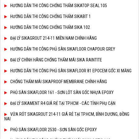
HƯỚNG DẪN THI CÔNG CHỐNG THẤM SIKATOP SEAL 105
HƯỚNG DẪN THI CÔNG CHỐNG THẤM SIKABIT 1
HƯỚNG DẪN THI CÔNG CHỐNG THẤM SIKA 102
ĐẠI LÝ SIKAGROUT 214-11 MIỀN NAM CHÍNH HÃNG
HƯỚNG DẪN THI CÔNG PHỦ SÀN SIKAFLOOR CHAPDUR GREY
ĐẠI LÝ CHÍNH HÃNG CHỐNG THẤM MÁI SIKA RAINTITE
HƯỚNG DẪN THI CÔNG PHỦ SÀN SIKAFLOOR 81 EPOCEM GỐC XI MĂNG
CHỐNG THẤM MÁI SIKAPROOF MEMBRANE CHÍNH HÃNG
PHỦ SÀN SIKAFLOOR 161 - SƠN LÓT SÀN GỐC NHỰA EPOXY
ĐẠI LÝ SIKAMENT R4 GIÁ RẺ TẠI TP.HCM - CÁC TỈNH PHỤ CẬN
VỮA RÓT SIKAGROUT 214-11 GIÁ RẺ TẠI TP.HCM, BÌNH DƯƠNG, ĐỒNG
NAI
PHỦ SÀN SIKAFLOOR 2530 - SƠN SÀN GỐC EPOXY