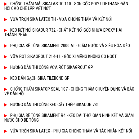
CHỐNG THẤM MÁI SIKALASTIC 110 - SƠN GỐC POLY URETHANE ĐÀN
HỒI CAO CHE LẤP VẾT NỨT
VỮA TRỘN SIKA LATEX TH - VỮA CHỐNG THẤM VÀ KẾT NỐI
KEO KẾT NỐI SIKADUR 732 - CHẤT KẾT NỐI GỐC NHỰA EPOXY HAI
THÀNH PHẦN
PHỤ GIA BÊ TÔNG SIKAMENT 2000 AT - GIẢM NƯỚC VÀ SIÊU HÓA DẺO
VỮA RÓT SIKAGROUT 214-11 - GỐC XI MĂNG KHÔNG CO NGÓT
HƯỚNG DẪN THI CÔNG VỮA RÓT SIKAGROUT GP
KEO DÁN GẠCH SIKA TILEBOND GP
CHỐNG THẤM SIKATOP SEAL 107 - CHỐNG THẤM CHUYÊN DỤNG VÀ BẢO
VỆ ĐÀN HỒI
HƯỚNG DẪN THI CÔNG KEO CẤY THÉP SIKADUR 731
PHỤ GIA BÊ TÔNG SIKAMENT R4 - KÉO DÀI THỜI GIAN NINH KẾT VÀ GIẢM
NƯỚC CHO BÊ TÔNG
VỮA TRỘN SIKA LATEX - PHỤ GIA CHỐNG THẤM VÀ TÁC NHÂN KẾT NỐI