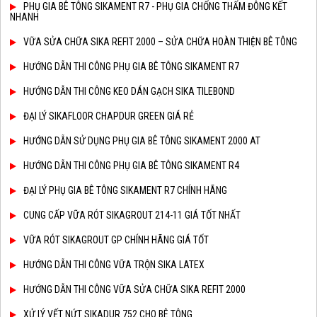
PHỤ GIA BÊ TÔNG SIKAMENT R7 - PHỤ GIA CHỐNG THẤM ĐÔNG KẾT
NHANH
VỮA SỬA CHỮA SIKA REFIT 2000 – SỬA CHỮA HOÀN THIỆN BÊ TÔNG
HƯỚNG DẪN THI CÔNG PHỤ GIA BÊ TÔNG SIKAMENT R7
HƯỚNG DẪN THI CÔNG KEO DÁN GẠCH SIKA TILEBOND
ĐẠI LÝ SIKAFLOOR CHAPDUR GREEN GIÁ RẺ
HƯỚNG DẪN SỬ DỤNG PHỤ GIA BÊ TÔNG SIKAMENT 2000 AT
HƯỚNG DẪN THI CÔNG PHỤ GIA BÊ TÔNG SIKAMENT R4
ĐẠI LÝ PHỤ GIA BÊ TÔNG SIKAMENT R7 CHÍNH HÃNG
CUNG CẤP VỮA RÓT SIKAGROUT 214-11 GIÁ TỐT NHẤT
VỮA RÓT SIKAGROUT GP CHÍNH HÃNG GIÁ TỐT
HƯỚNG DẪN THI CÔNG VỮA TRỘN SIKA LATEX
HƯỚNG DẪN THI CÔNG VỮA SỬA CHỮA SIKA REFIT 2000
XỬ LÝ VẾT NỨT SIKADUR 752 CHO BÊ TÔNG