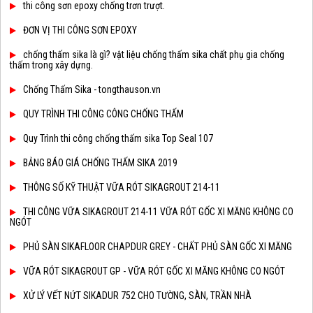
thi công sơn epoxy chống trơn trượt.
ĐƠN VỊ THI CÔNG SƠN EPOXY
chống thấm sika là gì? vật liệu chống thấm sika chất phụ gia chống
thấm trong xây dựng.
Chống Thấm Sika - tongthauson.vn
QUY TRÌNH THI CÔNG CÔNG CHỐNG THẤM
Quy Trình thi công chống thấm sika Top Seal 107
BẢNG BÁO GIÁ CHỐNG THẤM SIKA 2019
THÔNG SỐ KỸ THUẬT VỮA RÓT SIKAGROUT 214-11
THI CÔNG VỮA SIKAGROUT 214-11 VỮA RÓT GỐC XI MĂNG KHÔNG CO
NGÓT
PHỦ SÀN SIKAFLOOR CHAPDUR GREY - CHẤT PHỦ SÀN GỐC XI MĂNG
VỮA RÓT SIKAGROUT GP - VỮA RÓT GỐC XI MĂNG KHÔNG CO NGÓT
XỬ LÝ VẾT NỨT SIKADUR 752 CHO TƯỜNG, SÀN, TRẦN NHÀ