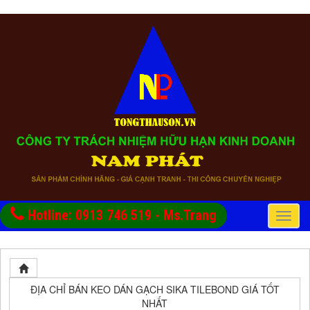
Hotline: 0913 746 519 - Ms.Trang
Toggle
naviga
ĐỊA CHỈ BÁN KEO DÁN GẠCH SIKA TILEBOND GIÁ TỐT
NHẤT