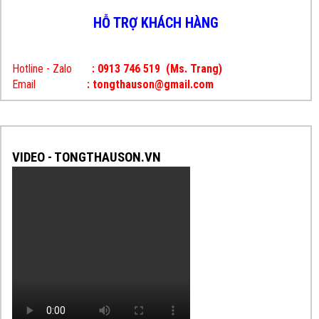
HỖ TRỢ KHÁCH HÀNG
Hotline - Zalo
: 0913 746 519
(Ms. Trang)
Email
: tongthauson@gmail.com
VIDEO - TONGTHAUSON.VN