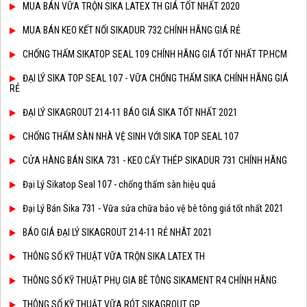
MUA BÁN VỮA TRỘN SIKA LATEX TH GIÁ TỐT NHẤT 2020
MUA BÁN KEO KẾT NỐI SIKADUR 732 CHÍNH HÃNG GIÁ RẺ
CHỐNG THẤM SIKATOP SEAL 109 CHÍNH HÃNG GIÁ TỐT NHẤT TP.HCM
ĐẠI LÝ SIKA TOP SEAL 107 - VỮA CHỐNG THẤM SIKA CHÍNH HÃNG GIÁ
RẺ
ĐẠI LÝ SIKAGROUT 214-11 BÁO GIÁ SIKA TỐT NHẤT 2021
CHỐNG THẤM SÀN NHÀ VỆ SINH VỚI SIKA TOP SEAL 107
CỬA HÀNG BÁN SIKA 731 - KEO CẤY THÉP SIKADUR 731 CHÍNH HÃNG
Đại Lý Sikatop Seal 107 - chống thấm sàn hiệu quả
Đại Lý Bán Sika 731 - Vữa sửa chữa bảo vệ bê tông giá tốt nhất 2021
BÁO GIÁ ĐẠI LÝ SIKAGROUT 214-11 RẺ NHÂT 2021
THÔNG SỐ KỸ THUẬT VỮA TRỘN SIKA LATEX TH
THÔNG SỐ KỸ THUẬT PHỤ GIA BÊ TÔNG SIKAMENT R4 CHÍNH HÃNG
THÔNG SỐ KỸ THUẬT VỮA RÓT SIKAGROUT GP