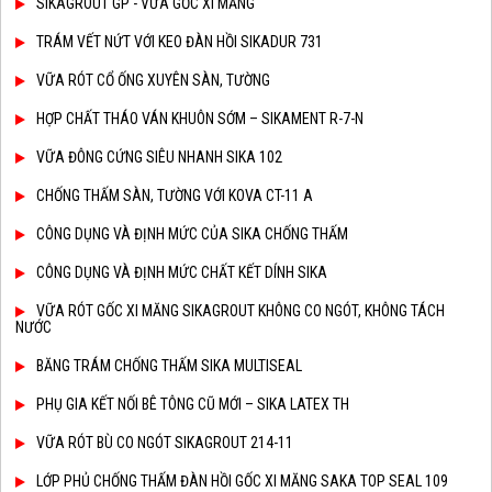
SIKAGROUT GP - VỮA GỐC XI MĂNG
TRÁM VẾT NỨT VỚI KEO ĐÀN HỒI SIKADUR 731
VỮA RÓT CỔ ỐNG XUYÊN SÀN, TƯỜNG
HỢP CHẤT THÁO VÁN KHUÔN SỚM – SIKAMENT R-7-N
VỮA ĐÔNG CỨNG SIÊU NHANH SIKA 102
CHỐNG THẤM SÀN, TƯỜNG VỚI KOVA CT-11 A
CÔNG DỤNG VÀ ĐỊNH MỨC CỦA SIKA CHỐNG THẤM
CÔNG DỤNG VÀ ĐỊNH MỨC CHẤT KẾT DÍNH SIKA
VỮA RÓT GỐC XI MĂNG SIKAGROUT KHÔNG CO NGÓT, KHÔNG TÁCH
NƯỚC
BĂNG TRÁM CHỐNG THẤM SIKA MULTISEAL
PHỤ GIA KẾT NỐI BÊ TÔNG CŨ MỚI – SIKA LATEX TH
VỮA RÓT BÙ CO NGÓT SIKAGROUT 214-11
LỚP PHỦ CHỐNG THẤM ĐÀN HỒI GỐC XI MĂNG SAKA TOP SEAL 109