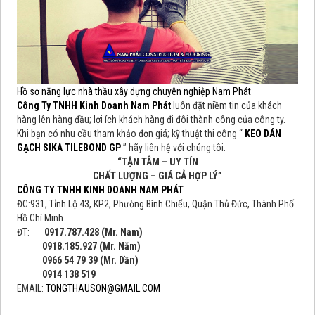
Hồ sơ năng lực nhà thầu xây dựng chuyên nghiệp Nam Phát
Công Ty TNHH Kinh Doanh Nam Phát
luôn đặt niềm tin của khách
hàng lên hàng đầu; lợi ích khách hàng đi đôi thành công của công ty.
Khi bạn có nhu cầu tham khảo đơn giá; kỹ thuật thi công “
KEO DÁN
GẠCH SIKA TILEBOND GP
” hãy liên hệ với chúng tôi.
“TẬN TÂM – UY TÍN
CHẤT LƯỢNG – GIÁ CẢ HỢP LÝ”
CÔNG TY TNHH KINH DOANH NAM PHÁT
ĐC:931, Tỉnh Lộ 43, KP2, Phường Bình Chiểu, Quận Thủ Đức, Thành Phố
Hồ Chí Minh.
ĐT:
0917.787.428 (Mr. Nam)
0918.185.927 (Mr. Năm)
0966 54 79 39 (Mr. Dần)
0914 138 519
EMAIL:
TONGTHAUSON@GMAIL.COM