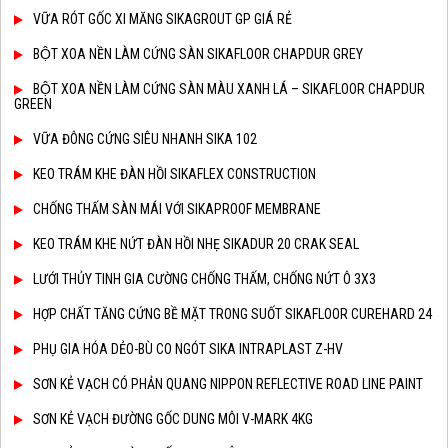
VỮA RÓT GỐC XI MĂNG SIKAGROUT GP GIÁ RẺ
BỘT XOA NỀN LÀM CỨNG SÀN SIKAFLOOR CHAPDUR GREY
BỘT XOA NỀN LÀM CỨNG SÀN MÀU XANH LÁ – SIKAFLOOR CHAPDUR
GREEN
VỮA ĐÔNG CỨNG SIÊU NHANH SIKA 102
KEO TRÁM KHE ĐÀN HỒI SIKAFLEX CONSTRUCTION
CHỐNG THẤM SÀN MÁI VỚI SIKAPROOF MEMBRANE
KEO TRÁM KHE NỨT ĐÀN HỒI NHẸ SIKADUR 20 CRAK SEAL
LƯỚI THỦY TINH GIA CƯỜNG CHỐNG THẤM, CHỐNG NỨT Ô 3X3
HỢP CHẤT TĂNG CỨNG BỀ MẶT TRONG SUỐT SIKAFLOOR CUREHARD 24
PHỤ GIA HÓA DẺO-BÙ CO NGÓT SIKA INTRAPLAST Z-HV
SƠN KẺ VẠCH CÓ PHẢN QUANG NIPPON REFLECTIVE ROAD LINE PAINT
SƠN KẺ VẠCH ĐƯỜNG GỐC DUNG MÔI V-MARK 4KG