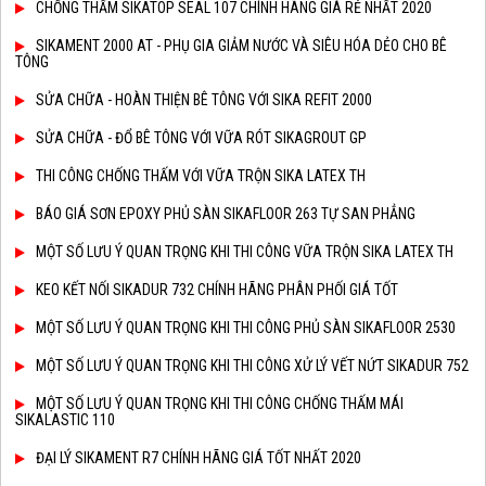
CHỐNG THẤM SIKATOP SEAL 107 CHÍNH HÃNG GIÁ RẺ NHẤT 2020
SIKAMENT 2000 AT - PHỤ GIA GIẢM NƯỚC VÀ SIÊU HÓA DẺO CHO BÊ
TÔNG
SỬA CHỮA - HOÀN THIỆN BÊ TÔNG VỚI SIKA REFIT 2000
SỬA CHỮA - ĐỔ BÊ TÔNG VỚI VỮA RÓT SIKAGROUT GP
THI CÔNG CHỐNG THẤM VỚI VỮA TRỘN SIKA LATEX TH
BÁO GIÁ SƠN EPOXY PHỦ SÀN SIKAFLOOR 263 TỰ SAN PHẲNG
MỘT SỐ LƯU Ý QUAN TRỌNG KHI THI CÔNG VỮA TRỘN SIKA LATEX TH
KEO KẾT NỐI SIKADUR 732 CHÍNH HÃNG PHÂN PHỐI GIÁ TỐT
MỘT SỐ LƯU Ý QUAN TRỌNG KHI THI CÔNG PHỦ SÀN SIKAFLOOR 2530
MỘT SỐ LƯU Ý QUAN TRỌNG KHI THI CÔNG XỬ LÝ VẾT NỨT SIKADUR 752
MỘT SỐ LƯU Ý QUAN TRỌNG KHI THI CÔNG CHỐNG THẤM MÁI
SIKALASTIC 110
ĐẠI LÝ SIKAMENT R7 CHÍNH HÃNG GIÁ TỐT NHẤT 2020