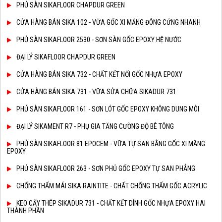
PHỦ SÀN SIKAFLOOR CHAPDUR GREEN
CỬA HÀNG BÁN SIKA 102 - VỮA GỐC XI MĂNG ĐÔNG CỨNG NHANH
PHỦ SÀN SIKAFLOOR 2530 - SƠN SÀN GỐC EPOXY HỆ NƯỚC
ĐẠI LÝ SIKAFLOOR CHAPDUR GREEN
CỬA HÀNG BÁN SIKA 732 - CHẤT KẾT NỐI GỐC NHỰA EPOXY
CỬA HÀNG BÁN SIKA 731 - VỮA SỬA CHỮA SIKADUR 731
PHỦ SÀN SIKAFLOOR 161 - SƠN LÓT GỐC EPOXY KHÔNG DUNG MÔI
ĐẠI LÝ SIKAMENT R7 - PHỤ GIA TĂNG CƯỜNG ĐỘ BÊ TÔNG
PHỦ SÀN SIKAFLOOR 81 EPOCEM - VỮA TỰ SAN BẰNG GỐC XI MĂNG
EPOXY
PHỦ SÀN SIKAFLOOR 263 - SƠN PHỦ GỐC EPOXY TỰ SAN PHẲNG
CHỐNG THẤM MÁI SIKA RAINTITE - CHẤT CHỐNG THẤM GỐC ACRYLIC
KEO CẤY THÉP SIKADUR 731 - CHẤT KẾT DÍNH GỐC NHỰA EPOXY HAI
THÀNH PHẦN