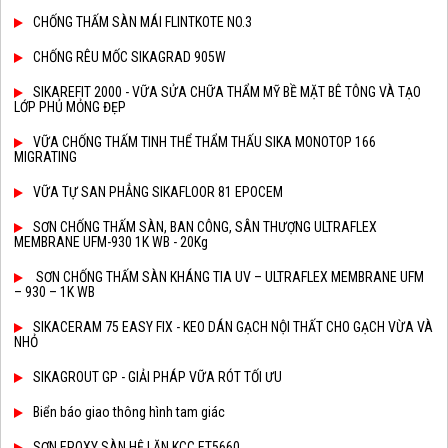
CHỐNG THẤM SÀN MÁI FLINTKOTE NO.3
CHỐNG RÊU MỐC SIKAGRAD 905W
SIKAREFIT 2000 - VỮA SỬA CHỮA THẨM MỸ BỀ MẶT BÊ TÔNG VÀ TẠO
LỚP PHỦ MỎNG ĐẸP
VỮA CHỐNG THẤM TINH THỂ THẨM THẤU SIKA MONOTOP 166
MIGRATING
VỮA TỰ SAN PHẲNG SIKAFLOOR 81 EPOCEM
SƠN CHỐNG THẤM SÀN, BAN CÔNG, SÂN THƯỢNG ULTRAFLEX
MEMBRANE UFM-930 1K WB - 20Kg
SƠN CHỐNG THẤM SÀN KHÁNG TIA UV – ULTRAFLEX MEMBRANE UFM
– 930 – 1K WB
SIKACERAM 75 EASY FIX - KEO DÁN GẠCH NỘI THẤT CHO GẠCH VỪA VÀ
NHỎ
SIKAGROUT GP - GIẢI PHÁP VỮA RÓT TỐI ƯU
Biển báo giao thông hình tam giác
SƠN EPOXY SÀN HỆ LĂN KCC ET5660