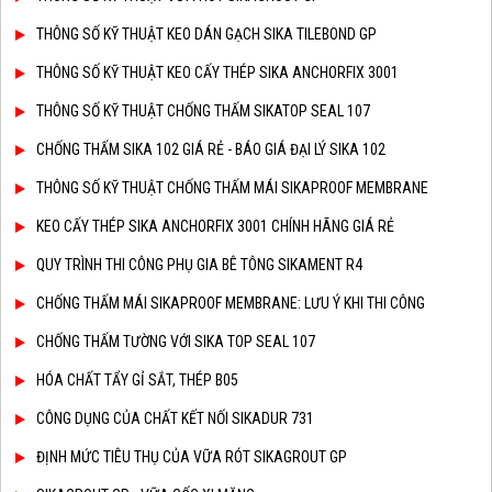
THÔNG SỐ KỸ THUẬT KEO DÁN GẠCH SIKA TILEBOND GP
THÔNG SỐ KỸ THUẬT KEO CẤY THÉP SIKA ANCHORFIX 3001
THÔNG SỐ KỸ THUẬT CHỐNG THẤM SIKATOP SEAL 107
CHỐNG THẤM SIKA 102 GIÁ RẺ - BÁO GIÁ ĐẠI LÝ SIKA 102
THÔNG SỐ KỸ THUẬT CHỐNG THẤM MÁI SIKAPROOF MEMBRANE
KEO CẤY THÉP SIKA ANCHORFIX 3001 CHÍNH HÃNG GIÁ RẺ
QUY TRÌNH THI CÔNG PHỤ GIA BÊ TÔNG SIKAMENT R4
CHỐNG THẤM MÁI SIKAPROOF MEMBRANE: LƯU Ý KHI THI CÔNG
CHỐNG THẤM TƯỜNG VỚI SIKA TOP SEAL 107
HÓA CHẤT TẨY GỈ SẮT, THÉP B05
CÔNG DỤNG CỦA CHẤT KẾT NỐI SIKADUR 731
ĐỊNH MỨC TIÊU THỤ CỦA VỮA RÓT SIKAGROUT GP