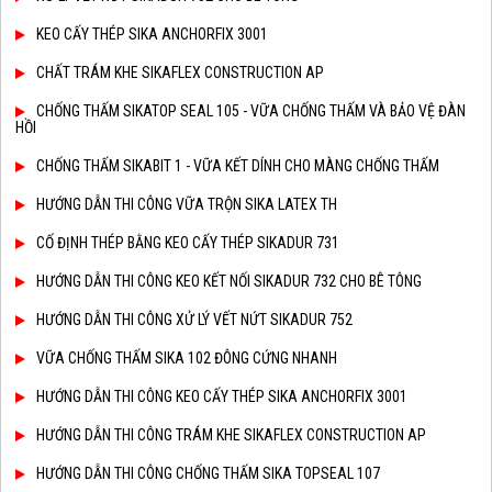
KEO CẤY THÉP SIKA ANCHORFIX 3001
CHẤT TRÁM KHE SIKAFLEX CONSTRUCTION AP
CHỐNG THẤM SIKATOP SEAL 105 - VỮA CHỐNG THẤM VÀ BẢO VỆ ĐÀN
HỒI
CHỐNG THẤM SIKABIT 1 - VỮA KẾT DÍNH CHO MÀNG CHỐNG THẤM
HƯỚNG DẪN THI CÔNG VỮA TRỘN SIKA LATEX TH
CỐ ĐỊNH THÉP BẰNG KEO CẤY THÉP SIKADUR 731
HƯỚNG DẪN THI CÔNG KEO KẾT NỐI SIKADUR 732 CHO BÊ TÔNG
HƯỚNG DẪN THI CÔNG XỬ LÝ VẾT NỨT SIKADUR 752
VỮA CHỐNG THẤM SIKA 102 ĐÔNG CỨNG NHANH
HƯỚNG DẪN THI CÔNG KEO CẤY THÉP SIKA ANCHORFIX 3001
HƯỚNG DẪN THI CÔNG TRÁM KHE SIKAFLEX CONSTRUCTION AP
HƯỚNG DẪN THI CÔNG CHỐNG THẤM SIKA TOPSEAL 107