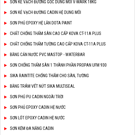
SƠN KẺ VẠCH ĐƯỜNG GỐC DUNG MÔI V-MARK 18KG
SƠN KẺ VẠCH ĐƯỜNG CADIN HỆ DUNG MÔI
SƠN PHỦ EPOXY HỆ LĂN DOTA PAINT
CHẤT CHỐNG THẤM SÀN CAO CẤP KOVA CT-11A PLUS
CHẤT CHỐNG THẤM TƯỜNG CAO CẤP KOVA CT-11A PLUS
BĂNG CẢN NƯỚC PVC MASTOP - WATERBAR
SƠN CHỐNG THẤM SÀN 1 THÀNH PHẦN PROPAN UFM 930
SIKA RAINTITE CHỐNG THẤM CHO SÀN, TƯỜNG
BĂNG TRÁM VẾT NỨT SIKA MULTISEAL
SƠN PHỦ PU CADIN NGOÀI TRỜI
SƠN PHỦ EPOXY CADIN HỆ NƯỚC
SƠN LÓT EPOXY CADIN HỆ NƯỚC
SƠN KẼM ĐA NĂNG CADIN