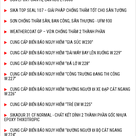
SIKA TOP SEAL 107 – GIẢI PHÁP CHỐNG THẤM TỐT CHO SÀN TƯỜNG
SƠN CHỐNG THẤM SÀN, BAN CÔNG, SÂN THƯỢNG - UFM 930
WEATHERCOAT GP – VỮA CHỐNG THẤM 2 THÀNH PHẦN
CUNG CẤP BIỂN BÁO NGUY HIỂM “GIA SÚC W230”
CUNG CẤP BIỂN BÁO NGUY HIỂM “DẢI MÁY BAY LÊN XUỐNG W.229”
CUNG CẤP BIỂN BÁO NGUY HIỂM “ĐÁ LỞ W.228”
CUNG CẤP BIỂN BÁO NGUY HIỂM “CÔNG TRƯỜNG ĐANG THI CÔNG
W.227”
CUNG CẤP BIỂN BÁO NGUY HIỂM “ĐƯỜNG NGƯỜI ĐI XE ĐẠP CẮT NGANG
W.226”
CUNG CẤP BIỂN BÁO NGUY HIỂM “TRẺ EM W.225”
SIKADUR 31 CF NORMAL - CHẤT KẾT DÍNH 2 THÀNH PHẦN GỐC NHỰA
EPOXY THIXOTROPIC
CUNG CẤP BIỂN BÁO NGUY HIỂM “ĐƯỜNG NGƯỜI ĐI BỘ CẮT NGANG
W.224”