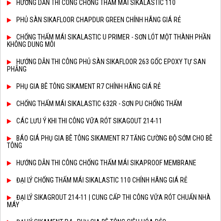
HƯỚNG DẪN THI CÔNG CHỐNG THẤM MÁI SIKALASTIC 110
PHỦ SÀN SIKAFLOOR CHAPDUR GREEN CHÍNH HÃNG GIÁ RẺ
CHỐNG THẤM MÁI SIKALASTIC U PRIMER - SƠN LÓT MỘT THÀNH PHẦN
KHÔNG DUNG MÔI
HƯỚNG DẪN THI CÔNG PHỦ SÀN SIKAFLOOR 263 GỐC EPOXY TỰ SAN
PHẲNG
PHỤ GIA BÊ TÔNG SIKAMENT R7 CHÍNH HÃNG GIÁ RẺ
CHỐNG THẤM MÁI SIKALASTIC 632R - SƠN PU CHỐNG THẤM
CÁC LƯU Ý KHI THI CÔNG VỮA RÓT SIKAGOUT 214-11
BÁO GIÁ PHỤ GIA BÊ TÔNG SIKAMENT R7 TĂNG CƯỜNG ĐỘ SỚM CHO BÊ
TÔNG
HƯỚNG DẪN THI CÔNG CHỐNG THẤM MÁI SIKAPROOF MEMBRANE
ĐẠI LÝ CHỐNG THẤM MÁI SIKALASTIC 110 CHÍNH HÃNG GIÁ RẺ
ĐẠI LÝ SIKAGROUT 214-11 | CUNG CẤP THI CÔNG VỮA RÓT CHUẨN NHÀ
MÁY