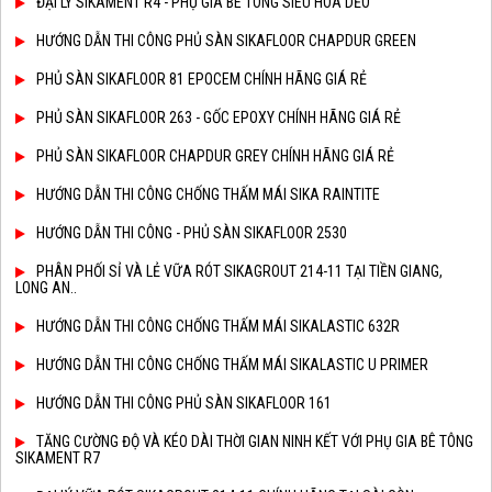
ĐẠI LÝ SIKAMENT R4 - PHỤ GIA BÊ TÔNG SIÊU HÓA DẺO
HƯỚNG DẪN THI CÔNG PHỦ SÀN SIKAFLOOR CHAPDUR GREEN
PHỦ SÀN SIKAFLOOR 81 EPOCEM CHÍNH HÃNG GIÁ RẺ
PHỦ SÀN SIKAFLOOR 263 - GỐC EPOXY CHÍNH HÃNG GIÁ RẺ
PHỦ SÀN SIKAFLOOR CHAPDUR GREY CHÍNH HÃNG GIÁ RẺ
HƯỚNG DẪN THI CÔNG CHỐNG THẤM MÁI SIKA RAINTITE
HƯỚNG DẪN THI CÔNG - PHỦ SÀN SIKAFLOOR 2530
PHÂN PHỐI SỈ VÀ LẺ VỮA RÓT SIKAGROUT 214-11 TẠI TIỀN GIANG,
LONG AN..
HƯỚNG DẪN THI CÔNG CHỐNG THẤM MÁI SIKALASTIC 632R
HƯỚNG DẪN THI CÔNG CHỐNG THẤM MÁI SIKALASTIC U PRIMER
HƯỚNG DẪN THI CÔNG PHỦ SÀN SIKAFLOOR 161
TĂNG CƯỜNG ĐỘ VÀ KÉO DÀI THỜI GIAN NINH KẾT VỚI PHỤ GIA BÊ TÔNG
SIKAMENT R7