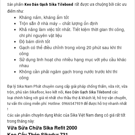
rất được ưa chuộng bởi các ưu
Sản phẩm
Keo Dán Gạch Sika Tilebond
điểm như:
Kháng nấm, kháng ẩm tốt
Trộn sẵn ở nhà máy – chất lượng ổn định
Khả năng làm việc tốt nhất. Tiết kiệm thời gian thi công,
chi phí nguyên vật liệu
Độ bám dính tốt
Gạch có thể điều chỉnh trong vòng 20 phút sau khi thi
công
Sử dụng linh hoạt cho nhiều hạng mục với yêu cầu khác
nhau
Không cần phải ngâm gạch trong nước trước khi thi
công
Đại lý Sika Nam Phát chuyên cung cấp giải pháp chống thấm, vữa rót, vữa
trộn, phủ sàn Sikafloor, keo kết nối,
Keo Dán Gạch Sika Tilebond
các
loại chính hãng với giá rẻ nhất cho thầu thợ & khách lẻ, hỗ trợ vận chuyển,
tư vấn thi công miễn phí. Hotline: 0966547939 để được hỗ trợ nhanh nhất
!
chuyên dụng khác của Sika Việt Nam đang có giá rất tốt
Các sản phẩm
trong tháng này:
Vữa Sửa Chữa Sika Refit 2000
Keo Cấy Thép Sikadur 731