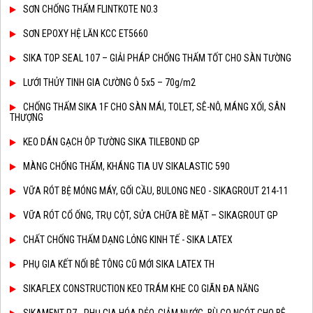
SƠN CHỐNG THẤM FLINTKOTE NO.3
SƠN EPOXY HỆ LĂN KCC ET5660
SIKA TOP SEAL 107 – GIẢI PHÁP CHỐNG THẤM TỐT CHO SÀN TƯỜNG
LƯỚI THỦY TINH GIA CƯỜNG Ô 5x5 – 70g/m2
CHỐNG THẤM SIKA 1F CHO SÀN MÁI, TOLET, SÊ-NÔ, MÁNG XỐI, SÂN
THƯỢNG
KEO DÁN GẠCH ÔP TƯỜNG SIKA TILEBOND GP
MÀNG CHỐNG THẤM, KHÁNG TIA UV SIKALASTIC 590
VỮA RÓT BỆ MÓNG MÁY, GỐI CẦU, BULONG NEO - SIKAGROUT 214-11
VỮA RÓT CỔ ỐNG, TRỤ CỘT, SỬA CHỮA BỀ MẶT – SIKAGROUT GP
CHẤT CHỐNG THẤM DẠNG LỎNG KINH TẾ - SIKA LATEX
PHỤ GIA KẾT NỐI BÊ TÔNG CŨ MỚI SIKA LATEX TH
SIKAFLEX CONSTRUCTION KEO TRÁM KHE CO GIÃN ĐA NĂNG