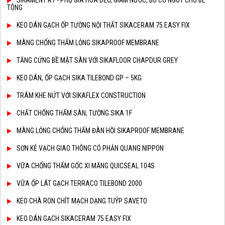
SIKAMENT R7 - PHỤ GIA HÓA DẺO, GIẢM NƯỚC, BÙ CO NGÓT CHO BÊ
TÔNG
KEO DÁN GẠCH ỐP TƯỜNG NỘI THẤT SIKACERAM 75 EASY FIX
MÀNG CHỐNG THẤM LỎNG SIKAPROOF MEMBRANE
TĂNG CỨNG BỀ MẶT SÀN VỚI SIKAFLOOR CHAPDUR GREY
KEO DÁN, ỐP GẠCH SIKA TILEBOND GP – 5KG
TRÁM KHE NỨT VỚI SIKAFLEX CONSTRUCTION
CHẤT CHỐNG THẤM SÀN, TƯỜNG SIKA 1F
MÀNG LỎNG CHỐNG THẤM ĐÀN HỒI SIKAPROOF MEMBRANE
SƠN KẺ VẠCH GIAO THÔNG CÓ PHẢN QUANG NIPPON
VỮA CHỐNG THẤM GỐC XI MĂNG QUICSEAL 104S
VỮA ỐP LÁT GẠCH TERRACO TILEBOND 2000
KEO CHÀ RON CHÍT MẠCH DẠNG TUÝP SAVETO
KEO DÁN GẠCH SIKACERAM 75 EASY FIX