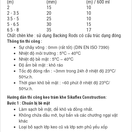
(m)
(mm)
(m) / 600 ml
2
15
10
2 - 3.5
20
10
3.5 - 5
25
10
5 - 6.5
30
15
6.5 - 8
35
17
Chất chèn khe : sử dụng Backing Rods có cấu trúc dạng đóng.
Thông tin thi công :
Sự chảy võng : 0mm (rất tốt) (DIN EN ISO 7390)
o
o
Nhiệt độ môi trường : 5
C – 40
C
o
o
Nhiệt độ bề mặt : 5
C – 40
C
Độ ẩm bề mặt : khô ráo
o
Tốc độ đóng rắn : ~3mm trong 24h ở nhiệt độ 23
C/
50%r.h.
o
Thời gian khô bề mặt : ~60 phút ở nhiệt độ 23
C/
50%r.h.
Hướng dẫn thi công keo trám khe Sikaflex Construction:
Bước 1 : Chuẩn bị bề mặt
Làm sạch bề mặt, để khô và đồng nhất.
Không chứa dầu mỡ, bụi bẩn và các chướng ngại vật
khác
Loại bỏ sạch lớp keo cũ và lớp sơn phủ yếu xốp