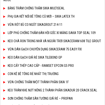
NƯỚC
BĂNG TRÁM CHỐNG THẤM SIKA MULTISEAL
PHỤ GIA KẾT NỐI BÊ TÔNG CŨ MỚI – SIKA LATEX TH
VỮA RÓT BÙ CO NGÓT SIKAGROUT 214-11
LỚP PHỦ CHỐNG THẤM ĐÀN HỒI GỐC XI MĂNG SAKA TOP SEAL 109
KEO CHÀ RON TRONG NHÀ VÀ NGOÀI TRỜI SIKACERAM 608 TILE GROUT
VỮA DÁN GẠCH CHUYÊN DỤNG SIKACERAM 75 EASY FIX
KEO DÁN GẠCH GIÁ RẺ SIKA TILEBOND GP
KEO CẤY THÉP CAO CẤP - RAMSET EPCON G5 PRO
CON KÊ BÊ TÔNG RẺ NHẤT THỊ TRƯỜNG
VỮA CHỐNG THẤM MỘT THÀNH PHẦN SIKA 1F
KEO TRÁM KHE NỨT NÔNG 2 THÀNH PHẦN SIKADUR 20 CRACK SEAL
SƠN CHỐNG THẤM SÀN TƯỜNG GIÁ RẺ – PROPAN