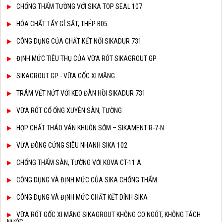
CHỐNG THẤM TƯỜNG VỚI SIKA TOP SEAL 107
HÓA CHẤT TẨY GỈ SẮT, THÉP B05
CÔNG DỤNG CỦA CHẤT KẾT NỐI SIKADUR 731
ĐỊNH MỨC TIÊU THỤ CỦA VỮA RÓT SIKAGROUT GP
SIKAGROUT GP - VỮA GỐC XI MĂNG
TRÁM VẾT NỨT VỚI KEO ĐÀN HỒI SIKADUR 731
VỮA RÓT CỔ ỐNG XUYÊN SÀN, TƯỜNG
HỢP CHẤT THÁO VÁN KHUÔN SỚM – SIKAMENT R-7-N
VỮA ĐÔNG CỨNG SIÊU NHANH SIKA 102
CHỐNG THẤM SÀN, TƯỜNG VỚI KOVA CT-11 A
CÔNG DỤNG VÀ ĐỊNH MỨC CỦA SIKA CHỐNG THẤM
CÔNG DỤNG VÀ ĐỊNH MỨC CHẤT KẾT DÍNH SIKA
VỮA RÓT GỐC XI MĂNG SIKAGROUT KHÔNG CO NGÓT, KHÔNG TÁCH