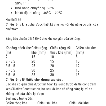
50% r.h.)
Khả năng chuyển vị : 25%
o
o
Nhiệt độ thi công : 40
C – 70
C
Khe thiết kế :
Chiều rộng khe
: phải được thiết kế phù hợp với khả năng co giãn của
chất trám.
Bảng tiêu chuẩn DIN 18540 cho khe co giãn của bê tông :
Khoảng cách khe
Chiều rộng
Chiều rộng tối
Chiều sâu khe
(m)
khe (mm)
thiểu khe (mm)
(mm)
2
15
10
8
2 - 3.5
20
15
10
3.5 - 5
25
20
12
5 - 6.5
30
25
15
6.5 - 8
35
30
15
Chiều rộng tối thiểu cho khung bao cửa :
Các khe co giãn phỉa được tính toán kỹ lưỡng trước khi thi công trám
keo Sikaflex Construction, bởi sau khi keo đã đông cứng lại thì sẽ
không thể sửa chữa lại được.
Định mức tương đối :
Chiều rộng khe
Chiều sâu khe
Chiều dài khe