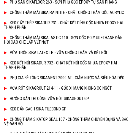
PHỦ SÀN SIKAFLOOR 263 - SƠN PHỦ GỐC EPOXY TỰ SAN PHẲNG
CHỐNG THẤM MÁI SIKA RAINTITE - CHẤT CHỐNG THẤM GỐC ACRYLIC
KEO CẤY THÉP SIKADUR 731 - CHẤT KẾT DÍNH GỐC NHỰA EPOXY HAI
THÀNH PHẦN
CHỐNG THẤM MÁI SIKALASTIC 110 - SƠN GỐC POLY URETHANE ĐÀN
HỒI CAO CHE LẤP VẾT NỨT
VỮA TRỘN SIKA LATEX TH - VỮA CHỐNG THẤM VÀ KẾT NỐI
KEO KẾT NỐI SIKADUR 732 - CHẤT KẾT NỐI GỐC NHỰA EPOXY HAI
THÀNH PHẦN
PHỤ GIA BÊ TÔNG SIKAMENT 2000 AT - GIẢM NƯỚC VÀ SIÊU HÓA DẺO
VỮA RÓT SIKAGROUT 214-11 - GỐC XI MĂNG KHÔNG CO NGÓT
HƯỚNG DẪN THI CÔNG VỮA RÓT SIKAGROUT GP
KEO DÁN GẠCH SIKA TILEBOND GP
CHỐNG THẤM SIKATOP SEAL 107 - CHỐNG THẤM CHUYÊN DỤNG VÀ BẢO
VỆ ĐÀN HỒI