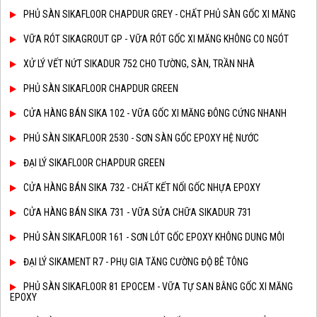
PHỦ SÀN SIKAFLOOR CHAPDUR GREY - CHẤT PHỦ SÀN GỐC XI MĂNG
VỮA RÓT SIKAGROUT GP - VỮA RÓT GỐC XI MĂNG KHÔNG CO NGÓT
XỬ LÝ VẾT NỨT SIKADUR 752 CHO TƯỜNG, SÀN, TRẦN NHÀ
PHỦ SÀN SIKAFLOOR CHAPDUR GREEN
CỬA HÀNG BÁN SIKA 102 - VỮA GỐC XI MĂNG ĐÔNG CỨNG NHANH
PHỦ SÀN SIKAFLOOR 2530 - SƠN SÀN GỐC EPOXY HỆ NƯỚC
ĐẠI LÝ SIKAFLOOR CHAPDUR GREEN
CỬA HÀNG BÁN SIKA 732 - CHẤT KẾT NỐI GỐC NHỰA EPOXY
CỬA HÀNG BÁN SIKA 731 - VỮA SỬA CHỮA SIKADUR 731
PHỦ SÀN SIKAFLOOR 161 - SƠN LÓT GỐC EPOXY KHÔNG DUNG MÔI
ĐẠI LÝ SIKAMENT R7 - PHỤ GIA TĂNG CƯỜNG ĐỘ BÊ TÔNG
PHỦ SÀN SIKAFLOOR 81 EPOCEM - VỮA TỰ SAN BẰNG GỐC XI MĂNG
EPOXY