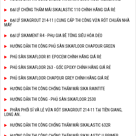
ĐẠI LÝ CHỐNG THẤM MÁI SIKALASTIC 110 CHÍNH HÃNG GIÁ RẺ
ĐẠI LÝ SIKAGROUT 214-11 | CUNG CẤP THI CÔNG VỮA RÓT CHUẨN NHÀ
MÁY
ĐẠI LÝ SIKAMENT R4 - PHỤ GIA BÊ TÔNG SIÊU HÓA DẺO
HƯỚNG DẪN THI CÔNG PHỦ SÀN SIKAFLOOR CHAPDUR GREEN
PHỦ SÀN SIKAFLOOR 81 EPOCEM CHÍNH HÃNG GIÁ RẺ
PHỦ SÀN SIKAFLOOR 263 - GỐC EPOXY CHÍNH HÃNG GIÁ RẺ
PHỦ SÀN SIKAFLOOR CHAPDUR GREY CHÍNH HÃNG GIÁ RẺ
HƯỚNG DẪN THI CÔNG CHỐNG THẤM MÁI SIKA RAINTITE
HƯỚNG DẪN THI CÔNG - PHỦ SÀN SIKAFLOOR 2530
PHÂN PHỐI SỈ VÀ LẺ VỮA RÓT SIKAGROUT 214-11 TẠI TIỀN GIANG,
LONG AN..
HƯỚNG DẪN THI CÔNG CHỐNG THẤM MÁI SIKALASTIC 632R
HƯỚNG DẪN THI CÔNG CHỐNG THẤM MÁI SIKALASTIC U PRIMER