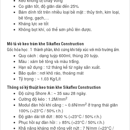
Keo không bị chảy võng
Co giãn tốt, độ giãn dài đến 25%
Bám dính tốt trên nhiều loại bề mặt : thủy tinh, kim loại,
bê tông, gạch,…
Kháng lực xe tốt
Không bọt khí, có thể sơn phủ lên được.
Mô tả về keo trám khe Sikaflex Construction
Gốc hóa học : 1 thành phần, khô cứng khi tiếp xúc với môi trường ẩm.
Quy cách : dạng tuýp 600ml, thùng 20 tuýp.
Màu : xám bê tông và màu trắng.
Hạn sử dụng : 12 tháng kể từ ngày sản xuất.
Bảo quản : nơi khô ráo, thoáng mát
Tỷ trọng : ~ 1.03 Kg/Lít
Thông số kỹ thuật keo trám khe Sikaflex Construction
Độ cứng Shore A : ~ 35 sau 28 ngày.
2
Cường độ kéo : 1.2M/mm
2
Modul đàn hồi khi căng : ~ 0.6N/mm
ở trạng thái giãn
100% (+23°C / 50% r.h.)
Độ giãn dài tới đứt : 800 % (+23°C / 50% r.h.)
Phục hồi sự đàn hồi : > 85% (+23°C / 50% r.h.)
Khả năng kháng mở rộng vết nứt : 7 N/mm (+23°C /