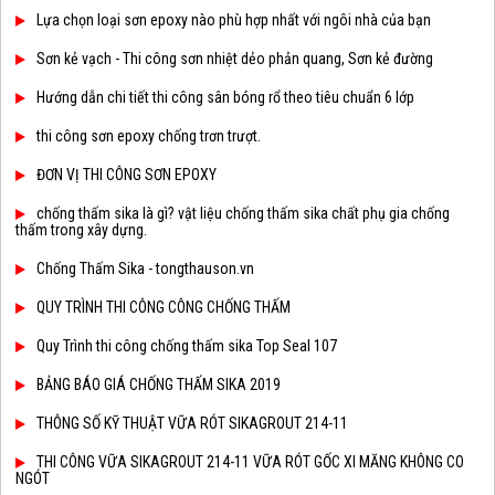
Lựa chọn loại sơn epoxy nào phù hợp nhất với ngôi nhà của bạn
Sơn kẻ vạch - Thi công sơn nhiệt dẻo phản quang, Sơn kẻ đường
Hướng dẫn chi tiết thi công sân bóng rổ theo tiêu chuẩn 6 lớp
thi công sơn epoxy chống trơn trượt.
ĐƠN VỊ THI CÔNG SƠN EPOXY
chống thấm sika là gì? vật liệu chống thấm sika chất phụ gia chống
thấm trong xây dựng.
Chống Thấm Sika - tongthauson.vn
QUY TRÌNH THI CÔNG CÔNG CHỐNG THẤM
Quy Trình thi công chống thấm sika Top Seal 107
BẢNG BÁO GIÁ CHỐNG THẤM SIKA 2019
THÔNG SỐ KỸ THUẬT VỮA RÓT SIKAGROUT 214-11
THI CÔNG VỮA SIKAGROUT 214-11 VỮA RÓT GỐC XI MĂNG KHÔNG CO
NGÓT