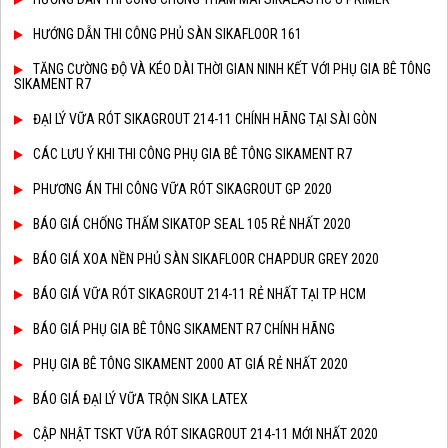
HƯỚNG DẪN THI CÔNG PHỦ SÀN SIKAFLOOR 161
TĂNG CƯỜNG ĐỘ VÀ KÉO DÀI THỜI GIAN NINH KẾT VỚI PHỤ GIA BÊ TÔNG
SIKAMENT R7
ĐẠI LÝ VỮA RÓT SIKAGROUT 214-11 CHÍNH HÃNG TẠI SÀI GÒN
CÁC LƯU Ý KHI THI CÔNG PHỤ GIA BÊ TÔNG SIKAMENT R7
PHƯƠNG ÁN THI CÔNG VỮA RÓT SIKAGROUT GP 2020
BÁO GIÁ CHỐNG THẤM SIKATOP SEAL 105 RẺ NHẤT 2020
BÁO GIÁ XOA NỀN PHỦ SÀN SIKAFLOOR CHAPDUR GREY 2020
BÁO GIÁ VỮA RÓT SIKAGROUT 214-11 RẺ NHẤT TẠI TP HCM
BÁO GIÁ PHỤ GIA BÊ TÔNG SIKAMENT R7 CHÍNH HÃNG
PHỤ GIA BÊ TÔNG SIKAMENT 2000 AT GIÁ RẺ NHẤT 2020
BÁO GIÁ ĐẠI LÝ VỮA TRỘN SIKA LATEX
CẬP NHẬT TSKT VỮA RÓT SIKAGROUT 214-11 MỚI NHẤT 2020