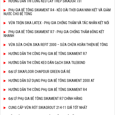
HƯỚNG DẪN THI CÔNG KEO CẤY THÉP SIKADUR 731
PHỤ GIA BÊ TÔNG SIKAMENT R4 - KÉO DÀI THỜI GIAN NINH KẾT VÀ GIẢM
NƯỚC CHO BÊ TÔNG
VỮA TRỘN SIKA LATEX - PHỤ GIA CHỐNG THẤM VÀ TÁC NHÂN KẾT NỐI
PHỤ GIA BÊ TÔNG SIKAMENT R7 - PHỤ GIA CHỐNG THẤM ĐÔNG KẾT
NHANH
VỮA SỬA CHỮA SIKA REFIT 2000 – SỬA CHỮA HOÀN THIỆN BÊ TÔNG
HƯỚNG DẪN THI CÔNG PHỤ GIA BÊ TÔNG SIKAMENT R7
HƯỚNG DẪN THI CÔNG KEO DÁN GẠCH SIKA TILEBOND
ĐẠI LÝ SIKAFLOOR CHAPDUR GREEN GIÁ RẺ
HƯỚNG DẪN SỬ DỤNG PHỤ GIA BÊ TÔNG SIKAMENT 2000 AT
HƯỚNG DẪN THI CÔNG PHỤ GIA BÊ TÔNG SIKAMENT R4
ĐẠI LÝ PHỤ GIA BÊ TÔNG SIKAMENT R7 CHÍNH HÃNG
CUNG CẤP VỮA RÓT SIKAGROUT 214-11 GIÁ TỐT NHẤT