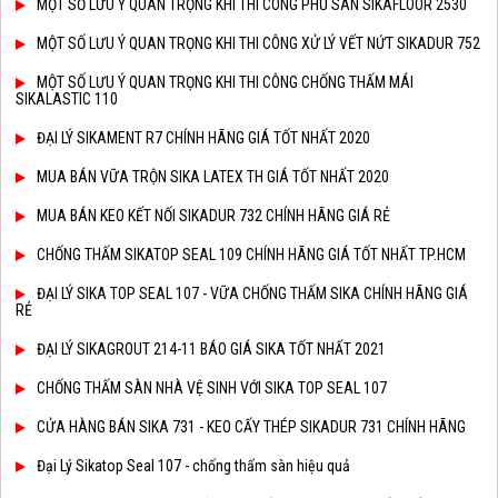
MỘT SỐ LƯU Ý QUAN TRỌNG KHI THI CÔNG PHỦ SÀN SIKAFLOOR 2530
MỘT SỐ LƯU Ý QUAN TRỌNG KHI THI CÔNG XỬ LÝ VẾT NỨT SIKADUR 752
MỘT SỐ LƯU Ý QUAN TRỌNG KHI THI CÔNG CHỐNG THẤM MÁI
SIKALASTIC 110
ĐẠI LÝ SIKAMENT R7 CHÍNH HÃNG GIÁ TỐT NHẤT 2020
MUA BÁN VỮA TRỘN SIKA LATEX TH GIÁ TỐT NHẤT 2020
MUA BÁN KEO KẾT NỐI SIKADUR 732 CHÍNH HÃNG GIÁ RẺ
CHỐNG THẤM SIKATOP SEAL 109 CHÍNH HÃNG GIÁ TỐT NHẤT TP.HCM
ĐẠI LÝ SIKA TOP SEAL 107 - VỮA CHỐNG THẤM SIKA CHÍNH HÃNG GIÁ
RẺ
ĐẠI LÝ SIKAGROUT 214-11 BÁO GIÁ SIKA TỐT NHẤT 2021
CHỐNG THẤM SÀN NHÀ VỆ SINH VỚI SIKA TOP SEAL 107
CỬA HÀNG BÁN SIKA 731 - KEO CẤY THÉP SIKADUR 731 CHÍNH HÃNG
Đại Lý Sikatop Seal 107 - chống thấm sàn hiệu quả