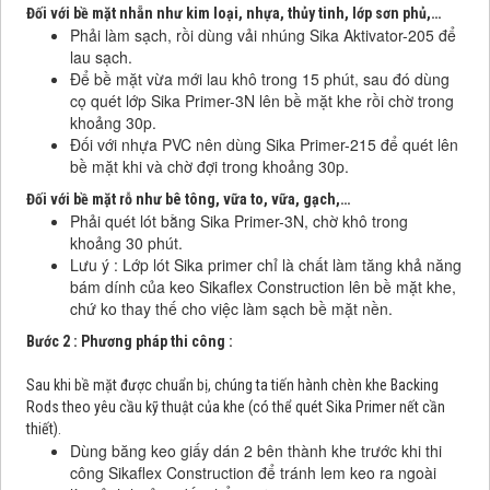
Đối với bề mặt nhẵn như kim loại, nhựa, thủy tinh, lớp sơn phủ,…
Phải làm sạch, rồi dùng vải nhúng Sika Aktivator-205 để
lau sạch.
Để bề mặt vừa mới lau khô trong 15 phút, sau đó dùng
cọ quét lớp Sika Primer-3N lên bề mặt khe rồi chờ trong
khoảng 30p.
Đối với nhựa PVC nên dùng Sika Primer-215 để quét lên
bề mặt khi và chờ đợi trong khoảng 30p.
Đối với bề mặt rỗ như bê tông, vữa to, vữa, gạch,…
Phải quét lót bằng Sika Primer-3N, chờ khô trong
khoảng 30 phút.
Lưu ý : Lớp lót Sika primer chỉ là chất làm tăng khả năng
bám dính của keo Sikaflex Construction lên bề mặt khe,
chứ ko thay thế cho việc làm sạch bề mặt nền.
Bước 2 : Phương pháp thi công :
Sau khi bề mặt được chuẩn bị, chúng ta tiến hành chèn khe Backing
Rods theo yêu cầu kỹ thuật của khe (có thể quét Sika Primer nết cần
thiết).
Dùng băng keo giấy dán 2 bên thành khe trước khi thi
công Sikaflex Construction để tránh lem keo ra ngoài