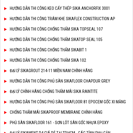
HƯỚNG DẪN THI CÔNG KEO CẤY THÉP SIKA ANCHORFIX 3001
HƯỚNG DẪN THI CÔNG TRÁM KHE SIKAFLEX CONSTRUCTION AP
HƯỚNG DẪN THI CÔNG CHỐNG THẤM SIKA TOPSEAL 107
HƯỚNG DẪN THI CÔNG CHỐNG THẤM SIKATOP SEAL 105
HƯỚNG DẪN THI CÔNG CHỐNG THẤM SIKABIT 1
HƯỚNG DẪN THI CÔNG CHỐNG THẤM SIKA 102
ĐẠI LÝ SIKAGROUT 214-11 MIỀN NAM CHÍNH HÃNG
HƯỚNG DẪN THI CÔNG PHỦ SÀN SIKAFLOOR CHAPDUR GREY
ĐẠI LÝ CHÍNH HÃNG CHỐNG THẤM MÁI SIKA RAINTITE
HƯỚNG DẪN THI CÔNG PHỦ SÀN SIKAFLOOR 81 EPOCEM GỐC XI MĂNG
CHỐNG THẤM MÁI SIKAPROOF MEMBRANE CHÍNH HÃNG
PHỦ SÀN SIKAFLOOR 161 - SƠN LÓT SÀN GỐC NHỰA EPOXY