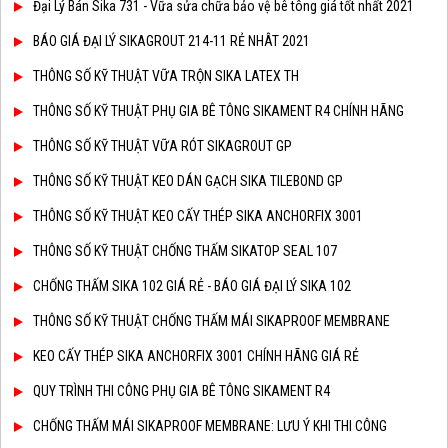
Đại Lý Bán Sika 731 - Vữa sửa chữa bảo vệ bê tông giá tốt nhất 2021
BÁO GIÁ ĐẠI LÝ SIKAGROUT 214-11 RẺ NHÂT 2021
THÔNG SỐ KỸ THUẬT VỮA TRỘN SIKA LATEX TH
THÔNG SỐ KỸ THUẬT PHỤ GIA BÊ TÔNG SIKAMENT R4 CHÍNH HÃNG
THÔNG SỐ KỸ THUẬT VỮA RÓT SIKAGROUT GP
THÔNG SỐ KỸ THUẬT KEO DÁN GẠCH SIKA TILEBOND GP
THÔNG SỐ KỸ THUẬT KEO CẤY THÉP SIKA ANCHORFIX 3001
THÔNG SỐ KỸ THUẬT CHỐNG THẤM SIKATOP SEAL 107
CHỐNG THẤM SIKA 102 GIÁ RẺ - BÁO GIÁ ĐẠI LÝ SIKA 102
THÔNG SỐ KỸ THUẬT CHỐNG THẤM MÁI SIKAPROOF MEMBRANE
KEO CẤY THÉP SIKA ANCHORFIX 3001 CHÍNH HÃNG GIÁ RẺ
QUY TRÌNH THI CÔNG PHỤ GIA BÊ TÔNG SIKAMENT R4
CHỐNG THẤM MÁI SIKAPROOF MEMBRANE: LƯU Ý KHI THI CÔNG