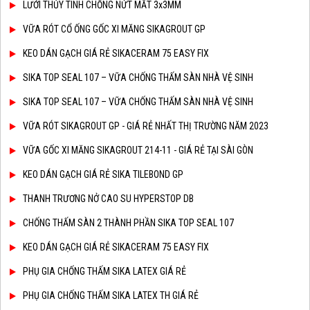
LƯỚI THỦY TINH CHỐNG NỨT MẮT 3x3MM
VỮA RÓT CỔ ỐNG GỐC XI MĂNG SIKAGROUT GP
KEO DÁN GẠCH GIÁ RẺ SIKACERAM 75 EASY FIX
SIKA TOP SEAL 107 – VỮA CHỐNG THẤM SÀN NHÀ VỆ SINH
SIKA TOP SEAL 107 – VỮA CHỐNG THẤM SÀN NHÀ VỆ SINH
VỮA RÓT SIKAGROUT GP - GIÁ RẺ NHẤT THỊ TRƯỜNG NĂM 2023
VỮA GỐC XI MĂNG SIKAGROUT 214-11 - GIÁ RẺ TẠI SÀI GÒN
KEO DÁN GẠCH GIÁ RẺ SIKA TILEBOND GP
THANH TRƯƠNG NỞ CAO SU HYPERSTOP DB
CHỐNG THẤM SÀN 2 THÀNH PHẦN SIKA TOP SEAL 107
KEO DÁN GẠCH GIÁ RẺ SIKACERAM 75 EASY FIX
PHỤ GIA CHỐNG THẤM SIKA LATEX GIÁ RẺ
PHỤ GIA CHỐNG THẤM SIKA LATEX TH GIÁ RẺ