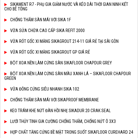
SIKAMENT R7 - PHỤ GIA GIẢM NƯỚC VÀ KÉO DÀI THỜI GIAN NINH KẾT
CHO BÊ TÔNG
CHỐNG THẤM SÀN MÁI VỚI SIKA 1F
VỮA SỬA CHỮA CAO CẤP SIKA REFIT 2000
VỮA RÓT GỐC XI MĂNG SIKAGROUT 214-11 GIÁ RẺ TẠI SÀI GÒN
VỮA RÓT GỐC XI MĂNG SIKAGROUT GP GIÁ RẺ
BỘT XOA NỀN LÀM CỨNG SÀN SIKAFLOOR CHAPDUR GREY
BỘT XOA NỀN LÀM CỨNG SÀN MÀU XANH LÁ – SIKAFLOOR CHAPDUR
GREEN
VỮA ĐÔNG CỨNG SIÊU NHANH SIKA 102
CHỐNG THẤM SÀN MÁI VỚI SIKAPROOF MEMBRANE
KEO TRÁM KHE NỨT ĐÀN HỒI NHẸ SIKADUR 20 CRAK SEAL
LƯỚI THỦY TINH GIA CƯỜNG CHỐNG THẤM, CHỐNG NỨT Ô 3X3
HỢP CHẤT TĂNG CỨNG BỀ MẶT TRONG SUỐT SIKAFLOOR CUREHARD 24