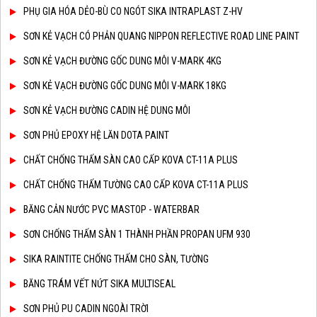
PHỤ GIA HÓA DẺO-BÙ CO NGÓT SIKA INTRAPLAST Z-HV
SƠN KẺ VẠCH CÓ PHẢN QUANG NIPPON REFLECTIVE ROAD LINE PAINT
SƠN KẺ VẠCH ĐƯỜNG GỐC DUNG MÔI V-MARK 4KG
SƠN KẺ VẠCH ĐƯỜNG GỐC DUNG MÔI V-MARK 18KG
SƠN KẺ VẠCH ĐƯỜNG CADIN HỆ DUNG MÔI
SƠN PHỦ EPOXY HỆ LĂN DOTA PAINT
CHẤT CHỐNG THẤM SÀN CAO CẤP KOVA CT-11A PLUS
CHẤT CHỐNG THẤM TƯỜNG CAO CẤP KOVA CT-11A PLUS
BĂNG CẢN NƯỚC PVC MASTOP - WATERBAR
SƠN CHỐNG THẤM SÀN 1 THÀNH PHẦN PROPAN UFM 930
SIKA RAINTITE CHỐNG THẤM CHO SÀN, TƯỜNG
BĂNG TRÁM VẾT NỨT SIKA MULTISEAL
SƠN PHỦ PU CADIN NGOÀI TRỜI