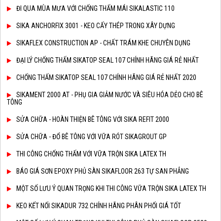
ĐI QUA MÙA MƯA VỚI CHỐNG THẤM MÁI SIKALASTIC 110
SIKA ANCHORFIX 3001 - KEO CẤY THÉP TRONG XÂY DỰNG
SIKAFLEX CONSTRUCTION AP - CHẤT TRÁM KHE CHUYÊN DỤNG
ĐẠI LÝ CHỐNG THẤM SIKATOP SEAL 107 CHÍNH HÃNG GIÁ RẺ NHẤT
CHỐNG THẤM SIKATOP SEAL 107 CHÍNH HÃNG GIÁ RẺ NHẤT 2020
SIKAMENT 2000 AT - PHỤ GIA GIẢM NƯỚC VÀ SIÊU HÓA DẺO CHO BÊ
TÔNG
SỬA CHỮA - HOÀN THIỆN BÊ TÔNG VỚI SIKA REFIT 2000
SỬA CHỮA - ĐỔ BÊ TÔNG VỚI VỮA RÓT SIKAGROUT GP
THI CÔNG CHỐNG THẤM VỚI VỮA TRỘN SIKA LATEX TH
BÁO GIÁ SƠN EPOXY PHỦ SÀN SIKAFLOOR 263 TỰ SAN PHẲNG
MỘT SỐ LƯU Ý QUAN TRỌNG KHI THI CÔNG VỮA TRỘN SIKA LATEX TH
KEO KẾT NỐI SIKADUR 732 CHÍNH HÃNG PHÂN PHỐI GIÁ TỐT