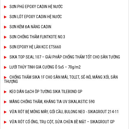
SƠN PHỦ EPOXY CADIN HỆ NƯỚC
SƠN LÓT EPOXY CADIN HỆ NƯỚC
SƠN KẼM ĐA NĂNG CADIN
SƠN CHỐNG THẤM FLINTKOTE NO.3
SƠN EPOXY HỆ LĂN KCC ET5660
SIKA TOP SEAL 107 – GIẢI PHÁP CHỐNG THẤM TỐT CHO SÀN TƯỜNG
LƯỚI THỦY TINH GIA CƯỜNG Ô 5x5 – 70g/m2
CHỐNG THẤM SIKA 1F CHO SÀN MÁI, TOLET, SÊ-NÔ, MÁNG XỐI, SÂN
THƯỢNG
KEO DÁN GẠCH ÔP TƯỜNG SIKA TILEBOND GP
MÀNG CHỐNG THẤM, KHÁNG TIA UV SIKALASTIC 590
VỮA RÓT BỆ MÓNG MÁY, GỐI CẦU, BULONG NEO - SIKAGROUT 214-11
VỮA RÓT CỔ ỐNG, TRỤ CỘT, SỬA CHỮA BỀ MẶT – SIKAGROUT GP