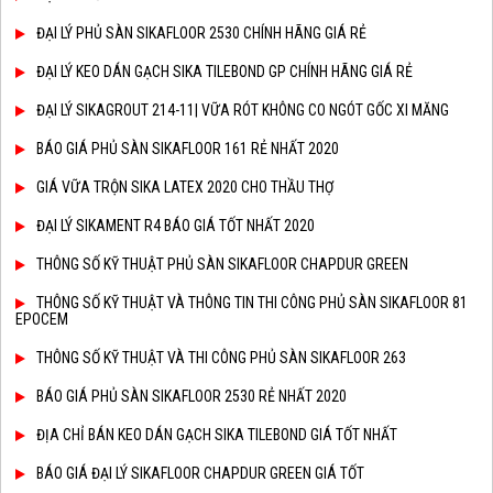
ĐẠI LÝ PHỦ SÀN SIKAFLOOR 2530 CHÍNH HÃNG GIÁ RẺ
ĐẠI LÝ KEO DÁN GẠCH SIKA TILEBOND GP CHÍNH HÃNG GIÁ RẺ
ĐẠI LÝ SIKAGROUT 214-11| VỮA RÓT KHÔNG CO NGÓT GỐC XI MĂNG
BÁO GIÁ PHỦ SÀN SIKAFLOOR 161 RẺ NHẤT 2020
GIÁ VỮA TRỘN SIKA LATEX 2020 CHO THẦU THỢ
ĐẠI LÝ SIKAMENT R4 BÁO GIÁ TỐT NHẤT 2020
THÔNG SỐ KỸ THUẬT PHỦ SÀN SIKAFLOOR CHAPDUR GREEN
THÔNG SỐ KỸ THUẬT VÀ THÔNG TIN THI CÔNG PHỦ SÀN SIKAFLOOR 81
EPOCEM
THÔNG SỐ KỸ THUẬT VÀ THI CÔNG PHỦ SÀN SIKAFLOOR 263
BÁO GIÁ PHỦ SÀN SIKAFLOOR 2530 RẺ NHẤT 2020
ĐỊA CHỈ BÁN KEO DÁN GẠCH SIKA TILEBOND GIÁ TỐT NHẤT
BÁO GIÁ ĐẠI LÝ SIKAFLOOR CHAPDUR GREEN GIÁ TỐT