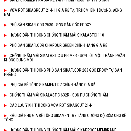
ĐẠI LÝ SIKAMENT R4 GIÁ RẺ TẠI TP.HCM - CÁC TỈNH PHỤ CẬN
VỮA RÓT SIKAGROUT 214-11 GIÁ RẺ TẠI TP.HCM, BÌNH DƯƠNG, ĐỒNG
NAI
PHỦ SÀN SIKAFLOOR 2530 - SƠN SÀN GỐC EPOXY
HƯỚNG DẪN THI CÔNG CHỐNG THẤM MÁI SIKALASTIC 110
PHỦ SÀN SIKAFLOOR CHAPDUR GREEN CHÍNH HÃNG GIÁ RẺ
CHỐNG THẤM MÁI SIKALASTIC U PRIMER - SƠN LÓT MỘT THÀNH PHẦN
KHÔNG DUNG MÔI
HƯỚNG DẪN THI CÔNG PHỦ SÀN SIKAFLOOR 263 GỐC EPOXY TỰ SAN
PHẲNG
PHỤ GIA BÊ TÔNG SIKAMENT R7 CHÍNH HÃNG GIÁ RẺ
CHỐNG THẤM MÁI SIKALASTIC 632R - SƠN PU CHỐNG THẤM
CÁC LƯU Ý KHI THI CÔNG VỮA RÓT SIKAGOUT 214-11
BÁO GIÁ PHỤ GIA BÊ TÔNG SIKAMENT R7 TĂNG CƯỜNG ĐỘ SỚM CHO BÊ
TÔNG
HƯỚNG DẪN THI CÔNG CHỐNG THẤM MÁI SIKAPROOF MEMBRANE