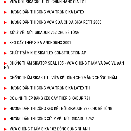
VỮA RÓT SIKAGROUT GP CHÍNH HÃNG GIÁ TỐT
HƯỚNG DẪN THI CÔNG VỮA TRỘN SIKA LATEX
HƯỚNG DẪN THI CÔNG VỮA SỬA CHỮA SIKA REFIT 2000
XỬ LÝ VẾT NỨT SIKADUR 752 CHO BÊ TÔNG
KEO CẤY THÉP SIKA ANCHORFIX 3001
CHẤT TRÁM KHE SIKAFLEX CONSTRUCTION AP
CHỐNG THẤM SIKATOP SEAL 105 - VỮA CHỐNG THẤM VÀ BẢO VỆ ĐÀN
HỒI
CHỐNG THẤM SIKABIT 1 - VỮA KẾT DÍNH CHO MÀNG CHỐNG THẤM
HƯỚNG DẪN THI CÔNG VỮA TRỘN SIKA LATEX TH
CỐ ĐỊNH THÉP BẰNG KEO CẤY THÉP SIKADUR 731
HƯỚNG DẪN THI CÔNG KEO KẾT NỐI SIKADUR 732 CHO BÊ TÔNG
HƯỚNG DẪN THI CÔNG XỬ LÝ VẾT NỨT SIKADUR 752
VỮA CHỐNG THẤM SIKA 102 ĐÔNG CỨNG NHANH