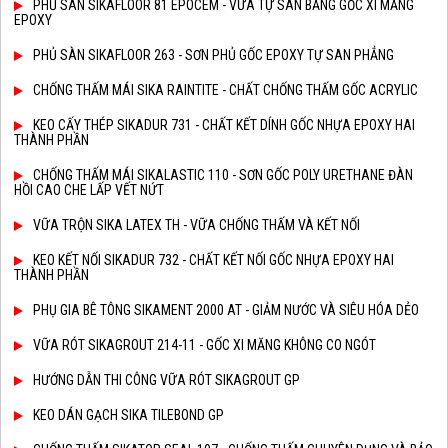
PHỦ SÀN SIKAFLOOR 81 EPOCEM - VỮA TỰ SAN BẰNG GỐC XI MĂNG
EPOXY
PHỦ SÀN SIKAFLOOR 263 - SƠN PHỦ GỐC EPOXY TỰ SAN PHẲNG
CHỐNG THẤM MÁI SIKA RAINTITE - CHẤT CHỐNG THẤM GỐC ACRYLIC
KEO CẤY THÉP SIKADUR 731 - CHẤT KẾT DÍNH GỐC NHỰA EPOXY HAI
THÀNH PHẦN
CHỐNG THẤM MÁI SIKALASTIC 110 - SƠN GỐC POLY URETHANE ĐÀN
HỒI CAO CHE LẤP VẾT NỨT
VỮA TRỘN SIKA LATEX TH - VỮA CHỐNG THẤM VÀ KẾT NỐI
KEO KẾT NỐI SIKADUR 732 - CHẤT KẾT NỐI GỐC NHỰA EPOXY HAI
THÀNH PHẦN
PHỤ GIA BÊ TÔNG SIKAMENT 2000 AT - GIẢM NƯỚC VÀ SIÊU HÓA DẺO
VỮA RÓT SIKAGROUT 214-11 - GỐC XI MĂNG KHÔNG CO NGÓT
HƯỚNG DẪN THI CÔNG VỮA RÓT SIKAGROUT GP
KEO DÁN GẠCH SIKA TILEBOND GP