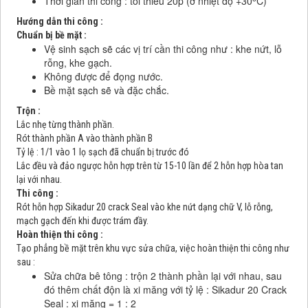
Thời gian thi công : tối thiểu 20p (ở nhiệt độ +30
C)
Hướng dẫn thi công :
Chuẩn bị bề mặt :
Vệ sinh sạch sẽ các vị trí cần thi công như : khe nứt, lỗ
rỗng, khe gạch.
Không được để đọng nước.
Bề mặt sạch sẽ và đặc chắc.
Trộn :
Lắc nhẹ từng thành phần.
Rót thành phần A vào thành phần B
Tỷ lệ : 1/1 vào 1 lọ sạch đã chuẩn bị trước đó
Lắc đều và đảo ngược hỗn hợp trên từ 15-10 lần để 2 hỗn hợp hòa tan
lại với nhau.
Thi công :
Rót hỗn hợp Sikadur 20 crack Seal vào khe nứt dạng chữ V, lỗ rỗng,
mạch gạch đến khi được trám đầy.
Hoàn thiện thi công :
Tạo phẳng bề mặt trên khu vực sửa chữa, việc hoàn thiện thi công như
sau :
Sửa chữa bê tông : trộn 2 thành phần lại với nhau, sau
đó thêm chất độn là xi măng với tỷ lệ : Sikadur 20 Crack
Seal : xi măng = 1 : 2