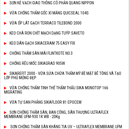
SƠN KẺ VẠCH GIAO THÔNG CÓ PHẢN QUANG NIPPON
VỮA CHỐNG THẤM GỐC XI MĂNG QUICSEAL 104S
VỮA ỐP LÁT GẠCH TERRACO TILEBOND 2000
KEO CHÀ RON CHÍT MẠCH DẠNG TUÝP SAVETO
KEO DÁN GẠCH SIKACERAM 75 EASY FIX
CHỐNG THẤM SÀN MÁI FLINTKOTE NO.3
CHỐNG RÊU MỐC SIKAGRAD 905W
SIKAREFIT 2000 - VỮA SỬA CHỮA THẨM MỸ BỀ MẶT BÊ TÔNG VÀ TẠO
LỚP PHỦ MỎNG ĐẸP
VỮA CHỐNG THẤM TINH THỂ THẨM THẤU SIKA MONOTOP 166
MIGRATING
VỮA TỰ SAN PHẲNG SIKAFLOOR 81 EPOCEM
SƠN CHỐNG THẤM SÀN, BAN CÔNG, SÂN THƯỢNG ULTRAFLEX
MEMBRANE UFM-930 1K WB - 20Kg
SƠN CHỐNG THẤM SÀN KHÁNG TIA UV – ULTRAFLEX MEMBRANE UFM