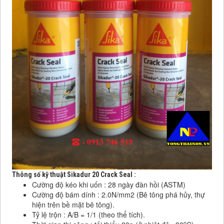
Thông số kỹ thuật Sikadur 20 Crack Seal :
Cường độ kéo khi uốn : 28 ngày đàn hồi (ASTM)
Cường độ bám dính : 2.0N/mm2 (Bê tông phá hủy, thự
hiện trên bề mặt bê tông).
Tỷ lệ trộn : A/B = 1/1 (theo thể tích).
o