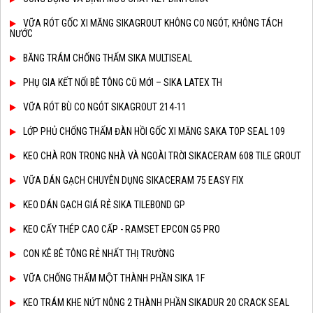
VỮA RÓT GỐC XI MĂNG SIKAGROUT KHÔNG CO NGÓT, KHÔNG TÁCH
NƯỚC
BĂNG TRÁM CHỐNG THẤM SIKA MULTISEAL
PHỤ GIA KẾT NỐI BÊ TÔNG CŨ MỚI – SIKA LATEX TH
VỮA RÓT BÙ CO NGÓT SIKAGROUT 214-11
LỚP PHỦ CHỐNG THẤM ĐÀN HỒI GỐC XI MĂNG SAKA TOP SEAL 109
KEO CHÀ RON TRONG NHÀ VÀ NGOÀI TRỜI SIKACERAM 608 TILE GROUT
VỮA DÁN GẠCH CHUYÊN DỤNG SIKACERAM 75 EASY FIX
KEO DÁN GẠCH GIÁ RẺ SIKA TILEBOND GP
KEO CẤY THÉP CAO CẤP - RAMSET EPCON G5 PRO
CON KÊ BÊ TÔNG RẺ NHẤT THỊ TRƯỜNG
VỮA CHỐNG THẤM MỘT THÀNH PHẦN SIKA 1F
KEO TRÁM KHE NỨT NÔNG 2 THÀNH PHẦN SIKADUR 20 CRACK SEAL