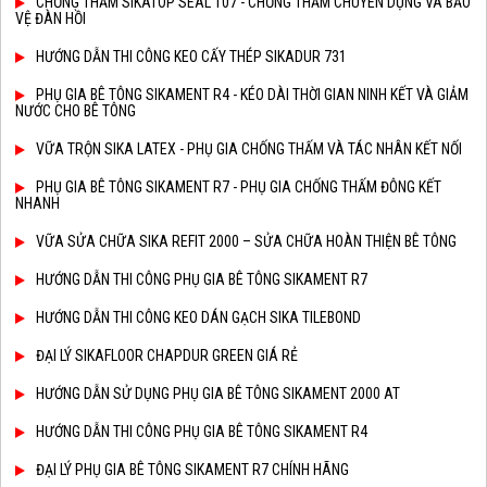
CHỐNG THẤM SIKATOP SEAL 107 - CHỐNG THẤM CHUYÊN DỤNG VÀ BẢO
VỆ ĐÀN HỒI
HƯỚNG DẪN THI CÔNG KEO CẤY THÉP SIKADUR 731
PHỤ GIA BÊ TÔNG SIKAMENT R4 - KÉO DÀI THỜI GIAN NINH KẾT VÀ GIẢM
NƯỚC CHO BÊ TÔNG
VỮA TRỘN SIKA LATEX - PHỤ GIA CHỐNG THẤM VÀ TÁC NHÂN KẾT NỐI
PHỤ GIA BÊ TÔNG SIKAMENT R7 - PHỤ GIA CHỐNG THẤM ĐÔNG KẾT
NHANH
VỮA SỬA CHỮA SIKA REFIT 2000 – SỬA CHỮA HOÀN THIỆN BÊ TÔNG
HƯỚNG DẪN THI CÔNG PHỤ GIA BÊ TÔNG SIKAMENT R7
HƯỚNG DẪN THI CÔNG KEO DÁN GẠCH SIKA TILEBOND
ĐẠI LÝ SIKAFLOOR CHAPDUR GREEN GIÁ RẺ
HƯỚNG DẪN SỬ DỤNG PHỤ GIA BÊ TÔNG SIKAMENT 2000 AT
HƯỚNG DẪN THI CÔNG PHỤ GIA BÊ TÔNG SIKAMENT R4
ĐẠI LÝ PHỤ GIA BÊ TÔNG SIKAMENT R7 CHÍNH HÃNG