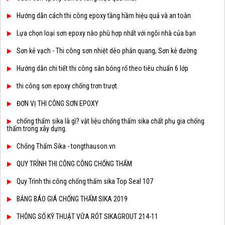
Hướng dẫn cách thi công epoxy tầng hầm hiệu quả và an toàn
Lựa chọn loại sơn epoxy nào phù hợp nhất với ngôi nhà của bạn
Sơn kẻ vạch - Thi công sơn nhiệt dẻo phản quang, Sơn kẻ đường
Hướng dẫn chi tiết thi công sân bóng rổ theo tiêu chuẩn 6 lớp
thi công sơn epoxy chống trơn trượt.
ĐƠN VỊ THI CÔNG SƠN EPOXY
chống thấm sika là gì? vật liệu chống thấm sika chất phụ gia chống
thấm trong xây dựng.
Chống Thấm Sika - tongthauson.vn
QUY TRÌNH THI CÔNG CÔNG CHỐNG THẤM
Quy Trình thi công chống thấm sika Top Seal 107
BẢNG BÁO GIÁ CHỐNG THẤM SIKA 2019
THÔNG SỐ KỸ THUẬT VỮA RÓT SIKAGROUT 214-11