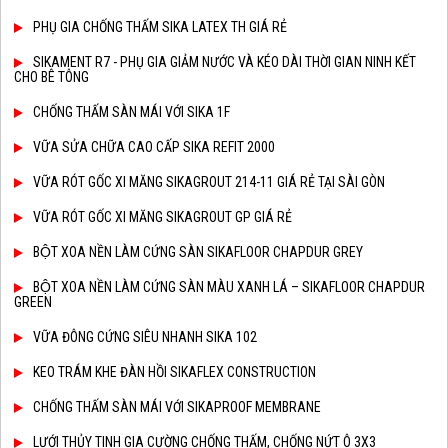
PHỤ GIA CHỐNG THẤM SIKA LATEX TH GIÁ RẺ
SIKAMENT R7 - PHỤ GIA GIẢM NƯỚC VÀ KÉO DÀI THỜI GIAN NINH KẾT
CHO BÊ TÔNG
CHỐNG THẤM SÀN MÁI VỚI SIKA 1F
VỮA SỬA CHỮA CAO CẤP SIKA REFIT 2000
VỮA RÓT GỐC XI MĂNG SIKAGROUT 214-11 GIÁ RẺ TẠI SÀI GÒN
VỮA RÓT GỐC XI MĂNG SIKAGROUT GP GIÁ RẺ
BỘT XOA NỀN LÀM CỨNG SÀN SIKAFLOOR CHAPDUR GREY
BỘT XOA NỀN LÀM CỨNG SÀN MÀU XANH LÁ – SIKAFLOOR CHAPDUR
GREEN
VỮA ĐÔNG CỨNG SIÊU NHANH SIKA 102
KEO TRÁM KHE ĐÀN HỒI SIKAFLEX CONSTRUCTION
CHỐNG THẤM SÀN MÁI VỚI SIKAPROOF MEMBRANE
LƯỚI THỦY TINH GIA CƯỜNG CHỐNG THẤM, CHỐNG NỨT Ô 3X3