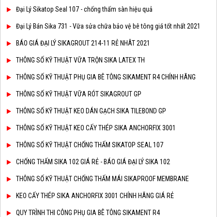
Đại Lý Sikatop Seal 107 - chống thấm sàn hiệu quả
Đại Lý Bán Sika 731 - Vữa sửa chữa bảo vệ bê tông giá tốt nhất 2021
BÁO GIÁ ĐẠI LÝ SIKAGROUT 214-11 RẺ NHÂT 2021
THÔNG SỐ KỸ THUẬT VỮA TRỘN SIKA LATEX TH
THÔNG SỐ KỸ THUẬT PHỤ GIA BÊ TÔNG SIKAMENT R4 CHÍNH HÃNG
THÔNG SỐ KỸ THUẬT VỮA RÓT SIKAGROUT GP
THÔNG SỐ KỸ THUẬT KEO DÁN GẠCH SIKA TILEBOND GP
THÔNG SỐ KỸ THUẬT KEO CẤY THÉP SIKA ANCHORFIX 3001
THÔNG SỐ KỸ THUẬT CHỐNG THẤM SIKATOP SEAL 107
CHỐNG THẤM SIKA 102 GIÁ RẺ - BÁO GIÁ ĐẠI LÝ SIKA 102
THÔNG SỐ KỸ THUẬT CHỐNG THẤM MÁI SIKAPROOF MEMBRANE
KEO CẤY THÉP SIKA ANCHORFIX 3001 CHÍNH HÃNG GIÁ RẺ
QUY TRÌNH THI CÔNG PHỤ GIA BÊ TÔNG SIKAMENT R4