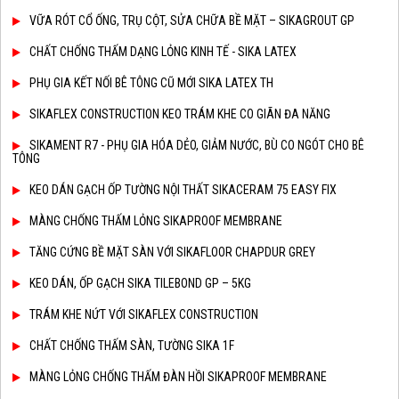
VỮA RÓT CỔ ỐNG, TRỤ CỘT, SỬA CHỮA BỀ MẶT – SIKAGROUT GP
CHẤT CHỐNG THẤM DẠNG LỎNG KINH TẾ - SIKA LATEX
PHỤ GIA KẾT NỐI BÊ TÔNG CŨ MỚI SIKA LATEX TH
SIKAFLEX CONSTRUCTION KEO TRÁM KHE CO GIÃN ĐA NĂNG
SIKAMENT R7 - PHỤ GIA HÓA DẺO, GIẢM NƯỚC, BÙ CO NGÓT CHO BÊ
TÔNG
KEO DÁN GẠCH ỐP TƯỜNG NỘI THẤT SIKACERAM 75 EASY FIX
MÀNG CHỐNG THẤM LỎNG SIKAPROOF MEMBRANE
TĂNG CỨNG BỀ MẶT SÀN VỚI SIKAFLOOR CHAPDUR GREY
KEO DÁN, ỐP GẠCH SIKA TILEBOND GP – 5KG
TRÁM KHE NỨT VỚI SIKAFLEX CONSTRUCTION
CHẤT CHỐNG THẤM SÀN, TƯỜNG SIKA 1F
MÀNG LỎNG CHỐNG THẤM ĐÀN HỒI SIKAPROOF MEMBRANE