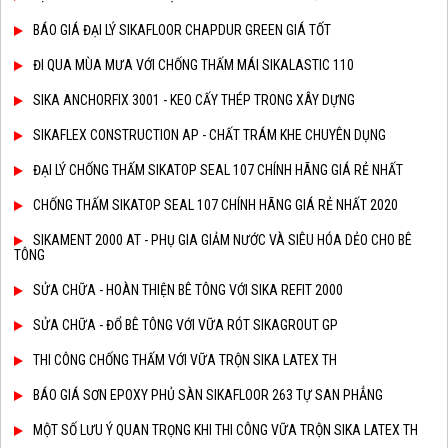
BÁO GIÁ ĐẠI LÝ SIKAFLOOR CHAPDUR GREEN GIÁ TỐT
ĐI QUA MÙA MƯA VỚI CHỐNG THẤM MÁI SIKALASTIC 110
SIKA ANCHORFIX 3001 - KEO CẤY THÉP TRONG XÂY DỰNG
SIKAFLEX CONSTRUCTION AP - CHẤT TRÁM KHE CHUYÊN DỤNG
ĐẠI LÝ CHỐNG THẤM SIKATOP SEAL 107 CHÍNH HÃNG GIÁ RẺ NHẤT
CHỐNG THẤM SIKATOP SEAL 107 CHÍNH HÃNG GIÁ RẺ NHẤT 2020
SIKAMENT 2000 AT - PHỤ GIA GIẢM NƯỚC VÀ SIÊU HÓA DẺO CHO BÊ
TÔNG
SỬA CHỮA - HOÀN THIỆN BÊ TÔNG VỚI SIKA REFIT 2000
SỬA CHỮA - ĐỔ BÊ TÔNG VỚI VỮA RÓT SIKAGROUT GP
THI CÔNG CHỐNG THẤM VỚI VỮA TRỘN SIKA LATEX TH
BÁO GIÁ SƠN EPOXY PHỦ SÀN SIKAFLOOR 263 TỰ SAN PHẲNG
MỘT SỐ LƯU Ý QUAN TRỌNG KHI THI CÔNG VỮA TRỘN SIKA LATEX TH