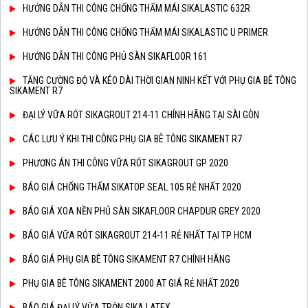
HƯỚNG DẪN THI CÔNG CHỐNG THẤM MÁI SIKALASTIC 632R
HƯỚNG DẪN THI CÔNG CHỐNG THẤM MÁI SIKALASTIC U PRIMER
HƯỚNG DẪN THI CÔNG PHỦ SÀN SIKAFLOOR 161
TĂNG CƯỜNG ĐỘ VÀ KÉO DÀI THỜI GIAN NINH KẾT VỚI PHỤ GIA BÊ TÔNG
SIKAMENT R7
ĐẠI LÝ VỮA RÓT SIKAGROUT 214-11 CHÍNH HÃNG TẠI SÀI GÒN
CÁC LƯU Ý KHI THI CÔNG PHỤ GIA BÊ TÔNG SIKAMENT R7
PHƯƠNG ÁN THI CÔNG VỮA RÓT SIKAGROUT GP 2020
BÁO GIÁ CHỐNG THẤM SIKATOP SEAL 105 RẺ NHẤT 2020
BÁO GIÁ XOA NỀN PHỦ SÀN SIKAFLOOR CHAPDUR GREY 2020
BÁO GIÁ VỮA RÓT SIKAGROUT 214-11 RẺ NHẤT TẠI TP HCM
BÁO GIÁ PHỤ GIA BÊ TÔNG SIKAMENT R7 CHÍNH HÃNG
PHỤ GIA BÊ TÔNG SIKAMENT 2000 AT GIÁ RẺ NHẤT 2020
BÁO GIÁ ĐẠI LÝ VỮA TRỘN SIKA LATEX