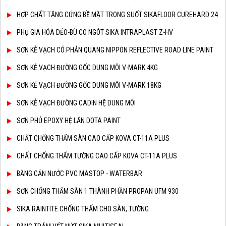
HỢP CHẤT TĂNG CỨNG BỀ MẶT TRONG SUỐT SIKAFLOOR CUREHARD 24
PHỤ GIA HÓA DẺO-BÙ CO NGÓT SIKA INTRAPLAST Z-HV
SƠN KẺ VẠCH CÓ PHẢN QUANG NIPPON REFLECTIVE ROAD LINE PAINT
SƠN KẺ VẠCH ĐƯỜNG GỐC DUNG MÔI V-MARK 4KG
SƠN KẺ VẠCH ĐƯỜNG GỐC DUNG MÔI V-MARK 18KG
SƠN KẺ VẠCH ĐƯỜNG CADIN HỆ DUNG MÔI
SƠN PHỦ EPOXY HỆ LĂN DOTA PAINT
CHẤT CHỐNG THẤM SÀN CAO CẤP KOVA CT-11A PLUS
CHẤT CHỐNG THẤM TƯỜNG CAO CẤP KOVA CT-11A PLUS
BĂNG CẢN NƯỚC PVC MASTOP - WATERBAR
SƠN CHỐNG THẤM SÀN 1 THÀNH PHẦN PROPAN UFM 930
SIKA RAINTITE CHỐNG THẤM CHO SÀN, TƯỜNG