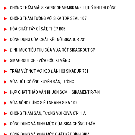
CHỐNG THẤM MÁI SIKAPROOF MEMBRANE: LƯU Ý KHI THI CÔNG
CHỐNG THẤM TƯỜNG VỚI SIKA TOP SEAL 107
HÓA CHẤT TẨY GỈ SẮT, THÉP B05
CÔNG DỤNG CỦA CHẤT KẾT NỐI SIKADUR 731
ĐỊNH MỨC TIÊU THỤ CỦA VỮA RÓT SIKAGROUT GP
SIKAGROUT GP - VỮA GỐC XI MĂNG
TRÁM VẾT NỨT VỚI KEO ĐÀN HỒI SIKADUR 731
VỮA RÓT CỔ ỐNG XUYÊN SÀN, TƯỜNG
HỢP CHẤT THÁO VÁN KHUÔN SỚM – SIKAMENT R-7-N
VỮA ĐÔNG CỨNG SIÊU NHANH SIKA 102
CHỐNG THẤM SÀN, TƯỜNG VỚI KOVA CT-11 A
CÔNG DỤNG VÀ ĐỊNH MỨC CỦA SIKA CHỐNG THẤM
CÔNG DỤNG VÀ ĐỊNH MỨC CHẤT KẾT DÍNH SIKA