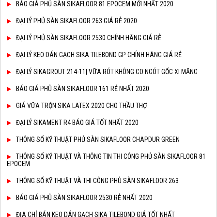
BÁO GIÁ PHỦ SÀN SIKAFLOOR 81 EPOCEM MỚI NHẤT 2020
ĐẠI LÝ PHỦ SÀN SIKAFLOOR 263 GIÁ RẺ 2020
ĐẠI LÝ PHỦ SÀN SIKAFLOOR 2530 CHÍNH HÃNG GIÁ RẺ
ĐẠI LÝ KEO DÁN GẠCH SIKA TILEBOND GP CHÍNH HÃNG GIÁ RẺ
ĐẠI LÝ SIKAGROUT 214-11| VỮA RÓT KHÔNG CO NGÓT GỐC XI MĂNG
BÁO GIÁ PHỦ SÀN SIKAFLOOR 161 RẺ NHẤT 2020
GIÁ VỮA TRỘN SIKA LATEX 2020 CHO THẦU THỢ
ĐẠI LÝ SIKAMENT R4 BÁO GIÁ TỐT NHẤT 2020
THÔNG SỐ KỸ THUẬT PHỦ SÀN SIKAFLOOR CHAPDUR GREEN
THÔNG SỐ KỸ THUẬT VÀ THÔNG TIN THI CÔNG PHỦ SÀN SIKAFLOOR 81
EPOCEM
THÔNG SỐ KỸ THUẬT VÀ THI CÔNG PHỦ SÀN SIKAFLOOR 263
BÁO GIÁ PHỦ SÀN SIKAFLOOR 2530 RẺ NHẤT 2020
ĐỊA CHỈ BÁN KEO DÁN GẠCH SIKA TILEBOND GIÁ TỐT NHẤT