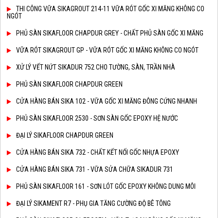
THI CÔNG VỮA SIKAGROUT 214-11 VỮA RÓT GỐC XI MĂNG KHÔNG CO
NGÓT
PHỦ SÀN SIKAFLOOR CHAPDUR GREY - CHẤT PHỦ SÀN GỐC XI MĂNG
VỮA RÓT SIKAGROUT GP - VỮA RÓT GỐC XI MĂNG KHÔNG CO NGÓT
XỬ LÝ VẾT NỨT SIKADUR 752 CHO TƯỜNG, SÀN, TRẦN NHÀ
PHỦ SÀN SIKAFLOOR CHAPDUR GREEN
CỬA HÀNG BÁN SIKA 102 - VỮA GỐC XI MĂNG ĐÔNG CỨNG NHANH
PHỦ SÀN SIKAFLOOR 2530 - SƠN SÀN GỐC EPOXY HỆ NƯỚC
ĐẠI LÝ SIKAFLOOR CHAPDUR GREEN
CỬA HÀNG BÁN SIKA 732 - CHẤT KẾT NỐI GỐC NHỰA EPOXY
CỬA HÀNG BÁN SIKA 731 - VỮA SỬA CHỮA SIKADUR 731
PHỦ SÀN SIKAFLOOR 161 - SƠN LÓT GỐC EPOXY KHÔNG DUNG MÔI
ĐẠI LÝ SIKAMENT R7 - PHỤ GIA TĂNG CƯỜNG ĐỘ BÊ TÔNG