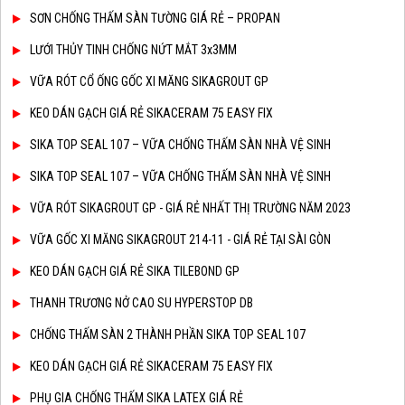
SƠN CHỐNG THẤM SÀN TƯỜNG GIÁ RẺ – PROPAN
LƯỚI THỦY TINH CHỐNG NỨT MẮT 3x3MM
VỮA RÓT CỔ ỐNG GỐC XI MĂNG SIKAGROUT GP
KEO DÁN GẠCH GIÁ RẺ SIKACERAM 75 EASY FIX
SIKA TOP SEAL 107 – VỮA CHỐNG THẤM SÀN NHÀ VỆ SINH
SIKA TOP SEAL 107 – VỮA CHỐNG THẤM SÀN NHÀ VỆ SINH
VỮA RÓT SIKAGROUT GP - GIÁ RẺ NHẤT THỊ TRƯỜNG NĂM 2023
VỮA GỐC XI MĂNG SIKAGROUT 214-11 - GIÁ RẺ TẠI SÀI GÒN
KEO DÁN GẠCH GIÁ RẺ SIKA TILEBOND GP
THANH TRƯƠNG NỞ CAO SU HYPERSTOP DB
CHỐNG THẤM SÀN 2 THÀNH PHẦN SIKA TOP SEAL 107
KEO DÁN GẠCH GIÁ RẺ SIKACERAM 75 EASY FIX
PHỤ GIA CHỐNG THẤM SIKA LATEX GIÁ RẺ