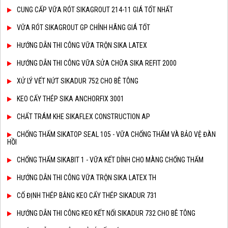
CUNG CẤP VỮA RÓT SIKAGROUT 214-11 GIÁ TỐT NHẤT
VỮA RÓT SIKAGROUT GP CHÍNH HÃNG GIÁ TỐT
HƯỚNG DẪN THI CÔNG VỮA TRỘN SIKA LATEX
HƯỚNG DẪN THI CÔNG VỮA SỬA CHỮA SIKA REFIT 2000
XỬ LÝ VẾT NỨT SIKADUR 752 CHO BÊ TÔNG
KEO CẤY THÉP SIKA ANCHORFIX 3001
CHẤT TRÁM KHE SIKAFLEX CONSTRUCTION AP
CHỐNG THẤM SIKATOP SEAL 105 - VỮA CHỐNG THẤM VÀ BẢO VỆ ĐÀN
HỒI
CHỐNG THẤM SIKABIT 1 - VỮA KẾT DÍNH CHO MÀNG CHỐNG THẤM
HƯỚNG DẪN THI CÔNG VỮA TRỘN SIKA LATEX TH
CỐ ĐỊNH THÉP BẰNG KEO CẤY THÉP SIKADUR 731
HƯỚNG DẪN THI CÔNG KEO KẾT NỐI SIKADUR 732 CHO BÊ TÔNG