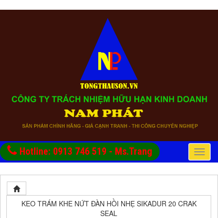
Hotline: 0913 746 519 - Ms.Trang
Toggle
naviga
KEO TRÁM KHE NỨT ĐÀN HỒI NHẸ SIKADUR 20 CRAK
SEAL