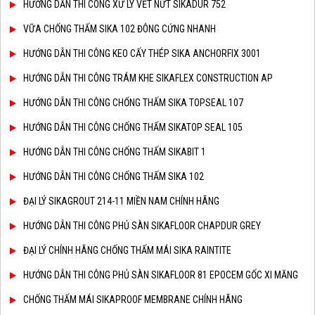
HƯỚNG DẪN THI CÔNG XỬ LÝ VẾT NỨT SIKADUR 752
VỮA CHỐNG THẤM SIKA 102 ĐÔNG CỨNG NHANH
HƯỚNG DẪN THI CÔNG KEO CẤY THÉP SIKA ANCHORFIX 3001
HƯỚNG DẪN THI CÔNG TRÁM KHE SIKAFLEX CONSTRUCTION AP
HƯỚNG DẪN THI CÔNG CHỐNG THẤM SIKA TOPSEAL 107
HƯỚNG DẪN THI CÔNG CHỐNG THẤM SIKATOP SEAL 105
HƯỚNG DẪN THI CÔNG CHỐNG THẤM SIKABIT 1
HƯỚNG DẪN THI CÔNG CHỐNG THẤM SIKA 102
ĐẠI LÝ SIKAGROUT 214-11 MIỀN NAM CHÍNH HÃNG
HƯỚNG DẪN THI CÔNG PHỦ SÀN SIKAFLOOR CHAPDUR GREY
ĐẠI LÝ CHÍNH HÃNG CHỐNG THẤM MÁI SIKA RAINTITE
HƯỚNG DẪN THI CÔNG PHỦ SÀN SIKAFLOOR 81 EPOCEM GỐC XI MĂNG
CHỐNG THẤM MÁI SIKAPROOF MEMBRANE CHÍNH HÃNG