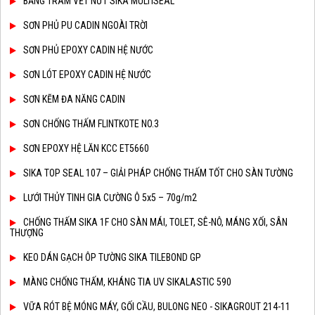
BĂNG TRÁM VẾT NỨT SIKA MULTISEAL
SƠN PHỦ PU CADIN NGOÀI TRỜI
SƠN PHỦ EPOXY CADIN HỆ NƯỚC
SƠN LÓT EPOXY CADIN HỆ NƯỚC
SƠN KẼM ĐA NĂNG CADIN
SƠN CHỐNG THẤM FLINTKOTE NO.3
SƠN EPOXY HỆ LĂN KCC ET5660
SIKA TOP SEAL 107 – GIẢI PHÁP CHỐNG THẤM TỐT CHO SÀN TƯỜNG
LƯỚI THỦY TINH GIA CƯỜNG Ô 5x5 – 70g/m2
CHỐNG THẤM SIKA 1F CHO SÀN MÁI, TOLET, SÊ-NÔ, MÁNG XỐI, SÂN
THƯỢNG
KEO DÁN GẠCH ÔP TƯỜNG SIKA TILEBOND GP
MÀNG CHỐNG THẤM, KHÁNG TIA UV SIKALASTIC 590
VỮA RÓT BỆ MÓNG MÁY, GỐI CẦU, BULONG NEO - SIKAGROUT 214-11