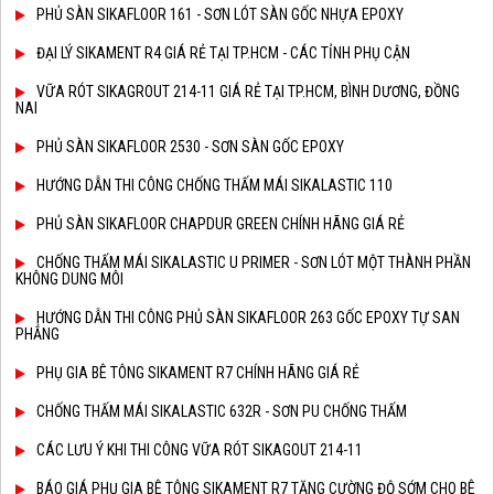
PHỦ SÀN SIKAFLOOR 161 - SƠN LÓT SÀN GỐC NHỰA EPOXY
ĐẠI LÝ SIKAMENT R4 GIÁ RẺ TẠI TP.HCM - CÁC TỈNH PHỤ CẬN
VỮA RÓT SIKAGROUT 214-11 GIÁ RẺ TẠI TP.HCM, BÌNH DƯƠNG, ĐỒNG
NAI
PHỦ SÀN SIKAFLOOR 2530 - SƠN SÀN GỐC EPOXY
HƯỚNG DẪN THI CÔNG CHỐNG THẤM MÁI SIKALASTIC 110
PHỦ SÀN SIKAFLOOR CHAPDUR GREEN CHÍNH HÃNG GIÁ RẺ
CHỐNG THẤM MÁI SIKALASTIC U PRIMER - SƠN LÓT MỘT THÀNH PHẦN
KHÔNG DUNG MÔI
HƯỚNG DẪN THI CÔNG PHỦ SÀN SIKAFLOOR 263 GỐC EPOXY TỰ SAN
PHẲNG
PHỤ GIA BÊ TÔNG SIKAMENT R7 CHÍNH HÃNG GIÁ RẺ
CHỐNG THẤM MÁI SIKALASTIC 632R - SƠN PU CHỐNG THẤM
CÁC LƯU Ý KHI THI CÔNG VỮA RÓT SIKAGOUT 214-11
BÁO GIÁ PHỤ GIA BÊ TÔNG SIKAMENT R7 TĂNG CƯỜNG ĐỘ SỚM CHO BÊ