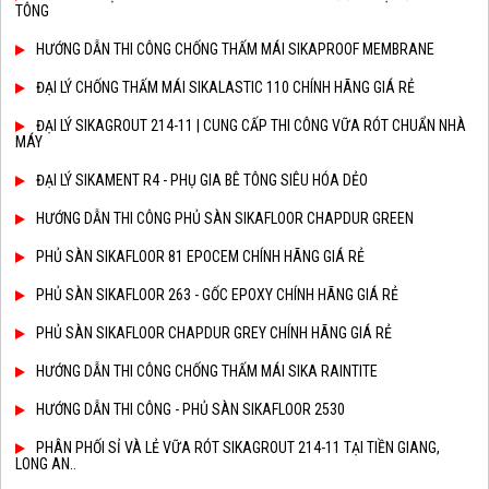
TÔNG
HƯỚNG DẪN THI CÔNG CHỐNG THẤM MÁI SIKAPROOF MEMBRANE
ĐẠI LÝ CHỐNG THẤM MÁI SIKALASTIC 110 CHÍNH HÃNG GIÁ RẺ
ĐẠI LÝ SIKAGROUT 214-11 | CUNG CẤP THI CÔNG VỮA RÓT CHUẨN NHÀ
MÁY
ĐẠI LÝ SIKAMENT R4 - PHỤ GIA BÊ TÔNG SIÊU HÓA DẺO
HƯỚNG DẪN THI CÔNG PHỦ SÀN SIKAFLOOR CHAPDUR GREEN
PHỦ SÀN SIKAFLOOR 81 EPOCEM CHÍNH HÃNG GIÁ RẺ
PHỦ SÀN SIKAFLOOR 263 - GỐC EPOXY CHÍNH HÃNG GIÁ RẺ
PHỦ SÀN SIKAFLOOR CHAPDUR GREY CHÍNH HÃNG GIÁ RẺ
HƯỚNG DẪN THI CÔNG CHỐNG THẤM MÁI SIKA RAINTITE
HƯỚNG DẪN THI CÔNG - PHỦ SÀN SIKAFLOOR 2530
PHÂN PHỐI SỈ VÀ LẺ VỮA RÓT SIKAGROUT 214-11 TẠI TIỀN GIANG,
LONG AN..