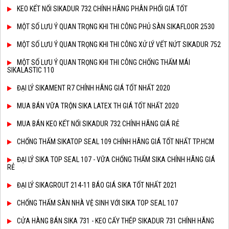
KEO KẾT NỐI SIKADUR 732 CHÍNH HÃNG PHÂN PHỐI GIÁ TỐT
MỘT SỐ LƯU Ý QUAN TRỌNG KHI THI CÔNG PHỦ SÀN SIKAFLOOR 2530
MỘT SỐ LƯU Ý QUAN TRỌNG KHI THI CÔNG XỬ LÝ VẾT NỨT SIKADUR 752
MỘT SỐ LƯU Ý QUAN TRỌNG KHI THI CÔNG CHỐNG THẤM MÁI
SIKALASTIC 110
ĐẠI LÝ SIKAMENT R7 CHÍNH HÃNG GIÁ TỐT NHẤT 2020
MUA BÁN VỮA TRỘN SIKA LATEX TH GIÁ TỐT NHẤT 2020
MUA BÁN KEO KẾT NỐI SIKADUR 732 CHÍNH HÃNG GIÁ RẺ
CHỐNG THẤM SIKATOP SEAL 109 CHÍNH HÃNG GIÁ TỐT NHẤT TP.HCM
ĐẠI LÝ SIKA TOP SEAL 107 - VỮA CHỐNG THẤM SIKA CHÍNH HÃNG GIÁ
RẺ
ĐẠI LÝ SIKAGROUT 214-11 BÁO GIÁ SIKA TỐT NHẤT 2021
CHỐNG THẤM SÀN NHÀ VỆ SINH VỚI SIKA TOP SEAL 107
CỬA HÀNG BÁN SIKA 731 - KEO CẤY THÉP SIKADUR 731 CHÍNH HÃNG