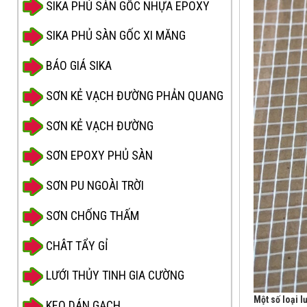
SIKA PHỦ SÀN GỐC NHỰA EPOXY
SIKA PHỦ SÀN GỐC XI MĂNG
BÁO GIÁ SIKA
SƠN KẺ VẠCH ĐƯỜNG PHẢN QUANG
SƠN KẺ VẠCH ĐƯỜNG
SƠN EPOXY PHỦ SÀN
SƠN PU NGOÀI TRỜI
SƠN CHỐNG THẤM
CHÂT TẨY GỈ
LƯỚI THỦY TINH GIA CƯỜNG
Một số loại lư
KEO DÁN GẠCH