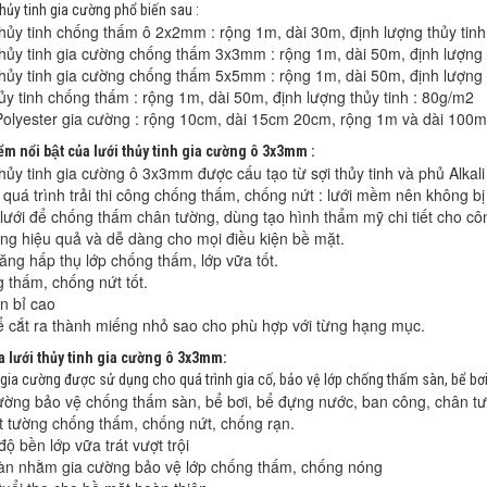
thủy tinh gia cường phổ biến sau :
thủy tinh chống thấm ô 2x2mm : rộng 1m, dài 30m, định lượng thủy tinh
thủy tinh gia cường chống thấm 3x3mm : rộng 1m, dài 50m, định lượng 
thủy tinh gia cường chống thấm 5x5mm : rộng 1m, dài 50m, định lượng 
ủy tinh chống thấm : rộng 1m, dài 50m, định lượng thủy tinh : 80g/m2
Polyester gia cường : rộng 10cm, dài 15cm 20cm, rộng 1m và dài 100m, 
̉m nổi bật của lưới thủy tinh gia cường ô 3x3mm :
hủy tinh gia cường ô 3x3mm được cấu tạo từ sợi thủy tinh và phủ Alkali
quá trình trải thi công chống thấm, chống nứt : lưới mềm nên không bị
lưới để chống thấm chân tường, dùng tạo hình thẩm mỹ chi tiết cho cô
ng hiệu quả và dễ dàng cho mọi điều kiện bề mặt.
ăng hấp thụ lớp chống thấm, lớp vữa tốt.
 thấm, chống nứt tốt.
n bỉ cao
ể cắt ra thành miếng nhỏ sao cho phù hợp với từng hạng mục.
̉a lưới thủy tinh gia cường ô 3x3mm:
h gia cường được sử dụng cho quá trình gia cố, bảo vệ lớp chống thấm sàn, bể bơi
ường bảo vệ chống thấm sàn, bể bơi, bể đựng nước, ban công, chân t
át tường chống thấm, chống nứt, chống rạn.
ộ bền lớp vữa trát vượt trội
sàn nhằm gia cường bảo vệ lớp chống thấm, chống nóng