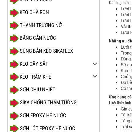
Các loại lưới 
Lưới 
KEO CHÀ RON
Lưới 
Lưới 
THANH TRƯƠNG NỞ
Vải th
Lưới 
BĂNG CẢN NƯỚC
Những ưu điê
Lưới t
SÚNG BẮN KEO SIKAFLEX
Trong 
Dùng 
KEO CẤY SẮT
Sử dụ
Khả n
Chống
KEO TRÁM KHE
Độ bề
Có th
SƠN CHỊU NHIỆT
Ứng dụng cu
SIKA CHỐNG THẤM TƯỜNG
Lưới thủy tin
Gia c
Tô tr
SƠN EPOXY HỆ NƯỚC
Tăng đ
Trải 
SƠN LÓT EPOXY HỆ NƯỚC