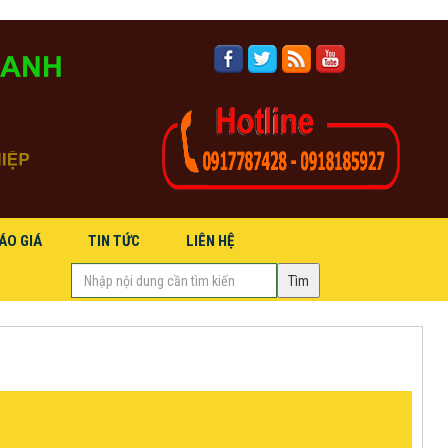
ÁO GIÁ
TIN TỨC
LIÊN HỆ
Hidden
(success)
label