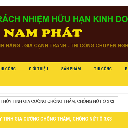
THI CÔNG
GIỚI THIỆU
SẢN PHẨM
THI CÔNG
B
 THỦY TINH GIA CƯỜNG CHỐNG THẤM, CHỐNG NỨT Ô 3X3
Y TINH GIA CƯỜNG CHỐNG THẤM, CHỐNG NỨT Ô 3X3