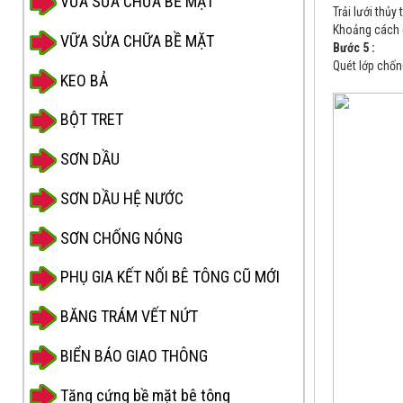
VỮA SỬA CHỮA BỀ MẶT
Trải lưới thủy 
Khoảng cách g
VỮA SỬA CHỮA BỀ MẶT
Bước 5 :
Quét lớp chốn
KEO BẢ
BỘT TRET
SƠN DẦU
SƠN DẦU HỆ NƯỚC
SƠN CHỐNG NÓNG
PHỤ GIA KẾT NỐI BÊ TÔNG CŨ MỚI
BĂNG TRÁM VẾT NỨT
BIỂN BÁO GIAO THÔNG
Tăng cứng bề mặt bê tông