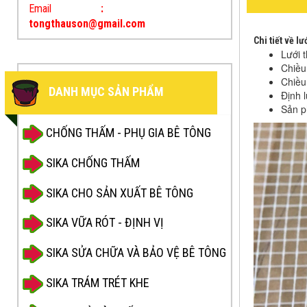
Email
:
tongthauson@gmail.com
Chi tiết về lư
Lưới 
Chiều
Chiều 
DANH MỤC SẢN PHẨM
Định 
Sản p
CHỐNG THẤM - PHỤ GIA BÊ TÔNG
SIKA CHỐNG THẤM
SIKA CHO SẢN XUẤT BÊ TÔNG
SIKA VỮA RÓT - ĐỊNH VỊ
SIKA SỬA CHỮA VÀ BẢO VỆ BÊ TÔNG
SIKA TRÁM TRÉT KHE