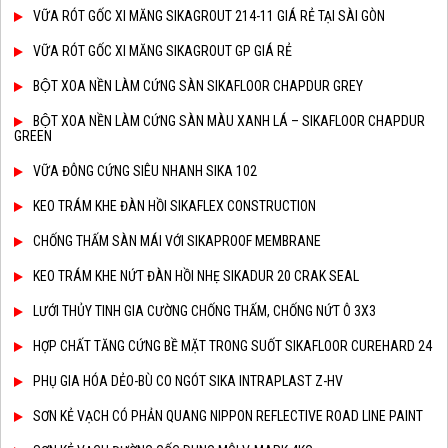
VỮA RÓT GỐC XI MĂNG SIKAGROUT 214-11 GIÁ RẺ TẠI SÀI GÒN
VỮA RÓT GỐC XI MĂNG SIKAGROUT GP GIÁ RẺ
BỘT XOA NỀN LÀM CỨNG SÀN SIKAFLOOR CHAPDUR GREY
BỘT XOA NỀN LÀM CỨNG SÀN MÀU XANH LÁ – SIKAFLOOR CHAPDUR
GREEN
VỮA ĐÔNG CỨNG SIÊU NHANH SIKA 102
KEO TRÁM KHE ĐÀN HỒI SIKAFLEX CONSTRUCTION
CHỐNG THẤM SÀN MÁI VỚI SIKAPROOF MEMBRANE
KEO TRÁM KHE NỨT ĐÀN HỒI NHẸ SIKADUR 20 CRAK SEAL
LƯỚI THỦY TINH GIA CƯỜNG CHỐNG THẤM, CHỐNG NỨT Ô 3X3
HỢP CHẤT TĂNG CỨNG BỀ MẶT TRONG SUỐT SIKAFLOOR CUREHARD 24
PHỤ GIA HÓA DẺO-BÙ CO NGÓT SIKA INTRAPLAST Z-HV
SƠN KẺ VẠCH CÓ PHẢN QUANG NIPPON REFLECTIVE ROAD LINE PAINT