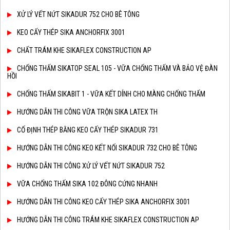
XỬ LÝ VẾT NỨT SIKADUR 752 CHO BÊ TÔNG
KEO CẤY THÉP SIKA ANCHORFIX 3001
CHẤT TRÁM KHE SIKAFLEX CONSTRUCTION AP
CHỐNG THẤM SIKATOP SEAL 105 - VỮA CHỐNG THẤM VÀ BẢO VỆ ĐÀN
HỒI
CHỐNG THẤM SIKABIT 1 - VỮA KẾT DÍNH CHO MÀNG CHỐNG THẤM
HƯỚNG DẪN THI CÔNG VỮA TRỘN SIKA LATEX TH
CỐ ĐỊNH THÉP BẰNG KEO CẤY THÉP SIKADUR 731
HƯỚNG DẪN THI CÔNG KEO KẾT NỐI SIKADUR 732 CHO BÊ TÔNG
HƯỚNG DẪN THI CÔNG XỬ LÝ VẾT NỨT SIKADUR 752
VỮA CHỐNG THẤM SIKA 102 ĐÔNG CỨNG NHANH
HƯỚNG DẪN THI CÔNG KEO CẤY THÉP SIKA ANCHORFIX 3001
HƯỚNG DẪN THI CÔNG TRÁM KHE SIKAFLEX CONSTRUCTION AP