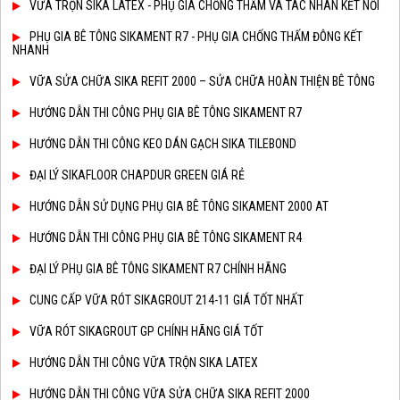
VỮA TRỘN SIKA LATEX - PHỤ GIA CHỐNG THẤM VÀ TÁC NHÂN KẾT NỐI
PHỤ GIA BÊ TÔNG SIKAMENT R7 - PHỤ GIA CHỐNG THẤM ĐÔNG KẾT
NHANH
VỮA SỬA CHỮA SIKA REFIT 2000 – SỬA CHỮA HOÀN THIỆN BÊ TÔNG
HƯỚNG DẪN THI CÔNG PHỤ GIA BÊ TÔNG SIKAMENT R7
HƯỚNG DẪN THI CÔNG KEO DÁN GẠCH SIKA TILEBOND
ĐẠI LÝ SIKAFLOOR CHAPDUR GREEN GIÁ RẺ
HƯỚNG DẪN SỬ DỤNG PHỤ GIA BÊ TÔNG SIKAMENT 2000 AT
HƯỚNG DẪN THI CÔNG PHỤ GIA BÊ TÔNG SIKAMENT R4
ĐẠI LÝ PHỤ GIA BÊ TÔNG SIKAMENT R7 CHÍNH HÃNG
CUNG CẤP VỮA RÓT SIKAGROUT 214-11 GIÁ TỐT NHẤT
VỮA RÓT SIKAGROUT GP CHÍNH HÃNG GIÁ TỐT
HƯỚNG DẪN THI CÔNG VỮA TRỘN SIKA LATEX
HƯỚNG DẪN THI CÔNG VỮA SỬA CHỮA SIKA REFIT 2000