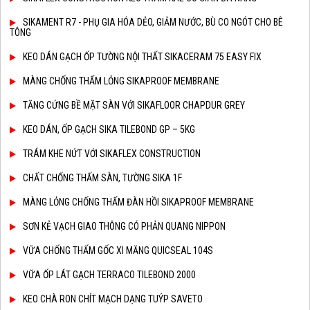
SIKAMENT R7 - PHỤ GIA HÓA DẺO, GIẢM NƯỚC, BÙ CO NGÓT CHO BÊ
TÔNG
KEO DÁN GẠCH ỐP TƯỜNG NỘI THẤT SIKACERAM 75 EASY FIX
MÀNG CHỐNG THẤM LỎNG SIKAPROOF MEMBRANE
TĂNG CỨNG BỀ MẶT SÀN VỚI SIKAFLOOR CHAPDUR GREY
KEO DÁN, ỐP GẠCH SIKA TILEBOND GP – 5KG
TRÁM KHE NỨT VỚI SIKAFLEX CONSTRUCTION
CHẤT CHỐNG THẤM SÀN, TƯỜNG SIKA 1F
MÀNG LỎNG CHỐNG THẤM ĐÀN HỒI SIKAPROOF MEMBRANE
SƠN KẺ VẠCH GIAO THÔNG CÓ PHẢN QUANG NIPPON
VỮA CHỐNG THẤM GỐC XI MĂNG QUICSEAL 104S
VỮA ỐP LÁT GẠCH TERRACO TILEBOND 2000
KEO CHÀ RON CHÍT MẠCH DẠNG TUÝP SAVETO