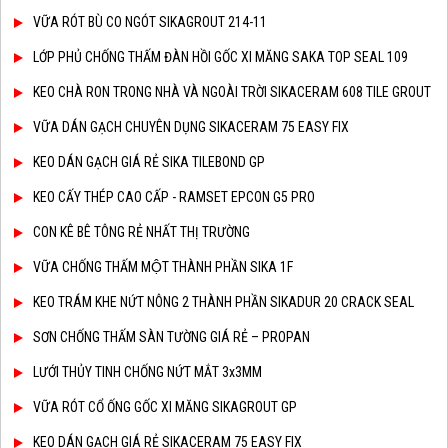
VỮA RÓT BÙ CO NGÓT SIKAGROUT 214-11
LỚP PHỦ CHỐNG THẤM ĐÀN HỒI GỐC XI MĂNG SAKA TOP SEAL 109
KEO CHÀ RON TRONG NHÀ VÀ NGOÀI TRỜI SIKACERAM 608 TILE GROUT
VỮA DÁN GẠCH CHUYÊN DỤNG SIKACERAM 75 EASY FIX
KEO DÁN GẠCH GIÁ RẺ SIKA TILEBOND GP
KEO CẤY THÉP CAO CẤP - RAMSET EPCON G5 PRO
CON KÊ BÊ TÔNG RẺ NHẤT THỊ TRƯỜNG
VỮA CHỐNG THẤM MỘT THÀNH PHẦN SIKA 1F
KEO TRÁM KHE NỨT NÔNG 2 THÀNH PHẦN SIKADUR 20 CRACK SEAL
SƠN CHỐNG THẤM SÀN TƯỜNG GIÁ RẺ – PROPAN
LƯỚI THỦY TINH CHỐNG NỨT MẮT 3x3MM
VỮA RÓT CỔ ỐNG GỐC XI MĂNG SIKAGROUT GP
KEO DÁN GẠCH GIÁ RẺ SIKACERAM 75 EASY FIX