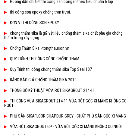
Hướng dẫn chi tiết thi công sân bóng rổ theo tiêu chuẩn 6 lớp
thi công sơn epoxy chống trơn trượt.
ĐƠN VỊ THI CÔNG SƠN EPOXY
chống thấm sika là gì? vật liệu chống thấm sika chất phụ gia chống
thấm trong xây dựng.
Chống Thấm Sika - tongthauson.vn
QUY TRÌNH THI CÔNG CÔNG CHỐNG THẤM
Quy Trình thi công chống thấm sika Top Seal 107
BẢNG BÁO GIÁ CHỐNG THẤM SIKA 2019
THÔNG SỐ KỸ THUẬT VỮA RÓT SIKAGROUT 214-11
THI CÔNG VỮA SIKAGROUT 214-11 VỮA RÓT GỐC XI MĂNG KHÔNG CO
NGÓT
PHỦ SÀN SIKAFLOOR CHAPDUR GREY - CHẤT PHỦ SÀN GỐC XI MĂNG
VỮA RÓT SIKAGROUT GP - VỮA RÓT GỐC XI MĂNG KHÔNG CO NGÓT