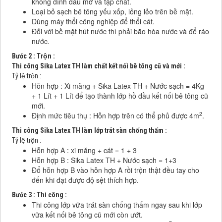
không dính dầu mỡ và tạp chất.
Loại bỏ sạch bê tông yếu xốp, lỏng lẻo trên bề mặt.
Dùng máy thổi công nghiệp để thổi cát.
Đối với bề mặt hút nước thì phải bão hòa nước và để ráo
nước.
Bước 2 : Trộn :
Thi công Sika Latex TH làm chất kết nối bê tông cũ và mới :
Tỷ lệ trộn :
Hỗn hợp : Xi măng + Sika Latex TH + Nước sạch = 4Kg
+ 1 Lít + 1 Lít để tạo thành lớp hồ dầu kết nối bê tông cũ
mới.
2
Định mức tiêu thụ : Hỗn hợp trên có thể phủ được 4m
.
Thi công Sika Latex TH làm lớp trát sàn chống thấm :
Tỷ lệ trộn :
Hỗn hợp A : xi măng + cát = 1 + 3
Hỗn hợp B : Sika Latex TH + Nước sạch = 1+3
Đổ hỗn hợp B vào hỗn hợp A rồi trộn thật đều tay cho
đến khi đạt được độ sệt thích hợp.
Bước 3 : Thi công :
Thi công lớp vữa trát sàn chống thấm ngay sau khi lớp
vữa kết nối bê tông cũ mới còn ướt.