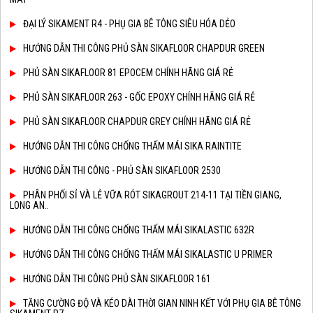
ĐẠI LÝ SIKAMENT R4 - PHỤ GIA BÊ TÔNG SIÊU HÓA DẺO
HƯỚNG DẪN THI CÔNG PHỦ SÀN SIKAFLOOR CHAPDUR GREEN
PHỦ SÀN SIKAFLOOR 81 EPOCEM CHÍNH HÃNG GIÁ RẺ
PHỦ SÀN SIKAFLOOR 263 - GỐC EPOXY CHÍNH HÃNG GIÁ RẺ
PHỦ SÀN SIKAFLOOR CHAPDUR GREY CHÍNH HÃNG GIÁ RẺ
HƯỚNG DẪN THI CÔNG CHỐNG THẤM MÁI SIKA RAINTITE
HƯỚNG DẪN THI CÔNG - PHỦ SÀN SIKAFLOOR 2530
PHÂN PHỐI SỈ VÀ LẺ VỮA RÓT SIKAGROUT 214-11 TẠI TIỀN GIANG,
LONG AN..
HƯỚNG DẪN THI CÔNG CHỐNG THẤM MÁI SIKALASTIC 632R
HƯỚNG DẪN THI CÔNG CHỐNG THẤM MÁI SIKALASTIC U PRIMER
HƯỚNG DẪN THI CÔNG PHỦ SÀN SIKAFLOOR 161
TĂNG CƯỜNG ĐỘ VÀ KÉO DÀI THỜI GIAN NINH KẾT VỚI PHỤ GIA BÊ TÔNG