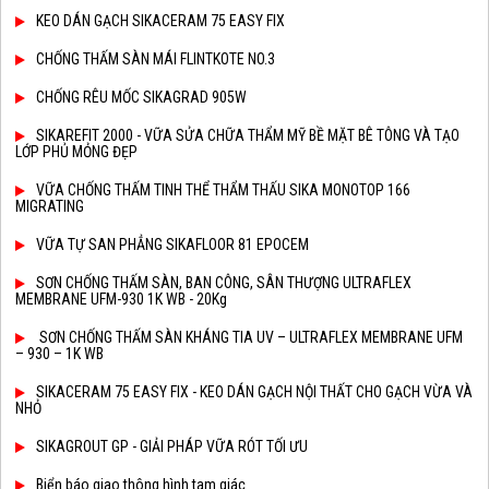
KEO DÁN GẠCH SIKACERAM 75 EASY FIX
CHỐNG THẤM SÀN MÁI FLINTKOTE NO.3
CHỐNG RÊU MỐC SIKAGRAD 905W
SIKAREFIT 2000 - VỮA SỬA CHỮA THẨM MỸ BỀ MẶT BÊ TÔNG VÀ TẠO
LỚP PHỦ MỎNG ĐẸP
VỮA CHỐNG THẤM TINH THỂ THẨM THẤU SIKA MONOTOP 166
MIGRATING
VỮA TỰ SAN PHẲNG SIKAFLOOR 81 EPOCEM
SƠN CHỐNG THẤM SÀN, BAN CÔNG, SÂN THƯỢNG ULTRAFLEX
MEMBRANE UFM-930 1K WB - 20Kg
SƠN CHỐNG THẤM SÀN KHÁNG TIA UV – ULTRAFLEX MEMBRANE UFM
– 930 – 1K WB
SIKACERAM 75 EASY FIX - KEO DÁN GẠCH NỘI THẤT CHO GẠCH VỪA VÀ
NHỎ
SIKAGROUT GP - GIẢI PHÁP VỮA RÓT TỐI ƯU
Biển báo giao thông hình tam giác