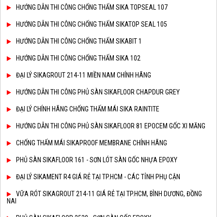
HƯỚNG DẪN THI CÔNG CHỐNG THẤM SIKA TOPSEAL 107
HƯỚNG DẪN THI CÔNG CHỐNG THẤM SIKATOP SEAL 105
HƯỚNG DẪN THI CÔNG CHỐNG THẤM SIKABIT 1
HƯỚNG DẪN THI CÔNG CHỐNG THẤM SIKA 102
ĐẠI LÝ SIKAGROUT 214-11 MIỀN NAM CHÍNH HÃNG
HƯỚNG DẪN THI CÔNG PHỦ SÀN SIKAFLOOR CHAPDUR GREY
ĐẠI LÝ CHÍNH HÃNG CHỐNG THẤM MÁI SIKA RAINTITE
HƯỚNG DẪN THI CÔNG PHỦ SÀN SIKAFLOOR 81 EPOCEM GỐC XI MĂNG
CHỐNG THẤM MÁI SIKAPROOF MEMBRANE CHÍNH HÃNG
PHỦ SÀN SIKAFLOOR 161 - SƠN LÓT SÀN GỐC NHỰA EPOXY
ĐẠI LÝ SIKAMENT R4 GIÁ RẺ TẠI TP.HCM - CÁC TỈNH PHỤ CẬN
VỮA RÓT SIKAGROUT 214-11 GIÁ RẺ TẠI TP.HCM, BÌNH DƯƠNG, ĐỒNG
NAI