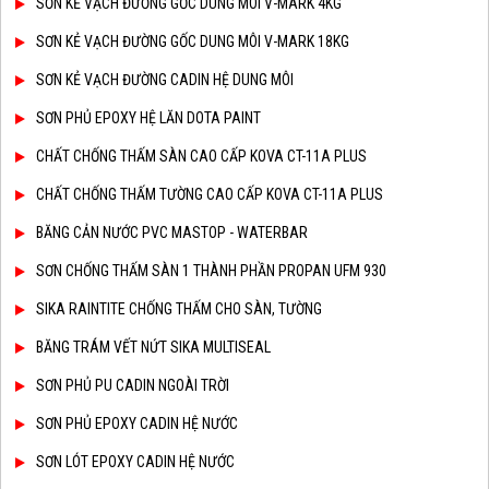
SƠN KẺ VẠCH ĐƯỜNG GỐC DUNG MÔI V-MARK 4KG
SƠN KẺ VẠCH ĐƯỜNG GỐC DUNG MÔI V-MARK 18KG
SƠN KẺ VẠCH ĐƯỜNG CADIN HỆ DUNG MÔI
SƠN PHỦ EPOXY HỆ LĂN DOTA PAINT
CHẤT CHỐNG THẤM SÀN CAO CẤP KOVA CT-11A PLUS
CHẤT CHỐNG THẤM TƯỜNG CAO CẤP KOVA CT-11A PLUS
BĂNG CẢN NƯỚC PVC MASTOP - WATERBAR
SƠN CHỐNG THẤM SÀN 1 THÀNH PHẦN PROPAN UFM 930
SIKA RAINTITE CHỐNG THẤM CHO SÀN, TƯỜNG
BĂNG TRÁM VẾT NỨT SIKA MULTISEAL
SƠN PHỦ PU CADIN NGOÀI TRỜI
SƠN PHỦ EPOXY CADIN HỆ NƯỚC
SƠN LÓT EPOXY CADIN HỆ NƯỚC