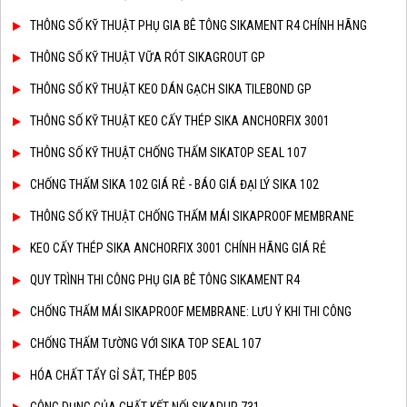
THÔNG SỐ KỸ THUẬT PHỤ GIA BÊ TÔNG SIKAMENT R4 CHÍNH HÃNG
THÔNG SỐ KỸ THUẬT VỮA RÓT SIKAGROUT GP
THÔNG SỐ KỸ THUẬT KEO DÁN GẠCH SIKA TILEBOND GP
THÔNG SỐ KỸ THUẬT KEO CẤY THÉP SIKA ANCHORFIX 3001
THÔNG SỐ KỸ THUẬT CHỐNG THẤM SIKATOP SEAL 107
CHỐNG THẤM SIKA 102 GIÁ RẺ - BÁO GIÁ ĐẠI LÝ SIKA 102
THÔNG SỐ KỸ THUẬT CHỐNG THẤM MÁI SIKAPROOF MEMBRANE
KEO CẤY THÉP SIKA ANCHORFIX 3001 CHÍNH HÃNG GIÁ RẺ
QUY TRÌNH THI CÔNG PHỤ GIA BÊ TÔNG SIKAMENT R4
CHỐNG THẤM MÁI SIKAPROOF MEMBRANE: LƯU Ý KHI THI CÔNG
CHỐNG THẤM TƯỜNG VỚI SIKA TOP SEAL 107
HÓA CHẤT TẨY GỈ SẮT, THÉP B05