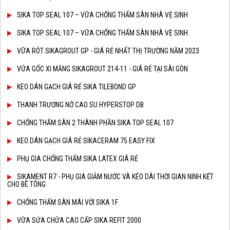
SIKA TOP SEAL 107 – VỮA CHỐNG THẤM SÀN NHÀ VỆ SINH
SIKA TOP SEAL 107 – VỮA CHỐNG THẤM SÀN NHÀ VỆ SINH
VỮA RÓT SIKAGROUT GP - GIÁ RẺ NHẤT THỊ TRƯỜNG NĂM 2023
VỮA GỐC XI MĂNG SIKAGROUT 214-11 - GIÁ RẺ TẠI SÀI GÒN
KEO DÁN GẠCH GIÁ RẺ SIKA TILEBOND GP
THANH TRƯƠNG NỞ CAO SU HYPERSTOP DB
CHỐNG THẤM SÀN 2 THÀNH PHẦN SIKA TOP SEAL 107
KEO DÁN GẠCH GIÁ RẺ SIKACERAM 75 EASY FIX
PHỤ GIA CHỐNG THẤM SIKA LATEX GIÁ RẺ
SIKAMENT R7 - PHỤ GIA GIẢM NƯỚC VÀ KÉO DÀI THỜI GIAN NINH KẾT
CHO BÊ TÔNG
CHỐNG THẤM SÀN MÁI VỚI SIKA 1F
VỮA SỬA CHỮA CAO CẤP SIKA REFIT 2000