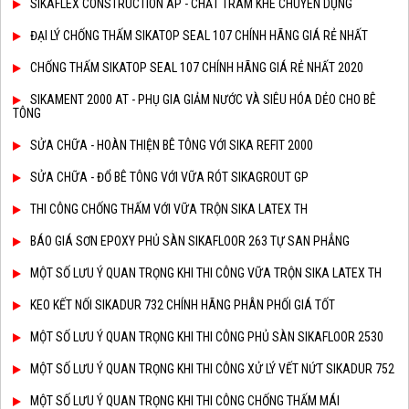
SIKAFLEX CONSTRUCTION AP - CHẤT TRÁM KHE CHUYÊN DỤNG
ĐẠI LÝ CHỐNG THẤM SIKATOP SEAL 107 CHÍNH HÃNG GIÁ RẺ NHẤT
CHỐNG THẤM SIKATOP SEAL 107 CHÍNH HÃNG GIÁ RẺ NHẤT 2020
SIKAMENT 2000 AT - PHỤ GIA GIẢM NƯỚC VÀ SIÊU HÓA DẺO CHO BÊ
TÔNG
SỬA CHỮA - HOÀN THIỆN BÊ TÔNG VỚI SIKA REFIT 2000
SỬA CHỮA - ĐỔ BÊ TÔNG VỚI VỮA RÓT SIKAGROUT GP
THI CÔNG CHỐNG THẤM VỚI VỮA TRỘN SIKA LATEX TH
BÁO GIÁ SƠN EPOXY PHỦ SÀN SIKAFLOOR 263 TỰ SAN PHẲNG
MỘT SỐ LƯU Ý QUAN TRỌNG KHI THI CÔNG VỮA TRỘN SIKA LATEX TH
KEO KẾT NỐI SIKADUR 732 CHÍNH HÃNG PHÂN PHỐI GIÁ TỐT
MỘT SỐ LƯU Ý QUAN TRỌNG KHI THI CÔNG PHỦ SÀN SIKAFLOOR 2530
MỘT SỐ LƯU Ý QUAN TRỌNG KHI THI CÔNG XỬ LÝ VẾT NỨT SIKADUR 752
MỘT SỐ LƯU Ý QUAN TRỌNG KHI THI CÔNG CHỐNG THẤM MÁI