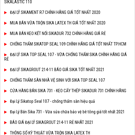
SIKALASTIC 110
ĐẠI LÝ SIKAMENT R7 CHÍNH HÃNG GIÁ TỐT NHẤT 2020
MUA BÁN VỮA TRỘN SIKA LATEX TH GIÁ TỐT NHẤT 2020
MUA BÁN KEO KẾT NỐI SIKADUR 732 CHÍNH HÃNG GIÁ RẺ
CHỐNG THẤM SIKATOP SEAL 109 CHÍNH HÃNG GIÁ TỐT NHẤT TP.HCM
ĐẠI LÝ SIKA TOP SEAL 107 - VỮA CHỐNG THẤM SIKA CHÍNH HÃNG GIÁ
RẺ
ĐẠI LÝ SIKAGROUT 214-11 BÁO GIÁ SIKA TỐT NHẤT 2021
CHỐNG THẤM SÀN NHÀ VỆ SINH VỚI SIKA TOP SEAL 107
CỬA HÀNG BÁN SIKA 731 - KEO CẤY THÉP SIKADUR 731 CHÍNH HÃNG
Đại Lý Sikatop Seal 107 - chống thấm sàn hiệu quả
Đại Lý Bán Sika 731 - Vữa sửa chữa bảo vệ bê tông giá tốt nhất 2021
BÁO GIÁ ĐẠI LÝ SIKAGROUT 214-11 RẺ NHÂT 2021
THÔNG SỐ KỸ THUẬT VỮA TRỘN SIKA LATEX TH