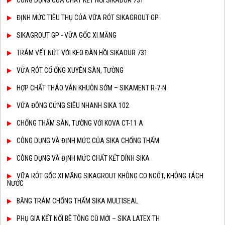
CÔNG DỤNG CỦA CHẤT KẾT NỐI SIKADUR 731
ĐỊNH MỨC TIÊU THỤ CỦA VỮA RÓT SIKAGROUT GP
SIKAGROUT GP - VỮA GỐC XI MĂNG
TRÁM VẾT NỨT VỚI KEO ĐÀN HỒI SIKADUR 731
VỮA RÓT CỔ ỐNG XUYÊN SÀN, TƯỜNG
HỢP CHẤT THÁO VÁN KHUÔN SỚM – SIKAMENT R-7-N
VỮA ĐÔNG CỨNG SIÊU NHANH SIKA 102
CHỐNG THẤM SÀN, TƯỜNG VỚI KOVA CT-11 A
CÔNG DỤNG VÀ ĐỊNH MỨC CỦA SIKA CHỐNG THẤM
CÔNG DỤNG VÀ ĐỊNH MỨC CHẤT KẾT DÍNH SIKA
VỮA RÓT GỐC XI MĂNG SIKAGROUT KHÔNG CO NGÓT, KHÔNG TÁCH
NƯỚC
BĂNG TRÁM CHỐNG THẤM SIKA MULTISEAL
PHỤ GIA KẾT NỐI BÊ TÔNG CŨ MỚI – SIKA LATEX TH