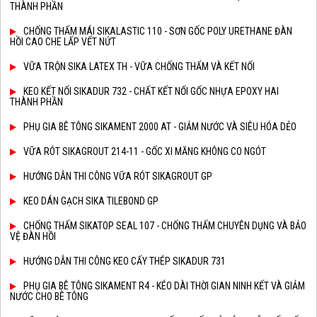
THÀNH PHẦN
CHỐNG THẤM MÁI SIKALASTIC 110 - SƠN GỐC POLY URETHANE ĐÀN
HỒI CAO CHE LẤP VẾT NỨT
VỮA TRỘN SIKA LATEX TH - VỮA CHỐNG THẤM VÀ KẾT NỐI
KEO KẾT NỐI SIKADUR 732 - CHẤT KẾT NỐI GỐC NHỰA EPOXY HAI
THÀNH PHẦN
PHỤ GIA BÊ TÔNG SIKAMENT 2000 AT - GIẢM NƯỚC VÀ SIÊU HÓA DẺO
VỮA RÓT SIKAGROUT 214-11 - GỐC XI MĂNG KHÔNG CO NGÓT
HƯỚNG DẪN THI CÔNG VỮA RÓT SIKAGROUT GP
KEO DÁN GẠCH SIKA TILEBOND GP
CHỐNG THẤM SIKATOP SEAL 107 - CHỐNG THẤM CHUYÊN DỤNG VÀ BẢO
VỆ ĐÀN HỒI
HƯỚNG DẪN THI CÔNG KEO CẤY THÉP SIKADUR 731
PHỤ GIA BÊ TÔNG SIKAMENT R4 - KÉO DÀI THỜI GIAN NINH KẾT VÀ GIẢM
NƯỚC CHO BÊ TÔNG