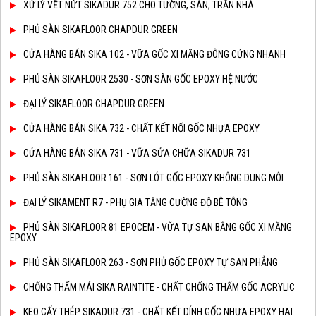
XỬ LÝ VẾT NỨT SIKADUR 752 CHO TƯỜNG, SÀN, TRẦN NHÀ
PHỦ SÀN SIKAFLOOR CHAPDUR GREEN
CỬA HÀNG BÁN SIKA 102 - VỮA GỐC XI MĂNG ĐÔNG CỨNG NHANH
PHỦ SÀN SIKAFLOOR 2530 - SƠN SÀN GỐC EPOXY HỆ NƯỚC
ĐẠI LÝ SIKAFLOOR CHAPDUR GREEN
CỬA HÀNG BÁN SIKA 732 - CHẤT KẾT NỐI GỐC NHỰA EPOXY
CỬA HÀNG BÁN SIKA 731 - VỮA SỬA CHỮA SIKADUR 731
PHỦ SÀN SIKAFLOOR 161 - SƠN LÓT GỐC EPOXY KHÔNG DUNG MÔI
ĐẠI LÝ SIKAMENT R7 - PHỤ GIA TĂNG CƯỜNG ĐỘ BÊ TÔNG
PHỦ SÀN SIKAFLOOR 81 EPOCEM - VỮA TỰ SAN BẰNG GỐC XI MĂNG
EPOXY
PHỦ SÀN SIKAFLOOR 263 - SƠN PHỦ GỐC EPOXY TỰ SAN PHẲNG
CHỐNG THẤM MÁI SIKA RAINTITE - CHẤT CHỐNG THẤM GỐC ACRYLIC
KEO CẤY THÉP SIKADUR 731 - CHẤT KẾT DÍNH GỐC NHỰA EPOXY HAI