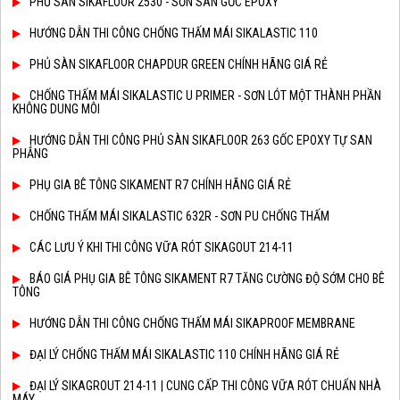
PHỦ SÀN SIKAFLOOR 2530 - SƠN SÀN GỐC EPOXY
HƯỚNG DẪN THI CÔNG CHỐNG THẤM MÁI SIKALASTIC 110
PHỦ SÀN SIKAFLOOR CHAPDUR GREEN CHÍNH HÃNG GIÁ RẺ
CHỐNG THẤM MÁI SIKALASTIC U PRIMER - SƠN LÓT MỘT THÀNH PHẦN
KHÔNG DUNG MÔI
HƯỚNG DẪN THI CÔNG PHỦ SÀN SIKAFLOOR 263 GỐC EPOXY TỰ SAN
PHẲNG
PHỤ GIA BÊ TÔNG SIKAMENT R7 CHÍNH HÃNG GIÁ RẺ
CHỐNG THẤM MÁI SIKALASTIC 632R - SƠN PU CHỐNG THẤM
CÁC LƯU Ý KHI THI CÔNG VỮA RÓT SIKAGOUT 214-11
BÁO GIÁ PHỤ GIA BÊ TÔNG SIKAMENT R7 TĂNG CƯỜNG ĐỘ SỚM CHO BÊ
TÔNG
HƯỚNG DẪN THI CÔNG CHỐNG THẤM MÁI SIKAPROOF MEMBRANE
ĐẠI LÝ CHỐNG THẤM MÁI SIKALASTIC 110 CHÍNH HÃNG GIÁ RẺ
ĐẠI LÝ SIKAGROUT 214-11 | CUNG CẤP THI CÔNG VỮA RÓT CHUẨN NHÀ
MÁY