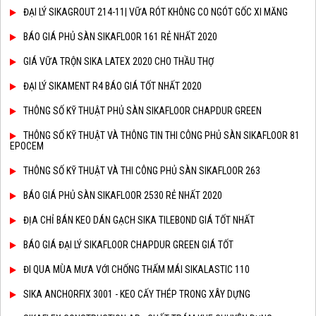
ĐẠI LÝ SIKAGROUT 214-11| VỮA RÓT KHÔNG CO NGÓT GỐC XI MĂNG
BÁO GIÁ PHỦ SÀN SIKAFLOOR 161 RẺ NHẤT 2020
GIÁ VỮA TRỘN SIKA LATEX 2020 CHO THẦU THỢ
ĐẠI LÝ SIKAMENT R4 BÁO GIÁ TỐT NHẤT 2020
THÔNG SỐ KỸ THUẬT PHỦ SÀN SIKAFLOOR CHAPDUR GREEN
THÔNG SỐ KỸ THUẬT VÀ THÔNG TIN THI CÔNG PHỦ SÀN SIKAFLOOR 81
EPOCEM
THÔNG SỐ KỸ THUẬT VÀ THI CÔNG PHỦ SÀN SIKAFLOOR 263
BÁO GIÁ PHỦ SÀN SIKAFLOOR 2530 RẺ NHẤT 2020
ĐỊA CHỈ BÁN KEO DÁN GẠCH SIKA TILEBOND GIÁ TỐT NHẤT
BÁO GIÁ ĐẠI LÝ SIKAFLOOR CHAPDUR GREEN GIÁ TỐT
ĐI QUA MÙA MƯA VỚI CHỐNG THẤM MÁI SIKALASTIC 110
SIKA ANCHORFIX 3001 - KEO CẤY THÉP TRONG XÂY DỰNG