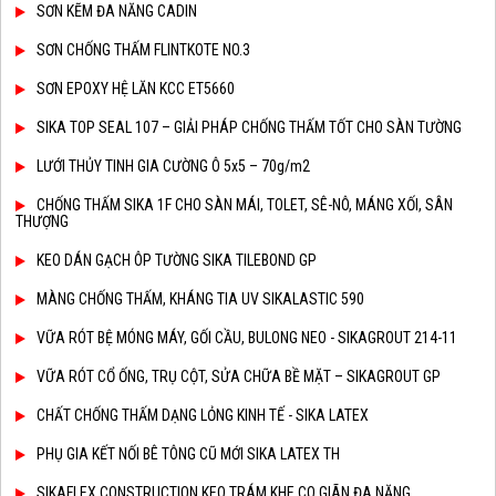
SƠN KẼM ĐA NĂNG CADIN
SƠN CHỐNG THẤM FLINTKOTE NO.3
SƠN EPOXY HỆ LĂN KCC ET5660
SIKA TOP SEAL 107 – GIẢI PHÁP CHỐNG THẤM TỐT CHO SÀN TƯỜNG
LƯỚI THỦY TINH GIA CƯỜNG Ô 5x5 – 70g/m2
CHỐNG THẤM SIKA 1F CHO SÀN MÁI, TOLET, SÊ-NÔ, MÁNG XỐI, SÂN
THƯỢNG
KEO DÁN GẠCH ÔP TƯỜNG SIKA TILEBOND GP
MÀNG CHỐNG THẤM, KHÁNG TIA UV SIKALASTIC 590
VỮA RÓT BỆ MÓNG MÁY, GỐI CẦU, BULONG NEO - SIKAGROUT 214-11
VỮA RÓT CỔ ỐNG, TRỤ CỘT, SỬA CHỮA BỀ MẶT – SIKAGROUT GP
CHẤT CHỐNG THẤM DẠNG LỎNG KINH TẾ - SIKA LATEX
PHỤ GIA KẾT NỐI BÊ TÔNG CŨ MỚI SIKA LATEX TH
SIKAFLEX CONSTRUCTION KEO TRÁM KHE CO GIÃN ĐA NĂNG