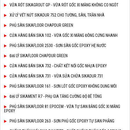
VỮA RÓT SIKAGROUT GP - VỮA RÓT GỐC XI MĂNG KHÔNG CO NGÓT
XỬ LÝ VẾT NỨT SIKADUR 752 CHO TƯỜNG, SÀN, TRẦN NHÀ
PHỦ SÀN SIKAFLOOR CHAPDUR GREEN
CỬA HÀNG BÁN SIKA 102 - VỮA GỐC XI MĂNG ĐÔNG CỨNG NHANH
PHỦ SÀN SIKAFLOOR 2530 - SƠN SÀN GỐC EPOXY HỆ NƯỚC
ĐẠI LÝ SIKAFLOOR CHAPDUR GREEN
CỬA HÀNG BÁN SIKA 732 - CHẤT KẾT NỐI GỐC NHỰA EPOXY
CỬA HÀNG BÁN SIKA 731 - VỮA SỬA CHỮA SIKADUR 731
PHỦ SÀN SIKAFLOOR 161 - SƠN LÓT GỐC EPOXY KHÔNG DUNG MÔI
ĐẠI LÝ SIKAMENT R7 - PHỤ GIA TĂNG CƯỜNG ĐỘ BÊ TÔNG
PHỦ SÀN SIKAFLOOR 81 EPOCEM - VỮA TỰ SAN BẰNG GỐC XI MĂNG
EPOXY
PHỦ SÀN SIKAFLOOR 263 - SƠN PHỦ GỐC EPOXY TỰ SAN PHẲNG