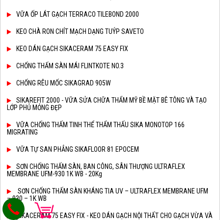
VỮA ỐP LÁT GẠCH TERRACO TILEBOND 2000
KEO CHÀ RON CHÍT MẠCH DẠNG TUÝP SAVETO
KEO DÁN GẠCH SIKACERAM 75 EASY FIX
CHỐNG THẤM SÀN MÁI FLINTKOTE NO.3
CHỐNG RÊU MỐC SIKAGRAD 905W
SIKAREFIT 2000 - VỮA SỬA CHỮA THẨM MỸ BỀ MẶT BÊ TÔNG VÀ TẠO
LỚP PHỦ MỎNG ĐẸP
VỮA CHỐNG THẤM TINH THỂ THẨM THẤU SIKA MONOTOP 166
MIGRATING
VỮA TỰ SAN PHẲNG SIKAFLOOR 81 EPOCEM
SƠN CHỐNG THẤM SÀN, BAN CÔNG, SÂN THƯỢNG ULTRAFLEX
MEMBRANE UFM-930 1K WB - 20Kg
SƠN CHỐNG THẤM SÀN KHÁNG TIA UV – ULTRAFLEX MEMBRANE UFM
– 930 – 1K WB
SIKACERAM 75 EASY FIX - KEO DÁN GẠCH NỘI THẤT CHO GẠCH VỪA VÀ