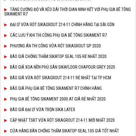
TĂNG CƯỜNG ĐỘ VÀ KÉO DÀI THỜI GIAN NINH KẾT VỚI PHỤ GIA BÊ TÔNG
SIKAMENT R7
ĐẠI LÝ VỮA RÓT SIKAGROUT 214-11 CHÍNH HÃNG TẠI SÀI GÒN
CÁC LƯU Ý KHI THI CÔNG PHỤ GIA BÊ TÔNG SIKAMENT R7
PHƯƠNG ÁN THI CÔNG VỮA RÓT SIKAGROUT GP 2020
BÁO GIÁ CHỐNG THẤM SIKATOP SEAL 105 RẺ NHẤT 2020
BÁO GIÁ XOA NỀN PHỦ SÀN SIKAFLOOR CHAPDUR GREY 2020
BÁO GIÁ VỮA RÓT SIKAGROUT 214-11 RẺ NHẤT TẠI TP HCM
BÁO GIÁ PHỤ GIA BÊ TÔNG SIKAMENT R7 CHÍNH HÃNG
PHỤ GIA BÊ TÔNG SIKAMENT 2000 AT GIÁ RẺ NHẤT 2020
BÁO GIÁ ĐẠI LÝ VỮA TRỘN SIKA LATEX
CẬP NHẬT TSKT VỮA RÓT SIKAGROUT 214-11 MỚI NHẤT 2020
CỬA HÀNG BÁN CHỐNG THẤM SIKATOP SEAL 105 GIÁ TỐT NHẤT