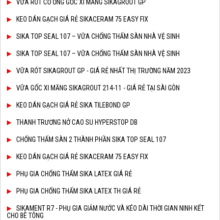
VỮA RÓT CỔ ỐNG GỐC XI MĂNG SIKAGROUT GP
KEO DÁN GẠCH GIÁ RẺ SIKACERAM 75 EASY FIX
SIKA TOP SEAL 107 – VỮA CHỐNG THẤM SÀN NHÀ VỆ SINH
SIKA TOP SEAL 107 – VỮA CHỐNG THẤM SÀN NHÀ VỆ SINH
VỮA RÓT SIKAGROUT GP - GIÁ RẺ NHẤT THỊ TRƯỜNG NĂM 2023
VỮA GỐC XI MĂNG SIKAGROUT 214-11 - GIÁ RẺ TẠI SÀI GÒN
KEO DÁN GẠCH GIÁ RẺ SIKA TILEBOND GP
THANH TRƯƠNG NỞ CAO SU HYPERSTOP DB
CHỐNG THẤM SÀN 2 THÀNH PHẦN SIKA TOP SEAL 107
KEO DÁN GẠCH GIÁ RẺ SIKACERAM 75 EASY FIX
PHỤ GIA CHỐNG THẤM SIKA LATEX GIÁ RẺ
PHỤ GIA CHỐNG THẤM SIKA LATEX TH GIÁ RẺ
SIKAMENT R7 - PHỤ GIA GIẢM NƯỚC VÀ KÉO DÀI THỜI GIAN NINH KẾT
CHO BÊ TÔNG