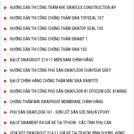
HƯỚNG DẪN THI CÔNG TRÁM KHE SIKAFLEX CONSTRUCTION AP
HƯỚNG DẪN THI CÔNG CHỐNG THẤM SIKA TOPSEAL 107
HƯỚNG DẪN THI CÔNG CHỐNG THẤM SIKATOP SEAL 105
HƯỚNG DẪN THI CÔNG CHỐNG THẤM SIKABIT 1
HƯỚNG DẪN THI CÔNG CHỐNG THẤM SIKA 102
ĐẠI LÝ SIKAGROUT 214-11 MIỀN NAM CHÍNH HÃNG
HƯỚNG DẪN THI CÔNG PHỦ SÀN SIKAFLOOR CHAPDUR GREY
ĐẠI LÝ CHÍNH HÃNG CHỐNG THẤM MÁI SIKA RAINTITE
HƯỚNG DẪN THI CÔNG PHỦ SÀN SIKAFLOOR 81 EPOCEM GỐC XI MĂNG
CHỐNG THẤM MÁI SIKAPROOF MEMBRANE CHÍNH HÃNG
PHỦ SÀN SIKAFLOOR 161 - SƠN LÓT SÀN GỐC NHỰA EPOXY
ĐẠI LÝ SIKAMENT R4 GIÁ RẺ TẠI TP.HCM - CÁC TỈNH PHỤ CẬN
VỮA RÓT SIKAGROUT 214-11 GIÁ RẺ TẠI TP.HCM, BÌNH DƯƠNG, ĐỒNG