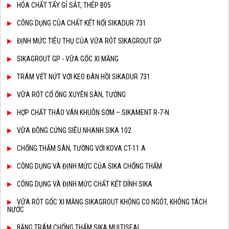
HÓA CHẤT TẨY GỈ SẮT, THÉP B05
CÔNG DỤNG CỦA CHẤT KẾT NỐI SIKADUR 731
ĐỊNH MỨC TIÊU THỤ CỦA VỮA RÓT SIKAGROUT GP
SIKAGROUT GP - VỮA GỐC XI MĂNG
TRÁM VẾT NỨT VỚI KEO ĐÀN HỒI SIKADUR 731
VỮA RÓT CỔ ỐNG XUYÊN SÀN, TƯỜNG
HỢP CHẤT THÁO VÁN KHUÔN SỚM – SIKAMENT R-7-N
VỮA ĐÔNG CỨNG SIÊU NHANH SIKA 102
CHỐNG THẤM SÀN, TƯỜNG VỚI KOVA CT-11 A
CÔNG DỤNG VÀ ĐỊNH MỨC CỦA SIKA CHỐNG THẤM
CÔNG DỤNG VÀ ĐỊNH MỨC CHẤT KẾT DÍNH SIKA
VỮA RÓT GỐC XI MĂNG SIKAGROUT KHÔNG CO NGÓT, KHÔNG TÁCH
NƯỚC
BĂNG TRÁM CHỐNG THẤM SIKA MULTISEAL