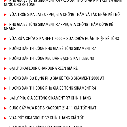
PHỤ GIA BÊ TÔNG SIKAMENT R4 - KÉO DÀI THỜI GIAN NINH KẾT VÀ GIẢM
NƯỚC CHO BÊ TÔNG
VỮA TRỘN SIKA LATEX - PHỤ GIA CHỐNG THẤM VÀ TÁC NHÂN KẾT NỐI
PHỤ GIA BÊ TÔNG SIKAMENT R7 - PHỤ GIA CHỐNG THẤM ĐÔNG KẾT
NHANH
VỮA SỬA CHỮA SIKA REFIT 2000 – SỬA CHỮA HOÀN THIỆN BÊ TÔNG
HƯỚNG DẪN THI CÔNG PHỤ GIA BÊ TÔNG SIKAMENT R7
HƯỚNG DẪN THI CÔNG KEO DÁN GẠCH SIKA TILEBOND
ĐẠI LÝ SIKAFLOOR CHAPDUR GREEN GIÁ RẺ
HƯỚNG DẪN SỬ DỤNG PHỤ GIA BÊ TÔNG SIKAMENT 2000 AT
HƯỚNG DẪN THI CÔNG PHỤ GIA BÊ TÔNG SIKAMENT R4
ĐẠI LÝ PHỤ GIA BÊ TÔNG SIKAMENT R7 CHÍNH HÃNG
CUNG CẤP VỮA RÓT SIKAGROUT 214-11 GIÁ TỐT NHẤT
VỮA RÓT SIKAGROUT GP CHÍNH HÃNG GIÁ TỐT