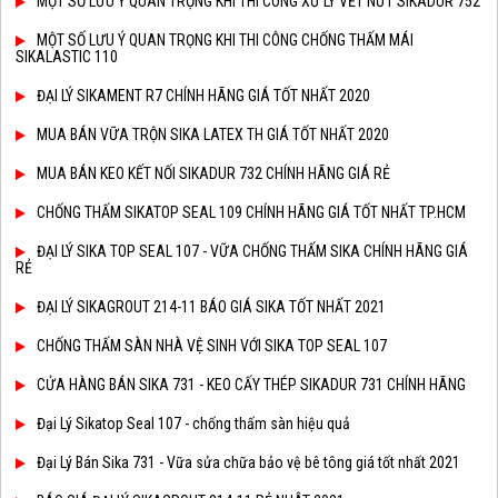
MỘT SỐ LƯU Ý QUAN TRỌNG KHI THI CÔNG XỬ LÝ VẾT NỨT SIKADUR 752
MỘT SỐ LƯU Ý QUAN TRỌNG KHI THI CÔNG CHỐNG THẤM MÁI
SIKALASTIC 110
ĐẠI LÝ SIKAMENT R7 CHÍNH HÃNG GIÁ TỐT NHẤT 2020
MUA BÁN VỮA TRỘN SIKA LATEX TH GIÁ TỐT NHẤT 2020
MUA BÁN KEO KẾT NỐI SIKADUR 732 CHÍNH HÃNG GIÁ RẺ
CHỐNG THẤM SIKATOP SEAL 109 CHÍNH HÃNG GIÁ TỐT NHẤT TP.HCM
ĐẠI LÝ SIKA TOP SEAL 107 - VỮA CHỐNG THẤM SIKA CHÍNH HÃNG GIÁ
RẺ
ĐẠI LÝ SIKAGROUT 214-11 BÁO GIÁ SIKA TỐT NHẤT 2021
CHỐNG THẤM SÀN NHÀ VỆ SINH VỚI SIKA TOP SEAL 107
CỬA HÀNG BÁN SIKA 731 - KEO CẤY THÉP SIKADUR 731 CHÍNH HÃNG
Đại Lý Sikatop Seal 107 - chống thấm sàn hiệu quả
Đại Lý Bán Sika 731 - Vữa sửa chữa bảo vệ bê tông giá tốt nhất 2021