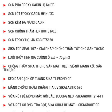
SƠN PHỦ EPOXY CADIN HỆ NƯỚC
SƠN LÓT EPOXY CADIN HỆ NƯỚC
SƠN KẼM ĐA NĂNG CADIN
SƠN CHỐNG THẤM FLINTKOTE NO.3
SƠN EPOXY HỆ LĂN KCC ET5660
SIKA TOP SEAL 107 – GIẢI PHÁP CHỐNG THẤM TỐT CHO SÀN TƯỜNG
LƯỚI THỦY TINH GIA CƯỜNG Ô 5x5 – 70g/m2
CHỐNG THẤM SIKA 1F CHO SÀN MÁI, TOLET, SÊ-NÔ, MÁNG XỐI, SÂN
THƯỢNG
KEO DÁN GẠCH ÔP TƯỜNG SIKA TILEBOND GP
MÀNG CHỐNG THẤM, KHÁNG TIA UV SIKALASTIC 590
VỮA RÓT BỆ MÓNG MÁY, GỐI CẦU, BULONG NEO - SIKAGROUT 214-11
VỮA RÓT CỔ ỐNG, TRỤ CỘT, SỬA CHỮA BỀ MẶT – SIKAGROUT GP