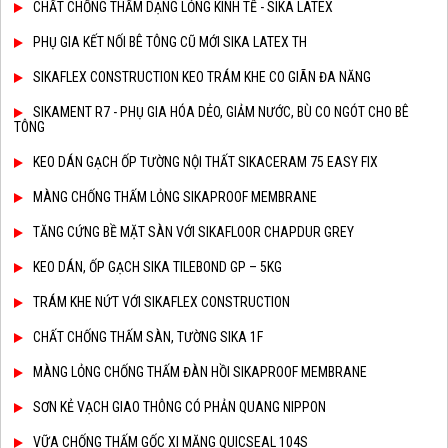
CHẤT CHỐNG THẤM DẠNG LỎNG KINH TẾ - SIKA LATEX
PHỤ GIA KẾT NỐI BÊ TÔNG CŨ MỚI SIKA LATEX TH
SIKAFLEX CONSTRUCTION KEO TRÁM KHE CO GIÃN ĐA NĂNG
SIKAMENT R7 - PHỤ GIA HÓA DẺO, GIẢM NƯỚC, BÙ CO NGÓT CHO BÊ
TÔNG
KEO DÁN GẠCH ỐP TƯỜNG NỘI THẤT SIKACERAM 75 EASY FIX
MÀNG CHỐNG THẤM LỎNG SIKAPROOF MEMBRANE
TĂNG CỨNG BỀ MẶT SÀN VỚI SIKAFLOOR CHAPDUR GREY
KEO DÁN, ỐP GẠCH SIKA TILEBOND GP – 5KG
TRÁM KHE NỨT VỚI SIKAFLEX CONSTRUCTION
CHẤT CHỐNG THẤM SÀN, TƯỜNG SIKA 1F
MÀNG LỎNG CHỐNG THẤM ĐÀN HỒI SIKAPROOF MEMBRANE
SƠN KẺ VẠCH GIAO THÔNG CÓ PHẢN QUANG NIPPON
VỮA CHỐNG THẤM GỐC XI MĂNG QUICSEAL 104S