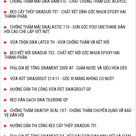
CHỐNG THẤM MÁI SIKA RAINTITE - CHẤT CHỐNG THẤM GỐC ACRYLIC
KEO CẤY THÉP SIKADUR 731 - CHẤT KẾT DÍNH GỐC NHỰA EPOXY HAI
THÀNH PHẦN
CHỐNG THẤM MÁI SIKALASTIC 110 - SƠN GỐC POLY URETHANE ĐÀN
HỒI CAO CHE LẤP VẾT NỨT
VỮA TRỘN SIKA LATEX TH - VỮA CHỐNG THẤM VÀ KẾT NỐI
KEO KẾT NỐI SIKADUR 732 - CHẤT KẾT NỐI GỐC NHỰA EPOXY HAI
THÀNH PHẦN
PHỤ GIA BÊ TÔNG SIKAMENT 2000 AT - GIẢM NƯỚC VÀ SIÊU HÓA DẺO
VỮA RÓT SIKAGROUT 214-11 - GỐC XI MĂNG KHÔNG CO NGÓT
HƯỚNG DẪN THI CÔNG VỮA RÓT SIKAGROUT GP
KEO DÁN GẠCH SIKA TILEBOND GP
CHỐNG THẤM SIKATOP SEAL 107 - CHỐNG THẤM CHUYÊN DỤNG VÀ BẢO
VỆ ĐÀN HỒI
HƯỚNG DẪN THI CÔNG KEO CẤY THÉP SIKADUR 731