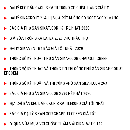
ĐẠI LÝ KEO DÁN GẠCH SIKA TILEBOND GP CHÍNH HÃNG GIÁ RẺ
ĐẠI LÝ SIKAGROUT 214-11| VỮA RÓT KHÔNG CO NGÓT GỐC XI MĂNG
BÁO GIÁ PHỦ SÀN SIKAFLOOR 161 RẺ NHẤT 2020
GIÁ VỮA TRỘN SIKA LATEX 2020 CHO THẦU THỢ
ĐẠI LÝ SIKAMENT R4 BÁO GIÁ TỐT NHẤT 2020
THÔNG SỐ KỸ THUẬT PHỦ SÀN SIKAFLOOR CHAPDUR GREEN
THÔNG SỐ KỸ THUẬT VÀ THÔNG TIN THI CÔNG PHỦ SÀN SIKAFLOOR 81
EPOCEM
THÔNG SỐ KỸ THUẬT VÀ THI CÔNG PHỦ SÀN SIKAFLOOR 263
BÁO GIÁ PHỦ SÀN SIKAFLOOR 2530 RẺ NHẤT 2020
ĐỊA CHỈ BÁN KEO DÁN GẠCH SIKA TILEBOND GIÁ TỐT NHẤT
BÁO GIÁ ĐẠI LÝ SIKAFLOOR CHAPDUR GREEN GIÁ TỐT
ĐI QUA MÙA MƯA VỚI CHỐNG THẤM MÁI SIKALASTIC 110