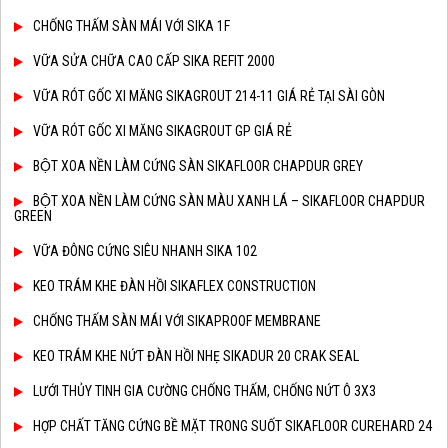
CHỐNG THẤM SÀN MÁI VỚI SIKA 1F
VỮA SỬA CHỮA CAO CẤP SIKA REFIT 2000
VỮA RÓT GỐC XI MĂNG SIKAGROUT 214-11 GIÁ RẺ TẠI SÀI GÒN
VỮA RÓT GỐC XI MĂNG SIKAGROUT GP GIÁ RẺ
BỘT XOA NỀN LÀM CỨNG SÀN SIKAFLOOR CHAPDUR GREY
BỘT XOA NỀN LÀM CỨNG SÀN MÀU XANH LÁ – SIKAFLOOR CHAPDUR
GREEN
VỮA ĐÔNG CỨNG SIÊU NHANH SIKA 102
KEO TRÁM KHE ĐÀN HỒI SIKAFLEX CONSTRUCTION
CHỐNG THẤM SÀN MÁI VỚI SIKAPROOF MEMBRANE
KEO TRÁM KHE NỨT ĐÀN HỒI NHẸ SIKADUR 20 CRAK SEAL
LƯỚI THỦY TINH GIA CƯỜNG CHỐNG THẤM, CHỐNG NỨT Ô 3X3
HỢP CHẤT TĂNG CỨNG BỀ MẶT TRONG SUỐT SIKAFLOOR CUREHARD 24