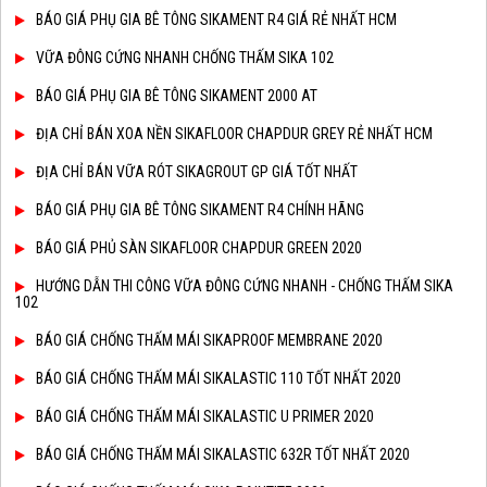
BÁO GIÁ PHỤ GIA BÊ TÔNG SIKAMENT R4 GIÁ RẺ NHẤT HCM
VỮA ĐÔNG CỨNG NHANH CHỐNG THẤM SIKA 102
BÁO GIÁ PHỤ GIA BÊ TÔNG SIKAMENT 2000 AT
ĐỊA CHỈ BÁN XOA NỀN SIKAFLOOR CHAPDUR GREY RẺ NHẤT HCM
ĐỊA CHỈ BÁN VỮA RÓT SIKAGROUT GP GIÁ TỐT NHẤT
BÁO GIÁ PHỤ GIA BÊ TÔNG SIKAMENT R4 CHÍNH HÃNG
BÁO GIÁ PHỦ SÀN SIKAFLOOR CHAPDUR GREEN 2020
HƯỚNG DẪN THI CÔNG VỮA ĐÔNG CỨNG NHANH - CHỐNG THẤM SIKA
102
BÁO GIÁ CHỐNG THẤM MÁI SIKAPROOF MEMBRANE 2020
BÁO GIÁ CHỐNG THẤM MÁI SIKALASTIC 110 TỐT NHẤT 2020
BÁO GIÁ CHỐNG THẤM MÁI SIKALASTIC U PRIMER 2020
BÁO GIÁ CHỐNG THẤM MÁI SIKALASTIC 632R TỐT NHẤT 2020