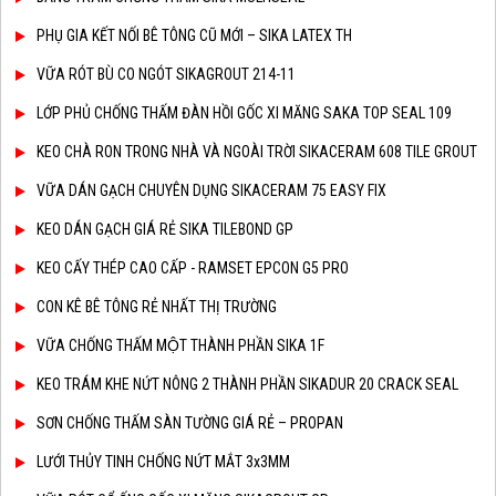
PHỤ GIA KẾT NỐI BÊ TÔNG CŨ MỚI – SIKA LATEX TH
VỮA RÓT BÙ CO NGÓT SIKAGROUT 214-11
LỚP PHỦ CHỐNG THẤM ĐÀN HỒI GỐC XI MĂNG SAKA TOP SEAL 109
KEO CHÀ RON TRONG NHÀ VÀ NGOÀI TRỜI SIKACERAM 608 TILE GROUT
VỮA DÁN GẠCH CHUYÊN DỤNG SIKACERAM 75 EASY FIX
KEO DÁN GẠCH GIÁ RẺ SIKA TILEBOND GP
KEO CẤY THÉP CAO CẤP - RAMSET EPCON G5 PRO
CON KÊ BÊ TÔNG RẺ NHẤT THỊ TRƯỜNG
VỮA CHỐNG THẤM MỘT THÀNH PHẦN SIKA 1F
KEO TRÁM KHE NỨT NÔNG 2 THÀNH PHẦN SIKADUR 20 CRACK SEAL
SƠN CHỐNG THẤM SÀN TƯỜNG GIÁ RẺ – PROPAN
LƯỚI THỦY TINH CHỐNG NỨT MẮT 3x3MM