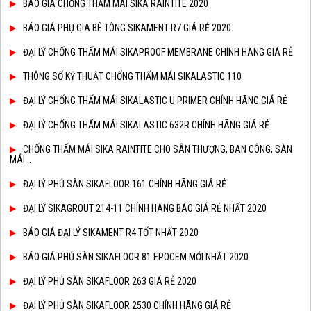
BÁO GIÁ CHỐNG THẤM MÁI SIKA RAINTITE 2020
BÁO GIÁ PHỤ GIA BÊ TÔNG SIKAMENT R7 GIÁ RẺ 2020
ĐẠI LÝ CHỐNG THẤM MÁI SIKAPROOF MEMBRANE CHÍNH HÃNG GIÁ RẺ
THÔNG SỐ KỸ THUẬT CHỐNG THẤM MÁI SIKALASTIC 110
ĐẠI LÝ CHỐNG THẤM MÁI SIKALASTIC U PRIMER CHÍNH HÃNG GIÁ RẺ
ĐẠI LÝ CHỐNG THẤM MÁI SIKALASTIC 632R CHÍNH HÃNG GIÁ RẺ
CHỐNG THẤM MÁI SIKA RAINTITE CHO SÂN THƯỢNG, BAN CÔNG, SÀN
MÁI...
ĐẠI LÝ PHỦ SÀN SIKAFLOOR 161 CHÍNH HÃNG GIÁ RẺ
ĐẠI LÝ SIKAGROUT 214-11 CHÍNH HÃNG BÁO GIÁ RẺ NHẤT 2020
BÁO GIÁ ĐẠI LÝ SIKAMENT R4 TỐT NHẤT 2020
BÁO GIÁ PHỦ SÀN SIKAFLOOR 81 EPOCEM MỚI NHẤT 2020
ĐẠI LÝ PHỦ SÀN SIKAFLOOR 263 GIÁ RẺ 2020
ĐẠI LÝ PHỦ SÀN SIKAFLOOR 2530 CHÍNH HÃNG GIÁ RẺ