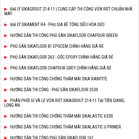
ĐẠI LÝ SIKAGROUT 214-11 | CUNG CẤP THI CÔNG VỮA RÓT CHUẨN NHÀ
MÁY
ĐẠI LÝ SIKAMENT R4 - PHỤ GIA BÊ TÔNG SIÊU HÓA DẺO
HƯỚNG DẪN THI CÔNG PHỦ SÀN SIKAFLOOR CHAPDUR GREEN
PHỦ SÀN SIKAFLOOR 81 EPOCEM CHÍNH HÃNG GIÁ RẺ
PHỦ SÀN SIKAFLOOR 263 - GỐC EPOXY CHÍNH HÃNG GIÁ RẺ
PHỦ SÀN SIKAFLOOR CHAPDUR GREY CHÍNH HÃNG GIÁ RẺ
HƯỚNG DẪN THI CÔNG CHỐNG THẤM MÁI SIKA RAINTITE
HƯỚNG DẪN THI CÔNG - PHỦ SÀN SIKAFLOOR 2530
PHÂN PHỐI SỈ VÀ LẺ VỮA RÓT SIKAGROUT 214-11 TẠI TIỀN GIANG,
LONG AN..
HƯỚNG DẪN THI CÔNG CHỐNG THẤM MÁI SIKALASTIC 632R
HƯỚNG DẪN THI CÔNG CHỐNG THẤM MÁI SIKALASTIC U PRIMER
HƯỚNG DẪN THI CÔNG PHỦ SÀN SIKAFLOOR 161