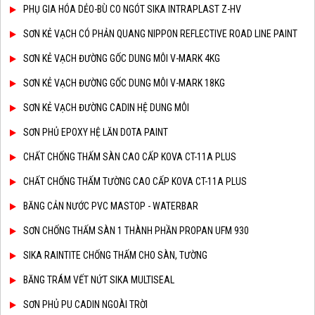
PHỤ GIA HÓA DẺO-BÙ CO NGÓT SIKA INTRAPLAST Z-HV
SƠN KẺ VẠCH CÓ PHẢN QUANG NIPPON REFLECTIVE ROAD LINE PAINT
SƠN KẺ VẠCH ĐƯỜNG GỐC DUNG MÔI V-MARK 4KG
SƠN KẺ VẠCH ĐƯỜNG GỐC DUNG MÔI V-MARK 18KG
SƠN KẺ VẠCH ĐƯỜNG CADIN HỆ DUNG MÔI
SƠN PHỦ EPOXY HỆ LĂN DOTA PAINT
CHẤT CHỐNG THẤM SÀN CAO CẤP KOVA CT-11A PLUS
CHẤT CHỐNG THẤM TƯỜNG CAO CẤP KOVA CT-11A PLUS
BĂNG CẢN NƯỚC PVC MASTOP - WATERBAR
SƠN CHỐNG THẤM SÀN 1 THÀNH PHẦN PROPAN UFM 930
SIKA RAINTITE CHỐNG THẤM CHO SÀN, TƯỜNG
BĂNG TRÁM VẾT NỨT SIKA MULTISEAL
SƠN PHỦ PU CADIN NGOÀI TRỜI