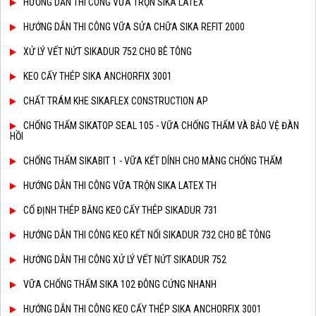
HƯỚNG DẪN THI CÔNG VỮA TRỘN SIKA LATEX
HƯỚNG DẪN THI CÔNG VỮA SỬA CHỮA SIKA REFIT 2000
XỬ LÝ VẾT NỨT SIKADUR 752 CHO BÊ TÔNG
KEO CẤY THÉP SIKA ANCHORFIX 3001
CHẤT TRÁM KHE SIKAFLEX CONSTRUCTION AP
CHỐNG THẤM SIKATOP SEAL 105 - VỮA CHỐNG THẤM VÀ BẢO VỆ ĐÀN
HỒI
CHỐNG THẤM SIKABIT 1 - VỮA KẾT DÍNH CHO MÀNG CHỐNG THẤM
HƯỚNG DẪN THI CÔNG VỮA TRỘN SIKA LATEX TH
CỐ ĐỊNH THÉP BẰNG KEO CẤY THÉP SIKADUR 731
HƯỚNG DẪN THI CÔNG KEO KẾT NỐI SIKADUR 732 CHO BÊ TÔNG
HƯỚNG DẪN THI CÔNG XỬ LÝ VẾT NỨT SIKADUR 752
VỮA CHỐNG THẤM SIKA 102 ĐÔNG CỨNG NHANH
HƯỚNG DẪN THI CÔNG KEO CẤY THÉP SIKA ANCHORFIX 3001