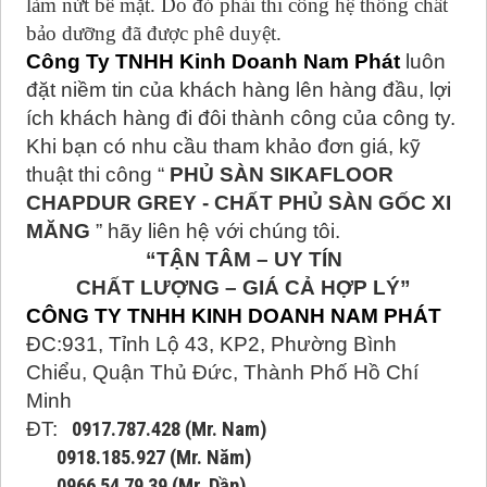
làm nứt bề mặt. Do đó phải thi công hệ thống chất
bảo dưỡng đã được phê duyệt.
Công Ty TNHH Kinh Doanh Nam Phát
luôn
đặt niềm tin của khách hàng lên hàng đầu, lợi
ích khách hàng đi đôi thành công của công ty.
Khi bạn có nhu cầu tham khảo đơn giá, kỹ
thuật thi công “
PHỦ SÀN SIKAFLOOR
CHAPDUR GREY - CHẤT PHỦ SÀN GỐC XI
MĂNG
” hãy liên hệ với chúng tôi.
“TẬN TÂM – UY TÍN
CHẤT LƯỢNG – GIÁ CẢ HỢP LÝ”
CÔNG TY TNHH KINH DOANH NAM PHÁT
ĐC:931, Tỉnh Lộ 43, KP2, Phường Bình
Chiểu, Quận Thủ Đức, Thành Phố Hồ Chí
Minh
ĐT:
0917.787.428 (Mr. Nam)
0918.185.927 (Mr. Năm)
0966 54 79 39 (Mr. Dần)