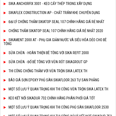
SIKA ANCHORFIX 3001 - KEO CẤY THÉP TRONG XÂY DỰNG
SIKAFLEX CONSTRUCTION AP - CHẤT TRÁM KHE CHUYÊN DỤNG
ĐẠI LÝ CHỐNG THẤM SIKATOP SEAL 107 CHÍNH HÃNG GIÁ RẺ NHẤT
CHỐNG THẤM SIKATOP SEAL 107 CHÍNH HÃNG GIÁ RẺ NHẤT 2020
SIKAMENT 2000 AT - PHỤ GIA GIẢM NƯỚC VÀ SIÊU HÓA DẺO CHO BÊ
TÔNG
SỬA CHỮA - HOÀN THIỆN BÊ TÔNG VỚI SIKA REFIT 2000
SỬA CHỮA - ĐỔ BÊ TÔNG VỚI VỮA RÓT SIKAGROUT GP
THI CÔNG CHỐNG THẤM VỚI VỮA TRỘN SIKA LATEX TH
BÁO GIÁ SƠN EPOXY PHỦ SÀN SIKAFLOOR 263 TỰ SAN PHẲNG
MỘT SỐ LƯU Ý QUAN TRỌNG KHI THI CÔNG VỮA TRỘN SIKA LATEX TH
KEO KẾT NỐI SIKADUR 732 CHÍNH HÃNG PHÂN PHỐI GIÁ TỐT
MỘT SỐ LƯU Ý QUAN TRỌNG KHI THI CÔNG PHỦ SÀN SIKAFLOOR 2530