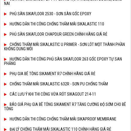
NAI
PHỦ SÀN SIKAFLOOR 2530 - SƠN SÀN GỐC EPOXY
HƯỚNG DẪN THI CÔNG CHỐNG THẤM MÁI SIKALASTIC 110
PHỦ SÀN SIKAFLOOR CHAPDUR GREEN CHÍNH HÃNG GIÁ RẺ
CHỐNG THẤM MÁI SIKALASTIC U PRIMER - SƠN LÓT MỘT THÀNH PHẦN
KHÔNG DUNG MÔI
HƯỚNG DẪN THI CÔNG PHỦ SÀN SIKAFLOOR 263 GỐC EPOXY TỰ SAN
PHẲNG
PHỤ GIA BÊ TÔNG SIKAMENT R7 CHÍNH HÃNG GIÁ RẺ
CHỐNG THẤM MÁI SIKALASTIC 632R - SƠN PU CHỐNG THẤM
CÁC LƯU Ý KHI THI CÔNG VỮA RÓT SIKAGOUT 214-11
BÁO GIÁ PHỤ GIA BÊ TÔNG SIKAMENT R7 TĂNG CƯỜNG ĐỘ SỚM CHO BÊ
TÔNG
HƯỚNG DẪN THI CÔNG CHỐNG THẤM MÁI SIKAPROOF MEMBRANE
ĐẠI LÝ CHỐNG THẤM MÁI SIKALASTIC 110 CHÍNH HÃNG GIÁ RẺ