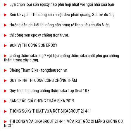
Lựa chọn loại sơn epoxy nào phù hợp nhất với ngôi nhà của bạn
Sơn kẻ vạch - Thi công sơn nhiệt dẻo phản quang, Sơn kẻ đường
Hướng dẫn chi tiết thi công sân bóng rổ theo tiêu chuẩn 6 lớp
thi công sơn epoxy chống trơn trượt.
ĐƠN VỊ THI CÔNG SƠN EPOXY
chống thấm sika là gì? vật liệu chống thấm sika chất phụ gia chống
thấm trong xây dựng.
Chống Thấm Sika - tongthauson.vn
QUY TRÌNH THI CÔNG CÔNG CHỐNG THẤM
Quy Trình thi công chống thấm sika Top Seal 107
BẢNG BÁO GIÁ CHỐNG THẤM SIKA 2019
THÔNG SỐ KỸ THUẬT VỮA RÓT SIKAGROUT 214-11
THI CÔNG VỮA SIKAGROUT 214-11 VỮA RÓT GỐC XI MĂNG KHÔNG CO
NGÓT