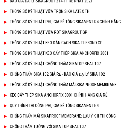
BÁO GIÁ ĐẠI LÝ SIKAGROUT 214-11 RẺ NHÂT 2021
THÔNG SỐ KỸ THUẬT VỮA TRỘN SIKA LATEX TH
THÔNG SỐ KỸ THUẬT PHỤ GIA BÊ TÔNG SIKAMENT R4 CHÍNH HÃNG
THÔNG SỐ KỸ THUẬT VỮA RÓT SIKAGROUT GP
THÔNG SỐ KỸ THUẬT KEO DÁN GẠCH SIKA TILEBOND GP
THÔNG SỐ KỸ THUẬT KEO CẤY THÉP SIKA ANCHORFIX 3001
THÔNG SỐ KỸ THUẬT CHỐNG THẤM SIKATOP SEAL 107
CHỐNG THẤM SIKA 102 GIÁ RẺ - BÁO GIÁ ĐẠI LÝ SIKA 102
THÔNG SỐ KỸ THUẬT CHỐNG THẤM MÁI SIKAPROOF MEMBRANE
KEO CẤY THÉP SIKA ANCHORFIX 3001 CHÍNH HÃNG GIÁ RẺ
QUY TRÌNH THI CÔNG PHỤ GIA BÊ TÔNG SIKAMENT R4
CHỐNG THẤM MÁI SIKAPROOF MEMBRANE: LƯU Ý KHI THI CÔNG
CHỐNG THẤM TƯỜNG VỚI SIKA TOP SEAL 107