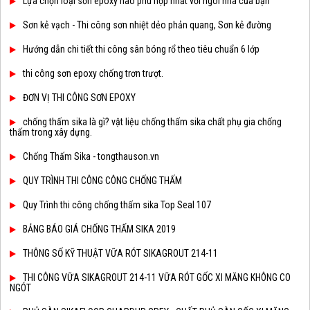
Lựa chọn loại sơn epoxy nào phù hợp nhất với ngôi nhà của bạn
Sơn kẻ vạch - Thi công sơn nhiệt dẻo phản quang, Sơn kẻ đường
Hướng dẫn chi tiết thi công sân bóng rổ theo tiêu chuẩn 6 lớp
thi công sơn epoxy chống trơn trượt.
ĐƠN VỊ THI CÔNG SƠN EPOXY
chống thấm sika là gì? vật liệu chống thấm sika chất phụ gia chống
thấm trong xây dựng.
Chống Thấm Sika - tongthauson.vn
QUY TRÌNH THI CÔNG CÔNG CHỐNG THẤM
Quy Trình thi công chống thấm sika Top Seal 107
BẢNG BÁO GIÁ CHỐNG THẤM SIKA 2019
THÔNG SỐ KỸ THUẬT VỮA RÓT SIKAGROUT 214-11
THI CÔNG VỮA SIKAGROUT 214-11 VỮA RÓT GỐC XI MĂNG KHÔNG CO
NGÓT