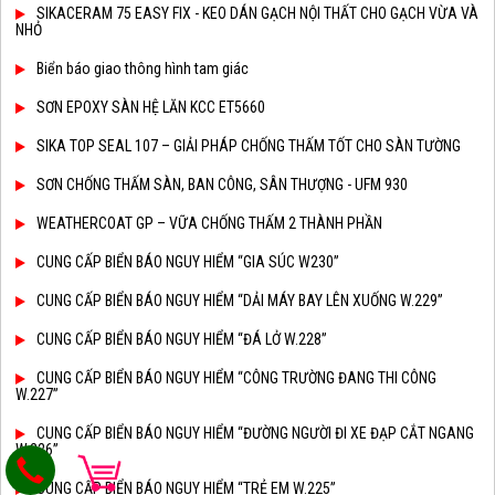
SIKACERAM 75 EASY FIX - KEO DÁN GẠCH NỘI THẤT CHO GẠCH VỪA VÀ
NHỎ
Biển báo giao thông hình tam giác
SƠN EPOXY SÀN HỆ LĂN KCC ET5660
SIKA TOP SEAL 107 – GIẢI PHÁP CHỐNG THẤM TỐT CHO SÀN TƯỜNG
SƠN CHỐNG THẤM SÀN, BAN CÔNG, SÂN THƯỢNG - UFM 930
WEATHERCOAT GP – VỮA CHỐNG THẤM 2 THÀNH PHẦN
CUNG CẤP BIỂN BÁO NGUY HIỂM “GIA SÚC W230”
CUNG CẤP BIỂN BÁO NGUY HIỂM “DẢI MÁY BAY LÊN XUỐNG W.229”
CUNG CẤP BIỂN BÁO NGUY HIỂM “ĐÁ LỞ W.228”
CUNG CẤP BIỂN BÁO NGUY HIỂM “CÔNG TRƯỜNG ĐANG THI CÔNG
W.227”
CUNG CẤP BIỂN BÁO NGUY HIỂM “ĐƯỜNG NGƯỜI ĐI XE ĐẠP CẮT NGANG
W.226”
CUNG CẤP BIỂN BÁO NGUY HIỂM “TRẺ EM W.225”