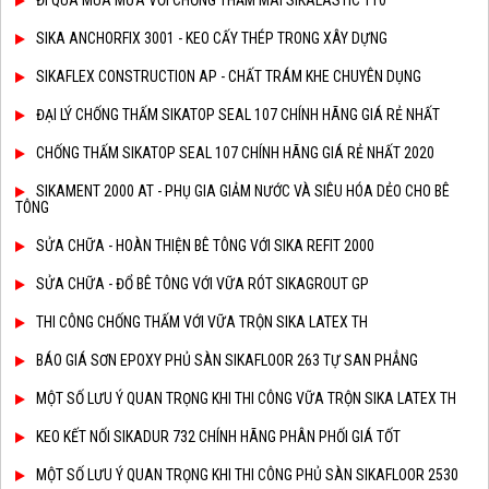
SIKA ANCHORFIX 3001 - KEO CẤY THÉP TRONG XÂY DỰNG
SIKAFLEX CONSTRUCTION AP - CHẤT TRÁM KHE CHUYÊN DỤNG
ĐẠI LÝ CHỐNG THẤM SIKATOP SEAL 107 CHÍNH HÃNG GIÁ RẺ NHẤT
CHỐNG THẤM SIKATOP SEAL 107 CHÍNH HÃNG GIÁ RẺ NHẤT 2020
SIKAMENT 2000 AT - PHỤ GIA GIẢM NƯỚC VÀ SIÊU HÓA DẺO CHO BÊ
TÔNG
SỬA CHỮA - HOÀN THIỆN BÊ TÔNG VỚI SIKA REFIT 2000
SỬA CHỮA - ĐỔ BÊ TÔNG VỚI VỮA RÓT SIKAGROUT GP
THI CÔNG CHỐNG THẤM VỚI VỮA TRỘN SIKA LATEX TH
BÁO GIÁ SƠN EPOXY PHỦ SÀN SIKAFLOOR 263 TỰ SAN PHẲNG
MỘT SỐ LƯU Ý QUAN TRỌNG KHI THI CÔNG VỮA TRỘN SIKA LATEX TH
KEO KẾT NỐI SIKADUR 732 CHÍNH HÃNG PHÂN PHỐI GIÁ TỐT
MỘT SỐ LƯU Ý QUAN TRỌNG KHI THI CÔNG PHỦ SÀN SIKAFLOOR 2530