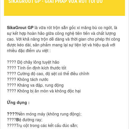
SIKAGROUT GP - GIẢI PHÁP VỮA RÓT TỐI ƯU
SikaGrout GP
là vữa rót trộn sẵn gốc xi măng bù co ngót, là
sự kết hợp hoàn hảo giữa công nghệ tiên tiến và chất lượng
cao. Với khả năng trộn dễ dàng và thời gian cho phép thi công
được kéo dài, sản phẩm mang lại sự tiện lợi và hiệu quả với
nhiều đặc điểm ưu việt :
????
Độ chảy lỏng tuyệt hảo
????
Tính ổn định kích thước tốt
????
Cường độ cao, độ sệt có thể điều chỉnh
????
Không tách nước
????
Kháng va đập, rung động
????
Không bị ăn mòn và không độc hại
Ứng dụng :
????
Nền móng máy (không rung động);
????
B
ệ đường ray;
????
T
rụ cột trong các kết cấu đúc sẵn;