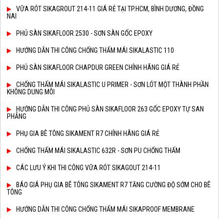
VỮA RÓT SIKAGROUT 214-11 GIÁ RẺ TẠI TP.HCM, BÌNH DƯƠNG, ĐỒNG
NAI
PHỦ SÀN SIKAFLOOR 2530 - SƠN SÀN GỐC EPOXY
HƯỚNG DẪN THI CÔNG CHỐNG THẤM MÁI SIKALASTIC 110
PHỦ SÀN SIKAFLOOR CHAPDUR GREEN CHÍNH HÃNG GIÁ RẺ
CHỐNG THẤM MÁI SIKALASTIC U PRIMER - SƠN LÓT MỘT THÀNH PHẦN
KHÔNG DUNG MÔI
HƯỚNG DẪN THI CÔNG PHỦ SÀN SIKAFLOOR 263 GỐC EPOXY TỰ SAN
PHẲNG
PHỤ GIA BÊ TÔNG SIKAMENT R7 CHÍNH HÃNG GIÁ RẺ
CHỐNG THẤM MÁI SIKALASTIC 632R - SƠN PU CHỐNG THẤM
CÁC LƯU Ý KHI THI CÔNG VỮA RÓT SIKAGOUT 214-11
BÁO GIÁ PHỤ GIA BÊ TÔNG SIKAMENT R7 TĂNG CƯỜNG ĐỘ SỚM CHO BÊ
TÔNG
HƯỚNG DẪN THI CÔNG CHỐNG THẤM MÁI SIKAPROOF MEMBRANE