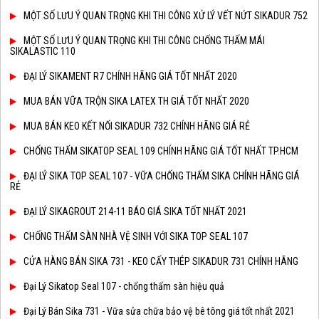
MỘT SỐ LƯU Ý QUAN TRỌNG KHI THI CÔNG XỬ LÝ VẾT NỨT SIKADUR 752
MỘT SỐ LƯU Ý QUAN TRỌNG KHI THI CÔNG CHỐNG THẤM MÁI
SIKALASTIC 110
ĐẠI LÝ SIKAMENT R7 CHÍNH HÃNG GIÁ TỐT NHẤT 2020
MUA BÁN VỮA TRỘN SIKA LATEX TH GIÁ TỐT NHẤT 2020
MUA BÁN KEO KẾT NỐI SIKADUR 732 CHÍNH HÃNG GIÁ RẺ
CHỐNG THẤM SIKATOP SEAL 109 CHÍNH HÃNG GIÁ TỐT NHẤT TP.HCM
ĐẠI LÝ SIKA TOP SEAL 107 - VỮA CHỐNG THẤM SIKA CHÍNH HÃNG GIÁ
RẺ
ĐẠI LÝ SIKAGROUT 214-11 BÁO GIÁ SIKA TỐT NHẤT 2021
CHỐNG THẤM SÀN NHÀ VỆ SINH VỚI SIKA TOP SEAL 107
CỬA HÀNG BÁN SIKA 731 - KEO CẤY THÉP SIKADUR 731 CHÍNH HÃNG
Đại Lý Sikatop Seal 107 - chống thấm sàn hiệu quả
Đại Lý Bán Sika 731 - Vữa sửa chữa bảo vệ bê tông giá tốt nhất 2021