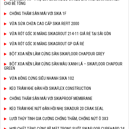
CHO BÊ TÔNG
CHỐNG THẤM SÀN MÁI VỚI SIKA 1F
VỮA SỬA CHỮA CAO CẤP SIKA REFIT 2000
VỮA RÓT GỐC XI MĂNG SIKAGROUT 214-11 GIÁ RẺ TẠI SÀI GÒN
VỮA RÓT GỐC XI MĂNG SIKAGROUT GP GIÁ RẺ
BỘT XOA NỀN LÀM CỨNG SÀN SIKAFLOOR CHAPDUR GREY
BỘT XOA NỀN LÀM CỨNG SÀN MÀU XANH LÁ – SIKAFLOOR CHAPDUR
GREEN
VỮA ĐÔNG CỨNG SIÊU NHANH SIKA 102
KEO TRÁM KHE ĐÀN HỒI SIKAFLEX CONSTRUCTION
CHỐNG THẤM SÀN MÁI VỚI SIKAPROOF MEMBRANE
KEO TRÁM KHE NỨT ĐÀN HỒI NHẸ SIKADUR 20 CRAK SEAL
LƯỚI THỦY TINH GIA CƯỜNG CHỐNG THẤM, CHỐNG NỨT Ô 3X3
HỢP CHẤT TĂNG CỨNG BỀ MẶT TRONG SUỐT SIKAFLOOR CUREHARD 24