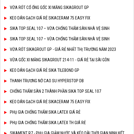
VỮA RÓT CỔ ỐNG GỐC XI MĂNG SIKAGROUT GP
KEO DÁN GẠCH GIÁ RẺ SIKACERAM 75 EASY FIX
SIKA TOP SEAL 107 – VỮA CHỐNG THẤM SÀN NHÀ VỆ SINH
SIKA TOP SEAL 107 – VỮA CHỐNG THẤM SÀN NHÀ VỆ SINH
VỮA RÓT SIKAGROUT GP - GIÁ RẺ NHẤT THỊ TRƯỜNG NĂM 2023
VỮA GỐC XI MĂNG SIKAGROUT 214-11 - GIÁ RẺ TẠI SÀI GÒN
KEO DÁN GẠCH GIÁ RẺ SIKA TILEBOND GP
THANH TRƯƠNG NỞ CAO SU HYPERSTOP DB
CHỐNG THẤM SÀN 2 THÀNH PHẦN SIKA TOP SEAL 107
KEO DÁN GẠCH GIÁ RẺ SIKACERAM 75 EASY FIX
PHỤ GIA CHỐNG THẤM SIKA LATEX GIÁ RẺ
PHỤ GIA CHỐNG THẤM SIKA LATEX TH GIÁ RẺ
SIKAMENT R7 - PHỤ GIA GIẢM NƯỚC VÀ KÉO DÀI THỜI GIAN NINH KẾT