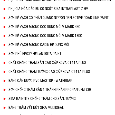
PHỤ GIA HÓA DẺO-BÙ CO NGÓT SIKA INTRAPLAST Z-HV
SƠN KẺ VẠCH CÓ PHẢN QUANG NIPPON REFLECTIVE ROAD LINE PAINT
SƠN KẺ VẠCH ĐƯỜNG GỐC DUNG MÔI V-MARK 4KG
SƠN KẺ VẠCH ĐƯỜNG GỐC DUNG MÔI V-MARK 18KG
SƠN KẺ VẠCH ĐƯỜNG CADIN HỆ DUNG MÔI
SƠN PHỦ EPOXY HỆ LĂN DOTA PAINT
CHẤT CHỐNG THẤM SÀN CAO CẤP KOVA CT-11A PLUS
CHẤT CHỐNG THẤM TƯỜNG CAO CẤP KOVA CT-11A PLUS
BĂNG CẢN NƯỚC PVC MASTOP - WATERBAR
SƠN CHỐNG THẤM SÀN 1 THÀNH PHẦN PROPAN UFM 930
SIKA RAINTITE CHỐNG THẤM CHO SÀN, TƯỜNG
BĂNG TRÁM VẾT NỨT SIKA MULTISEAL