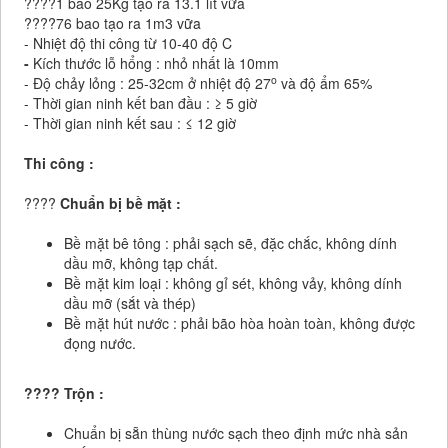
????
1 b
ao 25Kg tạo ra 13.1 lít vữa
????
76 bao tạo ra 1m3 vữa
- Nhiệt độ thi công từ 10-40 độ C
-
Kích thước lỗ hổng : nhỏ nhất là 10mm
o
- Độ chảy lỏng : 25-32cm ở nhiệt độ 27
và độ ẩm 65%
- Thời gian ninh kết ban đầu : ≥ 5 giờ
- Thời gian ninh kết sau : ≤ 12 giờ
Thi công :
????
Chuẩn bị bề mặt :
Bề mặt
bê tông : phải sạch sẽ, đặc chắc, không dính
dầu mỡ, không tạp chất.
Bề mặt kim loại : không gỉ sét, không vảy, không dính
dầu mỡ (sắt và thép)
Bề mặt hút nước : phải bão hòa hoàn toàn, không được
đọng nước.
????
Trộn :
Chuẩn bị sẵn thùng nước sạch theo định mức nhà sản