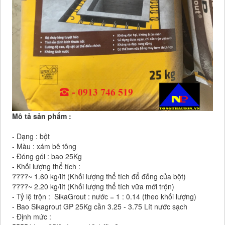
Mô tả sản phẩm :
- Dạng : bột
- Màu : xám bê tông
- Đóng gói : bao 25Kg
- Khối lượng thể tích :
????
~ 1.60 kg/lít (Khối lượng thể tích đổ đống của bột)
????
~ 2.20 kg/lít (Khối lượng thể tích vữa mới trộn)
- Tỷ lệ trộn :
SikaGrout : nước = 1 : 0.14 (theo khối lượng)
- Bao Sikagrout GP 25Kg cần 3.25 - 3.75 Lít nước sạch
- Định mức :