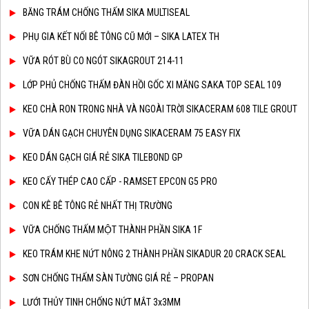
BĂNG TRÁM CHỐNG THẤM SIKA MULTISEAL
PHỤ GIA KẾT NỐI BÊ TÔNG CŨ MỚI – SIKA LATEX TH
VỮA RÓT BÙ CO NGÓT SIKAGROUT 214-11
LỚP PHỦ CHỐNG THẤM ĐÀN HỒI GỐC XI MĂNG SAKA TOP SEAL 109
KEO CHÀ RON TRONG NHÀ VÀ NGOÀI TRỜI SIKACERAM 608 TILE GROUT
VỮA DÁN GẠCH CHUYÊN DỤNG SIKACERAM 75 EASY FIX
KEO DÁN GẠCH GIÁ RẺ SIKA TILEBOND GP
KEO CẤY THÉP CAO CẤP - RAMSET EPCON G5 PRO
CON KÊ BÊ TÔNG RẺ NHẤT THỊ TRƯỜNG
VỮA CHỐNG THẤM MỘT THÀNH PHẦN SIKA 1F
KEO TRÁM KHE NỨT NÔNG 2 THÀNH PHẦN SIKADUR 20 CRACK SEAL
SƠN CHỐNG THẤM SÀN TƯỜNG GIÁ RẺ – PROPAN
LƯỚI THỦY TINH CHỐNG NỨT MẮT 3x3MM