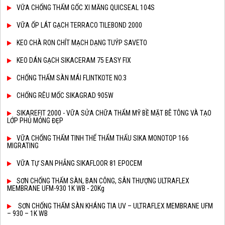
VỮA CHỐNG THẤM GỐC XI MĂNG QUICSEAL 104S
VỮA ỐP LÁT GẠCH TERRACO TILEBOND 2000
KEO CHÀ RON CHÍT MẠCH DẠNG TUÝP SAVETO
KEO DÁN GẠCH SIKACERAM 75 EASY FIX
CHỐNG THẤM SÀN MÁI FLINTKOTE NO.3
CHỐNG RÊU MỐC SIKAGRAD 905W
SIKAREFIT 2000 - VỮA SỬA CHỮA THẨM MỸ BỀ MẶT BÊ TÔNG VÀ TẠO
LỚP PHỦ MỎNG ĐẸP
VỮA CHỐNG THẤM TINH THỂ THẨM THẤU SIKA MONOTOP 166
MIGRATING
VỮA TỰ SAN PHẲNG SIKAFLOOR 81 EPOCEM
SƠN CHỐNG THẤM SÀN, BAN CÔNG, SÂN THƯỢNG ULTRAFLEX
MEMBRANE UFM-930 1K WB - 20Kg
SƠN CHỐNG THẤM SÀN KHÁNG TIA UV – ULTRAFLEX MEMBRANE UFM
– 930 – 1K WB