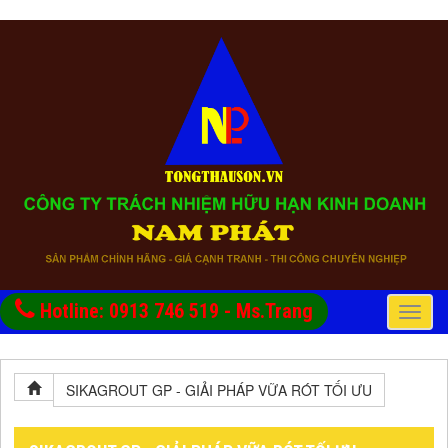
Hotline: 0913 746 519 - Ms.Trang
Toggle
naviga
SIKAGROUT GP - GIẢI PHÁP VỮA RÓT TỐI ƯU