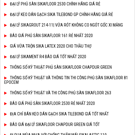
ĐẠI LÝ PHỦ SÀN SIKAFLOOR 2530 CHÍNH HÃNG GIÁ RẺ
ĐẠI LÝ KEO DÁN GẠCH SIKA TILEBOND GP CHÍNH HÃNG GIÁ RẺ
ĐẠI LÝ SIKAGROUT 214-11| VỮA RÓT KHÔNG CO NGÓT GỐC XI MĂNG
BÁO GIÁ PHỦ SÀN SIKAFLOOR 161 RẺ NHẤT 2020
GIÁ VỮA TRỘN SIKA LATEX 2020 CHO THẦU THỢ
ĐẠI LÝ SIKAMENT R4 BÁO GIÁ TỐT NHẤT 2020
THÔNG SỐ KỸ THUẬT PHỦ SÀN SIKAFLOOR CHAPDUR GREEN
THÔNG SỐ KỸ THUẬT VÀ THÔNG TIN THI CÔNG PHỦ SÀN SIKAFLOOR 81
EPOCEM
THÔNG SỐ KỸ THUẬT VÀ THI CÔNG PHỦ SÀN SIKAFLOOR 263
BÁO GIÁ PHỦ SÀN SIKAFLOOR 2530 RẺ NHẤT 2020
ĐỊA CHỈ BÁN KEO DÁN GẠCH SIKA TILEBOND GIÁ TỐT NHẤT
BÁO GIÁ ĐẠI LÝ SIKAFLOOR CHAPDUR GREEN GIÁ TỐT
ĐI QUA MÙA MƯA VỚI CHỐNG THẤM MÁI SIKALASTIC 110