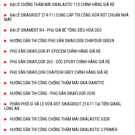
ĐẠI LÝ CHỐNG THẤM MÁI SIKALASTIC 110 CHÍNH HÃNG GIÁ RẺ
ĐẠI LÝ SIKAGROUT 214-11 | CUNG CẤP THI CÔNG VỮA RÓT CHUẨN NHÀ
MÁY
ĐẠI LÝ SIKAMENT R4 - PHỤ GIA BÊ TÔNG SIÊU HÓA DẺO
HƯỚNG DẪN THI CÔNG PHỦ SÀN SIKAFLOOR CHAPDUR GREEN
PHỦ SÀN SIKAFLOOR 81 EPOCEM CHÍNH HÃNG GIÁ RẺ
PHỦ SÀN SIKAFLOOR 263 - GỐC EPOXY CHÍNH HÃNG GIÁ RẺ
PHỦ SÀN SIKAFLOOR CHAPDUR GREY CHÍNH HÃNG GIÁ RẺ
HƯỚNG DẪN THI CÔNG CHỐNG THẤM MÁI SIKA RAINTITE
HƯỚNG DẪN THI CÔNG - PHỦ SÀN SIKAFLOOR 2530
PHÂN PHỐI SỈ VÀ LẺ VỮA RÓT SIKAGROUT 214-11 TẠI TIỀN GIANG,
LONG AN..
HƯỚNG DẪN THI CÔNG CHỐNG THẤM MÁI SIKALASTIC 632R
HƯỚNG DẪN THI CÔNG CHỐNG THẤM MÁI SIKALASTIC U PRIMER