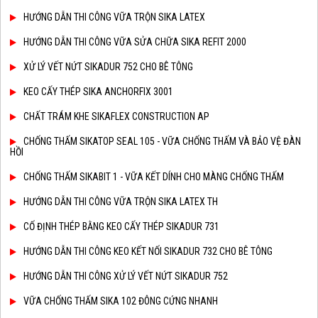
HƯỚNG DẪN THI CÔNG VỮA TRỘN SIKA LATEX
HƯỚNG DẪN THI CÔNG VỮA SỬA CHỮA SIKA REFIT 2000
XỬ LÝ VẾT NỨT SIKADUR 752 CHO BÊ TÔNG
KEO CẤY THÉP SIKA ANCHORFIX 3001
CHẤT TRÁM KHE SIKAFLEX CONSTRUCTION AP
CHỐNG THẤM SIKATOP SEAL 105 - VỮA CHỐNG THẤM VÀ BẢO VỆ ĐÀN
HỒI
CHỐNG THẤM SIKABIT 1 - VỮA KẾT DÍNH CHO MÀNG CHỐNG THẤM
HƯỚNG DẪN THI CÔNG VỮA TRỘN SIKA LATEX TH
CỐ ĐỊNH THÉP BẰNG KEO CẤY THÉP SIKADUR 731
HƯỚNG DẪN THI CÔNG KEO KẾT NỐI SIKADUR 732 CHO BÊ TÔNG
HƯỚNG DẪN THI CÔNG XỬ LÝ VẾT NỨT SIKADUR 752
VỮA CHỐNG THẤM SIKA 102 ĐÔNG CỨNG NHANH