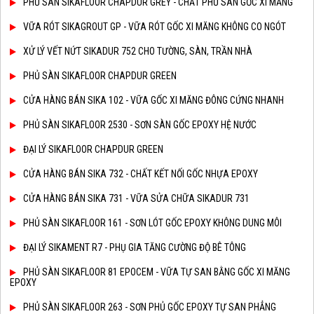
PHỦ SÀN SIKAFLOOR CHAPDUR GREY - CHẤT PHỦ SÀN GỐC XI MĂNG
VỮA RÓT SIKAGROUT GP - VỮA RÓT GỐC XI MĂNG KHÔNG CO NGÓT
XỬ LÝ VẾT NỨT SIKADUR 752 CHO TƯỜNG, SÀN, TRẦN NHÀ
PHỦ SÀN SIKAFLOOR CHAPDUR GREEN
CỬA HÀNG BÁN SIKA 102 - VỮA GỐC XI MĂNG ĐÔNG CỨNG NHANH
PHỦ SÀN SIKAFLOOR 2530 - SƠN SÀN GỐC EPOXY HỆ NƯỚC
ĐẠI LÝ SIKAFLOOR CHAPDUR GREEN
CỬA HÀNG BÁN SIKA 732 - CHẤT KẾT NỐI GỐC NHỰA EPOXY
CỬA HÀNG BÁN SIKA 731 - VỮA SỬA CHỮA SIKADUR 731
PHỦ SÀN SIKAFLOOR 161 - SƠN LÓT GỐC EPOXY KHÔNG DUNG MÔI
ĐẠI LÝ SIKAMENT R7 - PHỤ GIA TĂNG CƯỜNG ĐỘ BÊ TÔNG
PHỦ SÀN SIKAFLOOR 81 EPOCEM - VỮA TỰ SAN BẰNG GỐC XI MĂNG
EPOXY
PHỦ SÀN SIKAFLOOR 263 - SƠN PHỦ GỐC EPOXY TỰ SAN PHẲNG