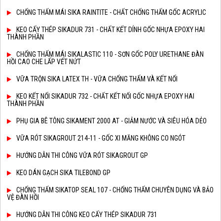
CHỐNG THẤM MÁI SIKA RAINTITE - CHẤT CHỐNG THẤM GỐC ACRYLIC
KEO CẤY THÉP SIKADUR 731 - CHẤT KẾT DÍNH GỐC NHỰA EPOXY HAI
THÀNH PHẦN
CHỐNG THẤM MÁI SIKALASTIC 110 - SƠN GỐC POLY URETHANE ĐÀN
HỒI CAO CHE LẤP VẾT NỨT
VỮA TRỘN SIKA LATEX TH - VỮA CHỐNG THẤM VÀ KẾT NỐI
KEO KẾT NỐI SIKADUR 732 - CHẤT KẾT NỐI GỐC NHỰA EPOXY HAI
THÀNH PHẦN
PHỤ GIA BÊ TÔNG SIKAMENT 2000 AT - GIẢM NƯỚC VÀ SIÊU HÓA DẺO
VỮA RÓT SIKAGROUT 214-11 - GỐC XI MĂNG KHÔNG CO NGÓT
HƯỚNG DẪN THI CÔNG VỮA RÓT SIKAGROUT GP
KEO DÁN GẠCH SIKA TILEBOND GP
CHỐNG THẤM SIKATOP SEAL 107 - CHỐNG THẤM CHUYÊN DỤNG VÀ BẢO
VỆ ĐÀN HỒI
HƯỚNG DẪN THI CÔNG KEO CẤY THÉP SIKADUR 731