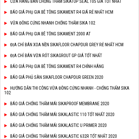
CỬA HÀNG BÁN CHỐNG THẤM SIKATOP SEAL 105 GIÁ TỐT NHẤT
BÁO GIÁ PHỤ GIA BÊ TÔNG SIKAMENT R4 GIÁ RẺ NHẤT HCM
VỮA ĐÔNG CỨNG NHANH CHỐNG THẤM SIKA 102
BÁO GIÁ PHỤ GIA BÊ TÔNG SIKAMENT 2000 AT
ĐỊA CHỈ BÁN XOA NỀN SIKAFLOOR CHAPDUR GREY RẺ NHẤT HCM
ĐỊA CHỈ BÁN VỮA RÓT SIKAGROUT GP GIÁ TỐT NHẤT
BÁO GIÁ PHỤ GIA BÊ TÔNG SIKAMENT R4 CHÍNH HÃNG
BÁO GIÁ PHỦ SÀN SIKAFLOOR CHAPDUR GREEN 2020
HƯỚNG DẪN THI CÔNG VỮA ĐÔNG CỨNG NHANH - CHỐNG THẤM SIKA
102
BÁO GIÁ CHỐNG THẤM MÁI SIKAPROOF MEMBRANE 2020
BÁO GIÁ CHỐNG THẤM MÁI SIKALASTIC 110 TỐT NHẤT 2020
BÁO GIÁ CHỐNG THẤM MÁI SIKALASTIC U PRIMER 2020
BÁO GIÁ CHỐNG THẤM MÁI SIKALASTIC 632R TỐT NHẤT 2020