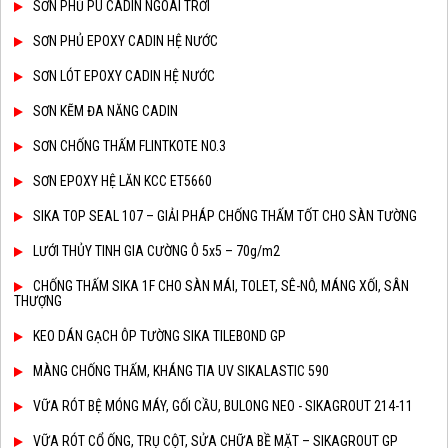
SƠN PHỦ PU CADIN NGOÀI TRỜI
SƠN PHỦ EPOXY CADIN HỆ NƯỚC
SƠN LÓT EPOXY CADIN HỆ NƯỚC
SƠN KẼM ĐA NĂNG CADIN
SƠN CHỐNG THẤM FLINTKOTE NO.3
SƠN EPOXY HỆ LĂN KCC ET5660
SIKA TOP SEAL 107 – GIẢI PHÁP CHỐNG THẤM TỐT CHO SÀN TƯỜNG
LƯỚI THỦY TINH GIA CƯỜNG Ô 5x5 – 70g/m2
CHỐNG THẤM SIKA 1F CHO SÀN MÁI, TOLET, SÊ-NÔ, MÁNG XỐI, SÂN
THƯỢNG
KEO DÁN GẠCH ÔP TƯỜNG SIKA TILEBOND GP
MÀNG CHỐNG THẤM, KHÁNG TIA UV SIKALASTIC 590
VỮA RÓT BỆ MÓNG MÁY, GỐI CẦU, BULONG NEO - SIKAGROUT 214-11
VỮA RÓT CỔ ỐNG, TRỤ CỘT, SỬA CHỮA BỀ MẶT – SIKAGROUT GP