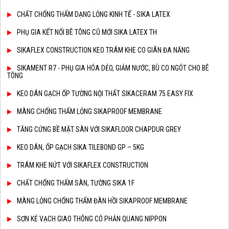
CHẤT CHỐNG THẤM DẠNG LỎNG KINH TẾ - SIKA LATEX
PHỤ GIA KẾT NỐI BÊ TÔNG CŨ MỚI SIKA LATEX TH
SIKAFLEX CONSTRUCTION KEO TRÁM KHE CO GIÃN ĐA NĂNG
SIKAMENT R7 - PHỤ GIA HÓA DẺO, GIẢM NƯỚC, BÙ CO NGÓT CHO BÊ
TÔNG
KEO DÁN GẠCH ỐP TƯỜNG NỘI THẤT SIKACERAM 75 EASY FIX
MÀNG CHỐNG THẤM LỎNG SIKAPROOF MEMBRANE
TĂNG CỨNG BỀ MẶT SÀN VỚI SIKAFLOOR CHAPDUR GREY
KEO DÁN, ỐP GẠCH SIKA TILEBOND GP – 5KG
TRÁM KHE NỨT VỚI SIKAFLEX CONSTRUCTION
CHẤT CHỐNG THẤM SÀN, TƯỜNG SIKA 1F
MÀNG LỎNG CHỐNG THẤM ĐÀN HỒI SIKAPROOF MEMBRANE
SƠN KẺ VẠCH GIAO THÔNG CÓ PHẢN QUANG NIPPON