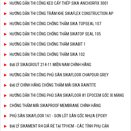
HƯỚNG DẪN THI CÔNG KEO CẤY THÉP SIKA ANCHORFIX 3001
HƯỚNG DẪN THI CÔNG TRÁM KHE SIKAFLEX CONSTRUCTION AP
HƯỚNG DẪN THI CÔNG CHỐNG THẤM SIKA TOPSEAL 107
HƯỚNG DẪN THI CÔNG CHỐNG THẤM SIKATOP SEAL 105
HƯỚNG DẪN THI CÔNG CHỐNG THẤM SIKABIT 1
HƯỚNG DẪN THI CÔNG CHỐNG THẤM SIKA 102
ĐẠI LÝ SIKAGROUT 214-11 MIỀN NAM CHÍNH HÃNG
HƯỚNG DẪN THI CÔNG PHỦ SÀN SIKAFLOOR CHAPDUR GREY
ĐẠI LÝ CHÍNH HÃNG CHỐNG THẤM MÁI SIKA RAINTITE
HƯỚNG DẪN THI CÔNG PHỦ SÀN SIKAFLOOR 81 EPOCEM GỐC XI MĂNG
CHỐNG THẤM MÁI SIKAPROOF MEMBRANE CHÍNH HÃNG
PHỦ SÀN SIKAFLOOR 161 - SƠN LÓT SÀN GỐC NHỰA EPOXY
ĐẠI LÝ SIKAMENT R4 GIÁ RẺ TẠI TP.HCM - CÁC TỈNH PHỤ CẬN