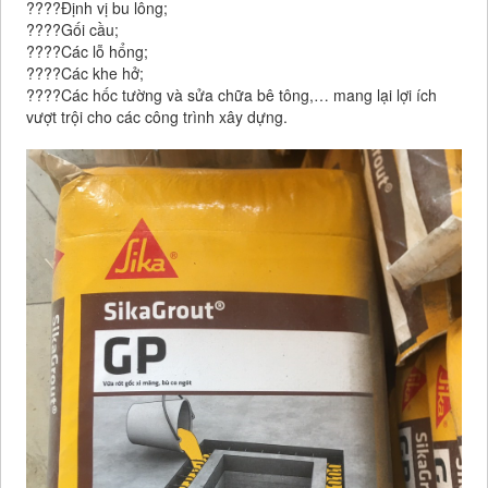
????
Định vị bu lông;
????
G
ối cầu;
????
C
ác lỗ hổng;
????
C
ác khe hở;
????
C
ác hốc tường và sửa chữa bê tông,… mang lại lợi ích
vượt trội cho các công trình xây dựng.