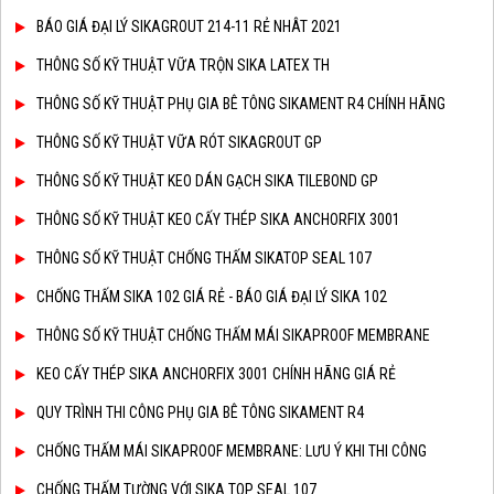
BÁO GIÁ ĐẠI LÝ SIKAGROUT 214-11 RẺ NHÂT 2021
THÔNG SỐ KỸ THUẬT VỮA TRỘN SIKA LATEX TH
THÔNG SỐ KỸ THUẬT PHỤ GIA BÊ TÔNG SIKAMENT R4 CHÍNH HÃNG
THÔNG SỐ KỸ THUẬT VỮA RÓT SIKAGROUT GP
THÔNG SỐ KỸ THUẬT KEO DÁN GẠCH SIKA TILEBOND GP
THÔNG SỐ KỸ THUẬT KEO CẤY THÉP SIKA ANCHORFIX 3001
THÔNG SỐ KỸ THUẬT CHỐNG THẤM SIKATOP SEAL 107
CHỐNG THẤM SIKA 102 GIÁ RẺ - BÁO GIÁ ĐẠI LÝ SIKA 102
THÔNG SỐ KỸ THUẬT CHỐNG THẤM MÁI SIKAPROOF MEMBRANE
KEO CẤY THÉP SIKA ANCHORFIX 3001 CHÍNH HÃNG GIÁ RẺ
QUY TRÌNH THI CÔNG PHỤ GIA BÊ TÔNG SIKAMENT R4
CHỐNG THẤM MÁI SIKAPROOF MEMBRANE: LƯU Ý KHI THI CÔNG
CHỐNG THẤM TƯỜNG VỚI SIKA TOP SEAL 107