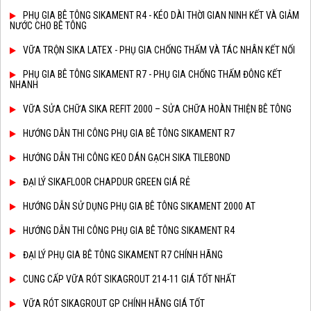
PHỤ GIA BÊ TÔNG SIKAMENT R4 - KÉO DÀI THỜI GIAN NINH KẾT VÀ GIẢM
NƯỚC CHO BÊ TÔNG
VỮA TRỘN SIKA LATEX - PHỤ GIA CHỐNG THẤM VÀ TÁC NHÂN KẾT NỐI
PHỤ GIA BÊ TÔNG SIKAMENT R7 - PHỤ GIA CHỐNG THẤM ĐÔNG KẾT
NHANH
VỮA SỬA CHỮA SIKA REFIT 2000 – SỬA CHỮA HOÀN THIỆN BÊ TÔNG
HƯỚNG DẪN THI CÔNG PHỤ GIA BÊ TÔNG SIKAMENT R7
HƯỚNG DẪN THI CÔNG KEO DÁN GẠCH SIKA TILEBOND
ĐẠI LÝ SIKAFLOOR CHAPDUR GREEN GIÁ RẺ
HƯỚNG DẪN SỬ DỤNG PHỤ GIA BÊ TÔNG SIKAMENT 2000 AT
HƯỚNG DẪN THI CÔNG PHỤ GIA BÊ TÔNG SIKAMENT R4
ĐẠI LÝ PHỤ GIA BÊ TÔNG SIKAMENT R7 CHÍNH HÃNG
CUNG CẤP VỮA RÓT SIKAGROUT 214-11 GIÁ TỐT NHẤT
VỮA RÓT SIKAGROUT GP CHÍNH HÃNG GIÁ TỐT