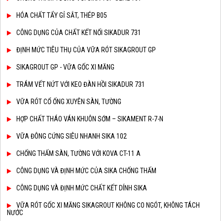
HÓA CHẤT TẨY GỈ SẮT, THÉP B05
CÔNG DỤNG CỦA CHẤT KẾT NỐI SIKADUR 731
ĐỊNH MỨC TIÊU THỤ CỦA VỮA RÓT SIKAGROUT GP
SIKAGROUT GP - VỮA GỐC XI MĂNG
TRÁM VẾT NỨT VỚI KEO ĐÀN HỒI SIKADUR 731
VỮA RÓT CỔ ỐNG XUYÊN SÀN, TƯỜNG
HỢP CHẤT THÁO VÁN KHUÔN SỚM – SIKAMENT R-7-N
VỮA ĐÔNG CỨNG SIÊU NHANH SIKA 102
CHỐNG THẤM SÀN, TƯỜNG VỚI KOVA CT-11 A
CÔNG DỤNG VÀ ĐỊNH MỨC CỦA SIKA CHỐNG THẤM
CÔNG DỤNG VÀ ĐỊNH MỨC CHẤT KẾT DÍNH SIKA
VỮA RÓT GỐC XI MĂNG SIKAGROUT KHÔNG CO NGÓT, KHÔNG TÁCH
NƯỚC