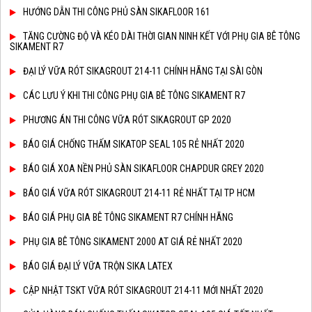
HƯỚNG DẪN THI CÔNG PHỦ SÀN SIKAFLOOR 161
TĂNG CƯỜNG ĐỘ VÀ KÉO DÀI THỜI GIAN NINH KẾT VỚI PHỤ GIA BÊ TÔNG
SIKAMENT R7
ĐẠI LÝ VỮA RÓT SIKAGROUT 214-11 CHÍNH HÃNG TẠI SÀI GÒN
CÁC LƯU Ý KHI THI CÔNG PHỤ GIA BÊ TÔNG SIKAMENT R7
PHƯƠNG ÁN THI CÔNG VỮA RÓT SIKAGROUT GP 2020
BÁO GIÁ CHỐNG THẤM SIKATOP SEAL 105 RẺ NHẤT 2020
BÁO GIÁ XOA NỀN PHỦ SÀN SIKAFLOOR CHAPDUR GREY 2020
BÁO GIÁ VỮA RÓT SIKAGROUT 214-11 RẺ NHẤT TẠI TP HCM
BÁO GIÁ PHỤ GIA BÊ TÔNG SIKAMENT R7 CHÍNH HÃNG
PHỤ GIA BÊ TÔNG SIKAMENT 2000 AT GIÁ RẺ NHẤT 2020
BÁO GIÁ ĐẠI LÝ VỮA TRỘN SIKA LATEX
CẬP NHẬT TSKT VỮA RÓT SIKAGROUT 214-11 MỚI NHẤT 2020