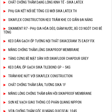
CHẤT CHỐNG THẤM DẠNG LỎNG KINH TẾ - SIKA LATEX
PHỤ GIA KẾT NỐI BÊ TÔNG CŨ MỚI SIKA LATEX TH
SIKAFLEX CONSTRUCTION KEO TRÁM KHE CO GIÃN ĐA NĂNG
SIKAMENT R7 - PHỤ GIA HÓA DẺO, GIẢM NƯỚC, BÙ CO NGÓT CHO BÊ
TÔNG
KEO DÁN GẠCH ỐP TƯỜNG NỘI THẤT SIKACERAM 75 EASY FIX
MÀNG CHỐNG THẤM LỎNG SIKAPROOF MEMBRANE
TĂNG CỨNG BỀ MẶT SÀN VỚI SIKAFLOOR CHAPDUR GREY
KEO DÁN, ỐP GẠCH SIKA TILEBOND GP – 5KG
TRÁM KHE NỨT VỚI SIKAFLEX CONSTRUCTION
CHẤT CHỐNG THẤM SÀN, TƯỜNG SIKA 1F
MÀNG LỎNG CHỐNG THẤM ĐÀN HỒI SIKAPROOF MEMBRANE
SƠN KẺ VẠCH GIAO THÔNG CÓ PHẢN QUANG NIPPON
VỮA CHỐNG THẤM GỐC XI MĂNG QUICSEAL 104S