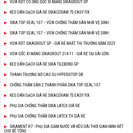
VỮA RÓT CỔ ỐNG GỐC XI MĂNG SIKAGROUT GP
KEO DÁN GẠCH GIÁ RẺ SIKACERAM 75 EASY FIX
SIKA TOP SEAL 107 – VỮA CHỐNG THẤM SÀN NHÀ VỆ SINH
SIKA TOP SEAL 107 – VỮA CHỐNG THẤM SÀN NHÀ VỆ SINH
VỮA RÓT SIKAGROUT GP - GIÁ RẺ NHẤT THỊ TRƯỜNG NĂM 2023
VỮA GỐC XI MĂNG SIKAGROUT 214-11 - GIÁ RẺ TẠI SÀI GÒN
KEO DÁN GẠCH GIÁ RẺ SIKA TILEBOND GP
THANH TRƯƠNG NỞ CAO SU HYPERSTOP DB
CHỐNG THẤM SÀN 2 THÀNH PHẦN SIKA TOP SEAL 107
KEO DÁN GẠCH GIÁ RẺ SIKACERAM 75 EASY FIX
PHỤ GIA CHỐNG THẤM SIKA LATEX GIÁ RẺ
PHỤ GIA CHỐNG THẤM SIKA LATEX TH GIÁ RẺ
SIKAMENT R7 - PHỤ GIA GIẢM NƯỚC VÀ KÉO DÀI THỜI GIAN NINH KẾT
CHO BÊ TÔNG