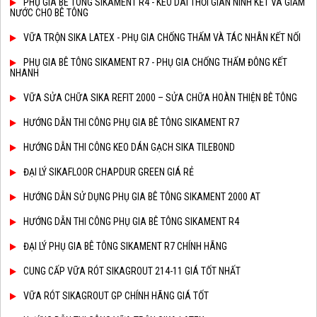
PHỤ GIA BÊ TÔNG SIKAMENT R4 - KÉO DÀI THỜI GIAN NINH KẾT VÀ GIẢM
NƯỚC CHO BÊ TÔNG
VỮA TRỘN SIKA LATEX - PHỤ GIA CHỐNG THẤM VÀ TÁC NHÂN KẾT NỐI
PHỤ GIA BÊ TÔNG SIKAMENT R7 - PHỤ GIA CHỐNG THẤM ĐÔNG KẾT
NHANH
VỮA SỬA CHỮA SIKA REFIT 2000 – SỬA CHỮA HOÀN THIỆN BÊ TÔNG
HƯỚNG DẪN THI CÔNG PHỤ GIA BÊ TÔNG SIKAMENT R7
HƯỚNG DẪN THI CÔNG KEO DÁN GẠCH SIKA TILEBOND
ĐẠI LÝ SIKAFLOOR CHAPDUR GREEN GIÁ RẺ
HƯỚNG DẪN SỬ DỤNG PHỤ GIA BÊ TÔNG SIKAMENT 2000 AT
HƯỚNG DẪN THI CÔNG PHỤ GIA BÊ TÔNG SIKAMENT R4
ĐẠI LÝ PHỤ GIA BÊ TÔNG SIKAMENT R7 CHÍNH HÃNG
CUNG CẤP VỮA RÓT SIKAGROUT 214-11 GIÁ TỐT NHẤT
VỮA RÓT SIKAGROUT GP CHÍNH HÃNG GIÁ TỐT