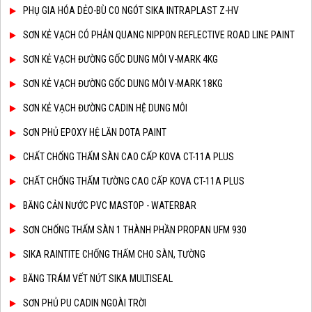
PHỤ GIA HÓA DẺO-BÙ CO NGÓT SIKA INTRAPLAST Z-HV
SƠN KẺ VẠCH CÓ PHẢN QUANG NIPPON REFLECTIVE ROAD LINE PAINT
SƠN KẺ VẠCH ĐƯỜNG GỐC DUNG MÔI V-MARK 4KG
SƠN KẺ VẠCH ĐƯỜNG GỐC DUNG MÔI V-MARK 18KG
SƠN KẺ VẠCH ĐƯỜNG CADIN HỆ DUNG MÔI
SƠN PHỦ EPOXY HỆ LĂN DOTA PAINT
CHẤT CHỐNG THẤM SÀN CAO CẤP KOVA CT-11A PLUS
CHẤT CHỐNG THẤM TƯỜNG CAO CẤP KOVA CT-11A PLUS
BĂNG CẢN NƯỚC PVC MASTOP - WATERBAR
SƠN CHỐNG THẤM SÀN 1 THÀNH PHẦN PROPAN UFM 930
SIKA RAINTITE CHỐNG THẤM CHO SÀN, TƯỜNG
BĂNG TRÁM VẾT NỨT SIKA MULTISEAL
SƠN PHỦ PU CADIN NGOÀI TRỜI