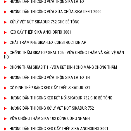
HƯỚNG DẪN THI CÔNG VỮA TRỘN SIKA LATEX
HƯỚNG DẪN THI CÔNG VỮA SỬA CHỮA SIKA REFIT 2000
XỬ LÝ VẾT NỨT SIKADUR 752 CHO BÊ TÔNG
KEO CẤY THÉP SIKA ANCHORFIX 3001
CHẤT TRÁM KHE SIKAFLEX CONSTRUCTION AP
CHỐNG THẤM SIKATOP SEAL 105 - VỮA CHỐNG THẤM VÀ BẢO VỆ ĐÀN
HỒI
CHỐNG THẤM SIKABIT 1 - VỮA KẾT DÍNH CHO MÀNG CHỐNG THẤM
HƯỚNG DẪN THI CÔNG VỮA TRỘN SIKA LATEX TH
CỐ ĐỊNH THÉP BẰNG KEO CẤY THÉP SIKADUR 731
HƯỚNG DẪN THI CÔNG KEO KẾT NỐI SIKADUR 732 CHO BÊ TÔNG
HƯỚNG DẪN THI CÔNG XỬ LÝ VẾT NỨT SIKADUR 752
VỮA CHỐNG THẤM SIKA 102 ĐÔNG CỨNG NHANH
HƯỚNG DẪN THI CÔNG KEO CẤY THÉP SIKA ANCHORFIX 3001