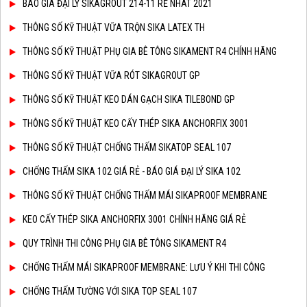
BÁO GIÁ ĐẠI LÝ SIKAGROUT 214-11 RẺ NHÂT 2021
THÔNG SỐ KỸ THUẬT VỮA TRỘN SIKA LATEX TH
THÔNG SỐ KỸ THUẬT PHỤ GIA BÊ TÔNG SIKAMENT R4 CHÍNH HÃNG
THÔNG SỐ KỸ THUẬT VỮA RÓT SIKAGROUT GP
THÔNG SỐ KỸ THUẬT KEO DÁN GẠCH SIKA TILEBOND GP
THÔNG SỐ KỸ THUẬT KEO CẤY THÉP SIKA ANCHORFIX 3001
THÔNG SỐ KỸ THUẬT CHỐNG THẤM SIKATOP SEAL 107
CHỐNG THẤM SIKA 102 GIÁ RẺ - BÁO GIÁ ĐẠI LÝ SIKA 102
THÔNG SỐ KỸ THUẬT CHỐNG THẤM MÁI SIKAPROOF MEMBRANE
KEO CẤY THÉP SIKA ANCHORFIX 3001 CHÍNH HÃNG GIÁ RẺ
QUY TRÌNH THI CÔNG PHỤ GIA BÊ TÔNG SIKAMENT R4
CHỐNG THẤM MÁI SIKAPROOF MEMBRANE: LƯU Ý KHI THI CÔNG
CHỐNG THẤM TƯỜNG VỚI SIKA TOP SEAL 107