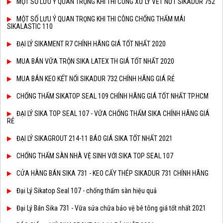
MỘT SỐ LƯU Ý QUAN TRỌNG KHI THI CÔNG XỬ LÝ VẾT NỨT SIKADUR 752
MỘT SỐ LƯU Ý QUAN TRỌNG KHI THI CÔNG CHỐNG THẤM MÁI
SIKALASTIC 110
ĐẠI LÝ SIKAMENT R7 CHÍNH HÃNG GIÁ TỐT NHẤT 2020
MUA BÁN VỮA TRỘN SIKA LATEX TH GIÁ TỐT NHẤT 2020
MUA BÁN KEO KẾT NỐI SIKADUR 732 CHÍNH HÃNG GIÁ RẺ
CHỐNG THẤM SIKATOP SEAL 109 CHÍNH HÃNG GIÁ TỐT NHẤT TP.HCM
ĐẠI LÝ SIKA TOP SEAL 107 - VỮA CHỐNG THẤM SIKA CHÍNH HÃNG GIÁ
RẺ
ĐẠI LÝ SIKAGROUT 214-11 BÁO GIÁ SIKA TỐT NHẤT 2021
CHỐNG THẤM SÀN NHÀ VỆ SINH VỚI SIKA TOP SEAL 107
CỬA HÀNG BÁN SIKA 731 - KEO CẤY THÉP SIKADUR 731 CHÍNH HÃNG
Đại Lý Sikatop Seal 107 - chống thấm sàn hiệu quả
Đại Lý Bán Sika 731 - Vữa sửa chữa bảo vệ bê tông giá tốt nhất 2021