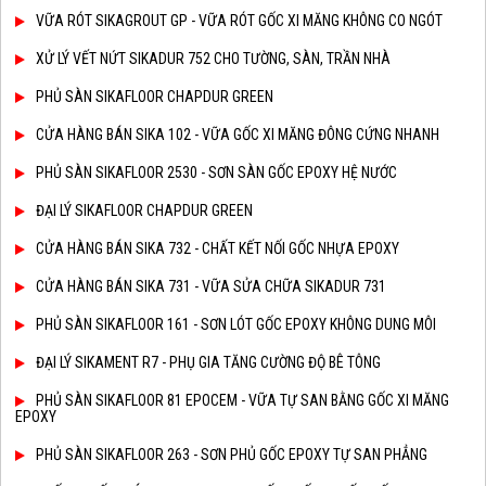
VỮA RÓT SIKAGROUT GP - VỮA RÓT GỐC XI MĂNG KHÔNG CO NGÓT
XỬ LÝ VẾT NỨT SIKADUR 752 CHO TƯỜNG, SÀN, TRẦN NHÀ
PHỦ SÀN SIKAFLOOR CHAPDUR GREEN
CỬA HÀNG BÁN SIKA 102 - VỮA GỐC XI MĂNG ĐÔNG CỨNG NHANH
PHỦ SÀN SIKAFLOOR 2530 - SƠN SÀN GỐC EPOXY HỆ NƯỚC
ĐẠI LÝ SIKAFLOOR CHAPDUR GREEN
CỬA HÀNG BÁN SIKA 732 - CHẤT KẾT NỐI GỐC NHỰA EPOXY
CỬA HÀNG BÁN SIKA 731 - VỮA SỬA CHỮA SIKADUR 731
PHỦ SÀN SIKAFLOOR 161 - SƠN LÓT GỐC EPOXY KHÔNG DUNG MÔI
ĐẠI LÝ SIKAMENT R7 - PHỤ GIA TĂNG CƯỜNG ĐỘ BÊ TÔNG
PHỦ SÀN SIKAFLOOR 81 EPOCEM - VỮA TỰ SAN BẰNG GỐC XI MĂNG
EPOXY
PHỦ SÀN SIKAFLOOR 263 - SƠN PHỦ GỐC EPOXY TỰ SAN PHẲNG