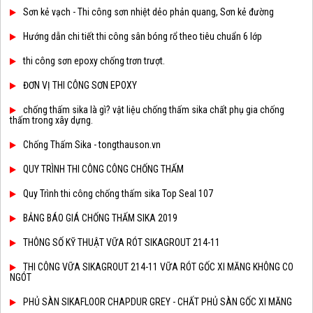
Sơn kẻ vạch - Thi công sơn nhiệt dẻo phản quang, Sơn kẻ đường
Hướng dẫn chi tiết thi công sân bóng rổ theo tiêu chuẩn 6 lớp
thi công sơn epoxy chống trơn trượt.
ĐƠN VỊ THI CÔNG SƠN EPOXY
chống thấm sika là gì? vật liệu chống thấm sika chất phụ gia chống
thấm trong xây dựng.
Chống Thấm Sika - tongthauson.vn
QUY TRÌNH THI CÔNG CÔNG CHỐNG THẤM
Quy Trình thi công chống thấm sika Top Seal 107
BẢNG BÁO GIÁ CHỐNG THẤM SIKA 2019
THÔNG SỐ KỸ THUẬT VỮA RÓT SIKAGROUT 214-11
THI CÔNG VỮA SIKAGROUT 214-11 VỮA RÓT GỐC XI MĂNG KHÔNG CO
NGÓT
PHỦ SÀN SIKAFLOOR CHAPDUR GREY - CHẤT PHỦ SÀN GỐC XI MĂNG