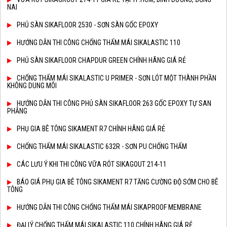
NAI
PHỦ SÀN SIKAFLOOR 2530 - SƠN SÀN GỐC EPOXY
HƯỚNG DẪN THI CÔNG CHỐNG THẤM MÁI SIKALASTIC 110
PHỦ SÀN SIKAFLOOR CHAPDUR GREEN CHÍNH HÃNG GIÁ RẺ
CHỐNG THẤM MÁI SIKALASTIC U PRIMER - SƠN LÓT MỘT THÀNH PHẦN
KHÔNG DUNG MÔI
HƯỚNG DẪN THI CÔNG PHỦ SÀN SIKAFLOOR 263 GỐC EPOXY TỰ SAN
PHẲNG
PHỤ GIA BÊ TÔNG SIKAMENT R7 CHÍNH HÃNG GIÁ RẺ
CHỐNG THẤM MÁI SIKALASTIC 632R - SƠN PU CHỐNG THẤM
CÁC LƯU Ý KHI THI CÔNG VỮA RÓT SIKAGOUT 214-11
BÁO GIÁ PHỤ GIA BÊ TÔNG SIKAMENT R7 TĂNG CƯỜNG ĐỘ SỚM CHO BÊ
TÔNG
HƯỚNG DẪN THI CÔNG CHỐNG THẤM MÁI SIKAPROOF MEMBRANE
ĐẠI LÝ CHỐNG THẤM MÁI SIKALASTIC 110 CHÍNH HÃNG GIÁ RẺ