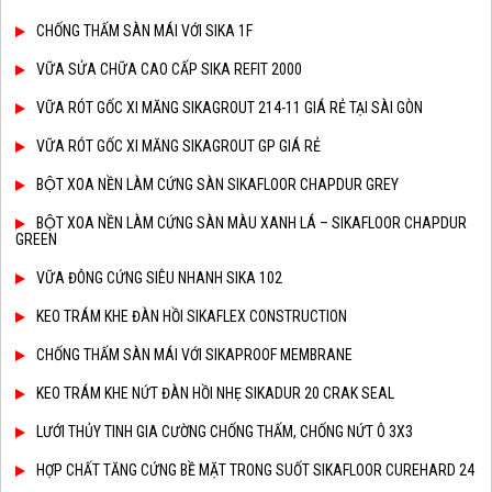
CHỐNG THẤM SÀN MÁI VỚI SIKA 1F
VỮA SỬA CHỮA CAO CẤP SIKA REFIT 2000
VỮA RÓT GỐC XI MĂNG SIKAGROUT 214-11 GIÁ RẺ TẠI SÀI GÒN
VỮA RÓT GỐC XI MĂNG SIKAGROUT GP GIÁ RẺ
BỘT XOA NỀN LÀM CỨNG SÀN SIKAFLOOR CHAPDUR GREY
BỘT XOA NỀN LÀM CỨNG SÀN MÀU XANH LÁ – SIKAFLOOR CHAPDUR
GREEN
VỮA ĐÔNG CỨNG SIÊU NHANH SIKA 102
KEO TRÁM KHE ĐÀN HỒI SIKAFLEX CONSTRUCTION
CHỐNG THẤM SÀN MÁI VỚI SIKAPROOF MEMBRANE
KEO TRÁM KHE NỨT ĐÀN HỒI NHẸ SIKADUR 20 CRAK SEAL
LƯỚI THỦY TINH GIA CƯỜNG CHỐNG THẤM, CHỐNG NỨT Ô 3X3
HỢP CHẤT TĂNG CỨNG BỀ MẶT TRONG SUỐT SIKAFLOOR CUREHARD 24