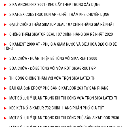
SIKA ANCHORFIX 3001 - KEO CẤY THÉP TRONG XÂY DỰNG
SIKAFLEX CONSTRUCTION AP - CHẤT TRÁM KHE CHUYÊN DỤNG
ĐẠI LÝ CHỐNG THẤM SIKATOP SEAL 107 CHÍNH HÃNG GIÁ RẺ NHẤT
CHỐNG THẤM SIKATOP SEAL 107 CHÍNH HÃNG GIÁ RẺ NHẤT 2020
SIKAMENT 2000 AT - PHỤ GIA GIẢM NƯỚC VÀ SIÊU HÓA DẺO CHO BÊ
TÔNG
SỬA CHỮA - HOÀN THIỆN BÊ TÔNG VỚI SIKA REFIT 2000
SỬA CHỮA - ĐỔ BÊ TÔNG VỚI VỮA RÓT SIKAGROUT GP
THI CÔNG CHỐNG THẤM VỚI VỮA TRỘN SIKA LATEX TH
BÁO GIÁ SƠN EPOXY PHỦ SÀN SIKAFLOOR 263 TỰ SAN PHẲNG
MỘT SỐ LƯU Ý QUAN TRỌNG KHI THI CÔNG VỮA TRỘN SIKA LATEX TH
KEO KẾT NỐI SIKADUR 732 CHÍNH HÃNG PHÂN PHỐI GIÁ TỐT
MỘT SỐ LƯU Ý QUAN TRỌNG KHI THI CÔNG PHỦ SÀN SIKAFLOOR 2530