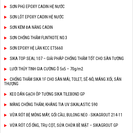
SƠN PHỦ EPOXY CADIN HỆ NƯỚC
SƠN LÓT EPOXY CADIN HỆ NƯỚC
SƠN KẼM ĐA NĂNG CADIN
SƠN CHỐNG THẤM FLINTKOTE NO.3
SƠN EPOXY HỆ LĂN KCC ET5660
SIKA TOP SEAL 107 – GIẢI PHÁP CHỐNG THẤM TỐT CHO SÀN TƯỜNG
LƯỚI THỦY TINH GIA CƯỜNG Ô 5x5 – 70g/m2
CHỐNG THẤM SIKA 1F CHO SÀN MÁI, TOLET, SÊ-NÔ, MÁNG XỐI, SÂN
THƯỢNG
KEO DÁN GẠCH ÔP TƯỜNG SIKA TILEBOND GP
MÀNG CHỐNG THẤM, KHÁNG TIA UV SIKALASTIC 590
VỮA RÓT BỆ MÓNG MÁY, GỐI CẦU, BULONG NEO - SIKAGROUT 214-11
VỮA RÓT CỔ ỐNG, TRỤ CỘT, SỬA CHỮA BỀ MẶT – SIKAGROUT GP