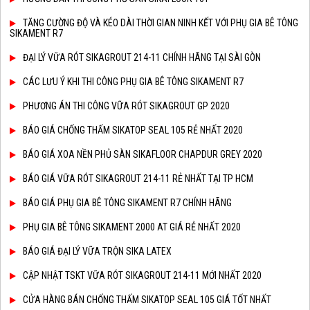
TĂNG CƯỜNG ĐỘ VÀ KÉO DÀI THỜI GIAN NINH KẾT VỚI PHỤ GIA BÊ TÔNG
SIKAMENT R7
ĐẠI LÝ VỮA RÓT SIKAGROUT 214-11 CHÍNH HÃNG TẠI SÀI GÒN
CÁC LƯU Ý KHI THI CÔNG PHỤ GIA BÊ TÔNG SIKAMENT R7
PHƯƠNG ÁN THI CÔNG VỮA RÓT SIKAGROUT GP 2020
BÁO GIÁ CHỐNG THẤM SIKATOP SEAL 105 RẺ NHẤT 2020
BÁO GIÁ XOA NỀN PHỦ SÀN SIKAFLOOR CHAPDUR GREY 2020
BÁO GIÁ VỮA RÓT SIKAGROUT 214-11 RẺ NHẤT TẠI TP HCM
BÁO GIÁ PHỤ GIA BÊ TÔNG SIKAMENT R7 CHÍNH HÃNG
PHỤ GIA BÊ TÔNG SIKAMENT 2000 AT GIÁ RẺ NHẤT 2020
BÁO GIÁ ĐẠI LÝ VỮA TRỘN SIKA LATEX
CẬP NHẬT TSKT VỮA RÓT SIKAGROUT 214-11 MỚI NHẤT 2020
CỬA HÀNG BÁN CHỐNG THẤM SIKATOP SEAL 105 GIÁ TỐT NHẤT