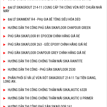
ĐẠI LÝ SIKAGROUT 214-11 | CUNG CẤP THI CÔNG VỮA RÓT CHUẨN NHÀ
MÁY
ĐẠI LÝ SIKAMENT R4 - PHỤ GIA BÊ TÔNG SIÊU HÓA DẺO
HƯỚNG DẪN THI CÔNG PHỦ SÀN SIKAFLOOR CHAPDUR GREEN
PHỦ SÀN SIKAFLOOR 81 EPOCEM CHÍNH HÃNG GIÁ RẺ
PHỦ SÀN SIKAFLOOR 263 - GỐC EPOXY CHÍNH HÃNG GIÁ RẺ
PHỦ SÀN SIKAFLOOR CHAPDUR GREY CHÍNH HÃNG GIÁ RẺ
HƯỚNG DẪN THI CÔNG CHỐNG THẤM MÁI SIKA RAINTITE
HƯỚNG DẪN THI CÔNG - PHỦ SÀN SIKAFLOOR 2530
PHÂN PHỐI SỈ VÀ LẺ VỮA RÓT SIKAGROUT 214-11 TẠI TIỀN GIANG,
LONG AN..
HƯỚNG DẪN THI CÔNG CHỐNG THẤM MÁI SIKALASTIC 632R
HƯỚNG DẪN THI CÔNG CHỐNG THẤM MÁI SIKALASTIC U PRIMER
HƯỚNG DẪN THI CÔNG PHỦ SÀN SIKAFLOOR 161