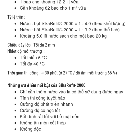
1 bao cho khoảng 12.2 lít vữa
Cần khoảng 82 bao cho 1 m³ vữa
Tỷ lệ trộn :
Nước : bột SikaRefit®-2000 = 1 : 4.0 (theo khối lượng)
Nước : bột SikaRefit®-2000 = 1 : 3.2 (theo thể tích)
Khoảng 5.0 lít nước sạch cho một bao 20 kg
Chiều dày lớp : Tối đa 2 mm
Nhiệt độ môi trường :
Tối thiểu 6 °C
Tối đa 40 °C
Thời gian thi công : ~ 30 phút (ở 27 °C / độ ẩm môi trường 65 %)
Những ưu điểm nổi bật của
SikaRefit-2000
:
Chỉ cần thêm nước vào là có thể sử dụng được ngay
Tính thi công tuyệt hảo
Cường độ phát triển nhanh
Cường độ cơ học tốt
Kết dính rất tốt với bề mặt nền
Không ăn mòn cốt thép
Không độc