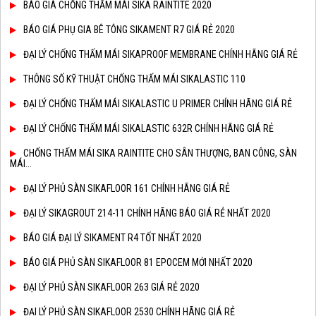
BÁO GIÁ CHỐNG THẤM MÁI SIKA RAINTITE 2020
BÁO GIÁ PHỤ GIA BÊ TÔNG SIKAMENT R7 GIÁ RẺ 2020
ĐẠI LÝ CHỐNG THẤM MÁI SIKAPROOF MEMBRANE CHÍNH HÃNG GIÁ RẺ
THÔNG SỐ KỸ THUẬT CHỐNG THẤM MÁI SIKALASTIC 110
ĐẠI LÝ CHỐNG THẤM MÁI SIKALASTIC U PRIMER CHÍNH HÃNG GIÁ RẺ
ĐẠI LÝ CHỐNG THẤM MÁI SIKALASTIC 632R CHÍNH HÃNG GIÁ RẺ
CHỐNG THẤM MÁI SIKA RAINTITE CHO SÂN THƯỢNG, BAN CÔNG, SÀN
MÁI...
ĐẠI LÝ PHỦ SÀN SIKAFLOOR 161 CHÍNH HÃNG GIÁ RẺ
ĐẠI LÝ SIKAGROUT 214-11 CHÍNH HÃNG BÁO GIÁ RẺ NHẤT 2020
BÁO GIÁ ĐẠI LÝ SIKAMENT R4 TỐT NHẤT 2020
BÁO GIÁ PHỦ SÀN SIKAFLOOR 81 EPOCEM MỚI NHẤT 2020
ĐẠI LÝ PHỦ SÀN SIKAFLOOR 263 GIÁ RẺ 2020
ĐẠI LÝ PHỦ SÀN SIKAFLOOR 2530 CHÍNH HÃNG GIÁ RẺ