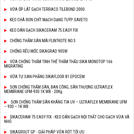
VỮA ỐP LÁT GẠCH TERRACO TILEBOND 2000
KEO CHÀ RON CHÍT MẠCH DẠNG TUÝP SAVETO
KEO DÁN GẠCH SIKACERAM 75 EASY FIX
CHỐNG THẤM SÀN MÁI FLINTKOTE NO.3
CHỐNG RÊU MỐC SIKAGRAD 905W
VỮA CHỐNG THẤM TINH THỂ THẨM THẤU SIKA MONOTOP 166
MIGRATING
VỮA TỰ SAN PHẲNG SIKAFLOOR 81 EPOCEM
SƠN CHỐNG THẤM SÀN, BAN CÔNG, SÂN THƯỢNG ULTRAFLEX
MEMBRANE UFM-930 1K WB - 20Kg
SƠN CHỐNG THẤM SÀN KHÁNG TIA UV – ULTRAFLEX MEMBRANE UFM
– 930 – 1K WB
SIKACERAM 75 EASY FIX - KEO DÁN GẠCH NỘI THẤT CHO GẠCH VỪA VÀ
NHỎ
SIKAGROUT GP - GIẢI PHÁP VỮA RÓT TỐI ƯU