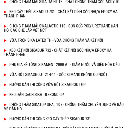
CHỐNG THẤM MÁI SIKA RAINTITE - CHẤT CHỐNG THẤM GỐC ACRYLIC
KEO CẤY THÉP SIKADUR 731 - CHẤT KẾT DÍNH GỐC NHỰA EPOXY HAI
THÀNH PHẦN
CHỐNG THẤM MÁI SIKALASTIC 110 - SƠN GỐC POLY URETHANE ĐÀN
HỒI CAO CHE LẤP VẾT NỨT
VỮA TRỘN SIKA LATEX TH - VỮA CHỐNG THẤM VÀ KẾT NỐI
KEO KẾT NỐI SIKADUR 732 - CHẤT KẾT NỐI GỐC NHỰA EPOXY HAI
THÀNH PHẦN
PHỤ GIA BÊ TÔNG SIKAMENT 2000 AT - GIẢM NƯỚC VÀ SIÊU HÓA DẺO
VỮA RÓT SIKAGROUT 214-11 - GỐC XI MĂNG KHÔNG CO NGÓT
HƯỚNG DẪN THI CÔNG VỮA RÓT SIKAGROUT GP
KEO DÁN GẠCH SIKA TILEBOND GP
CHỐNG THẤM SIKATOP SEAL 107 - CHỐNG THẤM CHUYÊN DỤNG VÀ BẢO
VỆ ĐÀN HỒI
HƯỚNG DẪN THI CÔNG KEO CẤY THÉP SIKADUR 731