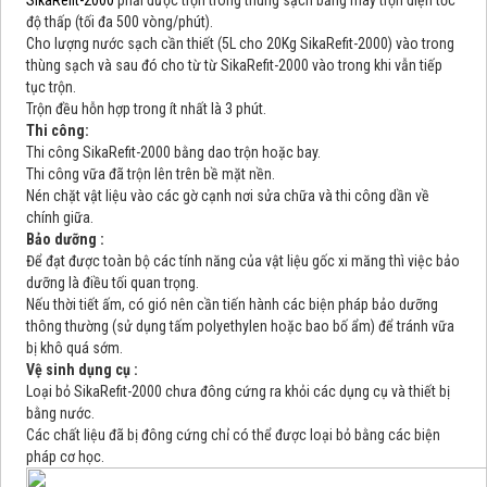
độ thấp (tối đa 500 vòng/phút).
Cho lượng nước sạch cần thiết (5L cho 20Kg SikaRefit-2000) vào trong
thùng sạch và sau đó cho từ từ SikaRefit-2000 vào trong khi vẫn tiếp
tục trộn.
Trộn đều hỗn hợp trong ít nhất là 3 phút.
Thi công:
Thi công SikaRefit-2000 bằng dao trộn hoặc bay.
Thi công vữa đã trộn lên trên bề mặt nền.
Nén chặt vật liệu vào các gờ cạnh nơi sửa chữa và thi công dần về
chính giữa.
Bảo dưỡng :
Để đạt được toàn bộ các tính năng của vật liệu gốc xi măng thì việc bảo
dưỡng là điều tối quan trọng.
Nếu thời tiết ấm, có gió nên cần tiến hành các biện pháp bảo dưỡng
thông thường (sử dụng tấm polyethylen hoặc bao bố ẩm) để tránh vữa
bị khô quá sớm.
Vệ sinh dụng cụ :
Loại bỏ SikaRefit-2000 chưa đông cứng ra khỏi các dụng cụ và thiết bị
bằng nước.
Các chất liệu đã bị đông cứng chỉ có thể được loại bỏ bằng các biện
pháp cơ học.