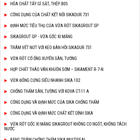
HÓA CHẤT TẨY GỈ SẮT, THÉP B05
CÔNG DỤNG CỦA CHẤT KẾT NỐI SIKADUR 731
ĐỊNH MỨC TIÊU THỤ CỦA VỮA RÓT SIKAGROUT GP
SIKAGROUT GP - VỮA GỐC XI MĂNG
TRÁM VẾT NỨT VỚI KEO ĐÀN HỒI SIKADUR 731
VỮA RÓT CỔ ỐNG XUYÊN SÀN, TƯỜNG
HỢP CHẤT THÁO VÁN KHUÔN SỚM – SIKAMENT R-7-N
VỮA ĐÔNG CỨNG SIÊU NHANH SIKA 102
CHỐNG THẤM SÀN, TƯỜNG VỚI KOVA CT-11 A
CÔNG DỤNG VÀ ĐỊNH MỨC CỦA SIKA CHỐNG THẤM
CÔNG DỤNG VÀ ĐỊNH MỨC CHẤT KẾT DÍNH SIKA
VỮA RÓT GỐC XI MĂNG SIKAGROUT KHÔNG CO NGÓT, KHÔNG TÁCH
NƯỚC
BĂNG TRÁM CHỐNG THẤM SIKA MULTISEAL