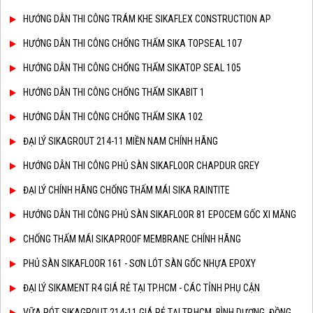
HƯỚNG DẪN THI CÔNG TRÁM KHE SIKAFLEX CONSTRUCTION AP
HƯỚNG DẪN THI CÔNG CHỐNG THẤM SIKA TOPSEAL 107
HƯỚNG DẪN THI CÔNG CHỐNG THẤM SIKATOP SEAL 105
HƯỚNG DẪN THI CÔNG CHỐNG THẤM SIKABIT 1
HƯỚNG DẪN THI CÔNG CHỐNG THẤM SIKA 102
ĐẠI LÝ SIKAGROUT 214-11 MIỀN NAM CHÍNH HÃNG
HƯỚNG DẪN THI CÔNG PHỦ SÀN SIKAFLOOR CHAPDUR GREY
ĐẠI LÝ CHÍNH HÃNG CHỐNG THẤM MÁI SIKA RAINTITE
HƯỚNG DẪN THI CÔNG PHỦ SÀN SIKAFLOOR 81 EPOCEM GỐC XI MĂNG
CHỐNG THẤM MÁI SIKAPROOF MEMBRANE CHÍNH HÃNG
PHỦ SÀN SIKAFLOOR 161 - SƠN LÓT SÀN GỐC NHỰA EPOXY
ĐẠI LÝ SIKAMENT R4 GIÁ RẺ TẠI TP.HCM - CÁC TỈNH PHỤ CẬN
VỮA RÓT SIKAGROUT 214-11 GIÁ RẺ TẠI TP.HCM, BÌNH DƯƠNG, ĐỒNG