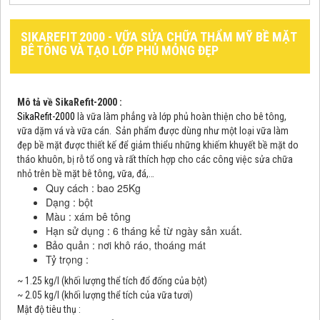
SIKAREFIT 2000 - VỮA SỬA CHỮA THẨM MỸ BỀ MẶT
BÊ TÔNG VÀ TẠO LỚP PHỦ MỎNG ĐẸP
Mô tả về
SikaRefit-2000
:
SikaRefit-2000
là vữa làm phẳng và lớp phủ hoàn thiện cho bê tông,
vữa dặm vá và vữa cán. Sản phẩm được dùng như một loại vữa làm
đẹp bề mặt được thiết kế để giảm thiểu những khiếm khuyết bề mặt do
tháo khuôn, bị rỗ tổ ong và rất thích hợp cho các công việc sửa chữa
nhỏ trên bề mặt bê tông, vữa, đá,…
Quy cách : bao 25Kg
Dạng : bột
Màu : xám bê tông
Hạn sử dụng : 6 tháng kể từ ngày sản xuất.
Bảo quản : nơi khô ráo, thoáng mát
Tỷ trọng :
~ 1.25 kg/l (khối lượng thể tích đổ đống của bột)
~ 2.05 kg/l (khối lượng thể tích của vữa tươi)
Mật độ tiêu thụ :