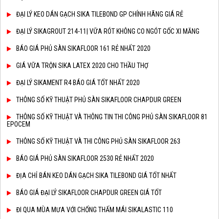
ĐẠI LÝ KEO DÁN GẠCH SIKA TILEBOND GP CHÍNH HÃNG GIÁ RẺ
ĐẠI LÝ SIKAGROUT 214-11| VỮA RÓT KHÔNG CO NGÓT GỐC XI MĂNG
BÁO GIÁ PHỦ SÀN SIKAFLOOR 161 RẺ NHẤT 2020
GIÁ VỮA TRỘN SIKA LATEX 2020 CHO THẦU THỢ
ĐẠI LÝ SIKAMENT R4 BÁO GIÁ TỐT NHẤT 2020
THÔNG SỐ KỸ THUẬT PHỦ SÀN SIKAFLOOR CHAPDUR GREEN
THÔNG SỐ KỸ THUẬT VÀ THÔNG TIN THI CÔNG PHỦ SÀN SIKAFLOOR 81
EPOCEM
THÔNG SỐ KỸ THUẬT VÀ THI CÔNG PHỦ SÀN SIKAFLOOR 263
BÁO GIÁ PHỦ SÀN SIKAFLOOR 2530 RẺ NHẤT 2020
ĐỊA CHỈ BÁN KEO DÁN GẠCH SIKA TILEBOND GIÁ TỐT NHẤT
BÁO GIÁ ĐẠI LÝ SIKAFLOOR CHAPDUR GREEN GIÁ TỐT
ĐI QUA MÙA MƯA VỚI CHỐNG THẤM MÁI SIKALASTIC 110