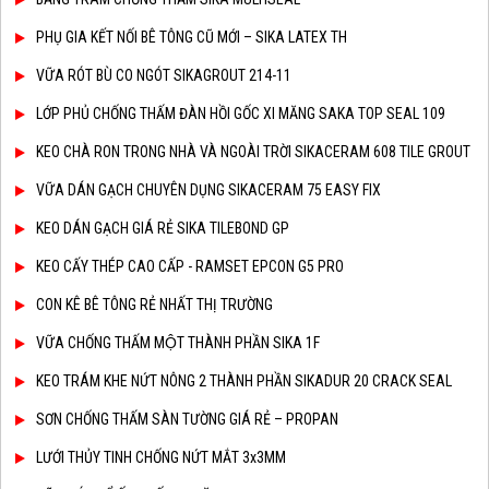
PHỤ GIA KẾT NỐI BÊ TÔNG CŨ MỚI – SIKA LATEX TH
VỮA RÓT BÙ CO NGÓT SIKAGROUT 214-11
LỚP PHỦ CHỐNG THẤM ĐÀN HỒI GỐC XI MĂNG SAKA TOP SEAL 109
KEO CHÀ RON TRONG NHÀ VÀ NGOÀI TRỜI SIKACERAM 608 TILE GROUT
VỮA DÁN GẠCH CHUYÊN DỤNG SIKACERAM 75 EASY FIX
KEO DÁN GẠCH GIÁ RẺ SIKA TILEBOND GP
KEO CẤY THÉP CAO CẤP - RAMSET EPCON G5 PRO
CON KÊ BÊ TÔNG RẺ NHẤT THỊ TRƯỜNG
VỮA CHỐNG THẤM MỘT THÀNH PHẦN SIKA 1F
KEO TRÁM KHE NỨT NÔNG 2 THÀNH PHẦN SIKADUR 20 CRACK SEAL
SƠN CHỐNG THẤM SÀN TƯỜNG GIÁ RẺ – PROPAN
LƯỚI THỦY TINH CHỐNG NỨT MẮT 3x3MM