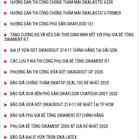
HƯỚNG DẪN THI CÔNG CHỐNG THẤM MÁI SIKALASTIC 632R
HƯỚNG DẪN THI CÔNG CHỐNG THẤM MÁI SIKALASTIC U PRIMER
HƯỚNG DẪN THI CÔNG PHỦ SÀN SIKAFLOOR 161
TĂNG CƯỜNG ĐỘ VÀ KÉO DÀI THỜI GIAN NINH KẾT VỚI PHỤ GIA BÊ TÔNG
SIKAMENT R7
ĐẠI LÝ VỮA RÓT SIKAGROUT 214-11 CHÍNH HÃNG TẠI SÀI GÒN
CÁC LƯU Ý KHI THI CÔNG PHỤ GIA BÊ TÔNG SIKAMENT R7
PHƯƠNG ÁN THI CÔNG VỮA RÓT SIKAGROUT GP 2020
BÁO GIÁ CHỐNG THẤM SIKATOP SEAL 105 RẺ NHẤT 2020
BÁO GIÁ XOA NỀN PHỦ SÀN SIKAFLOOR CHAPDUR GREY 2020
BÁO GIÁ VỮA RÓT SIKAGROUT 214-11 RẺ NHẤT TẠI TP HCM
BÁO GIÁ PHỤ GIA BÊ TÔNG SIKAMENT R7 CHÍNH HÃNG
PHỤ GIA BÊ TÔNG SIKAMENT 2000 AT GIÁ RẺ NHẤT 2020
BÁO GIÁ ĐẠI LÝ VỮA TRỘN SIKA LATEX