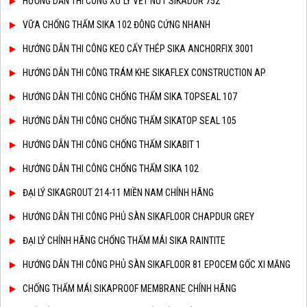
HƯỚNG DẪN THI CÔNG XỬ LÝ VẾT NỨT SIKADUR 752
VỮA CHỐNG THẤM SIKA 102 ĐÔNG CỨNG NHANH
HƯỚNG DẪN THI CÔNG KEO CẤY THÉP SIKA ANCHORFIX 3001
HƯỚNG DẪN THI CÔNG TRÁM KHE SIKAFLEX CONSTRUCTION AP
HƯỚNG DẪN THI CÔNG CHỐNG THẤM SIKA TOPSEAL 107
HƯỚNG DẪN THI CÔNG CHỐNG THẤM SIKATOP SEAL 105
HƯỚNG DẪN THI CÔNG CHỐNG THẤM SIKABIT 1
HƯỚNG DẪN THI CÔNG CHỐNG THẤM SIKA 102
ĐẠI LÝ SIKAGROUT 214-11 MIỀN NAM CHÍNH HÃNG
HƯỚNG DẪN THI CÔNG PHỦ SÀN SIKAFLOOR CHAPDUR GREY
ĐẠI LÝ CHÍNH HÃNG CHỐNG THẤM MÁI SIKA RAINTITE
HƯỚNG DẪN THI CÔNG PHỦ SÀN SIKAFLOOR 81 EPOCEM GỐC XI MĂNG
CHỐNG THẤM MÁI SIKAPROOF MEMBRANE CHÍNH HÃNG