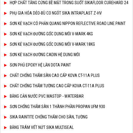
HỢP CHẤT TĂNG CỨNG BỀ MẶT TRONG SUỐT SIKAFLOOR CUREHARD 24
PHỤ GIA HÓA DẺO-BÙ CO NGÓT SIKA INTRAPLAST Z-HV
SƠN KẺ VẠCH CÓ PHẢN QUANG NIPPON REFLECTIVE ROAD LINE PAINT
SƠN KẺ VẠCH ĐƯỜNG GỐC DUNG MÔI V-MARK 4KG
SƠN KẺ VẠCH ĐƯỜNG GỐC DUNG MÔI V-MARK 18KG
SƠN KẺ VẠCH ĐƯỜNG CADIN HỆ DUNG MÔI
SƠN PHỦ EPOXY HỆ LĂN DOTA PAINT
CHẤT CHỐNG THẤM SÀN CAO CẤP KOVA CT-11A PLUS
CHẤT CHỐNG THẤM TƯỜNG CAO CẤP KOVA CT-11A PLUS
BĂNG CẢN NƯỚC PVC MASTOP - WATERBAR
SƠN CHỐNG THẤM SÀN 1 THÀNH PHẦN PROPAN UFM 930
SIKA RAINTITE CHỐNG THẤM CHO SÀN, TƯỜNG
BĂNG TRÁM VẾT NỨT SIKA MULTISEAL