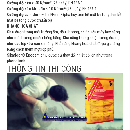
Cường độ nén
> 40 N/mm² (28 ngày)
EN 196-1
Cường độ kéo khi uốn
~ 10 N/mm² (28 ngày)
EN 196-1
Cường độ bám dính
≥ 1.5 N/mm² (phá hủy trên bề mặt bê tông, lên bề
mặt bê tông được chuẩn bị)
KHÁNG HOÁ CHẤT
Chịu được trong môi trường ẩm, dầu khoáng, nhiên liệu máy bay cũng
như môi trường muối chống băng. Khả năng kháng nhiệt tương đương
như các lớp vữa cán xi măng. Khả năng kháng hoá chất được gia tăng
bằng cách thêm một lớp phủ.
Sikafloor® Epocem chịu được sự thay đổi nhiệt độ lớn như trong
phòng lạnh.
THÔNG TIN THI CÔNG