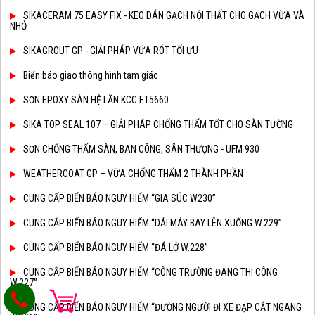
SIKACERAM 75 EASY FIX - KEO DÁN GẠCH NỘI THẤT CHO GẠCH VỪA VÀ
NHỎ
SIKAGROUT GP - GIẢI PHÁP VỮA RÓT TỐI ƯU
Biển báo giao thông hình tam giác
SƠN EPOXY SÀN HỆ LĂN KCC ET5660
SIKA TOP SEAL 107 – GIẢI PHÁP CHỐNG THẤM TỐT CHO SÀN TƯỜNG
SƠN CHỐNG THẤM SÀN, BAN CÔNG, SÂN THƯỢNG - UFM 930
WEATHERCOAT GP – VỮA CHỐNG THẤM 2 THÀNH PHẦN
CUNG CẤP BIỂN BÁO NGUY HIỂM “GIA SÚC W230”
CUNG CẤP BIỂN BÁO NGUY HIỂM “DẢI MÁY BAY LÊN XUỐNG W.229”
CUNG CẤP BIỂN BÁO NGUY HIỂM “ĐÁ LỞ W.228”
CUNG CẤP BIỂN BÁO NGUY HIỂM “CÔNG TRƯỜNG ĐANG THI CÔNG
W.227”
CUNG CẤP BIỂN BÁO NGUY HIỂM “ĐƯỜNG NGƯỜI ĐI XE ĐẠP CẮT NGANG