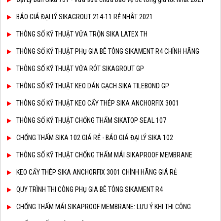
BÁO GIÁ ĐẠI LÝ SIKAGROUT 214-11 RẺ NHÂT 2021
THÔNG SỐ KỸ THUẬT VỮA TRỘN SIKA LATEX TH
THÔNG SỐ KỸ THUẬT PHỤ GIA BÊ TÔNG SIKAMENT R4 CHÍNH HÃNG
THÔNG SỐ KỸ THUẬT VỮA RÓT SIKAGROUT GP
THÔNG SỐ KỸ THUẬT KEO DÁN GẠCH SIKA TILEBOND GP
THÔNG SỐ KỸ THUẬT KEO CẤY THÉP SIKA ANCHORFIX 3001
THÔNG SỐ KỸ THUẬT CHỐNG THẤM SIKATOP SEAL 107
CHỐNG THẤM SIKA 102 GIÁ RẺ - BÁO GIÁ ĐẠI LÝ SIKA 102
THÔNG SỐ KỸ THUẬT CHỐNG THẤM MÁI SIKAPROOF MEMBRANE
KEO CẤY THÉP SIKA ANCHORFIX 3001 CHÍNH HÃNG GIÁ RẺ
QUY TRÌNH THI CÔNG PHỤ GIA BÊ TÔNG SIKAMENT R4
CHỐNG THẤM MÁI SIKAPROOF MEMBRANE: LƯU Ý KHI THI CÔNG