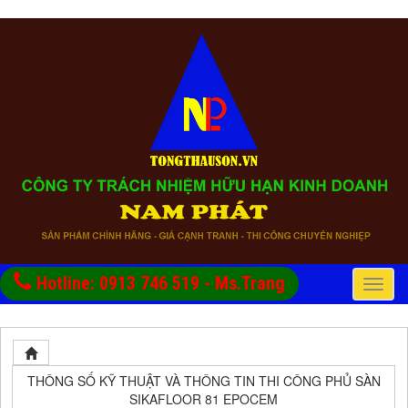
Hotline: 0913 746 519 - Ms.Trang
Toggle
naviga
THÔNG SỐ KỸ THUẬT VÀ THÔNG TIN THI CÔNG PHỦ SÀN
SIKAFLOOR 81 EPOCEM