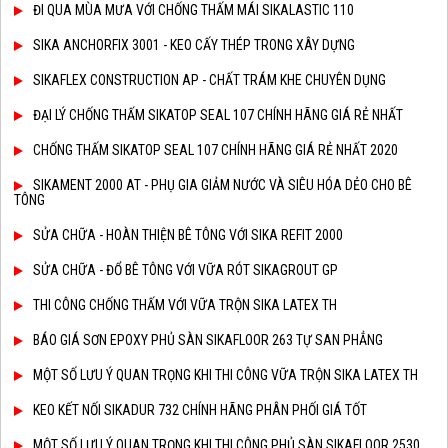
ĐI QUA MÙA MƯA VỚI CHỐNG THẤM MÁI SIKALASTIC 110
SIKA ANCHORFIX 3001 - KEO CẤY THÉP TRONG XÂY DỰNG
SIKAFLEX CONSTRUCTION AP - CHẤT TRÁM KHE CHUYÊN DỤNG
ĐẠI LÝ CHỐNG THẤM SIKATOP SEAL 107 CHÍNH HÃNG GIÁ RẺ NHẤT
CHỐNG THẤM SIKATOP SEAL 107 CHÍNH HÃNG GIÁ RẺ NHẤT 2020
SIKAMENT 2000 AT - PHỤ GIA GIẢM NƯỚC VÀ SIÊU HÓA DẺO CHO BÊ
TÔNG
SỬA CHỮA - HOÀN THIỆN BÊ TÔNG VỚI SIKA REFIT 2000
SỬA CHỮA - ĐỔ BÊ TÔNG VỚI VỮA RÓT SIKAGROUT GP
THI CÔNG CHỐNG THẤM VỚI VỮA TRỘN SIKA LATEX TH
BÁO GIÁ SƠN EPOXY PHỦ SÀN SIKAFLOOR 263 TỰ SAN PHẲNG
MỘT SỐ LƯU Ý QUAN TRỌNG KHI THI CÔNG VỮA TRỘN SIKA LATEX TH
KEO KẾT NỐI SIKADUR 732 CHÍNH HÃNG PHÂN PHỐI GIÁ TỐT
MỘT SỐ LƯU Ý QUAN TRỌNG KHI THI CÔNG PHỦ SÀN SIKAFLOOR 2530