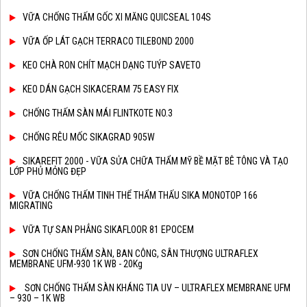
VỮA CHỐNG THẤM GỐC XI MĂNG QUICSEAL 104S
VỮA ỐP LÁT GẠCH TERRACO TILEBOND 2000
KEO CHÀ RON CHÍT MẠCH DẠNG TUÝP SAVETO
KEO DÁN GẠCH SIKACERAM 75 EASY FIX
CHỐNG THẤM SÀN MÁI FLINTKOTE NO.3
CHỐNG RÊU MỐC SIKAGRAD 905W
SIKAREFIT 2000 - VỮA SỬA CHỮA THẨM MỸ BỀ MẶT BÊ TÔNG VÀ TẠO
LỚP PHỦ MỎNG ĐẸP
VỮA CHỐNG THẤM TINH THỂ THẨM THẤU SIKA MONOTOP 166
MIGRATING
VỮA TỰ SAN PHẲNG SIKAFLOOR 81 EPOCEM
SƠN CHỐNG THẤM SÀN, BAN CÔNG, SÂN THƯỢNG ULTRAFLEX
MEMBRANE UFM-930 1K WB - 20Kg
SƠN CHỐNG THẤM SÀN KHÁNG TIA UV – ULTRAFLEX MEMBRANE UFM
– 930 – 1K WB