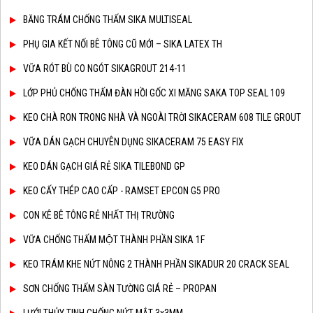
BĂNG TRÁM CHỐNG THẤM SIKA MULTISEAL
PHỤ GIA KẾT NỐI BÊ TÔNG CŨ MỚI – SIKA LATEX TH
VỮA RÓT BÙ CO NGÓT SIKAGROUT 214-11
LỚP PHỦ CHỐNG THẤM ĐÀN HỒI GỐC XI MĂNG SAKA TOP SEAL 109
KEO CHÀ RON TRONG NHÀ VÀ NGOÀI TRỜI SIKACERAM 608 TILE GROUT
VỮA DÁN GẠCH CHUYÊN DỤNG SIKACERAM 75 EASY FIX
KEO DÁN GẠCH GIÁ RẺ SIKA TILEBOND GP
KEO CẤY THÉP CAO CẤP - RAMSET EPCON G5 PRO
CON KÊ BÊ TÔNG RẺ NHẤT THỊ TRƯỜNG
VỮA CHỐNG THẤM MỘT THÀNH PHẦN SIKA 1F
KEO TRÁM KHE NỨT NÔNG 2 THÀNH PHẦN SIKADUR 20 CRACK SEAL
SƠN CHỐNG THẤM SÀN TƯỜNG GIÁ RẺ – PROPAN