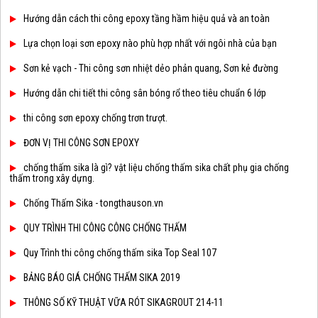
Hướng dẫn cách thi công epoxy tầng hầm hiệu quả và an toàn
Lựa chọn loại sơn epoxy nào phù hợp nhất với ngôi nhà của bạn
Sơn kẻ vạch - Thi công sơn nhiệt dẻo phản quang, Sơn kẻ đường
Hướng dẫn chi tiết thi công sân bóng rổ theo tiêu chuẩn 6 lớp
thi công sơn epoxy chống trơn trượt.
ĐƠN VỊ THI CÔNG SƠN EPOXY
chống thấm sika là gì? vật liệu chống thấm sika chất phụ gia chống
thấm trong xây dựng.
Chống Thấm Sika - tongthauson.vn
QUY TRÌNH THI CÔNG CÔNG CHỐNG THẤM
Quy Trình thi công chống thấm sika Top Seal 107
BẢNG BÁO GIÁ CHỐNG THẤM SIKA 2019
THÔNG SỐ KỸ THUẬT VỮA RÓT SIKAGROUT 214-11