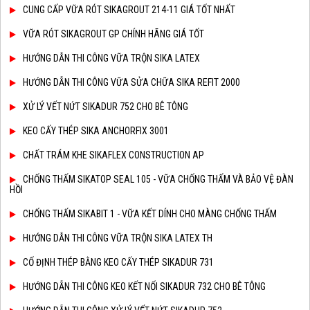
CUNG CẤP VỮA RÓT SIKAGROUT 214-11 GIÁ TỐT NHẤT
VỮA RÓT SIKAGROUT GP CHÍNH HÃNG GIÁ TỐT
HƯỚNG DẪN THI CÔNG VỮA TRỘN SIKA LATEX
HƯỚNG DẪN THI CÔNG VỮA SỬA CHỮA SIKA REFIT 2000
XỬ LÝ VẾT NỨT SIKADUR 752 CHO BÊ TÔNG
KEO CẤY THÉP SIKA ANCHORFIX 3001
CHẤT TRÁM KHE SIKAFLEX CONSTRUCTION AP
CHỐNG THẤM SIKATOP SEAL 105 - VỮA CHỐNG THẤM VÀ BẢO VỆ ĐÀN
HỒI
CHỐNG THẤM SIKABIT 1 - VỮA KẾT DÍNH CHO MÀNG CHỐNG THẤM
HƯỚNG DẪN THI CÔNG VỮA TRỘN SIKA LATEX TH
CỐ ĐỊNH THÉP BẰNG KEO CẤY THÉP SIKADUR 731
HƯỚNG DẪN THI CÔNG KEO KẾT NỐI SIKADUR 732 CHO BÊ TÔNG