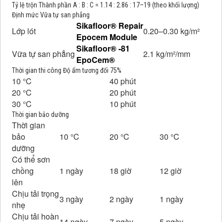
Tỷ lệ trộn Thành phần A : B : C = 1.14 : 2.86 : 17–19 (theo khối lượng)
Định mức Vữa tự san phẳng
Sikafloor® Repair
Lớp lót
0.20–0.30 kg/m²
Epocem Module
Sikafloor® -81
Vữa tự san phẳng
2.1 kg/m²/mm
EpoCem®
Thời gian thi công Độ ẩm tương đối 75%
10 °C
40 phút
20 °C
20 phút
30 °C
10 phút
Thời gian bảo dưỡng
Thời gian
bảo
10 °C
20 °C
30 °C
dưỡng
Có thể sơn
chồng
1 ngày
18 giờ
12 giờ
lên
Chịu tải trọng
3 ngày
2 ngày
1 ngày
nhẹ
Chịu tải hoàn
14 ngày
7 ngày
5 ngày