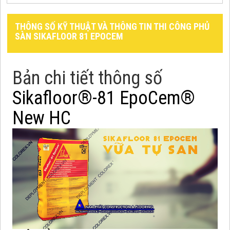
THÔNG SỐ KỸ THUẬT VÀ THÔNG TIN THI CÔNG PHỦ
SÀN SIKAFLOOR 81 EPOCEM
Bản chi tiết thông số
Sikafloor®-81 EpoCem®
New HC