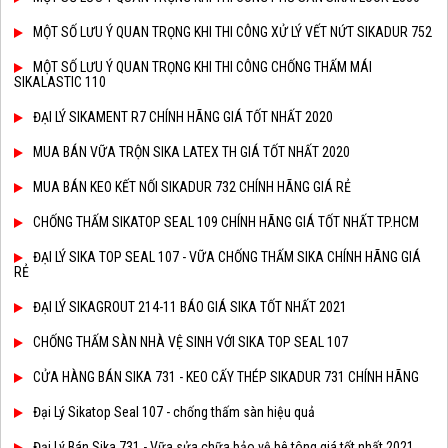
MỘT SỐ LƯU Ý QUAN TRỌNG KHI THI CÔNG XỬ LÝ VẾT NỨT SIKADUR 752
MỘT SỐ LƯU Ý QUAN TRỌNG KHI THI CÔNG CHỐNG THẤM MÁI
SIKALASTIC 110
ĐẠI LÝ SIKAMENT R7 CHÍNH HÃNG GIÁ TỐT NHẤT 2020
MUA BÁN VỮA TRỘN SIKA LATEX TH GIÁ TỐT NHẤT 2020
MUA BÁN KEO KẾT NỐI SIKADUR 732 CHÍNH HÃNG GIÁ RẺ
CHỐNG THẤM SIKATOP SEAL 109 CHÍNH HÃNG GIÁ TỐT NHẤT TP.HCM
ĐẠI LÝ SIKA TOP SEAL 107 - VỮA CHỐNG THẤM SIKA CHÍNH HÃNG GIÁ
RẺ
ĐẠI LÝ SIKAGROUT 214-11 BÁO GIÁ SIKA TỐT NHẤT 2021
CHỐNG THẤM SÀN NHÀ VỆ SINH VỚI SIKA TOP SEAL 107
CỬA HÀNG BÁN SIKA 731 - KEO CẤY THÉP SIKADUR 731 CHÍNH HÃNG
Đại Lý Sikatop Seal 107 - chống thấm sàn hiệu quả
Đại Lý Bán Sika 731 - Vữa sửa chữa bảo vệ bê tông giá tốt nhất 2021