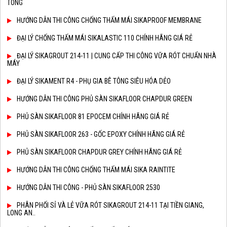
TÔNG
HƯỚNG DẪN THI CÔNG CHỐNG THẤM MÁI SIKAPROOF MEMBRANE
ĐẠI LÝ CHỐNG THẤM MÁI SIKALASTIC 110 CHÍNH HÃNG GIÁ RẺ
ĐẠI LÝ SIKAGROUT 214-11 | CUNG CẤP THI CÔNG VỮA RÓT CHUẨN NHÀ
MÁY
ĐẠI LÝ SIKAMENT R4 - PHỤ GIA BÊ TÔNG SIÊU HÓA DẺO
HƯỚNG DẪN THI CÔNG PHỦ SÀN SIKAFLOOR CHAPDUR GREEN
PHỦ SÀN SIKAFLOOR 81 EPOCEM CHÍNH HÃNG GIÁ RẺ
PHỦ SÀN SIKAFLOOR 263 - GỐC EPOXY CHÍNH HÃNG GIÁ RẺ
PHỦ SÀN SIKAFLOOR CHAPDUR GREY CHÍNH HÃNG GIÁ RẺ
HƯỚNG DẪN THI CÔNG CHỐNG THẤM MÁI SIKA RAINTITE
HƯỚNG DẪN THI CÔNG - PHỦ SÀN SIKAFLOOR 2530
PHÂN PHỐI SỈ VÀ LẺ VỮA RÓT SIKAGROUT 214-11 TẠI TIỀN GIANG,
LONG AN..