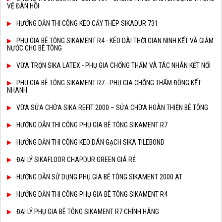
VỆ ĐÀN HỒI
HƯỚNG DẪN THI CÔNG KEO CẤY THÉP SIKADUR 731
PHỤ GIA BÊ TÔNG SIKAMENT R4 - KÉO DÀI THỜI GIAN NINH KẾT VÀ GIẢM
NƯỚC CHO BÊ TÔNG
VỮA TRỘN SIKA LATEX - PHỤ GIA CHỐNG THẤM VÀ TÁC NHÂN KẾT NỐI
PHỤ GIA BÊ TÔNG SIKAMENT R7 - PHỤ GIA CHỐNG THẤM ĐÔNG KẾT
NHANH
VỮA SỬA CHỮA SIKA REFIT 2000 – SỬA CHỮA HOÀN THIỆN BÊ TÔNG
HƯỚNG DẪN THI CÔNG PHỤ GIA BÊ TÔNG SIKAMENT R7
HƯỚNG DẪN THI CÔNG KEO DÁN GẠCH SIKA TILEBOND
ĐẠI LÝ SIKAFLOOR CHAPDUR GREEN GIÁ RẺ
HƯỚNG DẪN SỬ DỤNG PHỤ GIA BÊ TÔNG SIKAMENT 2000 AT
HƯỚNG DẪN THI CÔNG PHỤ GIA BÊ TÔNG SIKAMENT R4
ĐẠI LÝ PHỤ GIA BÊ TÔNG SIKAMENT R7 CHÍNH HÃNG