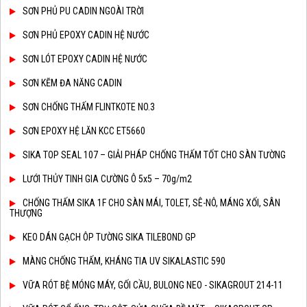
SƠN PHỦ PU CADIN NGOÀI TRỜI
SƠN PHỦ EPOXY CADIN HỆ NƯỚC
SƠN LÓT EPOXY CADIN HỆ NƯỚC
SƠN KẼM ĐA NĂNG CADIN
SƠN CHỐNG THẤM FLINTKOTE NO.3
SƠN EPOXY HỆ LĂN KCC ET5660
SIKA TOP SEAL 107 – GIẢI PHÁP CHỐNG THẤM TỐT CHO SÀN TƯỜNG
LƯỚI THỦY TINH GIA CƯỜNG Ô 5x5 – 70g/m2
CHỐNG THẤM SIKA 1F CHO SÀN MÁI, TOLET, SÊ-NÔ, MÁNG XỐI, SÂN
THƯỢNG
KEO DÁN GẠCH ÔP TƯỜNG SIKA TILEBOND GP
MÀNG CHỐNG THẤM, KHÁNG TIA UV SIKALASTIC 590
VỮA RÓT BỆ MÓNG MÁY, GỐI CẦU, BULONG NEO - SIKAGROUT 214-11