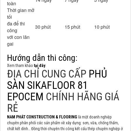
toàn
Thời gian mở
tối
đa để thi
30 phút
15 phút
10 phút
công
với con lăn
gai
Hướng dẫn thi công:
Xem tham khảo
tại đây
.
ĐỊA CHỈ CUNG CẤP
PHỦ
SÀN SIKAFLOOR 81
EPOCEM
CHÍNH HÃNG GIÁ
RẺ
NAM PHÁT CONSTRUCTION & FLOORING
là một doanh nghiệp
chuyên phân phối các sản phẩm về xây dựng: sơn, vữa, chống thấm,
chất kết dính… Đồng thời chuyên thi công kết cấu thép chuyên nghiệp ở