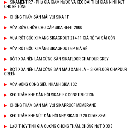
SIKAMENT R7 - PHỤ GIA GIẢM NƯỚC VÀ KÉO DÀI THỜI GIAN NINH KẾT
CHO BÊ TÔNG
CHỐNG THẤM SÀN MÁI VỚI SIKA 1F
VỮA SỬA CHỮA CAO CẤP SIKA REFIT 2000
VỮA RÓT GỐC XI MĂNG SIKAGROUT 214-11 GIÁ RẺ TẠI SÀI GÒN
VỮA RÓT GỐC XI MĂNG SIKAGROUT GP GIÁ RẺ
BỘT XOA NỀN LÀM CỨNG SÀN SIKAFLOOR CHAPDUR GREY
BỘT XOA NỀN LÀM CỨNG SÀN MÀU XANH LÁ – SIKAFLOOR CHAPDUR
GREEN
VỮA ĐÔNG CỨNG SIÊU NHANH SIKA 102
KEO TRÁM KHE ĐÀN HỒI SIKAFLEX CONSTRUCTION
CHỐNG THẤM SÀN MÁI VỚI SIKAPROOF MEMBRANE
KEO TRÁM KHE NỨT ĐÀN HỒI NHẸ SIKADUR 20 CRAK SEAL
LƯỚI THỦY TINH GIA CƯỜNG CHỐNG THẤM, CHỐNG NỨT Ô 3X3