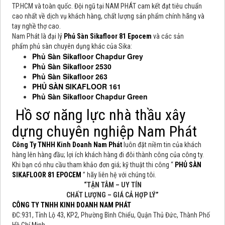
TP.HCM và toàn quốc. Đội ngũ tại NAM PHÁT cam kết đạt tiêu chuẩn
cao nhất về dịch vụ khách hàng, chất lượng sản phẩm chính hãng và
tay nghề thợ cao.
Nam Phát là đại lý
Phủ Sàn Sikafloor 81 Epocem
và các sản
phẩm phủ sàn chuyên dụng khác của Sika:
Phủ Sàn Sikafloor Chapdur Grey
Phủ Sàn Sikafloor 2530
Phủ Sàn Sikafloor 263
PHỦ SÀN SIKAFLOOR 161
Phủ Sàn Sikafloor Chapdur Green
Hồ sơ năng lực nhà thầu xây
dựng chuyên nghiệp Nam Phát
Công Ty TNHH Kinh Doanh Nam Phát
luôn đặt niềm tin của khách
hàng lên hàng đầu; lợi ích khách hàng đi đôi thành công của công ty.
Khi bạn có nhu cầu tham khảo đơn giá; kỹ thuật thi công “
PHỦ SÀN
SIKAFLOOR 81 EPOCEM
” hãy liên hệ với chúng tôi.
“TẬN TÂM – UY TÍN
CHẤT LƯỢNG – GIÁ CẢ HỢP LÝ”
CÔNG TY TNHH KINH DOANH NAM PHÁT
ĐC:931, Tỉnh Lộ 43, KP2, Phường Bình Chiểu, Quận Thủ Đức, Thành Phố