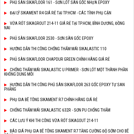
PHỦ SÀN SIKAFLOOR 161 - SƠN LÓT SÀN GỐC NHỰA EPOXY
ĐẠI LÝ SIKAMENT R4 GIÁ RẺ TẠI TP.HCM - CÁC TỈNH PHỤ CẬN
VỮA RÓT SIKAGROUT 214-11 GIÁ RẺ TẠI TP.HCM, BÌNH DƯƠNG, ĐỒNG
NAI
PHỦ SÀN SIKAFLOOR 2530 - SƠN SÀN GỐC EPOXY
HƯỚNG DẪN THI CÔNG CHỐNG THẤM MÁI SIKALASTIC 110
PHỦ SÀN SIKAFLOOR CHAPDUR GREEN CHÍNH HÃNG GIÁ RẺ
CHỐNG THẤM MÁI SIKALASTIC U PRIMER - SƠN LÓT MỘT THÀNH PHẦN
KHÔNG DUNG MÔI
HƯỚNG DẪN THI CÔNG PHỦ SÀN SIKAFLOOR 263 GỐC EPOXY TỰ SAN
PHẲNG
PHỤ GIA BÊ TÔNG SIKAMENT R7 CHÍNH HÃNG GIÁ RẺ
CHỐNG THẤM MÁI SIKALASTIC 632R - SƠN PU CHỐNG THẤM
CÁC LƯU Ý KHI THI CÔNG VỮA RÓT SIKAGOUT 214-11
BÁO GIÁ PHỤ GIA BÊ TÔNG SIKAMENT R7 TĂNG CƯỜNG ĐỘ SỚM CHO BÊ