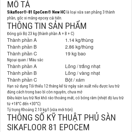
MÔ TẢ
Sikafloor®-81 EpoCem® New HC
là loại vữa san phẳng 3 thành
phần, gốc xi măng-epoxy cải tiến.
THÔNG TIN SẢN PHẨM
Đóng gói Bộ 23 kg (thành phần A + B + C)
Thành phần A
1.14 kg/thùng
Thành phần B
2.86 kg/thùng
Thành phần C
19 kg bao
Ngoại quan / Màu sắc
Thành phần A
Lỏng / trắng nhạt
Thành phần B
Lỏng / vàng nhạt
Thành phần C
Bột / xám
Hạn sử dụng Tối thiểu 12 tháng kể từ ngày sản xuất nếu được lưu trữ
đúng cách trong bao bì còn nguyên, chưa mở
Điều kiện lưu trữ Nơi khô ráo thoáng mát, có bóng râm (nhiệt độ lưu trữ
từ +18°C đến +30°C)
Tỷ trọng Khoảng 2.10 kg/l (vữa mới trộn)
THÔNG SỐ KỸ THUẬT PHỦ SÀN
SIKAFLOOR 81 EPOCEM