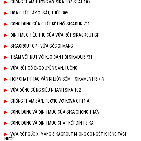
CHỐNG THẤM TƯỜNG VỚI SIKA TOP SEAL 107
HÓA CHẤT TẨY GỈ SẮT, THÉP B05
CÔNG DỤNG CỦA CHẤT KẾT NỐI SIKADUR 731
ĐỊNH MỨC TIÊU THỤ CỦA VỮA RÓT SIKAGROUT GP
SIKAGROUT GP - VỮA GỐC XI MĂNG
TRÁM VẾT NỨT VỚI KEO ĐÀN HỒI SIKADUR 731
VỮA RÓT CỔ ỐNG XUYÊN SÀN, TƯỜNG
HỢP CHẤT THÁO VÁN KHUÔN SỚM – SIKAMENT R-7-N
VỮA ĐÔNG CỨNG SIÊU NHANH SIKA 102
CHỐNG THẤM SÀN, TƯỜNG VỚI KOVA CT-11 A
CÔNG DỤNG VÀ ĐỊNH MỨC CỦA SIKA CHỐNG THẤM
CÔNG DỤNG VÀ ĐỊNH MỨC CHẤT KẾT DÍNH SIKA
VỮA RÓT GỐC XI MĂNG SIKAGROUT KHÔNG CO NGÓT, KHÔNG TÁCH
NƯỚC