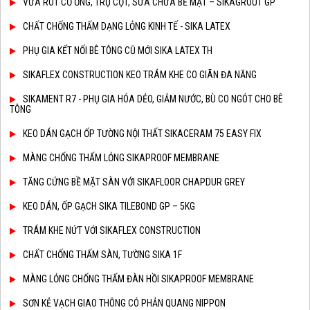
VỮA RÓT CỔ ỐNG, TRỤ CỘT, SỬA CHỮA BỀ MẶT – SIKAGROUT GP
CHẤT CHỐNG THẤM DẠNG LỎNG KINH TẾ - SIKA LATEX
PHỤ GIA KẾT NỐI BÊ TÔNG CŨ MỚI SIKA LATEX TH
SIKAFLEX CONSTRUCTION KEO TRÁM KHE CO GIÃN ĐA NĂNG
SIKAMENT R7 - PHỤ GIA HÓA DẺO, GIẢM NƯỚC, BÙ CO NGÓT CHO BÊ
TÔNG
KEO DÁN GẠCH ỐP TƯỜNG NỘI THẤT SIKACERAM 75 EASY FIX
MÀNG CHỐNG THẤM LỎNG SIKAPROOF MEMBRANE
TĂNG CỨNG BỀ MẶT SÀN VỚI SIKAFLOOR CHAPDUR GREY
KEO DÁN, ỐP GẠCH SIKA TILEBOND GP – 5KG
TRÁM KHE NỨT VỚI SIKAFLEX CONSTRUCTION
CHẤT CHỐNG THẤM SÀN, TƯỜNG SIKA 1F
MÀNG LỎNG CHỐNG THẤM ĐÀN HỒI SIKAPROOF MEMBRANE
SƠN KẺ VẠCH GIAO THÔNG CÓ PHẢN QUANG NIPPON