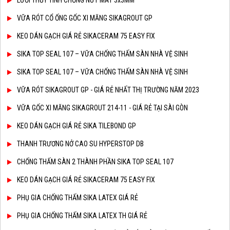
LƯỚI THỦY TINH CHỐNG NỨT MẮT 3x3MM
VỮA RÓT CỔ ỐNG GỐC XI MĂNG SIKAGROUT GP
KEO DÁN GẠCH GIÁ RẺ SIKACERAM 75 EASY FIX
SIKA TOP SEAL 107 – VỮA CHỐNG THẤM SÀN NHÀ VỆ SINH
SIKA TOP SEAL 107 – VỮA CHỐNG THẤM SÀN NHÀ VỆ SINH
VỮA RÓT SIKAGROUT GP - GIÁ RẺ NHẤT THỊ TRƯỜNG NĂM 2023
VỮA GỐC XI MĂNG SIKAGROUT 214-11 - GIÁ RẺ TẠI SÀI GÒN
KEO DÁN GẠCH GIÁ RẺ SIKA TILEBOND GP
THANH TRƯƠNG NỞ CAO SU HYPERSTOP DB
CHỐNG THẤM SÀN 2 THÀNH PHẦN SIKA TOP SEAL 107
KEO DÁN GẠCH GIÁ RẺ SIKACERAM 75 EASY FIX
PHỤ GIA CHỐNG THẤM SIKA LATEX GIÁ RẺ
PHỤ GIA CHỐNG THẤM SIKA LATEX TH GIÁ RẺ