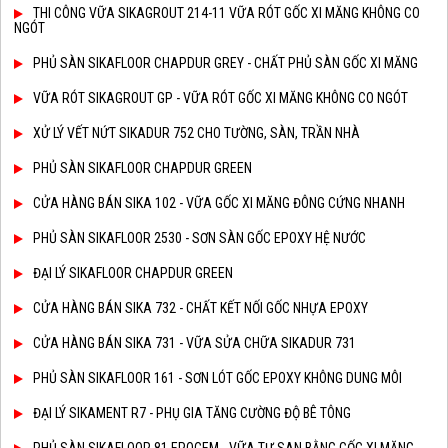
THI CÔNG VỮA SIKAGROUT 214-11 VỮA RÓT GỐC XI MĂNG KHÔNG CO
NGÓT
PHỦ SÀN SIKAFLOOR CHAPDUR GREY - CHẤT PHỦ SÀN GỐC XI MĂNG
VỮA RÓT SIKAGROUT GP - VỮA RÓT GỐC XI MĂNG KHÔNG CO NGÓT
XỬ LÝ VẾT NỨT SIKADUR 752 CHO TƯỜNG, SÀN, TRẦN NHÀ
PHỦ SÀN SIKAFLOOR CHAPDUR GREEN
CỬA HÀNG BÁN SIKA 102 - VỮA GỐC XI MĂNG ĐÔNG CỨNG NHANH
PHỦ SÀN SIKAFLOOR 2530 - SƠN SÀN GỐC EPOXY HỆ NƯỚC
ĐẠI LÝ SIKAFLOOR CHAPDUR GREEN
CỬA HÀNG BÁN SIKA 732 - CHẤT KẾT NỐI GỐC NHỰA EPOXY
CỬA HÀNG BÁN SIKA 731 - VỮA SỬA CHỮA SIKADUR 731
PHỦ SÀN SIKAFLOOR 161 - SƠN LÓT GỐC EPOXY KHÔNG DUNG MÔI
ĐẠI LÝ SIKAMENT R7 - PHỤ GIA TĂNG CƯỜNG ĐỘ BÊ TÔNG