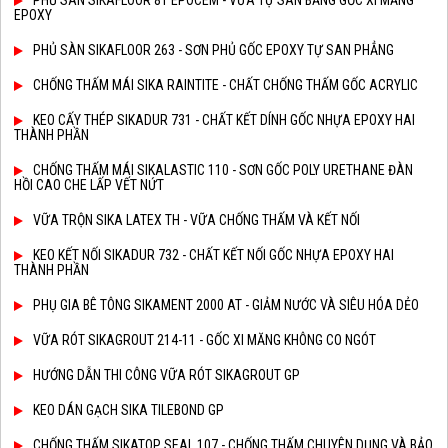
PHỦ SÀN SIKAFLOOR 81 EPOCEM - VỮA TỰ SAN BẰNG GỐC XI MĂNG
EPOXY
PHỦ SÀN SIKAFLOOR 263 - SƠN PHỦ GỐC EPOXY TỰ SAN PHẲNG
CHỐNG THẤM MÁI SIKA RAINTITE - CHẤT CHỐNG THẤM GỐC ACRYLIC
KEO CẤY THÉP SIKADUR 731 - CHẤT KẾT DÍNH GỐC NHỰA EPOXY HAI
THÀNH PHẦN
CHỐNG THẤM MÁI SIKALASTIC 110 - SƠN GỐC POLY URETHANE ĐÀN
HỒI CAO CHE LẤP VẾT NỨT
VỮA TRỘN SIKA LATEX TH - VỮA CHỐNG THẤM VÀ KẾT NỐI
KEO KẾT NỐI SIKADUR 732 - CHẤT KẾT NỐI GỐC NHỰA EPOXY HAI
THÀNH PHẦN
PHỤ GIA BÊ TÔNG SIKAMENT 2000 AT - GIẢM NƯỚC VÀ SIÊU HÓA DẺO
VỮA RÓT SIKAGROUT 214-11 - GỐC XI MĂNG KHÔNG CO NGÓT
HƯỚNG DẪN THI CÔNG VỮA RÓT SIKAGROUT GP
KEO DÁN GẠCH SIKA TILEBOND GP
CHỐNG THẤM SIKATOP SEAL 107 - CHỐNG THẤM CHUYÊN DỤNG VÀ BẢO