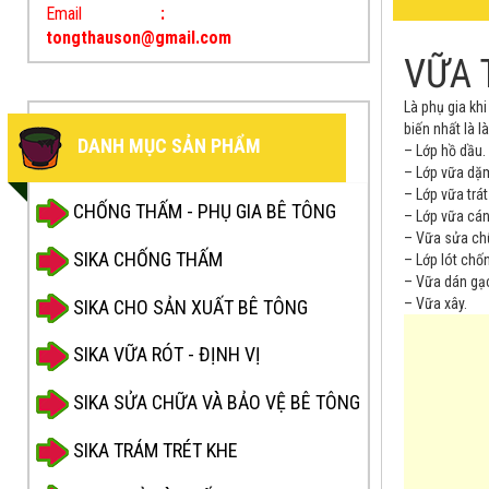
Email
:
tongthauson@gmail.com
VỮA 
Là phụ gia kh
biến nhất là l
DANH MỤC SẢN PHẨM
– Lớp hồ dầu.
– Lớp vữa dặ
– Lớp vữa trá
CHỐNG THẤM - PHỤ GIA BÊ TÔNG
– Lớp vữa cán
– Vữa sửa ch
SIKA CHỐNG THẤM
– Lớp lót chố
– Vữa dán gạ
– Vữa xây.
SIKA CHO SẢN XUẤT BÊ TÔNG
SIKA VỮA RÓT - ĐỊNH VỊ
SIKA SỬA CHỮA VÀ BẢO VỆ BÊ TÔNG
SIKA TRÁM TRÉT KHE