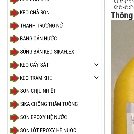
– Cải thiện tí
– Chất kết dí
KEO CHÀ RON
Thông 
THANH TRƯƠNG NỞ
BĂNG CẢN NƯỚC
SÚNG BẮN KEO SIKAFLEX
KEO CẤY SẮT
KEO TRÁM KHE
SƠN CHỊU NHIỆT
SIKA CHỐNG THẤM TƯỜNG
SƠN EPOXY HỆ NƯỚC
SƠN LÓT EPOXY HỆ NƯỚC