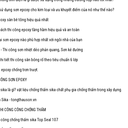
 sử dụng sơn epoxy cho kim loại và ưu khuyết điểm của nó như thế nào?
oxy sàn bê tông hiệu quả nhất
ách thi công epoxy tầng hầm hiệu quả và an toàn
ại sơn epoxy nào phù hợp nhất với ngôi nhà của bạn
 - Thi công sơn nhiệt dẻo phản quang, Sơn kẻ đường
i tiết thi công sân bóng rổ theo tiêu chuẩn 6 lớp
 epoxy chống trơn trượt.
 CÔNG SƠN EPOXY
ika là gì? vật liệu chống thấm sika chất phụ gia chống thấm trong xây dựng.
Sika - tongthauson.vn
THI CÔNG CÔNG CHỐNG THẤM
i công chống thấm sika Top Seal 107