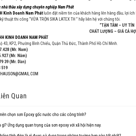
c nhà thầu xây dựng chuyên nghiệp Nam Phát
H Kinh Doanh Nam Phát
luôn đặt niềm tin của khách hàng lên hàng đầu; lợi íc
 kỹ thuật thi công “VỮA TRỘN SIKA LATEX TH ” hãy liên hệ với chúng tôi.
“TẬN TÂM – UY TÍN
CHẤT LƯỢNG – GIÁ CẢ HỢ
HH KINH DOANH NAM PHÁT
Lộ 43, KP2, Phường Bình Chiểu, Quận Thủ Đức, Thành Phố Hồ Chí Minh.
7.428 (Mr. Nam)
27 (Mr. Năm)
39 (Mr. Dần)
519
THAUSON@GMAIL.COM
Liên Quan
o nên chọn sơn Epoxy gốc nước cho các công trình?
 gì? Ứng dụng quan trọng của sơn epoxy với xã hội hiện nay.
ống tĩnh điện là gì được sử dụng trong những trường hợp nào tốt nhất?