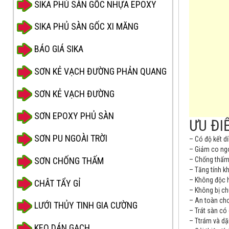
SIKA PHỦ SÀN GỐC NHỰA EPOXY
SIKA PHỦ SÀN GỐC XI MĂNG
BÁO GIÁ SIKA
SƠN KẺ VẠCH ĐƯỜNG PHẢN QUANG
SƠN KẺ VẠCH ĐƯỜNG
SƠN EPOXY PHỦ SÀN
ƯU ĐI
SƠN PU NGOÀI TRỜI
– Có độ kết dín
– Giảm co ngó
SƠN CHỐNG THẤM
– Chống thấm 
– Tăng tính k
– Không độc h
CHÂT TẨY GỈ
– Không bị ch
– An toàn cho
LƯỚI THỦY TINH GIA CƯỜNG
– Trát sàn có
– Ttrám và dặ
KEO DÁN GẠCH