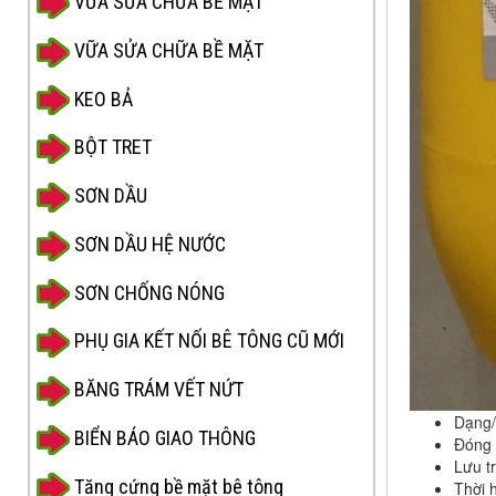
VỮA SỬA CHỮA BỀ MẶT
VỮA SỬA CHỮA BỀ MẶT
KEO BẢ
BỘT TRET
SƠN DẦU
SƠN DẦU HỆ NƯỚC
SƠN CHỐNG NÓNG
PHỤ GIA KẾT NỐI BÊ TÔNG CŨ MỚI
BĂNG TRÁM VẾT NỨT
Dạng/
BIỂN BÁO GIAO THÔNG
Đóng g
Lưu t
Tăng cứng bề mặt bê tông
Thời 