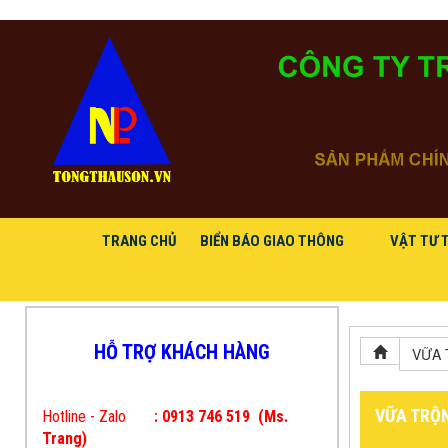
TRANG CHỦ
BIỂN BÁO GIAO THÔNG
VẬT TƯ 
HỖ TRỢ KHÁCH HÀNG
VỮA 
VỮA TRỘN
Hotline - Zalo
: 0913 746 519
(Ms.
Trang)