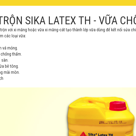
TRỘN SIKA LATEX TH - VỮA C
i trộn với xi măng hoặc vữa xi măng-cát tạo thành lớp vữa dùng để kết nối sửa 
àm các loại vữa:
m vá mỏng.
t chống thấm.
 sàn.
ữa bê tông.
ng mài mòn.
ch