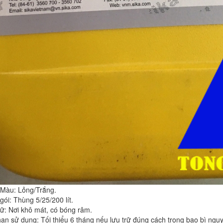
Màu: Lỏng/Trắng.
ói: Thùng 5/25/200 lít.
rữ: Nơi khô mát, có bóng râm.
hạn sử dụng: Tối thiểu 6 tháng nếu lưu trữ đúng cách trong bao bì ng