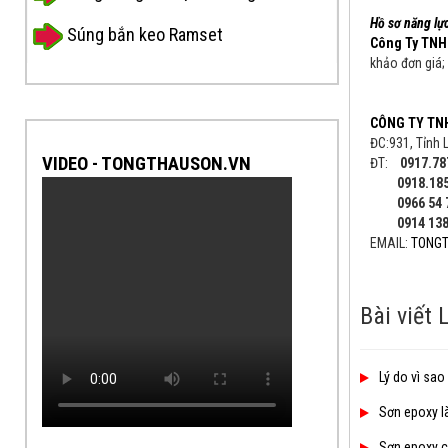
Hồ sơ năng lự
Súng bắn keo Ramset
Công Ty TNH
khảo đơn giá;
CÔNG TY TN
ĐC:931, Tỉnh 
VIDEO - TONGTHAUSON.VN
ĐT:
0917.78
0918.185.9
0966 54 79 
0914 138 
EMAIL:
TONG
Bài viết 
Lý do vì sa
Sơn epoxy là
Sơn epoxy ch