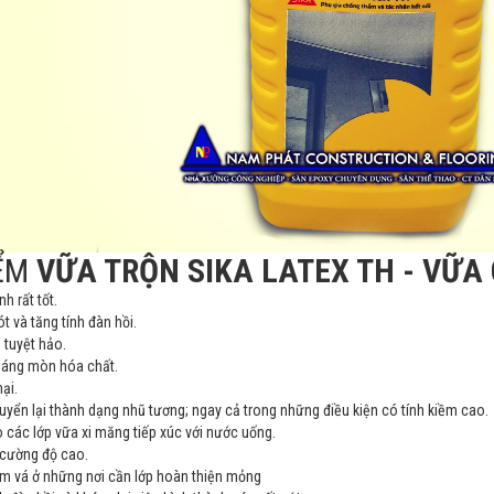
ỂM
VỮA TRỘN SIKA LATEX TH - VỮA
h rất tốt.
t và tăng tính đàn hồi.
tuyệt hảo.
háng mòn hóa chất.
ại.
uyển lại thành dạng nhũ tương; ngay cả trong những điều kiện có tính kiềm cao.
 các lớp vữa xi măng tiếp xúc với nước uống.
 cường độ cao.
m vá ở những nơi cần lớp hoàn thiện mỏng