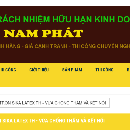
THI CÔNG
GIỚI THIỆU
SẢN PHẨM
THI CÔNG
B
TRỘN SIKA LATEX TH - VỮA CHỐNG THẤM VÀ KẾT NỐI
 SIKA LATEX TH - VỮA CHỐNG THẤM VÀ KẾT NỐI