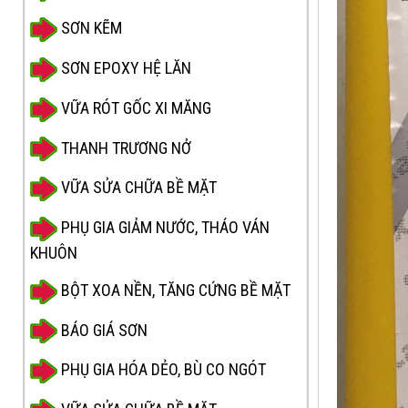
SƠN KẼM
SƠN EPOXY HỆ LĂN
VỮA RÓT GỐC XI MĂNG
THANH TRƯƠNG NỞ
VỮA SỬA CHỮA BỀ MẶT
PHỤ GIA GIẢM NƯỚC, THÁO VÁN
KHUÔN
BỘT XOA NỀN, TĂNG CỨNG BỀ MẶT
BÁO GIÁ SƠN
PHỤ GIA HÓA DẺO, BÙ CO NGÓT