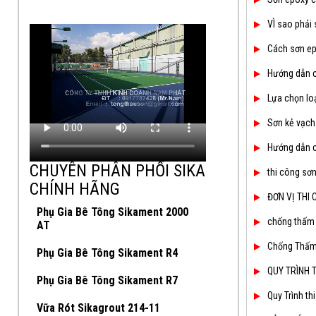
VÌ sao phải
Cách sơn ep
Hướng dẫn c
Lựa chọn lo
Sơn kẻ vạch
Hướng dẫn ch
CHUYÊN PHÂN PHỐI SIKA
thi công sơn
CHÍNH HÃNG
ĐƠN VỊ THI
Phụ Gia Bê Tông Sikament 2000
chống thấm s
AT
Chống Thấm 
Phụ Gia Bê Tông Sikament R4
QUY TRÌNH 
Phụ Gia Bê Tông Sikament R7
Quy Trình th
Vữa Rót Sikagrout 214-11