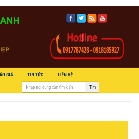
ÁO GIÁ
TIN TỨC
LIÊN HỆ
Hidden
(success)
label