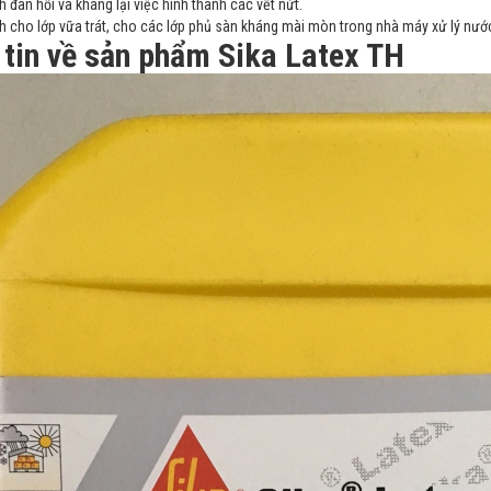
nh đàn hồi và kháng lại việc hình thành các vết nứt.
nh cho lớp vữa trát, cho các lớp phủ sàn kháng mài mòn trong nhà máy xử lý nước
tin về sản phẩm Sika Latex TH