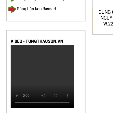
thường 
sạt lở đ
Súng bắn keo Ramset
CUNG 
NGUY
W.2
VIDEO - TONGTHAUSON.VN