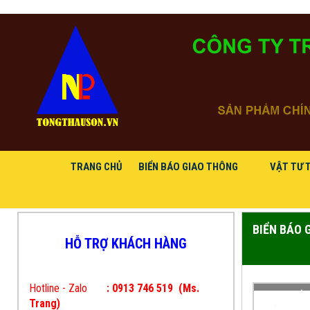
TRANG CHỦ
BIỂN BÁO GIAO THÔNG
VẬT TƯ 
BIỂN BÁO 
HỖ TRỢ KHÁCH HÀNG
Hotline - Zalo
: 0913 746 519
(Ms.
CUNG CẤP
Trang)