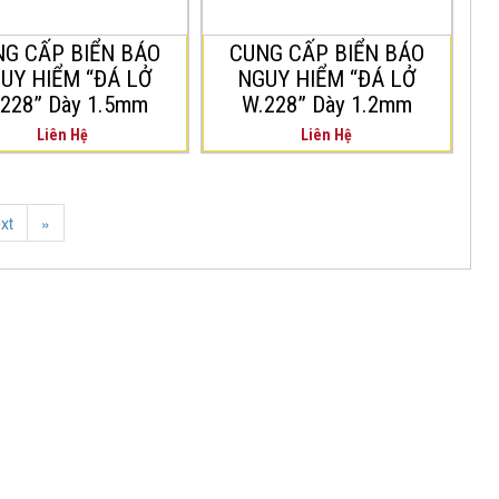
ng có hiện tượng
thường có hiện tượng
G CẤP BIỂN BÁO
CUNG CẤP BIỂN BÁO
ở đá đất.
sạt lở đá đất.
UY HIỂM “ĐÁ LỞ
NGUY HIỂM “ĐÁ LỞ
228” Dày 1.5mm
W.228” Dày 1.2mm
Liên Hệ
Liên Hệ
xt
»