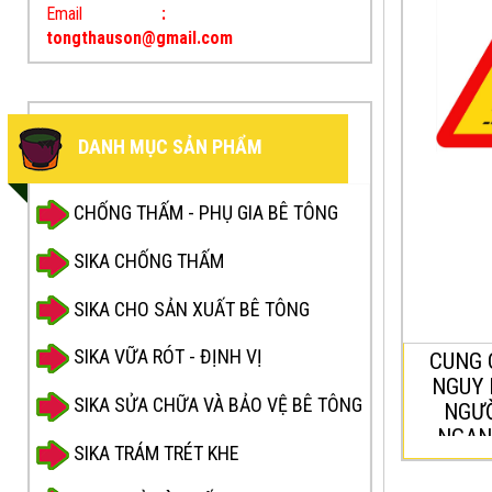
HIỂM “ĐƯ
Email
:
CẮT NGAN
tongthauson@gmail.com
Biển bá
người đi b
biển bá
DANH MỤC SẢN PHẨM
người l
biết đo
CHỐNG THẤM - PHỤ GIA BÊ TÔNG
trước t
SIKA CHỐNG THẤM
đi bộ đ
SIKA CHO SẢN XUẤT BÊ TÔNG
SIKA VỮA RÓT - ĐỊNH VỊ
CUNG 
NGUY 
SIKA SỬA CHỮA VÀ BẢO VỆ BÊ TÔNG
NGƯỜ
NGAN
SIKA TRÁM TRÉT KHE