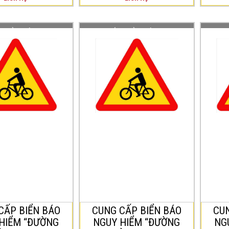
 BIỂN BÁO NGUY
CUNG CẤP BIỂN BÁO NGUY
CUNG 
NG NGƯỜI ĐI XE
HIỂM “ĐƯỜNG NGƯỜI ĐI XE
HIỂM 
GANG W.226” dày
ĐẠP CẮT NGANG W.226” dày
ĐẠP C
2mm
1.5mm
o ký hiệu “
Biển báo ký hiệu “
Biển
Đường
Đường
e đạp cắt ngang
người đi xe đạp cắt ngang
người 
 biển báo cảnh
là biển báo cảnh
W.226”
W.226
 người lưu
báo cho người lưu
báo 
ược biết đoạn
thông được biết đoạn
thôn
hía trước
đường phía trước
đườn
có người đi xe
thường có người đi xe
thườ
ngang qua.
đạp đi ngang qua.
đạp 
CẤP BIỂN BÁO
CUNG CẤP BIỂN BÁO
CUN
HIỂM “ĐƯỜNG
NGUY HIỂM “ĐƯỜNG
NG