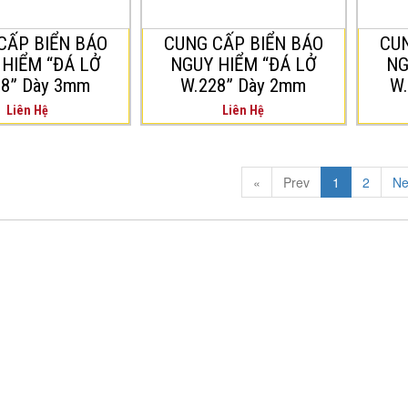
có hiện tượng
thường có hiện tượng
thườ
á đất.
sạt lở đá đất.
CẤP BIỂN BÁO
CUNG CẤP BIỂN BÁO
CUN
sạt l
 HIỂM “ĐÁ LỞ
NGUY HIỂM “ĐÁ LỞ
NG
28” Dày 3mm
W.228” Dày 2mm
W.
Liên Hệ
Liên Hệ
«
Prev
1
2
Ne