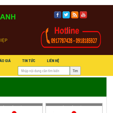
ÁO GIÁ
TIN TỨC
LIÊN HỆ
Hidden
(success)
label
CẤP BIỂN BÁO NGUY
CUNG CẤP BIỂN BÁO NGUY