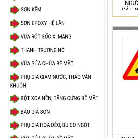
NGƯỜ
SƠN KẼM
CẮT N
SƠN EPOXY HỆ LĂN
CUNG CẤP
VỮA RÓT GỐC XI MĂNG
HIỂM “CÔ
THI CÔNG 
THANH TRƯƠNG NỞ
Biển b
VỮA SỬA CHỮA BỀ MẶT
đang thi c
báo dùn
PHỤ GIA GIẢM NƯỚC, THÁO VÁN
KHUÔN
cho ngư
giao th
BỘT XOA NỀN, TĂNG CỨNG BỀ MẶT
đoạn đ
BÁO GIÁ SƠN
trước đ
thi côn
PHỤ GIA HÓA DẺO, BÙ CO NGÓT
tạo, nâ