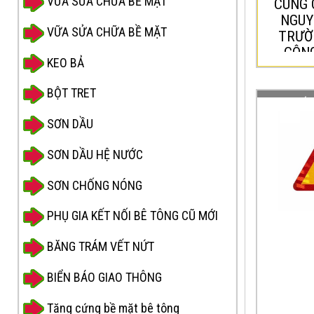
VỮA SỬA CHỮA BỀ MẶT
CUNG 
người 
NGUY
đang làm
VỮA SỬA CHỮA BỀ MẶT
TRƯỜ
đó.
CÔNG
KEO BẢ
BỘT TRET
CUNG CẤP
HIỂM “ĐÁ 
SƠN DẦU
Biển bá
SƠN DẦU HỆ NƯỚC
W.228” 
SƠN CHỐNG NÓNG
cảnh bá
phía sa
PHỤ GIA KẾT NỐI BÊ TÔNG CŨ MỚI
ký hiệu
BĂNG TRÁM VẾT NỨT
thông b
tham gi
BIỂN BÁO GIAO THÔNG
được biế
Tăng cứng bề mặt bê tông