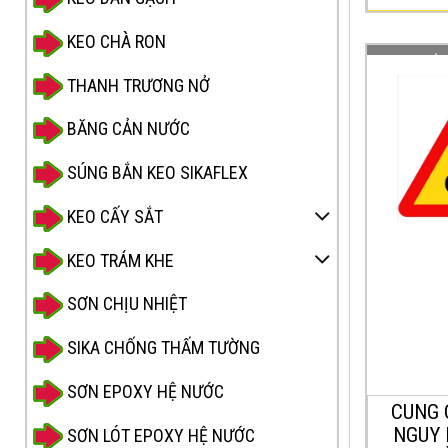
KEO CHÀ RON
CUNG CẤP
HIỂM “ĐƯỜ
THANH TRƯƠNG NỞ
ĐẠP CẮT N
3mm
BĂNG CẢN NƯỚC
Biển bá
SÚNG BẮN KEO SIKAFLEX
người đi x
là
KEO CẤY SẮT
W.226”
báo cho
KEO TRÁM KHE
thông đ
SƠN CHỊU NHIỆT
đường p
thường 
SIKA CHỐNG THẤM TƯỜNG
đạp đi 
SƠN EPOXY HỆ NƯỚC
CUNG 
NGUY 
SƠN LÓT EPOXY HỆ NƯỚC