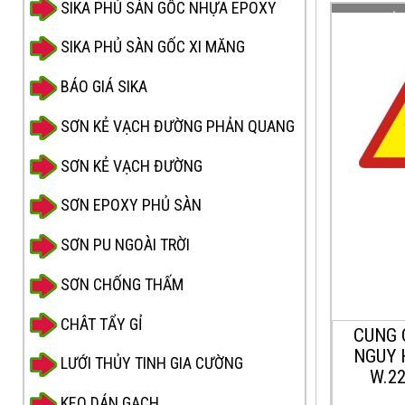
SIKA PHỦ SÀN GỐC NHỰA EPOXY
CUNG CẤP
HIỂM “TRẺ
SIKA PHỦ SÀN GỐC XI MĂNG
3mm
BÁO GIÁ SIKA
Biển bá
là
SƠN KẺ VẠCH ĐƯỜNG PHẢN QUANG
W.225”
báo cho
SƠN KẺ VẠCH ĐƯỜNG
thông đ
đường p
SƠN EPOXY PHỦ SÀN
thường 
SƠN PU NGOÀI TRỜI
ngang q
SƠN CHỐNG THẤM
trên đư
vườn tr
CHÂT TẨY GỈ
CUNG 
câu lạc
NGUY 
LƯỚI THỦY TINH GIA CƯỜNG
vực vui
W.2
trẻ em.
KEO DÁN GẠCH