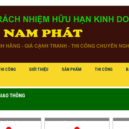
THI CÔNG
GIỚI THIỆU
SẢN PHẨM
THI CÔNG
B
GIAO THÔNG
 BIỂN BÁO NGUY
CUNG CẤP BIỂN BÁO NGUY
CUNG 