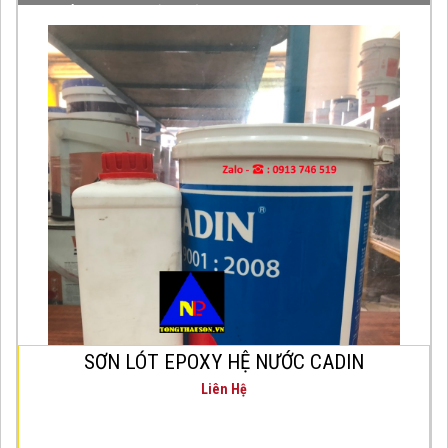
SƠN LÓT EPOXY HỆ NƯỚC CADIN
Sơn Epoxy Lót hệ nước CADIN là loại sơn
Epoxy gốc nước
2 thành phần. Được sử dụng
như là lớp sơn lót trên nền bê tông để tăng độ
bám dính cho lớp sơn hoàn thiện
bảo vệ bề
mặ
t các kết cấu bê tông.
SƠN LÓT EPOXY HỆ NƯỚC CADIN
Liên Hệ