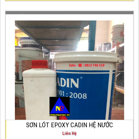
SƠN LÓT EPOXY CADIN HỆ NƯỚC
Sơn Epoxy Lót hệ nước CADIN là loại
sơn Epoxy gốc nước
2 thành phần. Được
sử dụng như là lớp sơn lót trên nền bê
tông để tăng độ bám dính cho lớp sơn
hoàn thiện
bảo vệ bề mặ
t các kết cấu bê
tông.
SƠN LÓT EPOXY CADIN HỆ NƯỚC
Liên Hệ