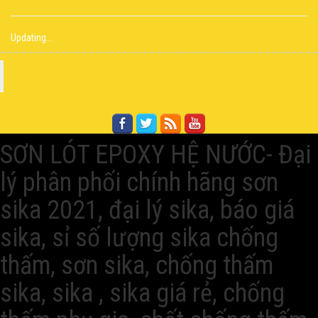
Updating...
FACEBOOK
SƠN LÓT EPOXY HỆ NƯỚC- Đại
lý phân phối chính hãng sơn
sika 2021, đại lý sika, báo giá
sika, sỉ số lượng sika chống
thấm, sơn sika, chống thấm
sika, sika , sika giá rẻ, chống