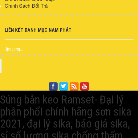
Chính Sách Đổi Trả
LIÊN KẾT DANH MỤC NAM PHÁT
Updating...
FACEBOOK
Súng bắn keo Ramset- Đại lý
phân phối chính hãng sơn sika
2021, đại lý sika, báo giá sika,
sỉ số lượng sika chống thấm,