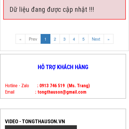
Dữ liệu đang được cập nhật !!!
«
Prev
1
2
3
4
5
Next
»
HỖ TRỢ KHÁCH HÀNG
Hotline - Zalo
: 0913 746 519
(Ms. Trang)
Email
: tongthauson@gmail.com
VIDEO - TONGTHAUSON.VN